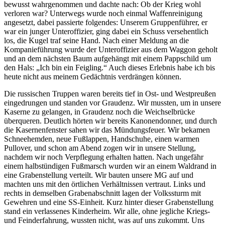
bewusst wahrgenommen und dachte nach: Ob der Krieg wohl
verloren war? Unterwegs wurde noch einmal Waffenreinigung
angesetzt, dabei passierte folgendes: Unserem Gruppenführer, er
war ein junger Unteroffizier, ging dabei ein Schuss versehentlich
los, die Kugel traf seine Hand. Nach einer Meldung an die
Kompanieführung wurde der Unteroffizier aus dem Waggon geholt
und an dem nächsten Baum aufgehängt mit einem Pappschild um
den Hals:
Ich bin ein Feigling.
Auch dieses Erlebnis habe ich bis
heute nicht aus meinem Gedächtnis verdrängen können.
Die russischen Truppen waren bereits tief in Ost- und Westpreußen
eingedrungen und standen vor Graudenz. Wir mussten, um in unsere
Kaserne zu gelangen, in Graudenz noch die Weichselbrücke
überqueren. Deutlich hörten wir bereits Kanonendonner, und durch
die Kasernenfenster sahen wir das Mündungsfeuer. Wir bekamen
Schneehemden, neue Fußlappen, Handschuhe, einen warmen
Pullover, und schon am Abend zogen wir in unsere Stellung,
nachdem wir noch Verpflegung erhalten hatten. Nach ungefähr
einem halbstündigen Fußmarsch wurden wir an einem Waldrand in
eine Grabenstellung verteilt. Wir bauten unsere MG auf und
machten uns mit den örtlichen Verhältnissen vertraut. Links und
rechts in demselben Grabenabschnitt lagen der Volkssturm mit
Gewehren und eine SS-Einheit. Kurz hinter dieser Grabenstellung
stand ein verlassenes Kinderheim. Wir alle, ohne jegliche Kriegs-
und Feinderfahrung, wussten nicht, was auf uns zukommt. Uns