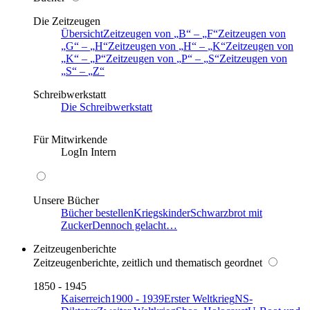
Die Zeitzeugen
Übersicht
Zeitzeugen von
B
–
F
Zeitzeugen von
G
–
H
Zeitzeugen von
H
–
K
Zeitzeugen von
K
–
P
Zeitzeugen von
P
–
S
Zeitzeugen von
S
–
Z
Schreibwerkstatt
Die Schreibwerkstatt
Für Mitwirkende
LogIn Intern
Unsere Bücher
Bücher bestellen
Kriegskinder
Schwarzbrot mit
Zucker
Dennoch gelacht…
Zeitzeugenberichte
Zeitzeugenberichte, zeitlich und thematisch geordnet
1850 - 1945
Kaiserreich
1900 - 1939
Erster Weltkrieg
NS-