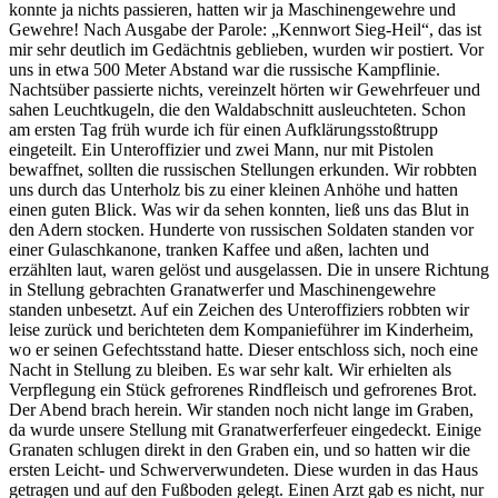
konnte ja nichts passieren, hatten wir ja Maschinengewehre und
Gewehre! Nach Ausgabe der Parole:
Kennwort Sieg-Heil
, das ist
mir sehr deutlich im Gedächtnis geblieben, wurden wir postiert. Vor
uns in etwa 500 Meter Abstand war die russische Kampflinie.
Nachtsüber passierte nichts, vereinzelt hörten wir Gewehrfeuer und
sahen Leuchtkugeln, die den Waldabschnitt ausleuchteten. Schon
am ersten Tag früh wurde ich für einen Aufklärungsstoßtrupp
eingeteilt. Ein Unteroffizier und zwei Mann, nur mit Pistolen
bewaffnet, sollten die russischen Stellungen erkunden. Wir robbten
uns durch das Unterholz bis zu einer kleinen Anhöhe und hatten
einen guten Blick. Was wir da sehen konnten, ließ uns das Blut in
den Adern stocken. Hunderte von russischen Soldaten standen vor
einer Gulaschkanone, tranken Kaffee und aßen, lachten und
erzählten laut, waren gelöst und ausgelassen. Die in unsere Richtung
in Stellung gebrachten Granatwerfer und Maschinengewehre
standen unbesetzt. Auf ein Zeichen des Unteroffiziers robbten wir
leise zurück und berichteten dem Kompanieführer im Kinderheim,
wo er seinen Gefechtsstand hatte. Dieser entschloss sich, noch eine
Nacht in Stellung zu bleiben. Es war sehr kalt. Wir erhielten als
Verpflegung ein Stück gefrorenes Rindfleisch und gefrorenes Brot.
Der Abend brach herein. Wir standen noch nicht lange im Graben,
da wurde unsere Stellung mit Granatwerferfeuer eingedeckt. Einige
Granaten schlugen direkt in den Graben ein, und so hatten wir die
ersten Leicht- und Schwerverwundeten. Diese wurden in das Haus
getragen und auf den Fußboden gelegt. Einen Arzt gab es nicht, nur