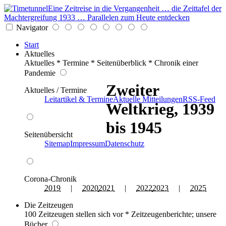
Eine Zeitreise in die Vergangenheit … die Zeittafel der
Machtergreifung 1933 … Parallelen zum Heute entdecken
Navigator
Start
Aktuelles
Aktuelles * Termine * Seitenüberblick * Chronik einer
Pandemie
Zweiter
Aktuelles / Termine
Leitartikel & Termine
Aktuelle Mitteilungen
RSS-Feed
Weltkrieg, 1939
bis 1945
Seitenübersicht
Sitemap
Impressum
Datenschutz
Corona-Chronik
2019
|
2020
2021
|
2022
2023
|
2025
Die Zeitzeugen
100 Zeitzeugen stellen sich vor * Zeitzeugenberichte; unsere
Bücher