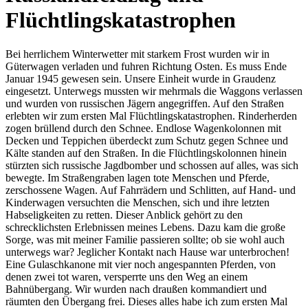
Flüchtlingskatastrophen
Bei herrlichem Winterwetter mit starkem Frost wurden wir in
Güterwagen verladen und fuhren Richtung Osten. Es muss Ende
Januar 1945 gewesen sein. Unsere Einheit wurde in Graudenz
eingesetzt. Unterwegs mussten wir mehrmals die Waggons verlassen
und wurden von russischen Jägern angegriffen. Auf den Straßen
erlebten wir zum ersten Mal Flüchtlingskatastrophen. Rinderherden
zogen brüllend durch den Schnee. Endlose Wagenkolonnen mit
Decken und Teppichen überdeckt zum Schutz gegen Schnee und
Kälte standen auf den Straßen. In die Flüchtlingskolonnen hinein
stürzten sich russische Jagdbomber und schossen auf alles, was sich
bewegte. Im Straßengraben lagen tote Menschen und Pferde,
zerschossene Wagen. Auf Fahrrädern und Schlitten, auf Hand- und
Kinderwagen versuchten die Menschen, sich und ihre letzten
Habseligkeiten zu retten. Dieser Anblick gehört zu den
schrecklichsten Erlebnissen meines Lebens. Dazu kam die große
Sorge, was mit meiner Familie passieren sollte; ob sie wohl auch
unterwegs war? Jeglicher Kontakt nach Hause war unterbrochen!
Eine Gulaschkanone mit vier noch angespannten Pferden, von
denen zwei tot waren, versperrte uns den Weg an einem
Bahnübergang. Wir wurden nach draußen kommandiert und
räumten den Übergang frei. Dieses alles habe ich zum ersten Mal