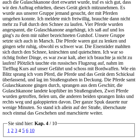
auch die Gulaschkanone dort erwartet wurde, traf es sich gut, dass
wir den Auftrag erhielten, dieses Gerät gleich mitzunehmen. Es
wurde aus unserer Gruppe jemand gesucht, der mit Pferden
umgehen konnte. Ich meldete mich freiwillig, brauchte dann nicht
mehr zu Fuß durch den Schnee zu laufen. Vier Pferde wurden
angespannt, die Gulaschkanone angehängt, ich saß auf und los
ging's zu dem mir näher bezeichneten Gutshof. Unsere Gruppe
setzte sich auch in Marsch. Die Pferde waren gut zu lenken und
gingen sehr ruhig, obwohl es schwer war. Die Eisenräder mahlten
sich durch den Schnee, knirschten und quietschten. Ich war so
richtig froher Dinge, es war zwar kalt, aber ich brauchte ja nicht zu
laufen! Plötzlich tauchte ein russisches Flugzeug auf, nahm im
Tiefflug Kurs auf unser Gefährt und schoss mit Bordwaffen. Wie ein
Blitz sprang ich vom Pferd, die Pferde und das Gerät dem Schicksal
überlassend, und lag im Straßengraben in Deckung. Die Pferde samt
Gulaschkanone gingen durch, sprangen aus dem Geschirr, die
Gulaschkanone landete kopfüber im Straßengraben, Zwei Pferde
wurden getroffen, fielen um, die anderen beiden sprangen links und
rechts weg und galoppierten davon. Der ganze Spuk dauerte nur
wenige Minuten. So stand ich allein auf der Straße, überschaute
noch einmal das Geschehen und marschierte weiter.
Sie sind hier:
Kap. 4
/ 10
1
2
3
4
5
6
10