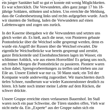
ein junger Sanitäter half so gut er konnte mit wenig Möglichkeiten.
Es war schrecklich. Die Verwundeten, alles ganz junge 17 bis 18-
jährige Soldaten, stöhnten und schrien. Uns erreichte die Meldung,
dass die Grabenbesetzung links und rechts aufgegeben wurde. Auch
wir räumten die Stellung, luden die Verwundeten auf einen
Lafettenwagen und zogen uns zurück.
In der Kaserne übergaben wir die Verwundeten und setzten uns
gleich weiter ab. Es hieß, auch die neue, von Pionieren gebaute
Pontonbrücke über die Weichsel sollte gesprengt werden, denn es
wurde ein Angriff der Russen über die Weichsel erwartet. Die
eigentliche Weichselbrücke war bereits gesprengt und zerstört,
ganze Brückenteile und Eisenbahnschienen lagen im Wasser, ein
schlimmer Anblick, wie aus einem Horrorfilm! Es gelang uns noch,
am frühen Morgen die Pontonbrücke zu passieren. Pioniere waren
schon dabei, Sprengvorbereitungen zu treffen und trieben uns zur
Eile an. Unsere Einheit war nur ca. 50 Mann stark; ein Teil der
Kompanie wurde anderweitig zugeordnet. Wir marschierten durch
tiefen Schnee, rundherum war wieder Kanonendonner deutlich zu
hören. Ich hatte noch immer meine Lafette auf dem Rücken, die
schwer drückte.
Unsere Gruppe erreichte einen verlassenen Bauernhof. Im Stall
waren noch ein paar Schweine, die Türen standen offen, Vieh war
nicht mehr da. Ein
Experte
aus der Gruppe nahm sich ein