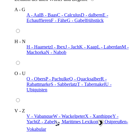
A - G
A - Aal
B - Baas
C - Calculus
D - dalbern
E -
Echauffieren
F - Fähe
G - Gabelfrühstück
H - N
H - Haarnetz
I - Ibex
J - Jach
K - Kaap
L - Laberdan
M -
Machorka
N - Nabob
O - U
O - Obers
P - Pachulke
Q - Quacksalber
R -
Rabattmarke
S - Sabberlatz
T - Tabernakel
U -
Ubiquisten
V - Z
V - Vabanque
W - Wackelpeter
X - Xanthippe
Y -
Yacht
Z - Zabel
️ Maritimes Lexikon
️ Ostpreußen-
Vokabular