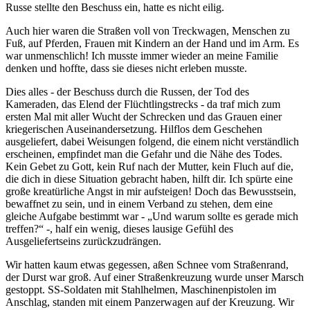
Russe stellte den Beschuss ein, hatte es nicht eilig.
Auch hier waren die Straßen voll von Treckwagen, Menschen zu
Fuß, auf Pferden, Frauen mit Kindern an der Hand und im Arm. Es
war unmenschlich! Ich musste immer wieder an meine Familie
denken und hoffte, dass sie dieses nicht erleben musste.
Dies alles - der Beschuss durch die Russen, der Tod des
Kameraden, das Elend der Flüchtlingstrecks - da traf mich zum
ersten Mal mit aller Wucht der Schrecken und das Grauen einer
kriegerischen Auseinandersetzung. Hilflos dem Geschehen
ausgeliefert, dabei Weisungen folgend, die einem nicht verständlich
erscheinen, empfindet man die Gefahr und die Nähe des Todes.
Kein Gebet zu Gott, kein Ruf nach der Mutter, kein Fluch auf die,
die dich in diese Situation gebracht haben, hilft dir. Ich spürte eine
große kreatürliche Angst in mir aufsteigen! Doch das Bewusstsein,
bewaffnet zu sein, und in einem Verband zu stehen, dem eine
gleiche Aufgabe bestimmt war -
Und warum sollte es gerade mich
treffen?
-, half ein wenig, dieses lausige Gefühl des
Ausgeliefertseins zurückzudrängen.
Wir hatten kaum etwas gegessen, aßen Schnee vom Straßenrand,
der Durst war groß. Auf einer Straßenkreuzung wurde unser Marsch
gestoppt. SS-Soldaten mit Stahlhelmen, Maschinenpistolen im
Anschlag, standen mit einem Panzerwagen auf der Kreuzung. Wir