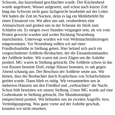
Schwein, das kurzerhand geschlachtet wurde. Der Küchenherd
wurde angefeuert, Wasser aufgesetzt, und schon nach kurzer Zeit
hing das Schwein nicht ganz fachgerecht bearbeitet auf der Leiter.
Wir hatten die Zeit im Nacken, denn es lag ein Meldebefehl für
einen Einsatzort vor. Wir aßen uns satt, verabredeten eine
Abmarschzeit und gruben uns in der Scheune im Stroh zum
Schlafen ein. Es mögen zwei Stunden vergangen sein, als wir vom
Posten geweckt wurden und weiter Richtung Neuenburg
marschierten. Unterwegs wurden wir von Wehrmachtsfahrzeugen
mitgenommen. Vor Neuenburg sollten wir auf einer
Friedhofsanhöhe in Stellung gehen. Hier befand sich auch ein
vorgeschobener Artillerie-Beobachter, der die Einsatzkommandos
der Artillerie lenkte. Wir waren mit zwei Zügen um die Anhöhe
postiert. MG waren in Stellung gebracht. Die Artillerie schoss in das
von Russen besetzte Dorf, einige Häuser brannten, es sah gegen
Abend schaurig aus. Der Beschuss der Artillerie setzte aus. Wir
hörten, dass der Beobachter durch Kopfschuss von Scharfschützen
getötet wurde. Dann blieb es ruhig. Wir versammelten uns in
mehreren Häusern um den Friedhof und
verbrachten
die Nacht.
Schon früh besetzten wir unsere Stellung. Unser MG wurde auf eine
Grabenkante in Stellung gebracht. Die Munitionsträger
entsprechend postiert. Wir befanden uns im zweiten Angriffs- bzw.
Verteidigungsring. Was ganz vorne auf der Anhöhe geschah,
konnten wir nicht einsehen.