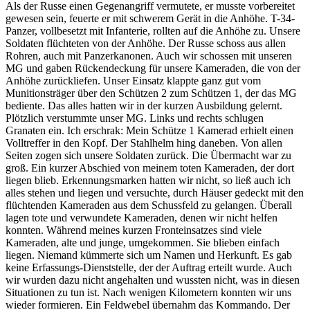
Als der Russe einen Gegenangriff vermutete, er musste vorbereitet
gewesen sein, feuerte er mit schwerem Gerät in die Anhöhe. T-34-
Panzer, vollbesetzt mit Infanterie, rollten auf die Anhöhe zu. Unsere
Soldaten flüchteten von der Anhöhe. Der Russe schoss aus allen
Rohren, auch mit Panzerkanonen. Auch wir schossen mit unseren
MG und gaben Rückendeckung für unsere Kameraden, die von der
Anhöhe zurückliefen. Unser Einsatz klappte ganz gut vom
Munitionsträger über den Schützen 2 zum Schützen 1, der das MG
bediente. Das alles hatten wir in der kurzen Ausbildung gelernt.
Plötzlich verstummte unser MG. Links und rechts schlugen
Granaten ein. Ich erschrak: Mein Schütze 1 Kamerad erhielt einen
Volltreffer in den Kopf. Der Stahlhelm hing daneben. Von allen
Seiten zogen sich unsere Soldaten zurück. Die Übermacht war zu
groß. Ein kurzer Abschied von meinem toten Kameraden, der dort
liegen blieb. Erkennungsmarken hatten wir nicht, so ließ auch ich
alles stehen und liegen und versuchte, durch Häuser gedeckt mit den
flüchtenden Kameraden aus dem Schussfeld zu gelangen. Überall
lagen tote und verwundete Kameraden, denen wir nicht helfen
konnten. Während meines kurzen Fronteinsatzes sind viele
Kameraden, alte und junge, umgekommen. Sie blieben einfach
liegen. Niemand kümmerte sich um Namen und Herkunft. Es gab
keine Erfassungs-Dienststelle, der der Auftrag erteilt wurde. Auch
wir wurden dazu nicht angehalten und wussten nicht, was in diesen
Situationen zu tun ist. Nach wenigen Kilometern konnten wir uns
wieder formieren. Ein Feldwebel übernahm das Kommando. Der