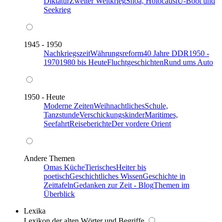
Diktatur
Zweiter Weltkrieg
Shoa, Holocaust
U-Boot und
Seekrieg
1945 - 1950
Nachkriegszeit
Währungsreform
40 Jahre DDR
1950 -
1970
1980 bis Heute
Fluchtgeschichten
Rund ums Auto
1950 - Heute
Moderne Zeiten
Weihnachtliches
Schule,
Tanzstunde
Verschickungskinder
Maritimes,
Seefahrt
Reiseberichte
Der vordere Orient
Andere Themen
Omas Küche
Tierisches
Heiter bis
poetisch
Geschichtliches Wissen
Geschichte in
Zeittafeln
Gedanken zur Zeit - Blog
Themen im
Überblick
Lexika
Lexikon der alten Wörter und Begriffe