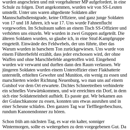
wurden angeschrien und mit vorgehaltener MP aufgefordert, in eine
Schule zu folgen. Dort angekommen, wurden wir von SS-Leuten
umstellt. Unter uns waren altgediente Soldaten aller
Mannschaftsdienstgrade, keine Offiziere, und ganz junge Soldaten
von 17 und 18 Jahren, ich war 17. Uns wurde Fahnenflucht
vorgeworfen. Im Schulraum saßen an einem Tisch SS-Offiziere und
verhörten uns einzeln. Wir wurden in zwei Gruppen aufgeteilt. Die
älteren Soldaten wurden, so glaube ich, in eine Straf-Kampfgruppe
eingeteilt. Einwände des Feldwebels, der uns führte, über das
Warum wurden in barschem Ton zurückgewiesen. Uns wurde von
einem Führerbefehl erzählt, dass jeder erschossen wird, der ohne
Waffen und ohne Marschbefehle angetroffen wird. Eingehend
wurden wir verwarnt und durften dann den Raum verlassen. Wir
jüngeren Soldaten wurden einem Unteroffizier einer Flakbatterie
unterstellt, erhielten Gewehre und Munition, ein wenig zu essen und
marschierten wieder Richtung Neuenburg, wo man uns auf einem
Gutshof vor dem Ort erwartete. Dichtes Schneetreiben verhinderte
ein schnelles Vorwärtskommen, und wir erreichten ein Dorf, in dem
sich eine Soldateneinheit aufhielt. Es passte gut. Wir bekamen aus
der Gulaschkanone zu essen, konnten uns etwas ausruhen und in
einer Scheune schlafen. Den ganzen Tag war Tieffliegerbeschuss,
rundum Kanonendonner zu hören.
Schon früh am nächsten Tag, es war ein kalter, sonniger
Wintermorgen, sollte es weitergehen zu dem vorgegebenen Gut. Da