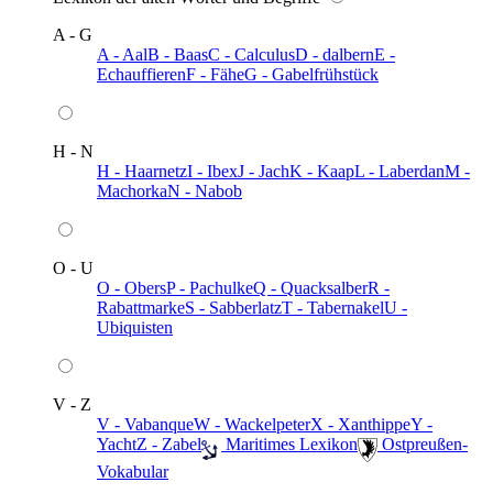
A - G
A - Aal
B - Baas
C - Calculus
D - dalbern
E -
Echauffieren
F - Fähe
G - Gabelfrühstück
H - N
H - Haarnetz
I - Ibex
J - Jach
K - Kaap
L - Laberdan
M -
Machorka
N - Nabob
O - U
O - Obers
P - Pachulke
Q - Quacksalber
R -
Rabattmarke
S - Sabberlatz
T - Tabernakel
U -
Ubiquisten
V - Z
V - Vabanque
W - Wackelpeter
X - Xanthippe
Y -
Yacht
Z - Zabel
️ Maritimes Lexikon
️ Ostpreußen-
Vokabular