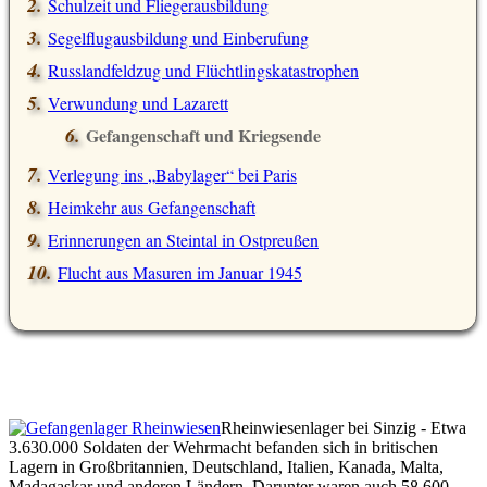
Schulzeit und Fliegerausbildung
Segelflugausbildung und Einberufung
Russlandfeldzug und Flüchtlingskatastrophen
Verwundung und Lazarett
Gefangenschaft und Kriegsende
Verlegung ins
Babylager
bei Paris
Heimkehr aus Gefangenschaft
Erinnerungen an Steintal in Ostpreußen
Flucht aus Masuren im Januar 1945
Rheinwiesenlager bei Sinzig - Etwa
3.630.000 Soldaten der Wehrmacht befanden sich in britischen
Lagern in Großbritannien, Deutschland, Italien, Kanada, Malta,
Madagaskar und anderen Ländern. Darunter waren auch 58.600