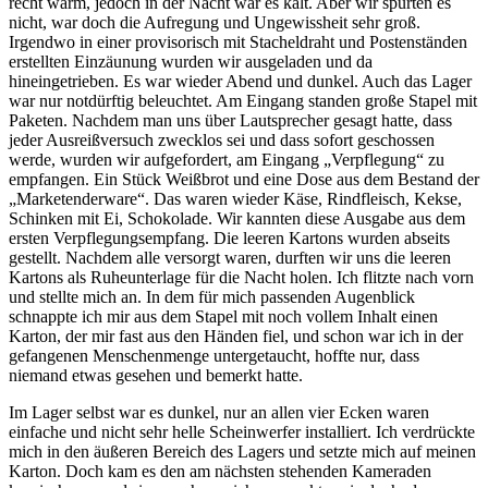
recht warm, jedoch in der Nacht war es kalt. Aber wir spürten es
nicht, war doch die Aufregung und Ungewissheit sehr groß.
Irgendwo in einer provisorisch mit Stacheldraht und Postenständen
erstellten Einzäunung wurden wir ausgeladen und da
hineingetrieben. Es war wieder Abend und dunkel. Auch das Lager
war nur notdürftig beleuchtet. Am Eingang standen große Stapel mit
Paketen. Nachdem man uns über Lautsprecher gesagt hatte, dass
jeder Ausreißversuch zwecklos sei und dass sofort geschossen
werde, wurden wir aufgefordert, am Eingang
Verpflegung
zu
empfangen. Ein Stück Weißbrot und eine Dose aus dem Bestand der
Marketenderware
. Das waren wieder Käse, Rindfleisch, Kekse,
Schinken mit Ei, Schokolade. Wir kannten diese Ausgabe aus dem
ersten Verpflegungsempfang. Die leeren Kartons wurden abseits
gestellt. Nachdem alle versorgt waren, durften wir uns die leeren
Kartons als Ruheunterlage für die Nacht holen. Ich flitzte nach vorn
und stellte mich an. In dem für mich passenden Augenblick
schnappte ich mir aus dem Stapel mit noch vollem Inhalt einen
Karton, der mir fast aus den Händen fiel, und schon war ich in der
gefangenen Menschenmenge untergetaucht, hoffte nur, dass
niemand etwas gesehen und bemerkt hatte.
Im Lager selbst war es dunkel, nur an allen vier Ecken waren
einfache und nicht sehr helle Scheinwerfer installiert. Ich verdrückte
mich in den äußeren Bereich des Lagers und setzte mich auf meinen
Karton. Doch kam es den am nächsten stehenden Kameraden