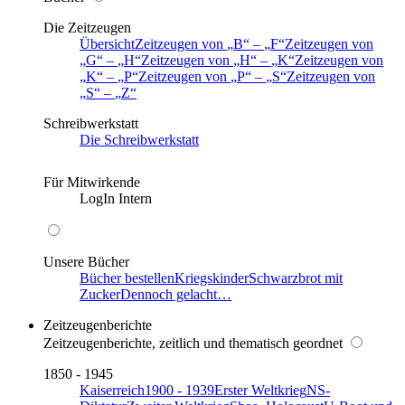
Die Zeitzeugen
Übersicht
Zeitzeugen von
B
–
F
Zeitzeugen von
G
–
H
Zeitzeugen von
H
–
K
Zeitzeugen von
K
–
P
Zeitzeugen von
P
–
S
Zeitzeugen von
S
–
Z
Schreibwerkstatt
Die Schreibwerkstatt
Für Mitwirkende
LogIn Intern
Unsere Bücher
Bücher bestellen
Kriegskinder
Schwarzbrot mit
Zucker
Dennoch gelacht…
Zeitzeugenberichte
Zeitzeugenberichte, zeitlich und thematisch geordnet
1850 - 1945
Kaiserreich
1900 - 1939
Erster Weltkrieg
NS-