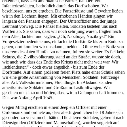
erkennen, dass sich amerikanische Panzer, flankiert von
Infanteriesoldaten, bedrohlich durch das Dorf schoben. Wir
beschlossen, uns zu ergeben. Die Panzerfäuste und Gewehre ließen
wir in den Löchern liegen. Mit erhobenen Händen gingen wir
langsam den Panzern entgegen. Der Unteroffizier und der junge
Leutnant vorweg. Die Panzer hielten, Soldaten tasteten uns nach
Waffen ab. Sie sahen, dass wir noch sehr jung waren, fragten nach
dem Alter, lachten und sagten:
Oh, Naziboys, Naziboys!
Ein
Vorgesetzter bedeutete uns, einfach die Dorfstraße bis zum Ende zu
gehen, dort konnten wir uns dann
melden
. Ohne weiter Notiz von
unserem desolaten Haufen zu nehmen, fuhren sie weiter. Es fiel kein
Schuss, die Zivilbevölkerung stand an der Straße, wusste sie doch,
wie auch wir, dass das Ende des Kriegs nicht mehr weit war. Wir
schlenderten
- doch etwas ängstlich - bis zum Ende der
Dorfstraße. Auf einem größeren freien Platz nahe einer Schule sahen
wir eine große Ansammlung von Menschen: Soldaten, Fahrzeuge
aller Art, Volkssturmmänner, Flüchtlinge. Im Abstand standen
amerikanische Soldaten und Großraum-Lastkraftwagen. Wir
gesellten uns dazu und hörten, dass wir in Gefangenschaft kommen.
Das war Anfang April 1945.
Gegen Mittag erschien in einem Jeep ein Offizier mit einer
Ordonnanz und ordnete an, dass alle Jugendlichen bis 18 Jahre sich
gesondert zu versammeln hätten. Die älteren Soldaten, getrennt nach
Dienstgraden (Offiziere und Mannschaften), wurden sogleich auf