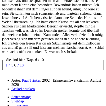
komisch vor, und sie sprachen mich an, merkten sie doch, dass es
mit diesem Karton eine besondere Bewandtnis haben müsste. Ich
bedeutete ihnen mit dem Finger auf den Mund, ruhig und leise zu
sein. Sie schirmten mich sozusagen ab und warteten stehend. Ganz
leise, ohne viel Aufhebens, riss ich dann eine Seite des Kartons auf.
Welch Überraschung! Ich hatte einen Karton mit all den leckeren
Sachen aus dem Marketender Bereich erwischt, stopfte mir die
Taschen voll, was ich so im Dunkeln greifen konnte und überließ
den weiteren Inhalt meinen Kameraden. Alles verlief ziemlich ruhig,
jeder verzog sich mit dem geteilten Inhalt in eine andere Richtung.
Ich breitete den leeren Karton als Sitzunterlage auf dem Erdboden
aus und aß ganz still und leise aus meinem Taschenvorrat. An Schlaf
war nachts nicht zu denken. Es war noch sehr kalt.
Sie sind hier:
Kap. 6
/ 10
1
4
5
6
7
10
Autor:
Paul Trinker
, 2002 - Erinnerungswerkstatt im August
2020
Artikel drucken
Seitenanfang
SiteMap
Impressum