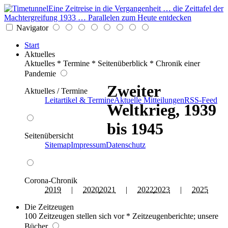
Eine Zeitreise in die Vergangenheit … die Zeittafel der
Machtergreifung 1933 … Parallelen zum Heute entdecken
Navigator
Start
Aktuelles
Aktuelles * Termine * Seitenüberblick * Chronik einer
Pandemie
Zweiter
Aktuelles / Termine
Leitartikel & Termine
Aktuelle Mitteilungen
RSS-Feed
Weltkrieg, 1939
bis 1945
Seitenübersicht
Sitemap
Impressum
Datenschutz
Corona-Chronik
2019
|
2020
2021
|
2022
2023
|
2025
Die Zeitzeugen
100 Zeitzeugen stellen sich vor * Zeitzeugenberichte; unsere
Bücher