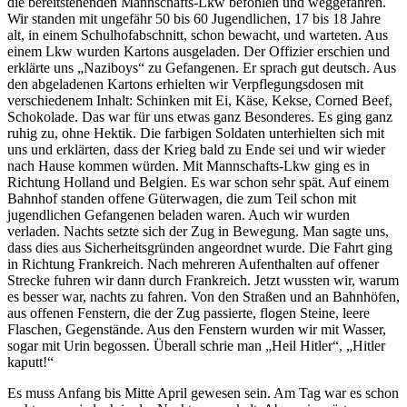
die bereitstehenden Mannschafts-Lkw befohlen und weggefahren.
Wir standen mit ungefähr 50 bis 60 Jugendlichen, 17 bis 18 Jahre
alt, in einem Schulhofabschnitt, schon bewacht, und warteten. Aus
einem Lkw wurden Kartons ausgeladen. Der Offizier erschien und
erklärte uns
Naziboys
zu Gefangenen. Er sprach gut deutsch. Aus
den abgeladenen Kartons erhielten wir Verpflegungsdosen mit
verschiedenem Inhalt: Schinken mit Ei, Käse, Kekse, Corned Beef,
Schokolade. Das war für uns etwas ganz Besonderes. Es ging ganz
ruhig zu, ohne Hektik. Die farbigen Soldaten unterhielten sich mit
uns und erklärten, dass der Krieg bald zu Ende sei und wir wieder
nach Hause kommen würden. Mit Mannschafts-Lkw ging es in
Richtung Holland und Belgien. Es war schon sehr spät. Auf einem
Bahnhof standen offene Güterwagen, die zum Teil schon mit
jugendlichen Gefangenen beladen waren. Auch wir wurden
verladen. Nachts setzte sich der Zug in Bewegung. Man sagte uns,
dass dies aus Sicherheitsgründen angeordnet wurde. Die Fahrt ging
in Richtung Frankreich. Nach mehreren Aufenthalten auf offener
Strecke fuhren wir dann durch Frankreich. Jetzt wussten wir, warum
es besser war, nachts zu fahren. Von den Straßen und an Bahnhöfen,
aus offenen Fenstern, die der Zug passierte, flogen Steine, leere
Flaschen, Gegenstände. Aus den Fenstern wurden wir mit Wasser,
sogar mit Urin begossen. Überall schrie man
Heil Hitler
,
Hitler
kaputt!
Es muss Anfang bis Mitte April gewesen sein. Am Tag war es schon