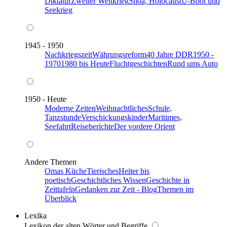
Diktatur
Zweiter Weltkrieg
Shoa, Holocaust
U-Boot und
Seekrieg
1945 - 1950
Nachkriegszeit
Währungsreform
40 Jahre DDR
1950 -
1970
1980 bis Heute
Fluchtgeschichten
Rund ums Auto
1950 - Heute
Moderne Zeiten
Weihnachtliches
Schule,
Tanzstunde
Verschickungskinder
Maritimes,
Seefahrt
Reiseberichte
Der vordere Orient
Andere Themen
Omas Küche
Tierisches
Heiter bis
poetisch
Geschichtliches Wissen
Geschichte in
Zeittafeln
Gedanken zur Zeit - Blog
Themen im
Überblick
Lexika
Lexikon der alten Wörter und Begriffe