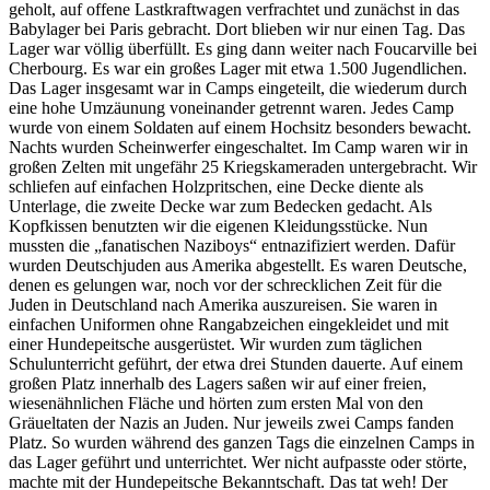
geholt, auf offene Lastkraftwagen verfrachtet und zunächst in das
Babylager bei Paris gebracht. Dort blieben wir nur einen Tag. Das
Lager war völlig überfüllt. Es ging dann weiter nach Foucarville bei
Cherbourg. Es war ein großes Lager mit etwa 1.500 Jugendlichen.
Das Lager insgesamt war in Camps eingeteilt, die wiederum durch
eine hohe Umzäunung voneinander getrennt waren. Jedes Camp
wurde von einem Soldaten auf einem Hochsitz besonders bewacht.
Nachts wurden Scheinwerfer eingeschaltet. Im Camp waren wir in
großen Zelten mit ungefähr 25 Kriegskameraden untergebracht. Wir
schliefen auf einfachen Holzpritschen, eine Decke diente als
Unterlage, die zweite Decke war zum Bedecken gedacht. Als
Kopfkissen benutzten wir die eigenen Kleidungsstücke. Nun
mussten die
fanatischen Naziboys
entnazifiziert werden. Dafür
wurden Deutschjuden aus Amerika abgestellt. Es waren Deutsche,
denen es gelungen war, noch vor der schrecklichen Zeit für die
Juden in Deutschland nach Amerika auszureisen. Sie waren in
einfachen Uniformen ohne Rangabzeichen eingekleidet und mit
einer Hundepeitsche ausgerüstet. Wir wurden zum täglichen
Schulunterricht geführt, der etwa drei Stunden dauerte. Auf einem
großen Platz innerhalb des Lagers saßen wir auf einer freien,
wiesenähnlichen Fläche und hörten zum ersten Mal von den
Gräueltaten der Nazis an Juden. Nur jeweils zwei Camps fanden
Platz. So wurden während des ganzen Tags die einzelnen Camps in
das Lager geführt und unterrichtet. Wer nicht aufpasste oder störte,
machte mit der Hundepeitsche Bekanntschaft. Das tat weh! Der