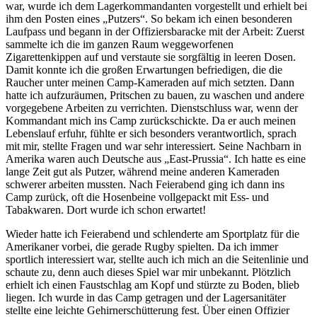
war, wurde ich dem Lagerkommandanten vorgestellt und erhielt bei
ihm den Posten eines
Putzers
. So bekam ich einen besonderen
Laufpass und begann in der Offiziersbaracke mit der Arbeit: Zuerst
sammelte ich die im ganzen Raum weggeworfenen
Zigarettenkippen auf und verstaute sie sorgfältig in leeren Dosen.
Damit konnte ich die großen Erwartungen befriedigen, die die
Raucher unter meinen Camp-Kameraden auf mich setzten. Dann
hatte ich aufzuräumen, Pritschen zu bauen, zu waschen und andere
vorgegebene Arbeiten zu verrichten. Dienstschluss war, wenn der
Kommandant mich ins Camp zurückschickte. Da er auch meinen
Lebenslauf erfuhr, fühlte er sich besonders verantwortlich, sprach
mit mir, stellte Fragen und war sehr interessiert. Seine Nachbarn in
Amerika waren auch Deutsche aus
East-Prussia
. Ich hatte es eine
lange Zeit gut als Putzer, während meine anderen Kameraden
schwerer arbeiten mussten. Nach Feierabend ging ich dann ins
Camp zurück, oft die Hosenbeine vollgepackt mit Ess- und
Tabakwaren. Dort wurde ich schon erwartet!
Wieder hatte ich Feierabend und schlenderte am Sportplatz für die
Amerikaner vorbei, die gerade Rugby spielten. Da ich immer
sportlich interessiert war, stellte auch ich mich an die Seitenlinie und
schaute zu, denn auch dieses Spiel war mir unbekannt. Plötzlich
erhielt ich einen Faustschlag am Kopf und stürzte zu Boden, blieb
liegen. Ich wurde in das Camp getragen und der Lagersanitäter
stellte eine leichte Gehirnerschütterung fest. Über einen Offizier