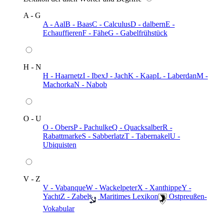
A - G
A - Aal
B - Baas
C - Calculus
D - dalbern
E -
Echauffieren
F - Fähe
G - Gabelfrühstück
H - N
H - Haarnetz
I - Ibex
J - Jach
K - Kaap
L - Laberdan
M -
Machorka
N - Nabob
O - U
O - Obers
P - Pachulke
Q - Quacksalber
R -
Rabattmarke
S - Sabberlatz
T - Tabernakel
U -
Ubiquisten
V - Z
V - Vabanque
W - Wackelpeter
X - Xanthippe
Y -
Yacht
Z - Zabel
️ Maritimes Lexikon
️ Ostpreußen-
Vokabular