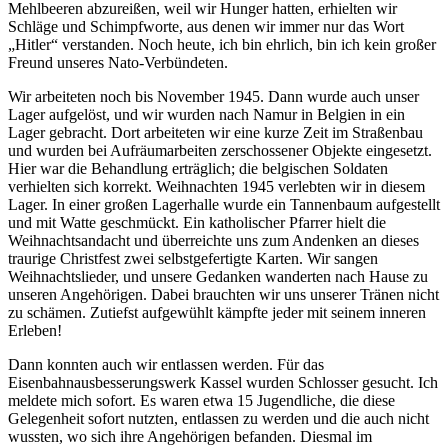
Mehlbeeren abzureißen, weil wir Hunger hatten, erhielten wir
Schläge und Schimpfworte, aus denen wir immer nur das Wort
Hitler
verstanden. Noch heute, ich bin ehrlich, bin ich kein großer
Freund unseres Nato-Verbündeten.
Wir arbeiteten noch bis November 1945. Dann wurde auch unser
Lager aufgelöst, und wir wurden nach Namur in Belgien in ein
Lager gebracht. Dort arbeiteten wir eine kurze Zeit im Straßenbau
und wurden bei Aufräumarbeiten zerschossener Objekte eingesetzt.
Hier war die Behandlung erträglich; die belgischen Soldaten
verhielten sich korrekt. Weihnachten 1945 verlebten wir in diesem
Lager. In einer großen Lagerhalle wurde ein Tannenbaum aufgestellt
und mit Watte geschmückt. Ein katholischer Pfarrer hielt die
Weihnachtsandacht und überreichte uns zum Andenken an dieses
traurige Christfest zwei selbstgefertigte Karten. Wir sangen
Weihnachtslieder, und unsere Gedanken wanderten nach Hause zu
unseren Angehörigen. Dabei brauchten wir uns unserer Tränen nicht
zu schämen. Zutiefst aufgewühlt kämpfte jeder mit seinem inneren
Erleben!
Dann konnten auch wir entlassen werden. Für das
Eisenbahnausbesserungswerk Kassel wurden Schlosser gesucht. Ich
meldete mich sofort. Es waren etwa 15 Jugendliche, die diese
Gelegenheit sofort nutzten, entlassen zu werden und die auch nicht
wussten, wo sich ihre Angehörigen befanden. Diesmal im