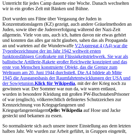
Unterricht für jedes Camp dauerte eine Woche. Danach wechselten
wir in ein großes Zelt mit Bänken und Bühne.
Dort wurden uns Filme über Vergasung der Juden in
Konzentrationslagern (KZ) gezeigt, auch andere Gräuelmethoden an
Juden, sowie über die Judenverfolgung während der Nazi-Zeit
allgemein. Viele von uns, auch ich, hatten davon nie etwas gehört
und konnten das alles gar nicht glauben, sahen das als Propaganda
an und warteten auf die Wunderwaffe
V2
Aggregat 4 (A4) war die
Typenbezeichnung der im Jahr 1942 weltweit ersten
funktionsfähigen Großrakete mit Flüssigkeitstriebwerk. Sie war als
ballistische Artillerie-Rakete großer Reichweite konzipiert und das
erste von Menschen konstruierte Objekt, das die Grenze zum
Weltraum am 20. Juni 1944 durchstieß. Die A4 bildete ab Mitte
1945 die Ausgangsbasis der Raumfahrtentwicklungen der USA und
der Sowjetunion.
Klick für Wikipedia
, mit der der Krieg noch zu
gewinnen war. Der Sommer war nun da, wir waren entlaust,
wurden in besondere Kleidung mit großen
PW-Buchstaben
Prisoner
of war (englisch), völkerrechtlich definiertes Schutzzeichen zur
Kennzeichnung von Kriegsgefangenen und
Kriegsgefangenenlagern
Qelle: Wikipedia
auf Hose und Jacke
gesteckt und bekamen zu essen.
So normalisierte sich auch unsere innere Einstellung aus dem letzten
halben Jahr. Wir wurden zur Arbeit geführt, in Gruppen eingeteilt,