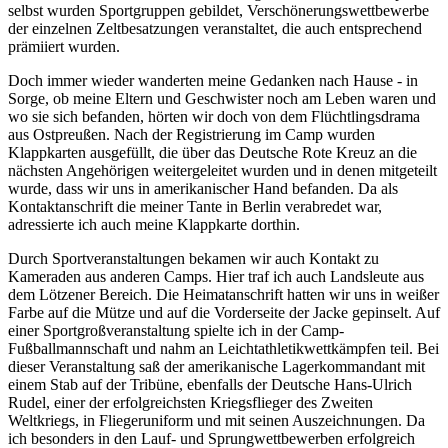
selbst wurden Sportgruppen gebildet, Verschönerungswettbewerbe
der einzelnen Zeltbesatzungen veranstaltet, die auch entsprechend
prämiiert wurden.
Doch immer wieder wanderten meine Gedanken nach Hause - in
Sorge, ob meine Eltern und Geschwister noch am Leben waren und
wo sie sich befanden, hörten wir doch von dem Flüchtlingsdrama
aus Ostpreußen. Nach der Registrierung im Camp wurden
Klappkarten ausgefüllt, die über das Deutsche Rote Kreuz an die
nächsten Angehörigen weitergeleitet wurden und in denen mitgeteilt
wurde, dass wir uns in amerikanischer Hand befanden. Da als
Kontaktanschrift die meiner Tante in Berlin verabredet war,
adressierte ich auch meine Klappkarte dorthin.
Durch Sportveranstaltungen bekamen wir auch Kontakt zu
Kameraden aus anderen Camps. Hier traf ich auch Landsleute aus
dem Lötzener Bereich. Die Heimatanschrift hatten wir uns in weißer
Farbe auf die Mütze und auf die Vorderseite der Jacke gepinselt. Auf
einer Sportgroßveranstaltung spielte ich in der Camp-
Fußballmannschaft und nahm an Leichtathletikwettkämpfen teil. Bei
dieser Veranstaltung saß der amerikanische Lagerkommandant mit
einem Stab auf der Tribüne, ebenfalls der Deutsche Hans-Ulrich
Rudel, einer der erfolgreichsten Kriegsflieger des Zweiten
Weltkriegs, in Fliegeruniform und mit seinen Auszeichnungen. Da
ich besonders in den Lauf- und Sprungwettbewerben erfolgreich