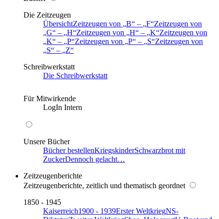
Die Zeitzeugen
Übersicht
Zeitzeugen von
B
–
F
Zeitzeugen von
G
–
H
Zeitzeugen von
H
–
K
Zeitzeugen von
K
–
P
Zeitzeugen von
P
–
S
Zeitzeugen von
S
–
Z
Schreibwerkstatt
Die Schreibwerkstatt
Für Mitwirkende
LogIn Intern
Unsere Bücher
Bücher bestellen
Kriegskinder
Schwarzbrot mit
Zucker
Dennoch gelacht…
Zeitzeugenberichte
Zeitzeugenberichte, zeitlich und thematisch geordnet
1850 - 1945
Kaiserreich
1900 - 1939
Erster Weltkrieg
NS-