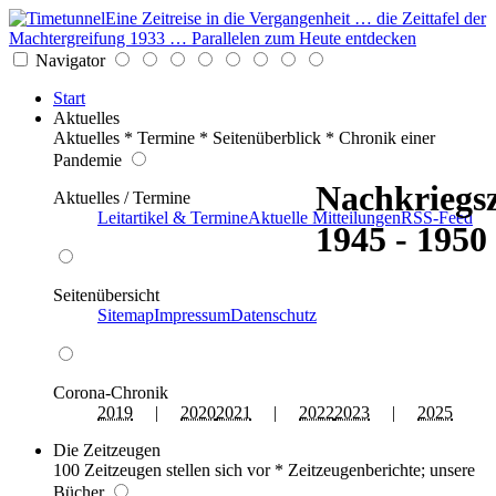
Eine Zeitreise in die Vergangenheit … die Zeittafel der
Machtergreifung 1933 … Parallelen zum Heute entdecken
Navigator
Start
Aktuelles
Aktuelles * Termine * Seitenüberblick * Chronik einer
Pandemie
Nachkriegsz
Aktuelles / Termine
Leitartikel & Termine
Aktuelle Mitteilungen
RSS-Feed
1945 - 1950
Seitenübersicht
Sitemap
Impressum
Datenschutz
Corona-Chronik
2019
|
2020
2021
|
2022
2023
|
2025
Die Zeitzeugen
100 Zeitzeugen stellen sich vor * Zeitzeugenberichte; unsere
Bücher