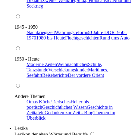
Diktatur
Zweiter Weltkrieg
Shoa, Holocaust
U-Boot und
Seekrieg
1945 - 1950
Nachkriegszeit
Währungsreform
40 Jahre DDR
1950 -
1970
1980 bis Heute
Fluchtgeschichten
Rund ums Auto
1950 - Heute
Moderne Zeiten
Weihnachtliches
Schule,
Tanzstunde
Verschickungskinder
Maritimes,
Seefahrt
Reiseberichte
Der vordere Orient
Andere Themen
Omas Küche
Tierisches
Heiter bis
poetisch
Geschichtliches Wissen
Geschichte in
Zeittafeln
Gedanken zur Zeit - Blog
Themen im
Überblick
Lexika
Lexikon der alten Wörter und Begriffe