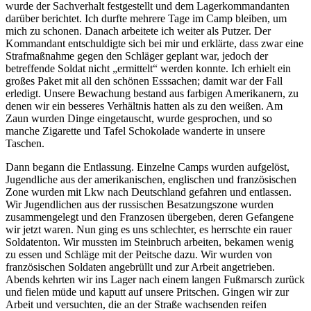
wurde der Sachverhalt festgestellt und dem Lagerkommandanten
darüber berichtet. Ich durfte mehrere Tage im Camp bleiben, um
mich zu schonen. Danach arbeitete ich weiter als Putzer. Der
Kommandant entschuldigte sich bei mir und erklärte, dass zwar eine
Strafmaßnahme gegen den Schläger geplant war, jedoch der
betreffende Soldat nicht
ermittelt
werden konnte. Ich erhielt ein
großes Paket mit all den schönen Esssachen; damit war der Fall
erledigt. Unsere Bewachung bestand aus farbigen Amerikanern, zu
denen wir ein besseres Verhältnis hatten als zu den weißen. Am
Zaun wurden Dinge eingetauscht, wurde gesprochen, und so
manche Zigarette und Tafel Schokolade wanderte in unsere
Taschen.
Dann begann die Entlassung. Einzelne Camps wurden aufgelöst,
Jugendliche aus der amerikanischen, englischen und französischen
Zone wurden mit Lkw nach Deutschland gefahren und entlassen.
Wir Jugendlichen aus der russischen Besatzungszone wurden
zusammengelegt und den Franzosen übergeben, deren Gefangene
wir jetzt waren. Nun ging es uns schlechter, es herrschte ein rauer
Soldatenton. Wir mussten im Steinbruch arbeiten, bekamen wenig
zu essen und Schläge mit der Peitsche dazu. Wir wurden von
französischen Soldaten angebrüllt und zur Arbeit angetrieben.
Abends kehrten wir ins Lager nach einem langen Fußmarsch zurück
und fielen müde und kaputt auf unsere Pritschen. Gingen wir zur
Arbeit und versuchten, die an der Straße wachsenden reifen