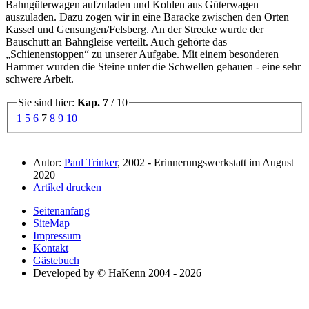
Bahngüterwagen aufzuladen und Kohlen aus Güterwagen
auszuladen. Dazu zogen wir in eine Baracke zwischen den Orten
Kassel und Gensungen/Felsberg. An der Strecke wurde der
Bauschutt an Bahngleise verteilt. Auch gehörte das
Schienenstoppen
zu unserer Aufgabe. Mit einem besonderen
Hammer wurden die Steine unter die Schwellen gehauen - eine sehr
schwere Arbeit.
Sie sind hier:
Kap. 7
/ 10
1
5
6
7
8
9
10
Autor:
Paul Trinker
, 2002 - Erinnerungswerkstatt im August
2020
Artikel drucken
Seitenanfang
SiteMap
Impressum
Kontakt
Gästebuch
Developed by © HaKenn 2004 - 2026