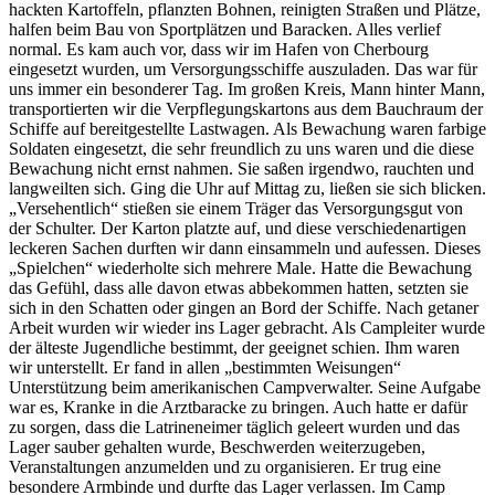
hackten Kartoffeln, pflanzten Bohnen, reinigten Straßen und Plätze,
halfen beim Bau von Sportplätzen und Baracken. Alles verlief
normal. Es kam auch vor, dass wir im Hafen von Cherbourg
eingesetzt wurden, um Versorgungsschiffe auszuladen. Das war für
uns immer ein besonderer Tag. Im großen Kreis, Mann hinter Mann,
transportierten wir die Verpflegungskartons aus dem Bauchraum der
Schiffe auf bereitgestellte Lastwagen. Als Bewachung waren farbige
Soldaten eingesetzt, die sehr freundlich zu uns waren und die diese
Bewachung nicht ernst nahmen. Sie saßen irgendwo, rauchten und
langweilten sich. Ging die Uhr auf Mittag zu, ließen sie sich blicken.
Versehentlich
stießen sie einem Träger das Versorgungsgut von
der Schulter. Der Karton platzte auf, und diese verschiedenartigen
leckeren Sachen durften wir dann einsammeln und aufessen. Dieses
Spielchen
wiederholte sich mehrere Male. Hatte die Bewachung
das Gefühl, dass alle davon etwas abbekommen hatten, setzten sie
sich in den Schatten oder gingen an Bord der Schiffe. Nach getaner
Arbeit wurden wir wieder ins Lager gebracht. Als Campleiter wurde
der älteste Jugendliche bestimmt, der geeignet schien. Ihm waren
wir unterstellt. Er fand in allen
bestimmten Weisungen
Unterstützung beim amerikanischen Campverwalter. Seine Aufgabe
war es, Kranke in die Arztbaracke zu bringen. Auch hatte er dafür
zu sorgen, dass die Latrineneimer täglich geleert wurden und das
Lager sauber gehalten wurde, Beschwerden weiterzugeben,
Veranstaltungen anzumelden und zu organisieren. Er trug eine
besondere Armbinde und durfte das Lager verlassen. Im Camp