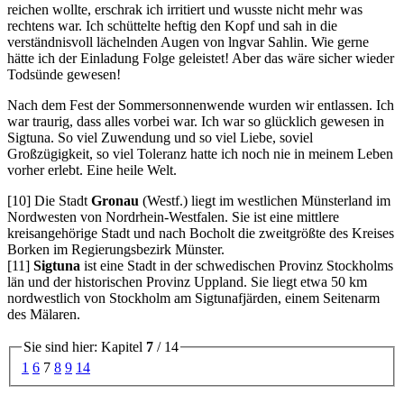
reichen wollte, erschrak ich irritiert und wusste nicht mehr was
rechtens war. Ich schüttelte heftig den Kopf und sah in die
verständnisvoll lächelnden Augen von lngvar Sahlin. Wie gerne
hätte ich der Einladung Folge geleistet! Aber das wäre sicher wieder
Todsünde gewesen!
Nach dem Fest der Sommersonnenwende wurden wir entlassen. Ich
war traurig, dass alles vorbei war. Ich war so glücklich gewesen in
Sigtuna. So viel Zuwendung und so viel Liebe, soviel
Großzügigkeit, so viel Toleranz hatte ich noch nie in meinem Leben
vorher erlebt. Eine heile Welt.
[10] Die Stadt
Gronau
(Westf.) liegt im westlichen Münsterland im
Nordwesten von Nordrhein-Westfalen. Sie ist eine mittlere
kreisangehörige Stadt und nach Bocholt die zweitgrößte des Kreises
Borken im Regierungsbezirk Münster.
[11]
Sigtuna
ist eine Stadt in der schwedischen Provinz Stockholms
län und der historischen Provinz Uppland. Sie liegt etwa 50 km
nordwestlich von Stockholm am Sigtunafjärden, einem Seitenarm
des Mälaren.
Sie sind hier: Kapitel
7
/ 14
1
6
7
8
9
14