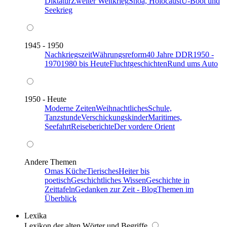
Diktatur
Zweiter Weltkrieg
Shoa, Holocaust
U-Boot und
Seekrieg
1945 - 1950
Nachkriegszeit
Währungsreform
40 Jahre DDR
1950 -
1970
1980 bis Heute
Fluchtgeschichten
Rund ums Auto
1950 - Heute
Moderne Zeiten
Weihnachtliches
Schule,
Tanzstunde
Verschickungskinder
Maritimes,
Seefahrt
Reiseberichte
Der vordere Orient
Andere Themen
Omas Küche
Tierisches
Heiter bis
poetisch
Geschichtliches Wissen
Geschichte in
Zeittafeln
Gedanken zur Zeit - Blog
Themen im
Überblick
Lexika
Lexikon der alten Wörter und Begriffe