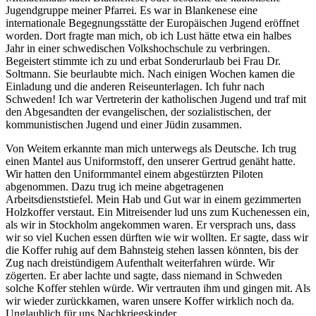
Jugendgruppe meiner Pfarrei. Es war in Blankenese eine
internationale Begegnungsstätte der Europäischen Jugend eröffnet
worden. Dort fragte man mich, ob ich Lust hätte etwa ein halbes
Jahr in einer schwedischen Volkshochschule zu verbringen.
Begeistert stimmte ich zu und erbat Sonderurlaub bei Frau Dr.
Soltmann. Sie beurlaubte mich. Nach einigen Wochen kamen die
Einladung und die anderen Reiseunterlagen. Ich fuhr nach
Schweden! Ich war Vertreterin der katholischen Jugend und traf mit
den Abgesandten der evangelischen, der sozialistischen, der
kommunistischen Jugend und einer Jüdin zusammen.
Von Weitem erkannte man mich unterwegs als Deutsche. Ich trug
einen Mantel aus Uniformstoff, den unserer Gertrud genäht hatte.
Wir hatten den Uniformmantel einem abgestürzten Piloten
abgenommen. Dazu trug ich meine abgetragenen
Arbeitsdienststiefel. Mein Hab und Gut war in einem gezimmerten
Holzkoffer verstaut. Ein Mitreisender lud uns zum Kuchenessen ein,
als wir in Stockholm angekommen waren. Er versprach uns, dass
wir so viel Kuchen essen dürften wie wir wollten. Er sagte, dass wir
die Koffer ruhig auf dem Bahnsteig stehen lassen könnten, bis der
Zug nach dreistündigem Aufenthalt weiterfahren würde. Wir
zögerten. Er aber lachte und sagte, dass niemand in Schweden
solche Koffer stehlen würde. Wir vertrauten ihm und gingen mit. Als
wir wieder zurückkamen, waren unsere Koffer wirklich noch da.
Unglaublich für uns Nachkriegskinder.