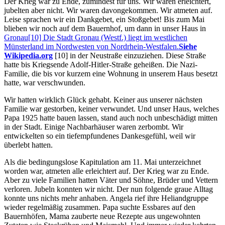
Der Krieg war zu Ende, zumindest für uns. Wir waren erleichtert,
jubelten aber nicht. Wir waren davongekommen. Wir atmeten auf.
Leise sprachen wir ein Dankgebet, ein Stoßgebet! Bis zum Mai
blieben wir noch auf dem Bauernhof, um dann in unser Haus in
Gronau
[10] Die Stadt Gronau (Westf.) liegt im westlichen
Münsterland im Nordwesten von Nordrhein-Westfalen.
Siehe
Wikipedia.org
[10]
in der Neustraße einzuziehen. Diese Straße
hatte bis Kriegsende Adolf-Hitler-Straße geheißen. Die Nazi-
Familie, die bis vor kurzem eine Wohnung in unserem Haus besetzt
hatte, war verschwunden.
Wir hatten wirklich Glück gehabt. Keiner aus unserer nächsten
Familie war gestorben, keiner verwundet. Und unser Haus, welches
Papa 1925 hatte bauen lassen, stand auch noch unbeschädigt mitten
in der Stadt. Einige Nachbarhäuser waren zerbombt. Wir
entwickelten so ein tiefempfundenes Dankesgefühl, weil wir
überlebt hatten.
Als die bedingungslose Kapitulation am 11. Mai unterzeichnet
worden war, atmeten alle erleichtert auf. Der Krieg war zu Ende.
Aber zu viele Familien hatten Väter und Söhne, Brüder und Vettern
verloren. Jubeln konnten wir nicht. Der nun folgende graue Alltag
konnte uns nichts mehr anhaben. Angela rief ihre Heliandgruppe
wieder regelmäßig zusammen. Papa suchte Essbares auf den
Bauernhöfen, Mama zauberte neue Rezepte aus ungewohnten