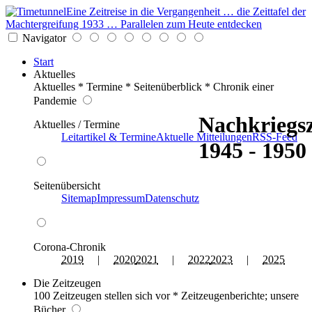
Eine Zeitreise in die Vergangenheit … die Zeittafel der
Machtergreifung 1933 … Parallelen zum Heute entdecken
Navigator
Start
Aktuelles
Aktuelles * Termine * Seitenüberblick * Chronik einer
Pandemie
Nachkriegsz
Aktuelles / Termine
Leitartikel & Termine
Aktuelle Mitteilungen
RSS-Feed
1945 - 1950
Seitenübersicht
Sitemap
Impressum
Datenschutz
Corona-Chronik
2019
|
2020
2021
|
2022
2023
|
2025
Die Zeitzeugen
100 Zeitzeugen stellen sich vor * Zeitzeugenberichte; unsere
Bücher