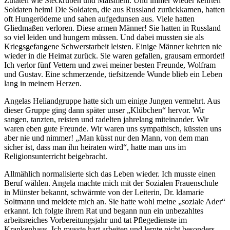
Zutaten wie Steckrüben und Maismehl. Und immer wieder kehrten
Soldaten heim! Die Soldaten, die aus Russland zurückkamen, hatten
oft Hungerödeme und sahen aufgedunsen aus. Viele hatten
Gliedmaßen verloren. Diese armen Männer! Sie hatten in Russland
so viel leiden und hungern müssen. Und dabei mussten sie als
Kriegsgefangene Schwerstarbeit leisten. Einige Männer kehrten nie
wieder in die Heimat zurück. Sie waren gefallen, grausam ermordet!
Ich verlor fünf Vettern und zwei meiner besten Freunde, Wolfram
und Gustav. Eine schmerzende, tiefsitzende Wunde blieb ein Leben
lang in meinem Herzen.
Angelas Heliandgruppe hatte sich um einige Jungen vermehrt. Aus
dieser Gruppe ging dann später unser
Klübchen
hervor. Wir
sangen, tanzten, reisten und radelten jahrelang miteinander. Wir
waren eben gute Freunde. Wir waren uns sympathisch, küssten uns
aber nie und nimmer!
Man küsst nur den Mann, von dem man
sicher ist, dass man ihn heiraten wird
, hatte man uns im
Religionsunterricht beigebracht.
Allmählich normalisierte sich das Leben wieder. Ich musste einen
Beruf wählen. Angela machte mich mit der Sozialen Frauenschule
in Münster bekannt, schwärmte von der Leiterin, Dr. ldamarie
Soltmann und meldete mich an. Sie hatte wohl meine
soziale Ader
erkannt. Ich folgte ihrem Rat und begann nun ein unbezahltes
arbeitsreiches Vorbereitungsjahr und tat Pflegedienste im
Krankenhaus. Ich musste hart arbeiten und lernte nicht besonders