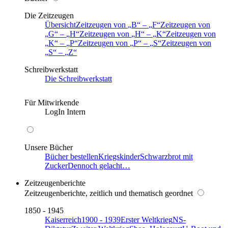
Die Zeitzeugen
Übersicht
Zeitzeugen von
B
–
F
Zeitzeugen von
G
–
H
Zeitzeugen von
H
–
K
Zeitzeugen von
K
–
P
Zeitzeugen von
P
–
S
Zeitzeugen von
S
–
Z
Schreibwerkstatt
Die Schreibwerkstatt
Für Mitwirkende
LogIn Intern
Unsere Bücher
Bücher bestellen
Kriegskinder
Schwarzbrot mit
Zucker
Dennoch gelacht…
Zeitzeugenberichte
Zeitzeugenberichte, zeitlich und thematisch geordnet
1850 - 1945
Kaiserreich
1900 - 1939
Erster Weltkrieg
NS-