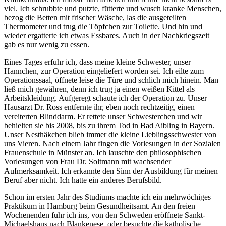
viel. Ich schrubbte und putzte, fütterte und wusch kranke Menschen,
bezog die Betten mit frischer Wäsche, las die ausgeteilten
Thermometer und trug die Töpfchen zur Toilette. Und hin und
wieder ergatterte ich etwas Essbares. Auch in der Nachkriegszeit
gab es nur wenig zu essen.
Eines Tages erfuhr ich, dass meine kleine Schwester, unser
Hannchen, zur Operation eingeliefert worden sei. Ich eilte zum
Operationssaal, öffnete leise die Türe und schlich mich hinein. Man
ließ mich gewähren, denn ich trug ja einen weißen Kittel als
Arbeitskleidung. Aufgeregt schaute ich der Operation zu. Unser
Hausarzt Dr. Ross entfernte ihr, eben noch rechtzeitig, einen
vereiterten Blinddarm. Er rettete unser Schwesterchen und wir
behielten sie bis 2008, bis zu ihrem Tod in Bad Aibling in Bayern.
Unser Nesthäkchen blieb immer die kleine Lieblingsschwester von
uns Vieren. Nach einem Jahr fingen die Vorlesungen in der Sozialen
Frauenschule in Münster an. Ich lauschte den philosophischen
Vorlesungen von Frau Dr. Soltmann mit wachsender
Aufmerksamkeit. Ich erkannte den Sinn der Ausbildung für meinen
Beruf aber nicht. Ich hatte ein anderes Berufsbild.
Schon im ersten Jahr des Studiums machte ich ein mehrwöchiges
Praktikum in Hamburg beim Gesundheitsamt. An den freien
Wochenenden fuhr ich ins, von den Schweden eröffnete Sankt-
Michaelshaus nach Blankenese, oder besuchte die katholische