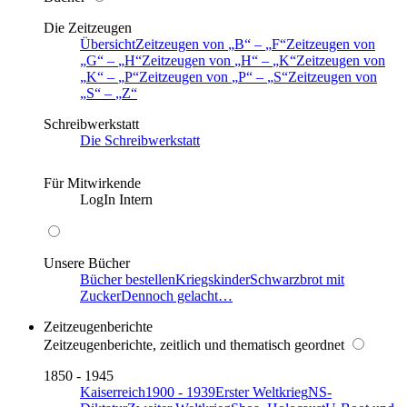
Die Zeitzeugen
Übersicht
Zeitzeugen von
B
–
F
Zeitzeugen von
G
–
H
Zeitzeugen von
H
–
K
Zeitzeugen von
K
–
P
Zeitzeugen von
P
–
S
Zeitzeugen von
S
–
Z
Schreibwerkstatt
Die Schreibwerkstatt
Für Mitwirkende
LogIn Intern
Unsere Bücher
Bücher bestellen
Kriegskinder
Schwarzbrot mit
Zucker
Dennoch gelacht…
Zeitzeugenberichte
Zeitzeugenberichte, zeitlich und thematisch geordnet
1850 - 1945
Kaiserreich
1900 - 1939
Erster Weltkrieg
NS-