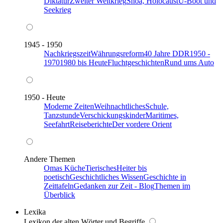
Diktatur
Zweiter Weltkrieg
Shoa, Holocaust
U-Boot und
Seekrieg
1945 - 1950
Nachkriegszeit
Währungsreform
40 Jahre DDR
1950 -
1970
1980 bis Heute
Fluchtgeschichten
Rund ums Auto
1950 - Heute
Moderne Zeiten
Weihnachtliches
Schule,
Tanzstunde
Verschickungskinder
Maritimes,
Seefahrt
Reiseberichte
Der vordere Orient
Andere Themen
Omas Küche
Tierisches
Heiter bis
poetisch
Geschichtliches Wissen
Geschichte in
Zeittafeln
Gedanken zur Zeit - Blog
Themen im
Überblick
Lexika
Lexikon der alten Wörter und Begriffe