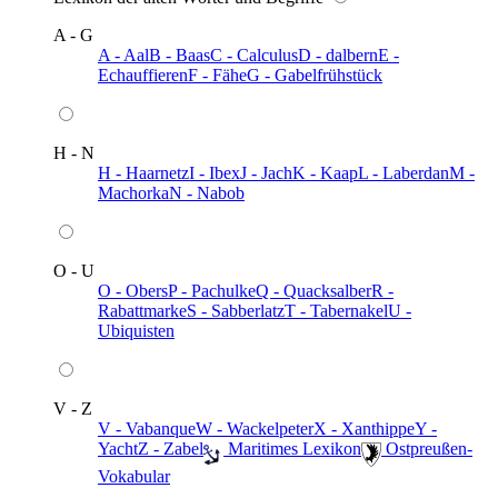
A - G
A - Aal
B - Baas
C - Calculus
D - dalbern
E -
Echauffieren
F - Fähe
G - Gabelfrühstück
H - N
H - Haarnetz
I - Ibex
J - Jach
K - Kaap
L - Laberdan
M -
Machorka
N - Nabob
O - U
O - Obers
P - Pachulke
Q - Quacksalber
R -
Rabattmarke
S - Sabberlatz
T - Tabernakel
U -
Ubiquisten
V - Z
V - Vabanque
W - Wackelpeter
X - Xanthippe
Y -
Yacht
Z - Zabel
️ Maritimes Lexikon
️ Ostpreußen-
Vokabular