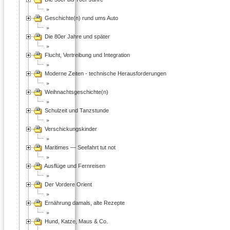
Geschichte(n) rund ums Auto
Die 80er Jahre und später
Flucht, Vertreibung und Integration
Moderne Zeiten - technische Herausforderungen
Weihnachtsgeschichte(n)
Schulzeit und Tanzstunde
Verschickungskinder
Maritimes — Seefahrt tut not
Ausflüge und Fernreisen
Der Vordere Orient
Ernährung damals, alte Rezepte
Hund, Katze, Maus & Co.