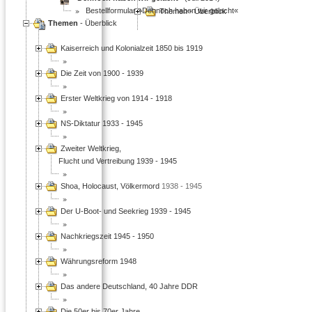
Bestellformular »Dennoch haben wir gelacht«
Themen - Überblick
Themen
- Überblick
Kaiserreich und Kolonialzeit 1850 bis 1919
Die Zeit von 1900 - 1939
Erster Weltkrieg von 1914 - 1918
NS-Diktatur 1933 - 1945
Zweiter Weltkrieg,
Flucht und Vertreibung 1939 - 1945
Shoa, Holocaust, Völkermord
1938 - 1945
Der U-Boot- und Seekrieg 1939 - 1945
Nachkriegszeit 1945 - 1950
Währungsreform 1948
Das andere Deutschland, 40 Jahre DDR
Die 50er bis 70er Jahre