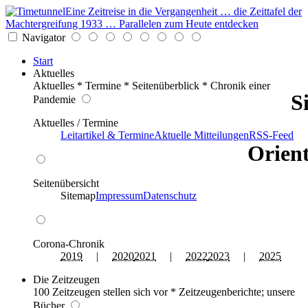
Eine Zeitreise in die Vergangenheit … die Zeittafel der
Machtergreifung 1933 … Parallelen zum Heute entdecken
Navigator
Start
Aktuelles
Aktuelles * Termine * Seitenüberblick * Chronik einer
S
Pandemie
Aktuelles / Termine
Leitartikel & Termine
Aktuelle Mitteilungen
RSS-Feed
Orient
Seitenübersicht
Sitemap
Impressum
Datenschutz
Corona-Chronik
2019
|
2020
2021
|
2022
2023
|
2025
Die Zeitzeugen
100 Zeitzeugen stellen sich vor * Zeitzeugenberichte; unsere
Bücher