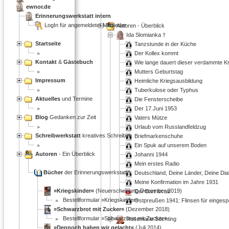
ewnor.de
Erinnerungswerkstatt intern
LogIn für angemeldetet Mitglieder
Autoren - Überblick
Ida Slomianka †
Startseite
Tanzstunde in der Küche
Der Kollex kommt
Kontakt
&
Gästebuch
Wie lange dauert dieser verdammte K
Mutters Geburtstag
Impressum
Heimliche Kriegsausbildung
Tuberkulose oder Typhus
Aktuelles
und Termine
Die Fensterscheibe
Der 17.Juni 1953
Blog
Gedanken zur Zeit
Vaters Mütze
Urlaub vom Russlandfeldzug
Schreibwerkstatt
kreatives Schreiben
Briefmarkenschuhe
Ein Spuk auf unserem Boden
Autoren
- Ein Überblick
Johanni 1944
Mein erstes Radio
Bücher
der Erinnerungswerkstatt:
Deutschland, Deine Länder, Deine Dia
Meine Konfirmation im Jahre 1931
»Kriegskinder«
(Neuerscheinung Dezember 2019)
Der Bart ist ab
Bestellformular »Kriegskinder«
Ostpreußen 1941: Flinsen für eingesp
»Schwarzbrot mit Zucker«
(Dezember 2018)
Bestellformular »Schwarzbrot mit Zucker«
Rosemarie Söchting
»Dennoch haben wir gelacht«
(Juli 2014)