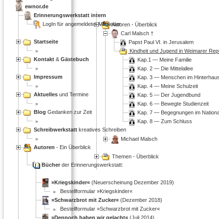
ewnor.de
Erinnerungswerkstatt intern
LogIn für angemeldetet Mitglieder
Autoren - Überblick
Carl Malsch †
Startseite
Papst Paul VI. in Jerusalem
Kindheit und Jugend in Weimarer Rep
Kontakt
&
Gästebuch
Kap.1 — Meine Familie
Kap. 2 — Die Mittelallee
Impressum
Kap. 3 — Menschen im Hinterhau
Kap. 4 — Meine Schulzeit
Aktuelles
und Termine
Kap. 5 — Der Jugendbund
Kap. 6 — Bewegte Studienzeit
Blog
Gedanken zur Zeit
Kap. 7 — Begegnungen im Nationa
Kap. 8 — Zum Schluss
Schreibwerkstatt
kreatives Schreiben
Michael Malsch
Autoren
- Ein Überblick
Themen - Überblick
Bücher
der Erinnerungswerkstatt:
»Kriegskinder«
(Neuerscheinung Dezember 2019)
Bestellformular »Kriegskinder«
»Schwarzbrot mit Zucker«
(Dezember 2018)
Bestellformular »Schwarzbrot mit Zucker«
»Dennoch haben wir gelacht«
(Juli 2014)