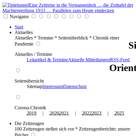
Eine Zeitreise in die Vergangenheit … die Zeittafel der
Machtergreifung 1933 … Parallelen zum Heute entdecken
Navigator
Start
Aktuelles
Aktuelles * Termine * Seitenüberblick * Chronik einer
S
Pandemie
Aktuelles / Termine
Leitartikel & Termine
Aktuelle Mitteilungen
RSS-Feed
Orient
Seitenübersicht
Sitemap
Impressum
Datenschutz
Corona-Chronik
2019
|
2020
2021
|
2022
2023
|
2025
Die Zeitzeugen
100 Zeitzeugen stellen sich vor * Zeitzeugenberichte; unsere
Bücher