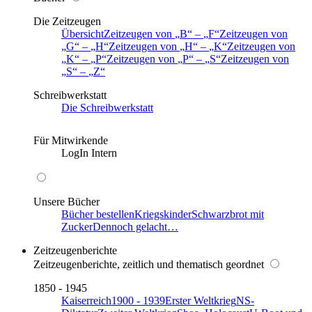
Die Zeitzeugen
Übersicht
Zeitzeugen von
B
–
F
Zeitzeugen von
G
–
H
Zeitzeugen von
H
–
K
Zeitzeugen von
K
–
P
Zeitzeugen von
P
–
S
Zeitzeugen von
S
–
Z
Schreibwerkstatt
Die Schreibwerkstatt
Für Mitwirkende
LogIn Intern
Unsere Bücher
Bücher bestellen
Kriegskinder
Schwarzbrot mit
Zucker
Dennoch gelacht…
Zeitzeugenberichte
Zeitzeugenberichte, zeitlich und thematisch geordnet
1850 - 1945
Kaiserreich
1900 - 1939
Erster Weltkrieg
NS-