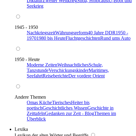
Diktatur
Zweiter Weltkrieg
Shoa, Holocaust
U-Boot und
Seekrieg
1945 - 1950
Nachkriegszeit
Währungsreform
40 Jahre DDR
1950 -
1970
1980 bis Heute
Fluchtgeschichten
Rund ums Auto
1950 - Heute
Moderne Zeiten
Weihnachtliches
Schule,
Tanzstunde
Verschickungskinder
Maritimes,
Seefahrt
Reiseberichte
Der vordere Orient
Andere Themen
Omas Küche
Tierisches
Heiter bis
poetisch
Geschichtliches Wissen
Geschichte in
Zeittafeln
Gedanken zur Zeit - Blog
Themen im
Überblick
Lexika
Lexikon der alten Wörter und Begriffe