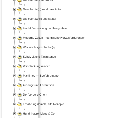
Geschichte(n) rund ums Auto
Die 80er Jahre und später
Flucht, Vertreibung und Integration
Moderne Zeiten - technische Herausforderungen
Weihnachtsgeschichte(n)
Schulzeit und Tanzstunde
Verschickungskinder
Maritimes — Seefahrt tut not
Ausflüge und Fernreisen
Der Vordere Orient
Ernährung damals, alte Rezepte
Hund, Katze, Maus & Co.