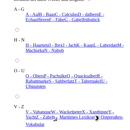
A - G
A - Aal
B - Baas
C - Calculus
D - dalbern
E -
Echauffieren
F - Fähe
G - Gabelfrühstück
H - N
H - Haarnetz
I - Ibex
J - Jach
K - Kaap
L - Laberdan
M -
Machorka
N - Nabob
O - U
O - Obers
P - Pachulke
Q - Quacksalber
R -
Rabattmarke
S - Sabberlatz
T - Tabernakel
U -
Ubiquisten
V - Z
V - Vabanque
W - Wackelpeter
X - Xanthippe
Y -
Yacht
Z - Zabel
️ Maritimes Lexikon
️ Ostpreußen-
Vokabular