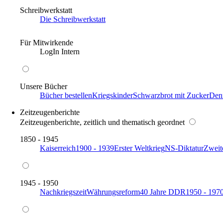
Schreibwerkstatt
Die Schreibwerkstatt
Für Mitwirkende
LogIn Intern
Unsere Bücher
Bücher bestellen
Kriegskinder
Schwarzbrot mit Zucker
Den
Zeitzeugenberichte
Zeitzeugenberichte, zeitlich und thematisch geordnet
1850 - 1945
Kaiserreich
1900 - 1939
Erster Weltkrieg
NS-Diktatur
Zweit
1945 - 1950
Nachkriegszeit
Währungsreform
40 Jahre DDR
1950 - 197