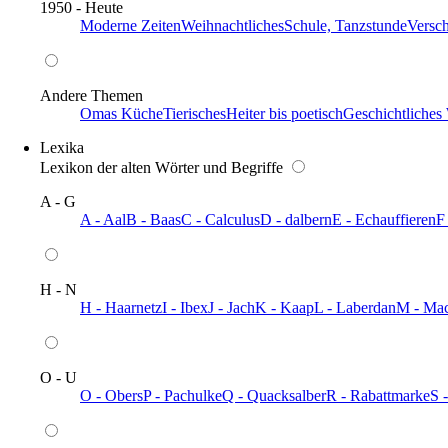
1950 - Heute
Moderne Zeiten
Weihnachtliches
Schule, Tanzstunde
Versc
Andere Themen
Omas Küche
Tierisches
Heiter bis poetisch
Geschichtliches
Lexika
Lexikon der alten Wörter und Begriffe
A - G
A - Aal
B - Baas
C - Calculus
D - dalbern
E - Echauffieren
F
H - N
H - Haarnetz
I - Ibex
J - Jach
K - Kaap
L - Laberdan
M - Ma
O - U
O - Obers
P - Pachulke
Q - Quacksalber
R - Rabattmarke
S 