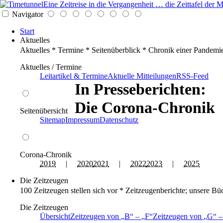
Eine Zeitreise in die Vergangenheit … die Zeittafel de
Navigator
Start
Aktuelles
Aktuelles * Termine * Seitenüberblick * Chronik einer Pandemi
Aktuelles / Termine
Leitartikel & Termine
Aktuelle Mitteilungen
RSS-Feed
In Presseberichten:
Die Corona-Chronik
Seitenübersicht
Sitemap
Impressum
Datenschutz
Corona-Chronik
2019
|
2020
2021
|
2022
2023
|
2025
Die Zeitzeugen
100 Zeitzeugen stellen sich vor * Zeitzeugenberichte; unsere Bü
Die Zeitzeugen
Übersicht
Zeitzeugen von
B
–
F
Zeitzeugen von
G