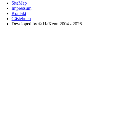
SiteMap
Impressum
Die anderen, das sind zum Beispiel das Robert-Koch-Institut, die Po
Kontakt
Anschläge vom 11.09.2001 etwas
oberfaul
gewesen sei.
Gästebuch
Anmerkung der Redaktion: Wir haben Herrn Dr. Bengen aus Trendelb
Developed by © HaKenn 2004 - 2026