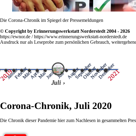
Die Corona-Chronik im Spiegel der Pressemeldungen
© Copyright by Erinnerungswerkstatt Norderstedt 2004 - 2026
https://ewnor.de / https://www.erinnerungswerkstatt-norderstedt.de
Ausdruck nur als Leseprobe zum persönlichen Gebrauch, weitergehende
September
November
Dezember
Oktober
Februar
August
Januar
2019
2021
März
April
Juni
Mai
Juli
Juli
Corona-Chronik, Juli 2020
Die Chronik dieser Pandemie hier zum Nachlesen in gesammelten Pre