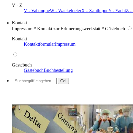
V - Z
V - Vabanque
W - Wackelpeter
X - Xanthippe
Y - Yacht
Z -
Kontakt
Impressum * Kontakt zur Erinnerungswerkstatt * Gästebuch
Kontakt
Kontaktformular
Impressum
Gästebuch
Gästebuch
Buchbestellung