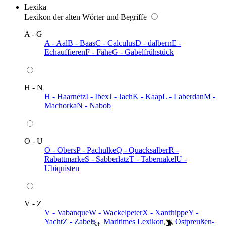
Lexika
Lexikon der alten Wörter und Begriffe
A - G
A - Aal
B - Baas
C - Calculus
D - dalbern
E -
Echauffieren
F - Fähe
G - Gabelfrühstück
H - N
H - Haarnetz
I - Ibex
J - Jach
K - Kaap
L - Laberdan
M -
Machorka
N - Nabob
O - U
O - Obers
P - Pachulke
Q - Quacksalber
R -
Rabattmarke
S - Sabberlatz
T - Tabernakel
U -
Ubiquisten
V - Z
V - Vabanque
W - Wackelpeter
X - Xanthippe
Y -
Yacht
Z - Zabel
️ Maritimes Lexikon
️ Ostpreußen-