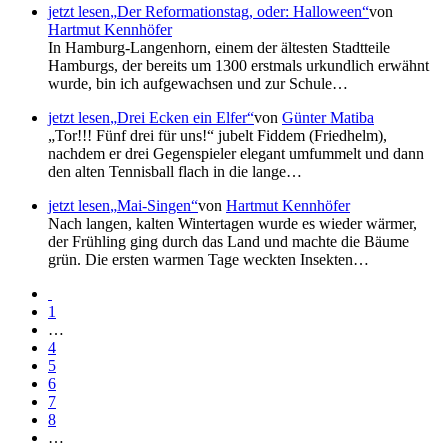
jetzt lesen
Der Reformationstag, oder: Halloween
von
Hartmut Kennhöfer
In Hamburg-Langenhorn, einem der ältesten Stadtteile
Hamburgs, der bereits um 1300 erstmals urkundlich erwähnt
wurde, bin ich aufgewachsen und zur Schule…
jetzt lesen
Drei Ecken ein Elfer
von
Günter Matiba
Tor!!! Fünf drei für uns!
jubelt Fiddem (Friedhelm),
nachdem er drei Gegenspieler elegant umfummelt und dann
den alten Tennisball flach in die lange…
jetzt lesen
Mai-Singen
von
Hartmut Kennhöfer
Nach langen, kalten Wintertagen wurde es wieder wärmer,
der Frühling ging durch das Land und machte die Bäume
grün. Die ersten warmen Tage weckten Insekten…
1
…
4
5
6
7
8
…