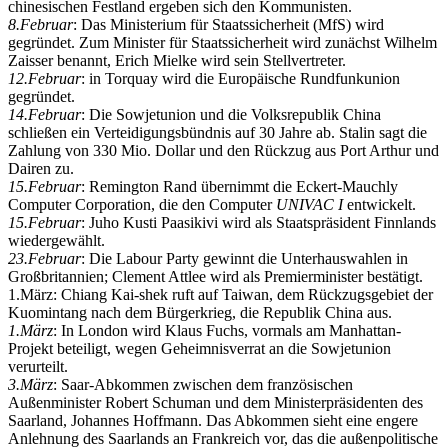
chinesischen Festland ergeben sich den Kommunisten.
8.Februar
: Das Ministerium für Staatssicherheit (MfS) wird
gegründet. Zum Minister für Staatssicherheit wird zunächst Wilhelm
Zaisser benannt, Erich Mielke wird sein Stellvertreter.
12.Februar
: in Torquay wird die Europäische Rundfunkunion
gegründet.
14.Februar
: Die Sowjetunion und die Volksrepublik China
schließen ein Verteidigungsbündnis auf 30 Jahre ab. Stalin sagt die
Zahlung von 330 Mio. Dollar und den Rückzug aus Port Arthur und
Dairen zu.
15.Februar
: Remington Rand übernimmt die Eckert-Mauchly
Computer Corporation, die den Computer
UNIVAC I
entwickelt.
15.Februar
: Juho Kusti Paasikivi wird als Staatspräsident Finnlands
wiedergewählt.
23.Februar
: Die Labour Party gewinnt die Unterhauswahlen in
Großbritannien; Clement Attlee wird als Premierminister bestätigt.
1.März: Chiang Kai-shek ruft auf Taiwan, dem Rückzugsgebiet der
Kuomintang nach dem Bürgerkrieg, die Republik China aus.
1.März
: In London wird Klaus Fuchs, vormals am Manhattan-
Projekt beteiligt, wegen Geheimnisverrat an die Sowjetunion
verurteilt.
3.März
: Saar-Abkommen zwischen dem französischen
Außenminister Robert Schuman und dem Ministerpräsidenten des
Saarland, Johannes Hoffmann. Das Abkommen sieht eine engere
Anlehnung des Saarlands an Frankreich vor, das die außenpolitische