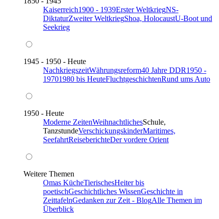
1850 - 1945
Kaiserreich
1900 - 1939
Erster Weltkrieg
NS-
Diktatur
Zweiter Weltkrieg
Shoa, Holocaust
U-Boot und
Seekrieg
1945 - 1950 - Heute
Nachkriegszeit
Währungsreform
40 Jahre DDR
1950 -
1970
1980 bis Heute
Fluchtgeschichten
Rund ums Auto
1950 - Heute
Moderne Zeiten
Weihnachtliches
Schule,
Tanzstunde
Verschickungskinder
Maritimes,
Seefahrt
Reiseberichte
Der vordere Orient
Weitere Themen
Omas Küche
Tierisches
Heiter bis
poetisch
Geschichtliches Wissen
Geschichte in
Zeittafeln
Gedanken zur Zeit - Blog
Alle Themen im
Überblick