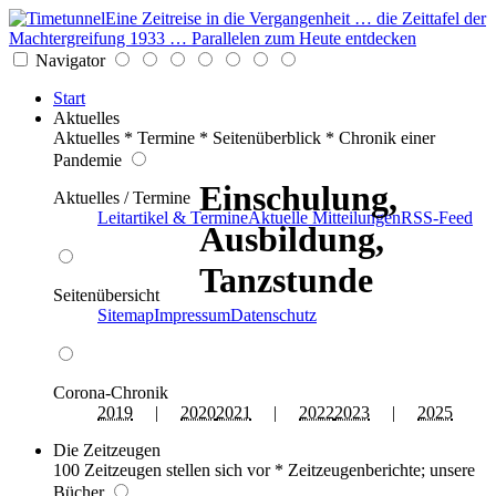
Eine Zeitreise in die Vergangenheit … die Zeittafel der
Machtergreifung 1933 … Parallelen zum Heute entdecken
Navigator
Start
Aktuelles
Aktuelles * Termine * Seitenüberblick * Chronik einer
Pandemie
Einschulung,
Aktuelles / Termine
Leitartikel & Termine
Aktuelle Mitteilungen
RSS-Feed
Ausbildung,
Tanzstunde
Seitenübersicht
Sitemap
Impressum
Datenschutz
Corona-Chronik
2019
|
2020
2021
|
2022
2023
|
2025
Die Zeitzeugen
100 Zeitzeugen stellen sich vor * Zeitzeugenberichte; unsere
Bücher