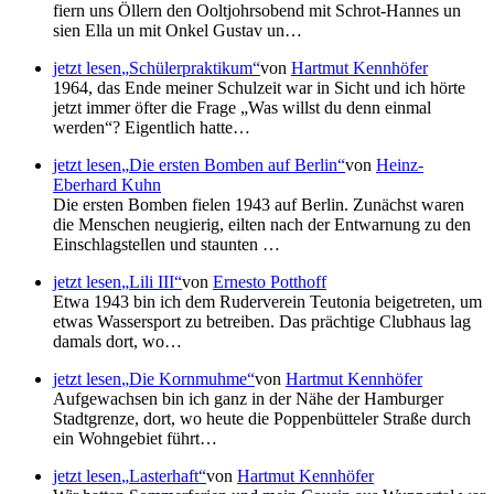
fiern uns Öllern den Ooltjohrsobend mit Schrot-Hannes un
sien Ella un mit Onkel Gustav un…
jetzt lesen
Schülerpraktikum
von
Hartmut Kennhöfer
1964, das Ende meiner Schulzeit war in Sicht und ich hörte
jetzt immer öfter die Frage
Was willst du denn einmal
werden
? Eigentlich hatte…
jetzt lesen
Die ersten Bomben auf Berlin
von
Heinz-
Eberhard Kuhn
Die ersten Bomben fielen 1943 auf Berlin. Zunächst waren
die Menschen neugierig, eilten nach der Entwarnung zu den
Einschlagstellen und staunten …
jetzt lesen
Lili III
von
Ernesto Potthoff
Etwa 1943 bin ich dem Ruderverein Teutonia beigetreten, um
etwas Wassersport zu betreiben. Das prächtige Clubhaus lag
damals dort, wo…
jetzt lesen
Die Kornmuhme
von
Hartmut Kennhöfer
Aufgewachsen bin ich ganz in der Nähe der Hamburger
Stadtgrenze, dort, wo heute die Poppenbütteler Straße durch
ein Wohngebiet führt…
jetzt lesen
Lasterhaft
von
Hartmut Kennhöfer