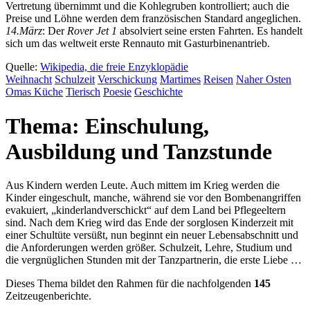
Vertretung übernimmt und die Kohlegruben kontrolliert; auch die
Preise und Löhne werden dem französischen Standard angeglichen.
14.März
: Der
Rover Jet 1
absolviert seine ersten Fahrten. Es handelt
sich um das weltweit erste Rennauto mit Gasturbinenantrieb.
Quelle:
Wikipedia, die freie Enzyklopädie
Weihnacht
Schulzeit
Verschickung
Martimes
Reisen
Naher Osten
Omas Küche
Tierisch
Poesie
Geschichte
Thema: Einschulung,
Ausbildung und Tanzstunde
Aus Kindern werden Leute. Auch mittem im Krieg werden die
Kinder eingeschult, manche, während sie vor den Bombenangriffen
evakuiert,
kinderlandverschickt
auf dem Land bei Pflegeeltern
sind. Nach dem Krieg wird das Ende der sorglosen Kinderzeit mit
einer Schultüte versüßt, nun beginnt ein neuer Lebensabschnitt und
die Anforderungen werden größer. Schulzeit, Lehre, Studium und
die vergnüglichen Stunden mit der Tanzpartnerin, die erste Liebe …
Dieses Thema bildet den Rahmen für die nachfolgenden
145
Zeitzeugenberichte.