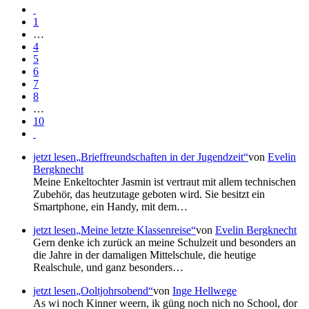
1
…
4
5
6
7
8
…
10
jetzt lesen
Brieffreundschaften in der Jugendzeit
von
Evelin
Bergknecht
Meine Enkeltochter Jasmin ist vertraut mit allem technischen
Zubehör, das heutzutage geboten wird. Sie besitzt ein
Smartphone, ein Handy, mit dem…
jetzt lesen
Meine letzte Klassenreise
von
Evelin Bergknecht
Gern denke ich zurück an meine Schulzeit und besonders an
die Jahre in der damaligen Mittelschule, die heutige
Realschule, und ganz besonders…
jetzt lesen
Ooltjohrsobend
von
Inge Hellwege
As wi noch Kinner weern, ik güng noch nich no School, dor