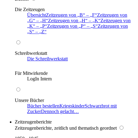
Die Zeitzeugen
Übersicht
Zeitzeugen von
B
–
F
Zeitzeugen von
G
–
H
Zeitzeugen von
H
–
K
Zeitzeugen von
K
–
P
Zeitzeugen von
P
–
S
Zeitzeugen von
S
–
Z
Schreibwerkstatt
Die Schreibwerkstatt
Für Mitwirkende
LogIn Intern
Unsere Bücher
Bücher bestellen
Kriegskinder
Schwarzbrot mit
Zucker
Dennoch gelacht…
Zeitzeugenberichte
Zeitzeugenberichte, zeitlich und thematisch geordnet