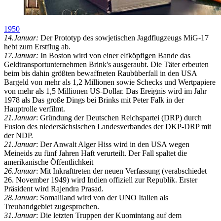
1950
14.Januar:
Der Prototyp des sowjetischen Jagdflugzeugs MiG-17
hebt zum Erstflug ab.
17.Januar:
In Boston wird von einer elfköpfigen Bande das
Geldtransportunternehmen Brink's ausgeraubt. Die Täter erbeuten
beim bis dahin größten bewaffneten Raubüberfall in den USA
Bargeld von mehr als 1,2 Millionen sowie Schecks und Wertpapiere
von mehr als 1,5 Millionen US-Dollar. Das Ereignis wird im Jahr
1978 als Das große Dings bei Brinks mit Peter Falk in der
Hauptrolle verfilmt.
21.Januar
: Gründung der Deutschen Reichspartei (DRP) durch
Fusion des niedersächsischen Landesverbandes der DKP-DRP mit
der NDP.
21.Januar
: Der Anwalt Alger Hiss wird in den USA wegen
Meineids zu fünf Jahren Haft verurteilt. Der Fall spaltet die
amerikanische Öffentlichkeit
26.Januar
: Mit Inkrafttreten der neuen Verfassung (verabschiedet
26. November 1949) wird Indien offiziell zur Republik. Erster
Präsident wird Rajendra Prasad.
28.Januar
: Somaliland wird von der UNO Italien als
Treuhandgebiet zugesprochen.
31.Januar
: Die letzten Truppen der Kuomintang auf dem