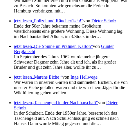
Wir hatten Sommerferien und mein Cousin aus Wuppertal war
zu Besuch. So konnten wir gemeinsam die Ferien in
Hamburg verbringen, mit…
jetzt lesen
Polizei und Räucherfisch!
von
Dieter Scholz
Ende der 50er Jahre bekamen meine Großeltern
väterlicherseits eine größere Wohnung. Diese Wohnung lag
im Nachbarstadtteil Altona, im 3.Stock in der…
jetzt lesen
Die Spinne im Pralinen-Karton
von
Gunter
Bergknecht
Im September des Jahres 1962 wurde meine jüngere
Schwester Dagmar zehn Jahre alt und ich, als ihr großer
Bruder und gut zehn Jahre älter, wollte ihr zu…
jetzt lesen
Marens Eiche
von
Inge Hellwege
Wir waren in unserem Garten und sammelten Eicheln, die von
unserer Eiche gefallen waren und die wir einem Jäger für die
Wildfütterung geben wollten…
jetzt lesen
Taschengeld in der Nachbarschaft
von
Dieter
Scholz
In der Schulzeit, Ende der 1950er Jahre, besserte ich das
Taschengeld auf. Nach Schulschluss ging es schnell nach
Hause. Dann wurde Mittag gegessen und die…