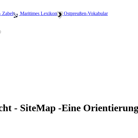
- Zabel
️ Maritimes Lexikon
️ Ostpreußen-Vokabular
cht - SiteMap -Eine Orientierung