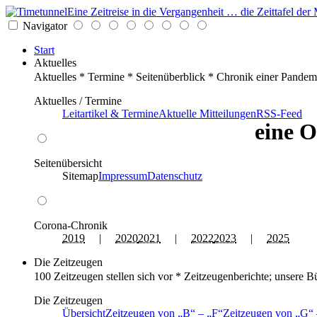
Eine Zeitreise in die Vergangenheit … die Zeittafel d
Navigator
Start
Aktuelles
Aktuelles * Termine * Seitenüberblick * Chronik einer Pandem
Aktuelles / Termine
Leitartikel & Termine
Aktuelle Mitteilungen
RSS-Feed
eine O
Seitenübersicht
Sitemap
Impressum
Datenschutz
Corona-Chronik
2019
|
2020
2021
|
2022
2023
|
2025
Die Zeitzeugen
100 Zeitzeugen stellen sich vor * Zeitzeugenberichte; unsere B
Die Zeitzeugen
Übersicht
Zeitzeugen von
B
–
F
Zeitzeugen von
G