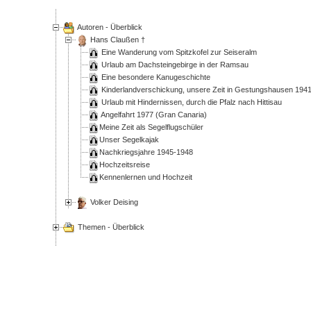
Autoren - Überblick
Hans Claußen †
Eine Wanderung vom Spitzkofel zur Seiseralm
Urlaub am Dachsteingebirge in der Ramsau
Eine besondere Kanugeschichte
Kinderlandverschickung, unsere Zeit in Gestungshausen 194
Urlaub mit Hindernissen, durch die Pfalz nach Hittisau
Angelfahrt 1977 (Gran Canaria)
Meine Zeit als Segelflugschüler
Unser Segelkajak
Nachkriegsjahre 1945-1948
Hochzeitsreise
Kennenlernen und Hochzeit
Volker Deising
Themen - Überblick