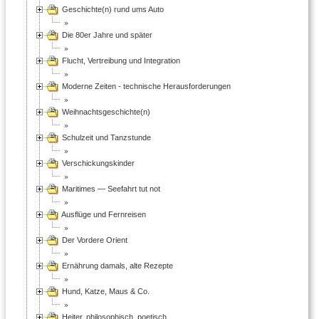
Geschichte(n) rund ums Auto
Die 80er Jahre und später
Flucht, Vertreibung und Integration
Moderne Zeiten - technische Herausforderungen
Weihnachtsgeschichte(n)
Schulzeit und Tanzstunde
Verschickungskinder
Maritimes — Seefahrt tut not
Ausflüge und Fernreisen
Der Vordere Orient
Ernährung damals, alte Rezepte
Hund, Katze, Maus & Co.
Heiter, philosophisch, poetisch