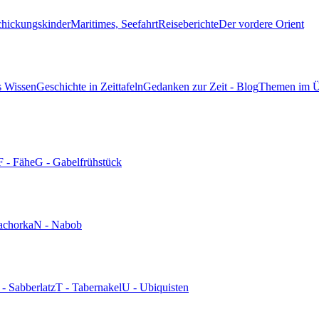
chickungskinder
Maritimes, Seefahrt
Reiseberichte
Der vordere Orient
s Wissen
Geschichte in Zeittafeln
Gedanken zur Zeit - Blog
Themen im Ü
F - Fähe
G - Gabelfrühstück
achorka
N - Nabob
 - Sabberlatz
T - Tabernakel
U - Ubiquisten