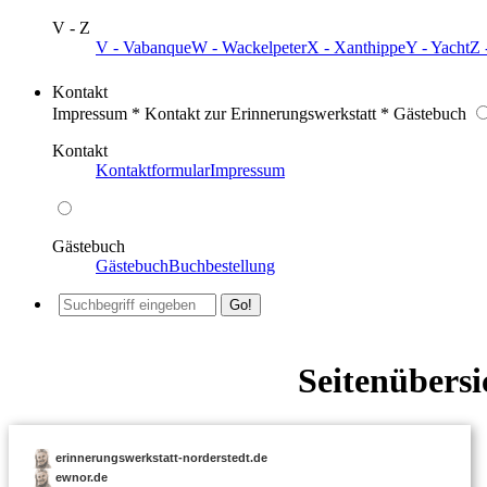
V - Z
V - Vabanque
W - Wackelpeter
X - Xanthippe
Y - Yacht
Z 
Kontakt
Impressum * Kontakt zur Erinnerungswerkstatt * Gästebuch
Kontakt
Kontaktformular
Impressum
Gästebuch
Gästebuch
Buchbestellung
Seitenübersi
erinnerungswerkstatt-norderstedt.de
ewnor.de