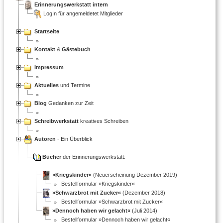
Erinnerungswerkstatt intern
LogIn für angemeldetet Mitglieder
Startseite
Kontakt
&
Gästebuch
Impressum
Aktuelles
und Termine
Blog
Gedanken zur Zeit
Schreibwerkstatt
kreatives Schreiben
Autoren
- Ein Überblick
Bücher
der Erinnerungswerkstatt:
»Kriegskinder«
(Neuerscheinung Dezember 2019)
Bestellformular »Kriegskinder«
»Schwarzbrot mit Zucker«
(Dezember 2018)
Bestellformular »Schwarzbrot mit Zucker«
»Dennoch haben wir gelacht«
(Juli 2014)
Bestellformular »Dennoch haben wir gelacht«