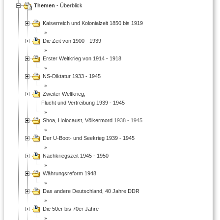
Themen
- Überblick
Kaiserreich und Kolonialzeit 1850 bis 1919
Die Zeit von 1900 - 1939
Erster Weltkrieg von 1914 - 1918
NS-Diktatur 1933 - 1945
Zweiter Weltkrieg,
Flucht und Vertreibung 1939 - 1945
Shoa, Holocaust, Völkermord
1938 - 1945
Der U-Boot- und Seekrieg 1939 - 1945
Nachkriegszeit 1945 - 1950
Währungsreform 1948
Das andere Deutschland, 40 Jahre DDR
Die 50er bis 70er Jahre