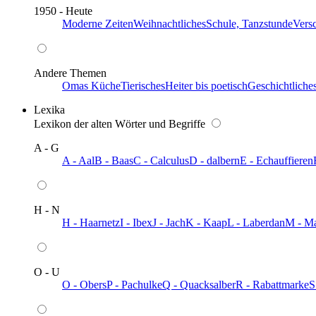
1950 - Heute
Moderne Zeiten
Weihnachtliches
Schule, Tanzstunde
Vers
Andere Themen
Omas Küche
Tierisches
Heiter bis poetisch
Geschichtliche
Lexika
Lexikon der alten Wörter und Begriffe
A - G
A - Aal
B - Baas
C - Calculus
D - dalbern
E - Echauffieren
H - N
H - Haarnetz
I - Ibex
J - Jach
K - Kaap
L - Laberdan
M - M
O - U
O - Obers
P - Pachulke
Q - Quacksalber
R - Rabattmarke
S