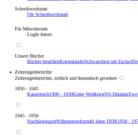
Schreibwerkstatt
Die Schreibwerkstatt
Für Mitwirkende
LogIn Intern
Unsere Bücher
Bücher bestellen
Kriegskinder
Schwarzbrot mit Zucker
De
Zeitzeugenberichte
Zeitzeugenberichte, zeitlich und thematisch geordnet
1850 - 1945
Kaiserreich
1900 - 1939
Erster Weltkrieg
NS-Diktatur
Zwei
1945 - 1950
Nachkriegszeit
Währungsreform
40 Jahre DDR
1950 - 19