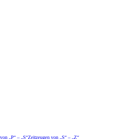
 von
P
–
S
Zeitzeugen von
S
–
Z