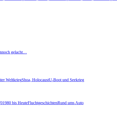
nnoch gelacht…
ter Weltkrieg
Shoa, Holocaust
U-Boot und Seekrieg
70
1980 bis Heute
Fluchtgeschichten
Rund ums Auto