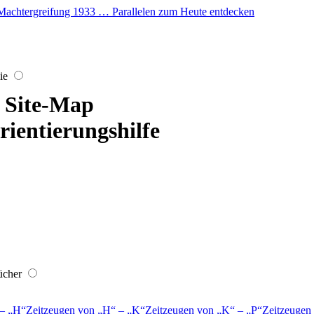
er Machtergreifung 1933 … Parallelen zum Heute entdecken
ie
Site-Map
rientierungshilfe
ücher
–
H
Zeitzeugen von
H
–
K
Zeitzeugen von
K
–
P
Zeitzeugen