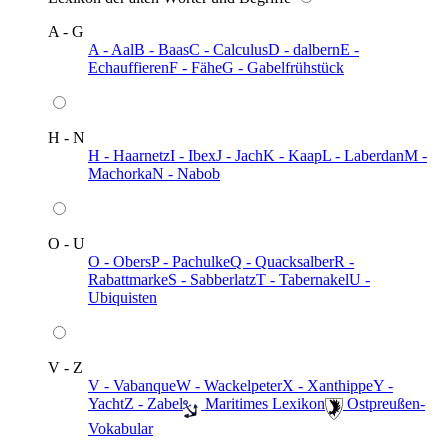
A - G
A - Aal
B - Baas
C - Calculus
D - dalbern
E -
Echauffieren
F - Fähe
G - Gabelfrühstück
H - N
H - Haarnetz
I - Ibex
J - Jach
K - Kaap
L - Laberdan
M -
Machorka
N - Nabob
O - U
O - Obers
P - Pachulke
Q - Quacksalber
R -
Rabattmarke
S - Sabberlatz
T - Tabernakel
U -
Ubiquisten
V - Z
V - Vabanque
W - Wackelpeter
X - Xanthippe
Y -
Yacht
Z - Zabel
️ Maritimes Lexikon
️ Ostpreußen-
Vokabular