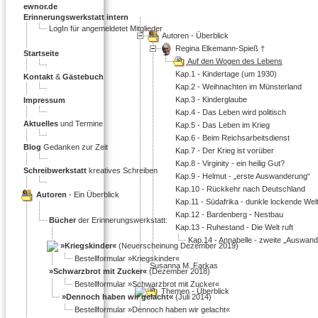
ewnor.de
Erinnerungswerkstatt intern
LogIn für angemeldetet Mitglieder
Autoren - Überblick
Regina Elkemann-Spieß †
Startseite
Auf den Wogen des Lebens
Kap.1 - Kindertage (um 1930)
Kontakt
&
Gästebuch
Kap.2 - Weihnachten im Münsterland
Kap.3 - Kinderglaube
Impressum
Kap.4 - Das Leben wird politisch
Aktuelles
und Termine
Kap.5 - Das Leben im Krieg
Kap.6 - Beim Reichsarbeitsdienst
Blog
Gedanken zur Zeit
Kap.7 - Der Krieg ist vorüber
Kap.8 - Virginity - ein heilig Gut?
Schreibwerkstatt
kreatives Schreiben
Kap.9 - Helmut -
erste Auswanderung
Kap.10 - Rückkehr nach Deutschland
Autoren
- Ein Überblick
Kap.11 - Südafrika - dunkle lockende Wel
Kap.12 - Bardenberg - Nestbau
Bücher
der Erinnerungswerkstatt:
Kap.13 - Ruhestand - Die Welt ruft
Kap.14 - Annabelle - zweite
Auswand
»Kriegskinder«
(Neuerscheinung Dezember 2019)
Bestellformular »Kriegskinder«
Susanna M. Farkas
»Schwarzbrot mit Zucker«
(Dezember 2018)
Bestellformular »Schwarzbrot mit Zucker«
Themen - Überblick
»Dennoch haben wir gelacht«
(Juli 2014)
Bestellformular »Dennoch haben wir gelacht«