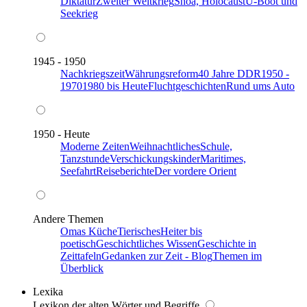
Diktatur
Zweiter Weltkrieg
Shoa, Holocaust
U-Boot und
Seekrieg
1945 - 1950
Nachkriegszeit
Währungsreform
40 Jahre DDR
1950 -
1970
1980 bis Heute
Fluchtgeschichten
Rund ums Auto
1950 - Heute
Moderne Zeiten
Weihnachtliches
Schule,
Tanzstunde
Verschickungskinder
Maritimes,
Seefahrt
Reiseberichte
Der vordere Orient
Andere Themen
Omas Küche
Tierisches
Heiter bis
poetisch
Geschichtliches Wissen
Geschichte in
Zeittafeln
Gedanken zur Zeit - Blog
Themen im
Überblick
Lexika
Lexikon der alten Wörter und Begriffe