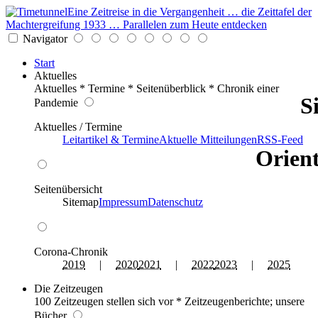
Eine Zeitreise in die Vergangenheit … die Zeittafel der
Machtergreifung 1933 … Parallelen zum Heute entdecken
Navigator
Start
Aktuelles
Aktuelles * Termine * Seitenüberblick * Chronik einer
S
Pandemie
Aktuelles / Termine
Leitartikel & Termine
Aktuelle Mitteilungen
RSS-Feed
Orient
Seitenübersicht
Sitemap
Impressum
Datenschutz
Corona-Chronik
2019
|
2020
2021
|
2022
2023
|
2025
Die Zeitzeugen
100 Zeitzeugen stellen sich vor * Zeitzeugenberichte; unsere
Bücher