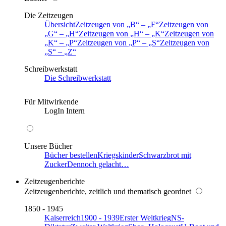
Die Zeitzeugen
Übersicht
Zeitzeugen von
B
–
F
Zeitzeugen von
G
–
H
Zeitzeugen von
H
–
K
Zeitzeugen von
K
–
P
Zeitzeugen von
P
–
S
Zeitzeugen von
S
–
Z
Schreibwerkstatt
Die Schreibwerkstatt
Für Mitwirkende
LogIn Intern
Unsere Bücher
Bücher bestellen
Kriegskinder
Schwarzbrot mit
Zucker
Dennoch gelacht…
Zeitzeugenberichte
Zeitzeugenberichte, zeitlich und thematisch geordnet
1850 - 1945
Kaiserreich
1900 - 1939
Erster Weltkrieg
NS-