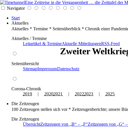
Eine Zeitreise in die Vergangenheit … die Zeittafel de
Navigator
Start
Aktuelles
Aktuelles * Termine * Seitenüberblick * Chronik einer Pandemi
Aktuelles / Termine
Leitartikel & Termine
Aktuelle Mitteilungen
RSS-Feed
Zweiter Weltkrieg
Seitenübersicht
Sitemap
Impressum
Datenschutz
Corona-Chronik
2019
|
2020
2021
|
2022
2023
|
2025
Die Zeitzeugen
100 Zeitzeugen stellen sich vor * Zeitzeugenberichte; unsere Bü
Die Zeitzeugen
Übersicht
Zeitzeugen von
B
–
F
Zeitzeugen von
G