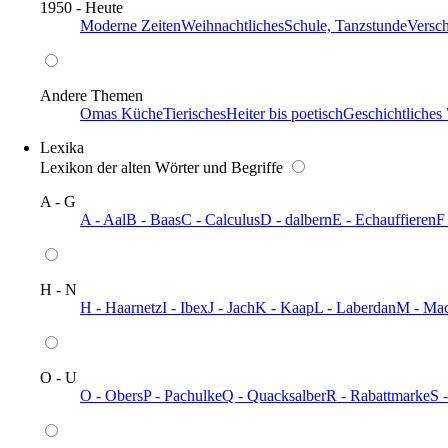
1950 - Heute
Moderne Zeiten
Weihnachtliches
Schule, Tanzstunde
Versc
Andere Themen
Omas Küche
Tierisches
Heiter bis poetisch
Geschichtliches
Lexika
Lexikon der alten Wörter und Begriffe
A - G
A - Aal
B - Baas
C - Calculus
D - dalbern
E - Echauffieren
F
H - N
H - Haarnetz
I - Ibex
J - Jach
K - Kaap
L - Laberdan
M - Ma
O - U
O - Obers
P - Pachulke
Q - Quacksalber
R - Rabattmarke
S 