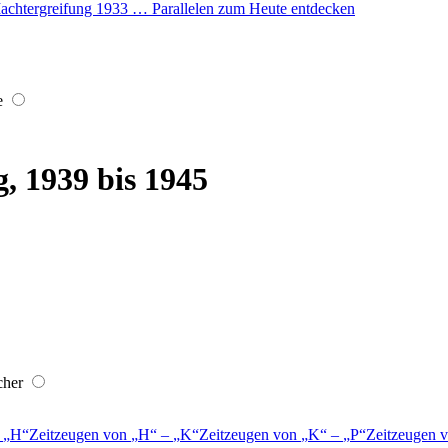
r Machtergreifung 1933 … Parallelen zum Heute entdecken
e
, 1939 bis 1945
cher
–
H
Zeitzeugen von
H
–
K
Zeitzeugen von
K
–
P
Zeitzeugen 