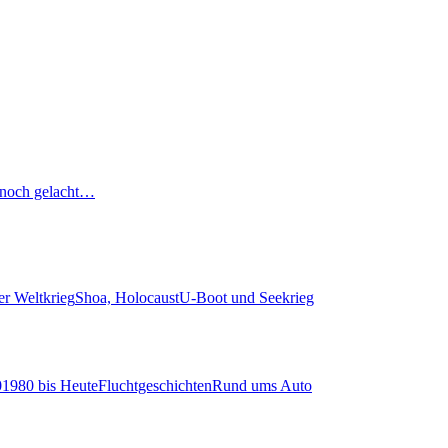
noch gelacht…
er Weltkrieg
Shoa, Holocaust
U-Boot und Seekrieg
0
1980 bis Heute
Fluchtgeschichten
Rund ums Auto