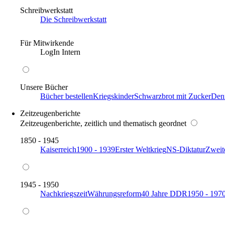
Schreibwerkstatt
Die Schreibwerkstatt
Für Mitwirkende
LogIn Intern
Unsere Bücher
Bücher bestellen
Kriegskinder
Schwarzbrot mit Zucker
Den
Zeitzeugenberichte
Zeitzeugenberichte, zeitlich und thematisch geordnet
1850 - 1945
Kaiserreich
1900 - 1939
Erster Weltkrieg
NS-Diktatur
Zweit
1945 - 1950
Nachkriegszeit
Währungsreform
40 Jahre DDR
1950 - 197