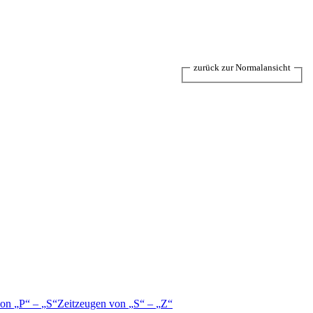
zurück zur Normalansicht
von
P
–
S
Zeitzeugen von
S
–
Z