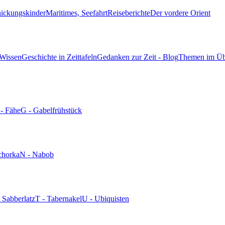
hickungskinder
Maritimes, Seefahrt
Reiseberichte
Der vordere Orient
 Wissen
Geschichte in Zeittafeln
Gedanken zur Zeit - Blog
Themen im Üb
 - Fähe
G - Gabelfrühstück
chorka
N - Nabob
- Sabberlatz
T - Tabernakel
U - Ubiquisten