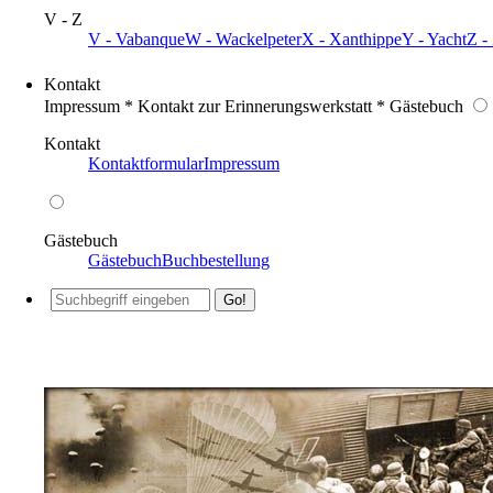
V - Z
V - Vabanque
W - Wackelpeter
X - Xanthippe
Y - Yacht
Z -
Kontakt
Impressum * Kontakt zur Erinnerungswerkstatt * Gästebuch
Kontakt
Kontaktformular
Impressum
Gästebuch
Gästebuch
Buchbestellung