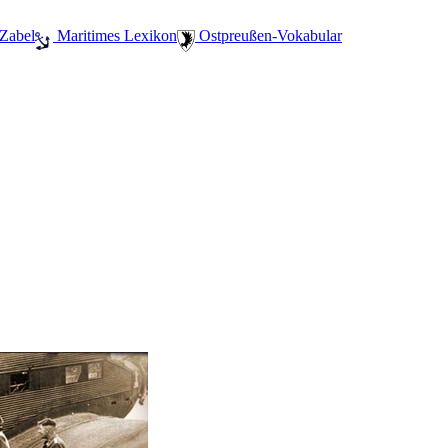
 Zabel
️ Maritimes Lexikon
️ Ostpreußen-Vokabular