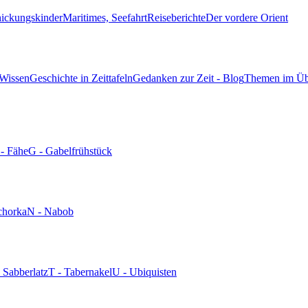
hickungskinder
Maritimes, Seefahrt
Reiseberichte
Der vordere Orient
 Wissen
Geschichte in Zeittafeln
Gedanken zur Zeit - Blog
Themen im Üb
 - Fähe
G - Gabelfrühstück
chorka
N - Nabob
- Sabberlatz
T - Tabernakel
U - Ubiquisten