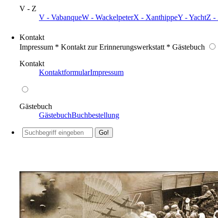
V - Z
V - Vabanque
W - Wackelpeter
X - Xanthippe
Y - Yacht
Z -
Kontakt
Impressum * Kontakt zur Erinnerungswerkstatt * Gästebuch
Kontakt
Kontaktformular
Impressum
Gästebuch
Gästebuch
Buchbestellung