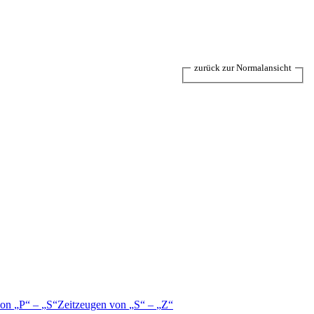
zurück zur Normalansicht
von
P
–
S
Zeitzeugen von
S
–
Z