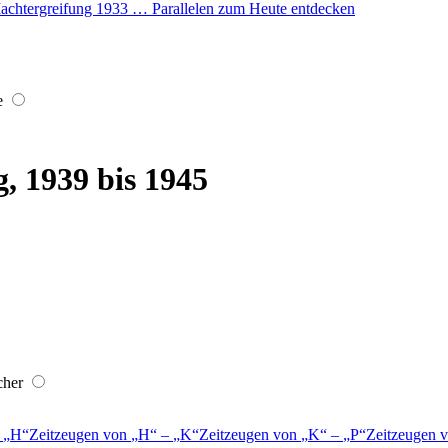
r Machtergreifung 1933 … Parallelen zum Heute entdecken
e
, 1939 bis 1945
cher
–
H
Zeitzeugen von
H
–
K
Zeitzeugen von
K
–
P
Zeitzeugen 