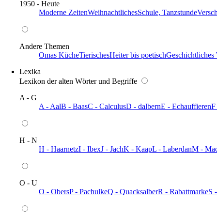
1950 - Heute
Moderne Zeiten
Weihnachtliches
Schule, Tanzstunde
Versc
Andere Themen
Omas Küche
Tierisches
Heiter bis poetisch
Geschichtliches
Lexika
Lexikon der alten Wörter und Begriffe
A - G
A - Aal
B - Baas
C - Calculus
D - dalbern
E - Echauffieren
F
H - N
H - Haarnetz
I - Ibex
J - Jach
K - Kaap
L - Laberdan
M - Ma
O - U
O - Obers
P - Pachulke
Q - Quacksalber
R - Rabattmarke
S 