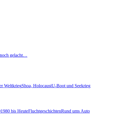
noch gelacht…
er Weltkrieg
Shoa, Holocaust
U-Boot und Seekrieg
0
1980 bis Heute
Fluchtgeschichten
Rund ums Auto