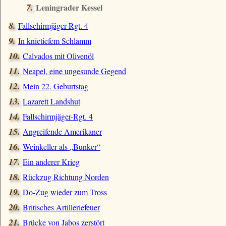
Leningrader Kessel
Fallschirmjäger-Rgt. 4
In knietiefem Schlamm
Calvados mit Olivenöl
Neapel, eine ungesunde Gegend
Mein 22. Geburtstag
Lazarett Landshut
Fallschirmjäger-Rgt. 4
Angreifende Amerikaner
Weinkeller als
Bunker
Ein anderer Krieg
Rückzug Richtung Norden
Do-Zug wieder zum Tross
Britisches Artilleriefeuer
Brücke von Jabos zerstört