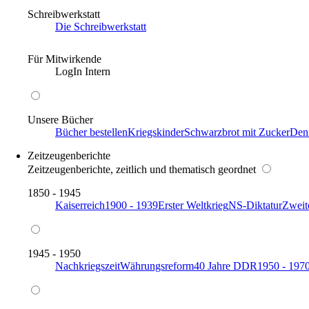
Schreibwerkstatt
Die Schreibwerkstatt
Für Mitwirkende
LogIn Intern
Unsere Bücher
Bücher bestellen
Kriegskinder
Schwarzbrot mit Zucker
Den
Zeitzeugenberichte
Zeitzeugenberichte, zeitlich und thematisch geordnet
1850 - 1945
Kaiserreich
1900 - 1939
Erster Weltkrieg
NS-Diktatur
Zweit
1945 - 1950
Nachkriegszeit
Währungsreform
40 Jahre DDR
1950 - 197