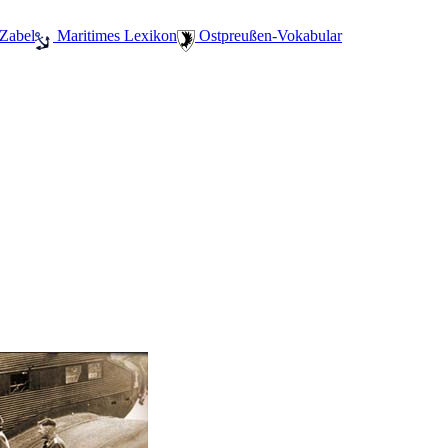
 Zabel
️ Maritimes Lexikon
️ Ostpreußen-Vokabular