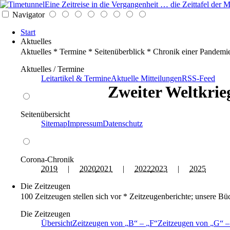
Eine Zeitreise in die Vergangenheit … die Zeittafel de
Navigator
Start
Aktuelles
Aktuelles * Termine * Seitenüberblick * Chronik einer Pandemi
Aktuelles / Termine
Leitartikel & Termine
Aktuelle Mitteilungen
RSS-Feed
Zweiter Weltkrieg
Seitenübersicht
Sitemap
Impressum
Datenschutz
Corona-Chronik
2019
|
2020
2021
|
2022
2023
|
2025
Die Zeitzeugen
100 Zeitzeugen stellen sich vor * Zeitzeugenberichte; unsere Bü
Die Zeitzeugen
Übersicht
Zeitzeugen von
B
–
F
Zeitzeugen von
G