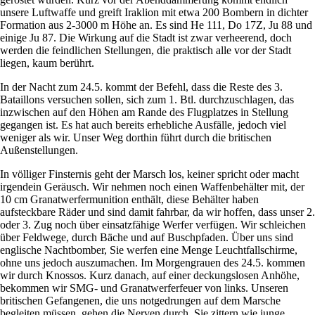
unsere Luftwaffe und greift Iraklion mit etwa 200 Bombern in dichter
Formation aus 2-3000 m Höhe an. Es sind He 111, Do 17Z, Ju 88 und
einige Ju 87. Die Wirkung auf die Stadt ist zwar verheerend, doch
werden die feindlichen Stellungen, die praktisch alle vor der Stadt
liegen, kaum berührt.
In der Nacht zum 24.5. kommt der Befehl, dass die Reste des 3.
Bataillons versuchen sollen, sich zum 1. Btl. durchzuschlagen, das
inzwischen auf den Höhen am Rande des Flugplatzes in Stellung
gegangen ist. Es hat auch bereits erhebliche Ausfälle, jedoch viel
weniger als wir. Unser Weg dorthin führt durch die britischen
Außenstellungen.
In völliger Finsternis geht der Marsch los, keiner spricht oder macht
irgendein Geräusch. Wir nehmen noch einen Waffenbehälter mit, der
10 cm Granatwerfermunition enthält, diese Behälter haben
aufsteckbare Räder und sind damit fahrbar, da wir hoffen, dass unser 2.
oder 3. Zug noch über einsatzfähige Werfer verfügen. Wir schleichen
über Feldwege, durch Bäche und auf Buschpfaden. Über uns sind
englische Nachtbomber, Sie werfen eine Menge Leuchtfallschirme,
ohne uns jedoch auszumachen. Im Morgengrauen des 24.5. kommen
wir durch Knossos. Kurz danach, auf einer deckungslosen Anhöhe,
bekommen wir SMG- und Granatwerferfeuer von links. Unseren
britischen Gefangenen, die uns notgedrungen auf dem Marsche
begleiten müssen, gehen die Nerven durch, Sie zittern wie junge