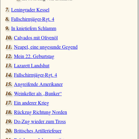
Leningrader Kessel
Fallschirmjäger-Rgt. 4
In knietiefem Schlamm
Calvados mit Olivenöl
Neapel, eine ungesunde Gegend
Mein 22. Geburtstag
Lazarett Landshut
Fallschirmjäger-Rgt. 4
Angreifende Amerikaner
Weinkeller als
Bunker
Ein anderer Krieg
Rückzug Richtung Norden
Do-Zug wieder zum Tross
Britisches Artilleriefeuer