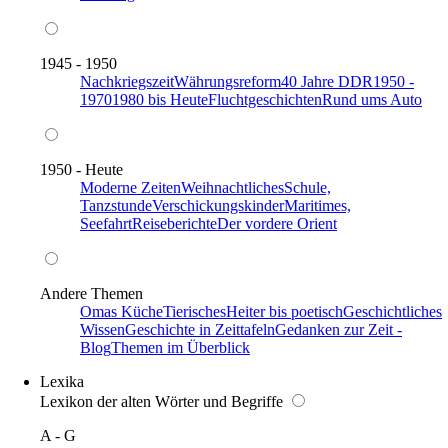
1945 - 1950
Nachkriegszeit
Währungsreform
40 Jahre DDR
1950 -
1970
1980 bis Heute
Fluchtgeschichten
Rund ums Auto
1950 - Heute
Moderne Zeiten
Weihnachtliches
Schule,
Tanzstunde
Verschickungskinder
Maritimes,
Seefahrt
Reiseberichte
Der vordere Orient
Andere Themen
Omas Küche
Tierisches
Heiter bis poetisch
Geschichtliches
Wissen
Geschichte in Zeittafeln
Gedanken zur Zeit -
Blog
Themen im Überblick
Lexika
Lexikon der alten Wörter und Begriffe
A - G