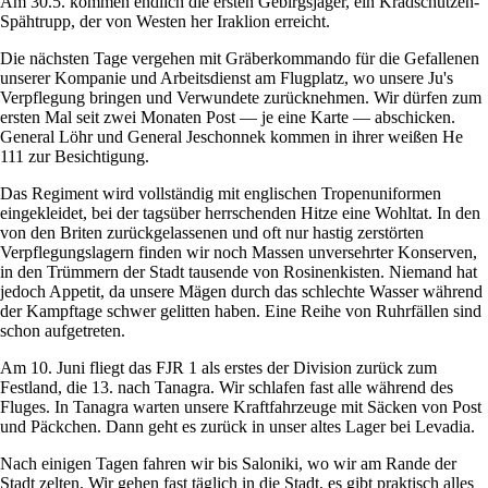
Am 30.5. kommen endlich die ersten Gebirgsjäger, ein Kradschützen-
Spähtrupp, der von Westen her Iraklion erreicht.
Die nächsten Tage vergehen mit Gräberkommando für die Gefallenen
unserer Kompanie und Arbeitsdienst am Flugplatz, wo unsere Ju's
Verpflegung bringen und Verwundete zurücknehmen. Wir dürfen zum
ersten Mal seit zwei Monaten Post — je eine Karte — abschicken.
General Löhr und General Jeschonnek kommen in ihrer weißen He
111 zur Besichtigung.
Das Regiment wird vollständig mit englischen Tropenuniformen
eingekleidet, bei der tagsüber herrschenden Hitze eine Wohltat. In den
von den Briten zurückgelassenen und oft nur hastig zerstörten
Verpflegungslagern finden wir noch Massen unversehrter Konserven,
in den Trümmern der Stadt tausende von Rosinenkisten. Niemand hat
jedoch Appetit, da unsere Mägen durch das schlechte Wasser während
der Kampftage schwer gelitten haben. Eine Reihe von Ruhrfällen sind
schon aufgetreten.
Am 10. Juni fliegt das FJR 1 als erstes der Division zurück zum
Festland, die 13. nach Tanagra. Wir schlafen fast alle während des
Fluges. In Tanagra warten unsere Kraftfahrzeuge mit Säcken von Post
und Päckchen. Dann geht es zurück in unser altes Lager bei Levadia.
Nach einigen Tagen fahren wir bis Saloniki, wo wir am Rande der
Stadt zelten. Wir gehen fast täglich in die Stadt, es gibt praktisch alles