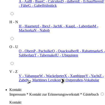
A - Aal
B - Baas
C - Calculus
D - dalbern
E - Echauffieren
F
- Fähe
G - Gabelfrühstück
H - N
H - Haarnetz
I - Ibex
J - Jach
K - Kaap
L - Laberdan
M -
Machorka
N - Nabob
O - U
O - Obers
P - Pachulke
Q - Quacksalber
R - Rabattmarke
S -
Sabberlatz
T - Tabernakel
U - Ubiquisten
V - Z
V - Vabanque
W - Wackelpeter
X - Xanthippe
Y - Yacht
Z -
Zabel
️ Maritimes Lexikon
️ Ostpreußen-Vokabular
Kontakt
Impressum * Kontakt zur Erinnerungswerkstatt * Gästebuch
Kontakt