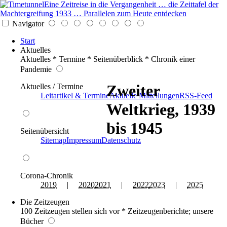
Eine Zeitreise in die Vergangenheit … die Zeittafel der
Machtergreifung 1933 … Parallelen zum Heute entdecken
Navigator
Start
Aktuelles
Aktuelles * Termine * Seitenüberblick * Chronik einer
Pandemie
Zweiter
Aktuelles / Termine
Leitartikel & Termine
Aktuelle Mitteilungen
RSS-Feed
Weltkrieg, 1939
bis 1945
Seitenübersicht
Sitemap
Impressum
Datenschutz
Corona-Chronik
2019
|
2020
2021
|
2022
2023
|
2025
Die Zeitzeugen
100 Zeitzeugen stellen sich vor * Zeitzeugenberichte; unsere
Bücher