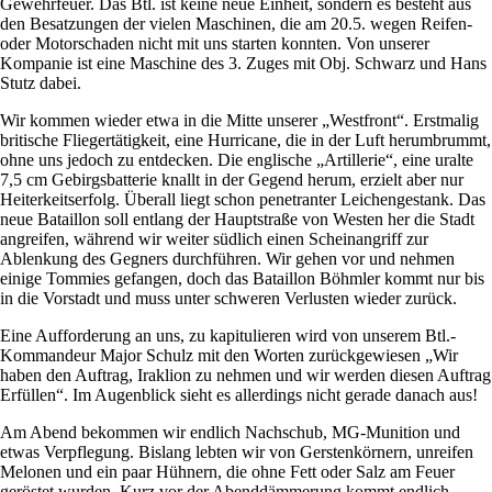
Gewehrfeuer. Das Btl. ist keine neue Einheit, sondern es besteht aus
den Besatzungen der vielen Maschinen, die am 20.5. wegen Reifen-
oder Motorschaden nicht mit uns starten konnten. Von unserer
Kompanie ist eine Maschine des 3. Zuges mit Obj. Schwarz und Hans
Stutz dabei.
Wir kommen wieder etwa in die Mitte unserer
Westfront
. Erstmalig
britische Fliegertätigkeit, eine Hurricane, die in der Luft herumbrummt,
ohne uns jedoch zu entdecken. Die englische
Artillerie
, eine uralte
7,5 cm Gebirgsbatterie knallt in der Gegend herum, erzielt aber nur
Heiterkeitserfolg. Überall liegt schon penetranter Leichengestank. Das
neue Bataillon soll entlang der Hauptstraße von Westen her die Stadt
angreifen, während wir weiter südlich einen Scheinangriff zur
Ablenkung des Gegners durchführen. Wir gehen vor und nehmen
einige Tommies gefangen, doch das Bataillon Böhmler kommt nur bis
in die Vorstadt und muss unter schweren Verlusten wieder zurück.
Eine Aufforderung an uns, zu kapitulieren wird von unserem Btl.-
Kommandeur Major Schulz mit den Worten zurückgewiesen
Wir
haben den Auftrag, Iraklion zu nehmen und wir werden diesen Auftrag
Erfüllen
. Im Augenblick sieht es allerdings nicht gerade danach aus!
Am Abend bekommen wir endlich Nachschub, MG-Munition und
etwas Verpflegung. Bislang lebten wir von Gerstenkörnern, unreifen
Melonen und ein paar Hühnern, die ohne Fett oder Salz am Feuer
geröstet wurden. Kurz vor der Abenddämmerung kommt endlich