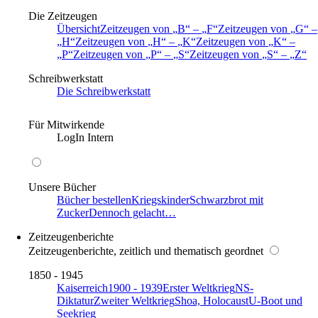
Die Zeitzeugen
Übersicht
Zeitzeugen von
B
–
F
Zeitzeugen von
G
–
H
Zeitzeugen von
H
–
K
Zeitzeugen von
K
–
P
Zeitzeugen von
P
–
S
Zeitzeugen von
S
–
Z
Schreibwerkstatt
Die Schreibwerkstatt
Für Mitwirkende
LogIn Intern
Unsere Bücher
Bücher bestellen
Kriegskinder
Schwarzbrot mit
Zucker
Dennoch gelacht…
Zeitzeugenberichte
Zeitzeugenberichte, zeitlich und thematisch geordnet
1850 - 1945
Kaiserreich
1900 - 1939
Erster Weltkrieg
NS-
Diktatur
Zweiter Weltkrieg
Shoa, Holocaust
U-Boot und
Seekrieg