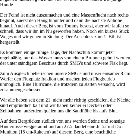
Hunde.
Der Feind ist nicht auszumachen und eine Massenflucht nach rechts
beginnt, zuerst den Hang hinunter und dann die nächste Anhöhe
hinauf. Auch dieser Berg ist vom Tommy besetzt, aber wir laufen so
schnell, dass wir ihn im Nu geworfen haben. Noch ein kurzes Stück
Weges und wir gehen in Stellung. Der Anschluss zum 1. Btl. ist
hergestellt.
Es kommen einige ruhige Tage, der Nachschub kommt jetzt
regelmäßig, nur das Wasser muss von einem Brunnen geholt werden,
der unter ständigem Beschuss durch SMG's und schwere Flak liegt.
Zum Ausgleich beherrschen unsere SMG's und unser einsamer 8-cm-
Werfer den Flugplatz Iraklion und machen jeden Flugbetrieb
unmöglich. Eine Hurricane, die trotzdem zu starten versucht, wird
zusammengeschossen.
Wir alle haben seit dem 21. nicht mehr richtig geschlafen, die Nächte
sind empfindlich kalt und wir haben keinerlei Decken oder
Zeltbahnen, außerdem quälen uns die Sandflöhe bis aufs Blut.
Auf dem Bergrücken südlich von uns werden Steine und sonstige
Hindernisse weggeräumt und am 27.5. landet eine Ju 52 mit Do-
Munition (15 cm-Raketen) auf diesem Berg, eine beachtliche