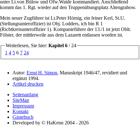
unter Lt.von Bülow und Ofw.Waide kommandiert. Anschließend
kommt das 1. Rgt. wieder auf den Truppenübungsplatz Altengrabow.
Mein neuer Zugführer ist Lt.Peter Hörnig, ein feiner Kerl, St.U.
(Stellungsunteroffizier) ist Obj. Lodders, ich bin R 1
(Richtkreisunteroffizier 1). Kompanieführer der 13./1 ist jetzt Oblt.
Fölster, der mittlerweile aus dem Lazarett entlassen worden ist.
Weiterlesen, Sie hier:
Kapitel 6
/ 24
1
4
5
6
7
24
Autor:
Ernst H. Simon
, Manuskript 1946/47, revidiert und
ergänzt 1994.
Artikel drucken
Seitenanfang
SiteMap
Impressum
Kontakt
Gästebuch
Developed by © HaKenn 2004 - 2026