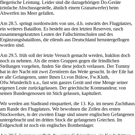
fliegerische Leistung. Leider sind die dazugehörigen Do-Geräte
(einfache Abschussgestelle, ähnlich einem Granatwerfer) beim
Abwerfen ins Meer gefallen.
Am 28.5. springt nordostwärts von uns, d.h. ostwärts des Flugplatzes,
ein weiteres Bataillon. Es besteht aus den letzten Reserven, rasch
zusammengekratzten Leuten der Fallschirmschulen und des
Ergänzungsbataillons, die eilends aus Deutschland heruntergeflogen
worden sind.
Am 29.5. früh soll der letzte Versuch gemacht werden, Iraklion doch
noch zu nehmen. Als die ersten Gruppen gegen die feindlichen
Stellungen vorgehen, finden Sie diese jedoch verlassen. Der Tommy
hat in der Nacht mit zwei Zerstörern das Weite gesucht. In der Eile hat
er alle Gefangenen, unter Ihnen Lt.von Bülow, Fw.Kluth,
Ofw.Wunderlich u.a., fast sein ganzes Gerät und eine Menge seiner
eigenen Leute zurückgelassen. Der griechische Kommandeur, von
seinen Bundesgenossen im Stich gelassen, kapituliert.
Wir werden am Stadtrand einquartiert, die 13. Kp. im neuen Zuchthaus
am Rande des Flugplatzes. Wir bewohnen die Zellen des ersten
Stockwerkes, in der zweiten Etage sind unsere englischen Gefangenen
untergebracht und im dritten Stock die gefangenen Griechen. Im
Erdgeschoß ist noch ein englisches Bombenlager.