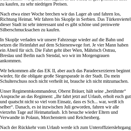
zu kaufen, zu sehr niedrigen Preisen.
Nach etwa einer Woche brechen wir das Lager ab und fahren los,
Richtung Heimat. Wir fahren bis Skoplje in Serbien. Das Türkenviertel
dieser Stadt ist sehr interessant und es gibt schöne und preiswerte
Silberschmucksachen zu kaufen.
In Skoplje verladen wir unsere Fahrzeuge wieder auf die Bahn und
setzen die Heimfahrt auf dem Schienenwege fort. Je vier Mann haben
ein Abteil für sich. Die Fahrt geht über Wien, Mährisch Ostrau,
Breslau und Berlin nach Stendal, wo wir im Morgengrauen
ankommen.
Wir bekommen alle das EK II, aber auch das Paradeexerzieren beginnt
wieder, für die obligate große Siegesparade in der Stadt. Da mein
Schulterschuss noch nicht verheilt ist, brauche ich nicht mitzumachen.
Unser Regimentskommandeur, Oberst Bräuer, hält seine
berühmte
Ansprache an das Regiment:
Ihr fahrt jetzt auf Urlaub, erholt euch gut
und quatscht nicht so viel vom Einsatz, dass es Sch... war, weiß ich
selber
. Danach, es ist inzwischen Juli geworden, fahren wir alle
vierzehn Tage auf Heimaturlaub. Ich besuche wieder Eltern und
Verwandte in Polaun, Morchenstern und Reichenberg.
Nach der Rückkehr vom Urlaub werde ich zum Unteroffizierslehrgang