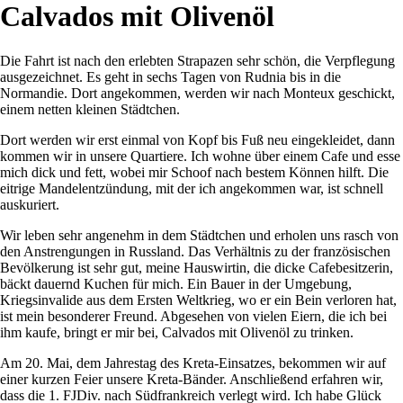
Calvados mit Olivenöl
Die Fahrt ist nach den erlebten Strapazen sehr schön, die Verpflegung
ausgezeichnet. Es geht in sechs Tagen von Rudnia bis in die
Normandie. Dort angekommen, werden wir nach Monteux geschickt,
einem netten kleinen Städtchen.
Dort werden wir erst einmal von Kopf bis Fuß neu eingekleidet, dann
kommen wir in unsere Quartiere. Ich wohne über einem Cafe und esse
mich dick und fett, wobei mir Schoof nach bestem Können hilft. Die
eitrige Mandelentzündung, mit der ich angekommen war, ist schnell
auskuriert.
Wir leben sehr angenehm in dem Städtchen und erholen uns rasch von
den Anstrengungen in Russland. Das Verhältnis zu der französischen
Bevölkerung ist sehr gut, meine Hauswirtin, die dicke Cafebesitzerin,
bäckt dauernd Kuchen für mich. Ein Bauer in der Umgebung,
Kriegsinvalide aus dem Ersten Weltkrieg, wo er ein Bein verloren hat,
ist mein besonderer Freund. Abgesehen von vielen Eiern, die ich bei
ihm kaufe, bringt er mir bei, Calvados mit Olivenöl zu trinken.
Am 20. Mai, dem Jahrestag des Kreta-Einsatzes, bekommen wir auf
einer kurzen Feier unsere Kreta-Bänder. Anschließend erfahren wir,
dass die 1. FJDiv. nach Südfrankreich verlegt wird. Ich habe Glück