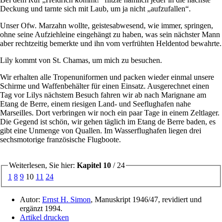
Deckung und tarnte sich mit Laub, um ja nicht
aufzufallen
.
Unser Ofw. Marzahn wollte, geistesabwesend, wie immer, springen,
ohne seine Aufziehleine eingehängt zu haben, was sein nächster Mann
aber rechtzeitig bemerkte und ihn vom verfrühten Heldentod bewahrte.
Lily kommt von St. Chamas, um mich zu besuchen.
Wir erhalten alle Tropenuniformen und packen wieder einmal unsere
Schirme und Waffenbehälter für einen Einsatz. Ausgerechnet einen
Tag vor Lilys nächstem Besuch fahren wir ab nach Marignane am
Etang de Berre, einem riesigen Land- und Seeflughafen nahe
Marseilles. Dort verbringen wir noch ein paar Tage in einem Zeltlager.
Die Gegend ist schön, wir gehen täglich im Etang de Berre baden, es
gibt eine Unmenge von Quallen. Im Wasserflughafen liegen drei
sechsmotorige französische Flugboote.
Weiterlesen, Sie hier:
Kapitel 10
/ 24
1
8
9
10
11
24
Autor:
Ernst H. Simon
, Manuskript 1946/47, revidiert und
ergänzt 1994.
Artikel drucken