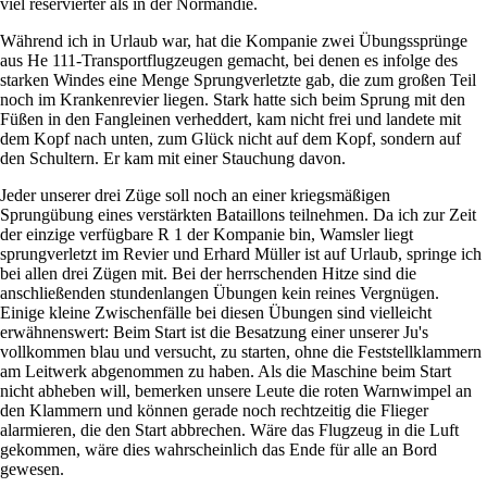
viel reservierter als in der Normandie.
Während ich in Urlaub war, hat die Kompanie zwei Übungssprünge
aus He 111-Transportflugzeugen gemacht, bei denen es infolge des
starken Windes eine Menge Sprungverletzte gab, die zum großen Teil
noch im Krankenrevier liegen. Stark hatte sich beim Sprung mit den
Füßen in den Fangleinen verheddert, kam nicht frei und landete mit
dem Kopf nach unten, zum Glück nicht auf dem Kopf, sondern auf
den Schultern. Er kam mit einer Stauchung davon.
Jeder unserer drei Züge soll noch an einer kriegsmäßigen
Sprungübung eines verstärkten Bataillons teilnehmen. Da ich zur Zeit
der einzige verfügbare R 1 der Kompanie bin, Wamsler liegt
sprungverletzt im Revier und Erhard Müller ist auf Urlaub, springe ich
bei allen drei Zügen mit. Bei der herrschenden Hitze sind die
anschließenden stundenlangen Übungen kein reines Vergnügen.
Einige kleine Zwischenfälle bei diesen Übungen sind vielleicht
erwähnenswert: Beim Start ist die Besatzung einer unserer Ju's
vollkommen blau und versucht, zu starten, ohne die Feststellklammern
am Leitwerk abgenommen zu haben. Als die Maschine beim Start
nicht abheben will, bemerken unsere Leute die roten Warnwimpel an
den Klammern und können gerade noch rechtzeitig die Flieger
alarmieren, die den Start abbrechen. Wäre das Flugzeug in die Luft
gekommen, wäre dies wahrscheinlich das Ende für alle an Bord
gewesen.