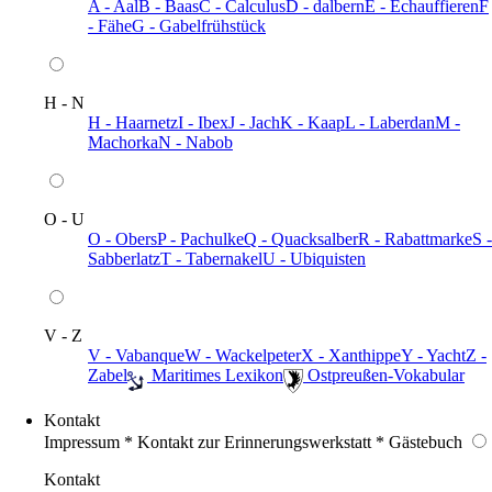
A - Aal
B - Baas
C - Calculus
D - dalbern
E - Echauffieren
F
- Fähe
G - Gabelfrühstück
H - N
H - Haarnetz
I - Ibex
J - Jach
K - Kaap
L - Laberdan
M -
Machorka
N - Nabob
O - U
O - Obers
P - Pachulke
Q - Quacksalber
R - Rabattmarke
S -
Sabberlatz
T - Tabernakel
U - Ubiquisten
V - Z
V - Vabanque
W - Wackelpeter
X - Xanthippe
Y - Yacht
Z -
Zabel
️ Maritimes Lexikon
️ Ostpreußen-Vokabular
Kontakt
Impressum * Kontakt zur Erinnerungswerkstatt * Gästebuch
Kontakt