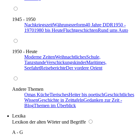
1945 - 1950
Nachkriegszeit
Währungsreform
40 Jahre DDR
1950 -
1970
1980 bis Heute
Fluchtgeschichten
Rund ums Auto
1950 - Heute
Moderne Zeiten
Weihnachtliches
Schule,
Tanzstunde
Verschickungskinder
Maritimes,
Seefahrt
Reiseberichte
Der vordere Orient
Andere Themen
Omas Küche
Tierisches
Heiter bis poetisch
Geschichtliches
Wissen
Geschichte in Zeittafeln
Gedanken zur Zeit -
Blog
Themen im Überblick
Lexika
Lexikon der alten Wörter und Begriffe
A - G