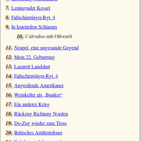
Leningrader Kessel
Fallschirmjäger-Rgt. 4
In knietiefem Schlamm
Calvados mit Olivenöl
Neapel, eine ungesunde Gegend
Mein 22. Geburtstag
Lazarett Landshut
Fallschirmjäger-Rgt. 4
Angreifende Amerikaner
Weinkeller als
Bunker
Ein anderer Krieg
Rückzug Richtung Norden
Do-Zug wieder zum Tross
Britisches Artilleriefeuer