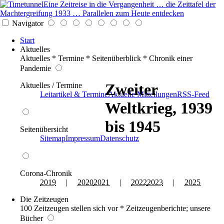
Eine Zeitreise in die Vergangenheit … die Zeittafel der
Machtergreifung 1933 … Parallelen zum Heute entdecken
Navigator
Start
Aktuelles
Aktuelles * Termine * Seitenüberblick * Chronik einer
Pandemie
Zweiter
Aktuelles / Termine
Leitartikel & Termine
Aktuelle Mitteilungen
RSS-Feed
Weltkrieg, 1939
bis 1945
Seitenübersicht
Sitemap
Impressum
Datenschutz
Corona-Chronik
2019
|
2020
2021
|
2022
2023
|
2025
Die Zeitzeugen
100 Zeitzeugen stellen sich vor * Zeitzeugenberichte; unsere
Bücher