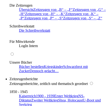
Die Zeitzeugen
Übersicht
Zeitzeugen von
B
–
F
Zeitzeugen von
G
–
H
Zeitzeugen von
H
–
K
Zeitzeugen von
K
–
P
Zeitzeugen von
P
–
S
Zeitzeugen von
S
–
Z
Schreibwerkstatt
Die Schreibwerkstatt
Für Mitwirkende
LogIn Intern
Unsere Bücher
Bücher bestellen
Kriegskinder
Schwarzbrot mit
Zucker
Dennoch gelacht…
Zeitzeugenberichte
Zeitzeugenberichte, zeitlich und thematisch geordnet
1850 - 1945
Kaiserreich
1900 - 1939
Erster Weltkrieg
NS-
Diktatur
Zweiter Weltkrieg
Shoa, Holocaust
U-Boot und
Seekrieg