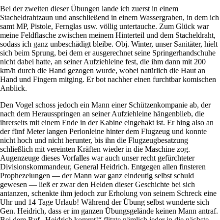
Bei der zweiten dieser Übungen lande ich zuerst in einem
Stacheldrahtzaun und anschließend in einem Wassergraben, in dem ich
samt MP, Pistole, Fernglas usw. völlig untertauche. Zum Glück war
meine Feldflasche zwischen meinem Hinterteil und dem Stacheldraht,
sodass ich ganz unbeschädigt bleibe. Obj. Winter, unser Sanitäter, hielt
sich beim Sprung, bei dem er ausgerechnet seine Springerhandschuhe
nicht dabei hatte, an seiner Aufziehleine fest, die ihm dann mit 200
km/h durch die Hand gezogen wurde, wobei natürlich die Haut an
Hand und Fingern mitging. Er bot nachher einen furchtbar komischen
Anblick.
Den Vogel schoss jedoch ein Mann einer Schützenkompanie ab, der
nach dem Herausspringen an seiner Aufziehleine hängenblieb, die
ihrerseits mit einem Ende in der Kabine eingehakt ist. Er hing also an
der fünf Meter langen Perlonleine hinter dem Flugzeug und konnte
nicht hoch und nicht herunter, bis ihn die Flugzeugbesatzung
schließlich mit vereinten Kräften wieder in die Maschine zog.
Augenzeuge dieses Vorfalles war auch unser recht gefürchteter
Divisionskommandeur, General Heidrich. Entgegen allen finsteren
Prophezeiungen — der Mann war ganz eindeutig selbst schuld
gewesen — ließ er zwar den Helden dieser Geschichte bei sich
antanzen, schenkte ihm jedoch zur Erholung von seinem Schreck eine
Uhr und 14 Tage Urlaub! Während der Übung selbst wunderte sich
Gen. Heidrich, dass er im ganzen Übungsgelände keinen Mann antraf.
Bei dem Ruf
Heidrich kommt!
flitzte nämlich jeder in die nächste