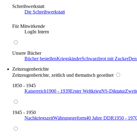
Schreibwerkstatt
Die Schreibwerkstatt
Für Mitwirkende
LogIn Intern
Unsere Bücher
Bücher bestellen
Kriegskinder
Schwarzbrot mit Zucker
Den
Zeitzeugenberichte
Zeitzeugenberichte, zeitlich und thematisch geordnet
1850 - 1945
Kaiserreich
1900 - 1939
Erster Weltkrieg
NS-Diktatur
Zweit
1945 - 1950
Nachkriegszeit
Währungsreform
40 Jahre DDR
1950 - 197