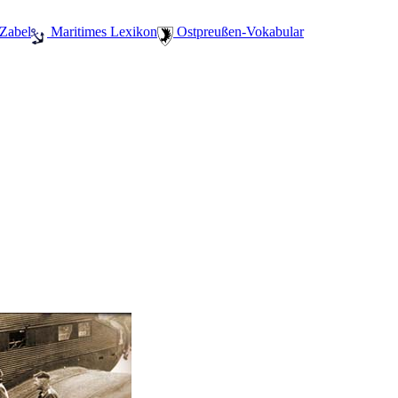
 Zabel
️ Maritimes Lexikon
️ Ostpreußen-Vokabular