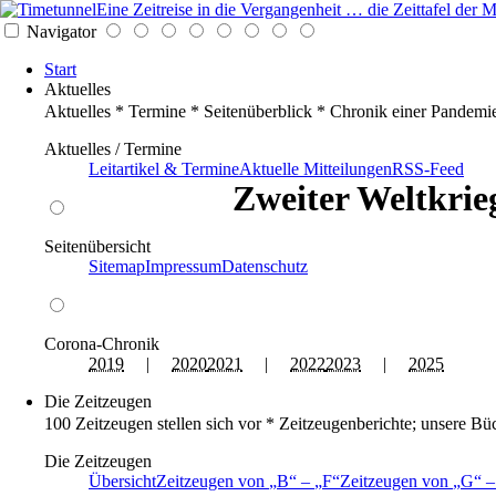
Eine Zeitreise in die Vergangenheit … die Zeittafel de
Navigator
Start
Aktuelles
Aktuelles * Termine * Seitenüberblick * Chronik einer Pandemi
Aktuelles / Termine
Leitartikel & Termine
Aktuelle Mitteilungen
RSS-Feed
Zweiter Weltkrieg
Seitenübersicht
Sitemap
Impressum
Datenschutz
Corona-Chronik
2019
|
2020
2021
|
2022
2023
|
2025
Die Zeitzeugen
100 Zeitzeugen stellen sich vor * Zeitzeugenberichte; unsere Bü
Die Zeitzeugen
Übersicht
Zeitzeugen von
B
–
F
Zeitzeugen von
G