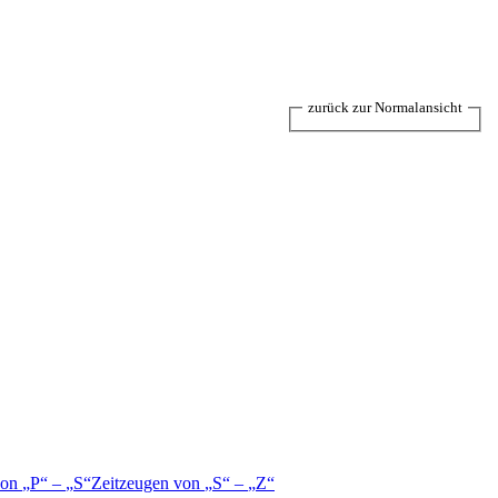
zurück zur Normalansicht
von
P
–
S
Zeitzeugen von
S
–
Z