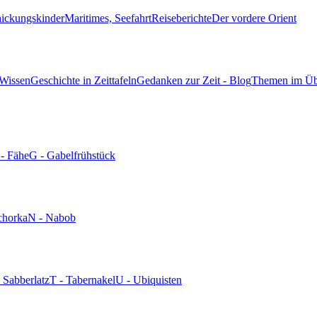
hickungskinder
Maritimes, Seefahrt
Reiseberichte
Der vordere Orient
 Wissen
Geschichte in Zeittafeln
Gedanken zur Zeit - Blog
Themen im Üb
 - Fähe
G - Gabelfrühstück
chorka
N - Nabob
- Sabberlatz
T - Tabernakel
U - Ubiquisten