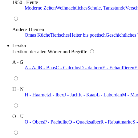
1950 - Heute
Moderne Zeiten
Weihnachtliches
Schule, Tanzstunde
Versc
Andere Themen
Omas Küche
Tierisches
Heiter bis poetisch
Geschichtliches
Lexika
Lexikon der alten Wörter und Begriffe
A - G
A - Aal
B - Baas
C - Calculus
D - dalbern
E - Echauffieren
F
H - N
H - Haarnetz
I - Ibex
J - Jach
K - Kaap
L - Laberdan
M - Ma
O - U
O - Obers
P - Pachulke
Q - Quacksalber
R - Rabattmarke
S 