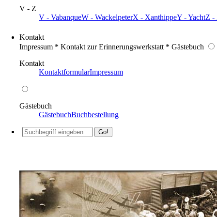
V - Z
V - Vabanque
W - Wackelpeter
X - Xanthippe
Y - Yacht
Z -
Kontakt
Impressum * Kontakt zur Erinnerungswerkstatt * Gästebuch
Kontakt
Kontaktformular
Impressum
Gästebuch
Gästebuch
Buchbestellung