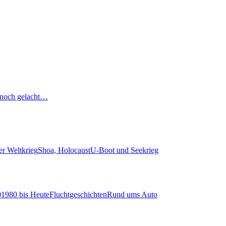
noch gelacht…
er Weltkrieg
Shoa, Holocaust
U-Boot und Seekrieg
0
1980 bis Heute
Fluchtgeschichten
Rund ums Auto