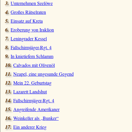
Unternehmen Seelöwe
Großes Rätselraten
Einsatz auf Kreta
Eroberung von Iraklion
Leningrader Kessel
Fallschirmjäger-Rgt. 4
In knietiefem Schlamm
Calvados mit Olivenöl
Neapel, eine ungesunde Gegend
Mein 22. Geburtstag
Lazarett Landshut
Fallschirmjäger-Rgt. 4
Angreifende Amerikaner
Weinkeller als
Bunker
Ein anderer Krieg