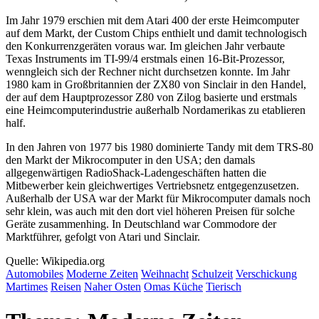
Im Jahr 1979 erschien mit dem Atari 400 der erste Heimcomputer
auf dem Markt, der Custom Chips enthielt und damit technologisch
den Konkurrenzgeräten voraus war. Im gleichen Jahr verbaute
Texas Instruments im TI-99/4 erstmals einen 16-Bit-Prozessor,
wenngleich sich der Rechner nicht durchsetzen konnte. Im Jahr
1980 kam in Großbritannien der ZX80 von Sinclair in den Handel,
der auf dem Hauptprozessor Z80 von Zilog basierte und erstmals
eine Heimcomputerindustrie außerhalb Nordamerikas zu etablieren
half.
In den Jahren von 1977 bis 1980 dominierte Tandy mit dem TRS-80
den Markt der Mikrocomputer in den USA; den damals
allgegenwärtigen RadioShack-Ladengeschäften hatten die
Mitbewerber kein gleichwertiges Vertriebsnetz entgegenzusetzen.
Außerhalb der USA war der Markt für Mikrocomputer damals noch
sehr klein, was auch mit den dort viel höheren Preisen für solche
Geräte zusammenhing. In Deutschland war Commodore der
Marktführer, gefolgt von Atari und Sinclair.
Quelle: Wikipedia.org
Automobiles
Moderne Zeiten
Weihnacht
Schul
zeit
Verschickung
Martimes
Reisen
Naher Osten
Omas Küche
Tierisch