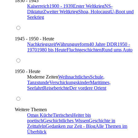
1850 - 1945
Kaiserreich
1900 - 1939
Erster Weltkrieg
NS-
Diktatur
Zweiter Weltkrieg
Shoa, Holocaust
U-Boot und
Seekrieg
1945 - 1950 - Heute
Nachkriegszeit
Währungsreform
40 Jahre DDR
1950 -
1970
1980 bis Heute
Fluchtgeschichten
Rund ums Auto
1950 - Heute
Moderne Zeiten
Weihnachtliches
Schule,
Tanzstunde
Verschickungskinder
Maritimes,
Seefahrt
Reiseberichte
Der vordere Orient
Weitere Themen
Omas Küche
Tierisches
Heiter bis
poetisch
Geschichtliches Wissen
Geschichte in
Zeittafeln
Gedanken zur Zeit - Blog
Alle Themen im
Überblick