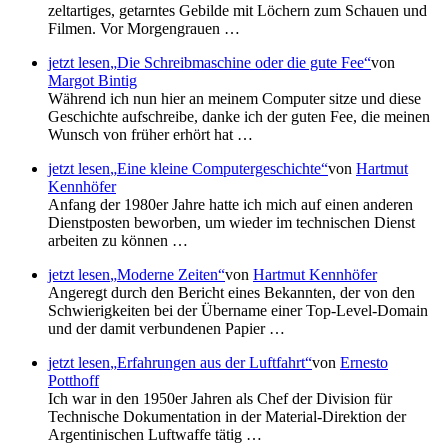
zeltartiges, getarntes Gebilde mit Löchern zum Schauen und
Filmen. Vor Morgengrauen …
jetzt lesen
Die Schreibmaschine oder die gute Fee
von
Margot Bintig
Während ich nun hier an meinem Computer sitze und diese
Geschichte aufschreibe, danke ich der guten Fee, die meinen
Wunsch von früher erhört hat …
jetzt lesen
Eine kleine Computergeschichte
von
Hartmut
Kennhöfer
Anfang der 1980er Jahre hatte ich mich auf einen anderen
Dienstposten beworben, um wieder im technischen Dienst
arbeiten zu können …
jetzt lesen
Moderne Zeiten
von
Hartmut Kennhöfer
Angeregt durch den Bericht eines Bekannten, der von den
Schwierigkeiten bei der Übername einer Top-Level-Domain
und der damit verbundenen Papier …
jetzt lesen
Erfahrungen aus der Luftfahrt
von
Ernesto
Potthoff
Ich war in den 1950er Jahren als Chef der Division für
Technische Dokumentation in der Material-Direktion der
Argentinischen Luftwaffe tätig …