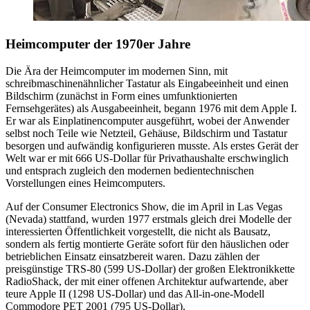
Heimcomputer der 1970er Jahre
Die Ära der Heimcomputer im modernen Sinn, mit
schreibmaschinenähnlicher Tastatur als Eingabeeinheit und einen
Bildschirm (zunächst in Form eines umfunktionierten
Fernsehgerätes) als Ausgabeeinheit, begann 1976 mit dem Apple I.
Er war als Einplatinencomputer ausgeführt, wobei der Anwender
selbst noch Teile wie Netzteil, Gehäuse, Bildschirm und Tastatur
besorgen und aufwändig konfigurieren musste. Als erstes Gerät der
Welt war er mit 666 US-Dollar für Privathaushalte erschwinglich
und entsprach zugleich den modernen bedientechnischen
Vorstellungen eines Heimcomputers.
Auf der Consumer Electronics Show, die im April in Las Vegas
(Nevada) stattfand, wurden 1977 erstmals gleich drei Modelle der
interessierten Öffentlichkeit vorgestellt, die nicht als Bausatz,
sondern als fertig montierte Geräte sofort für den häuslichen oder
betrieblichen Einsatz einsatzbereit waren. Dazu zählen der
preisgünstige TRS-80 (599 US-Dollar) der großen Elektronikkette
RadioShack, der mit einer offenen Architektur aufwartende, aber
teure Apple II (1298 US-Dollar) und das All-in-one-Modell
Commodore PET 2001 (795 US-Dollar).