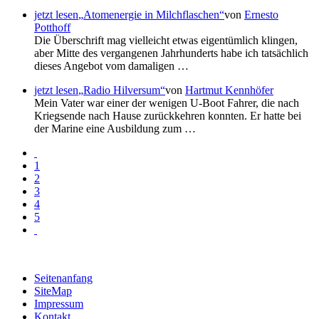
jetzt lesen
Atomenergie in Milchflaschen
von
Ernesto
Potthoff
Die Überschrift mag vielleicht etwas eigentümlich klingen,
aber Mitte des vergangenen Jahrhunderts habe ich tatsächlich
dieses Angebot vom damaligen …
jetzt lesen
Radio Hilversum
von
Hartmut Kennhöfer
Mein Vater war einer der wenigen U-Boot Fahrer, die nach
Kriegsende nach Hause zurückkehren konnten. Er hatte bei
der Marine eine Ausbildung zum …
1
2
3
4
5
Seitenanfang
SiteMap
Impressum
Kontakt