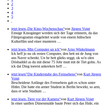
2
3
4
5
jetzt lesen
Die Kino-Wochenschau
von
Jürgen Voigt
Emsige Kinogänger werden sich der Tage erinnern, da das
Filmprogramm eingeleitet wurde von einem hübschen
Kulturfilm und einer munteren …
jetzt lesen
Min Computer un ick
von
Arno Winkelmann
Ick heff jo nu ok eenen Computer, den hett mi de Jung von
uns Naver schenkt. Un he hett glieks seggt, ok so'n olen
Dösbaddel as du mit diene 75 Johr mutt mit de Tiet gohn. As
ick dat Ding toeerst ankeeken heff …
jetzt lesen
"Die Kinderstube des Fernsehens"
von
Kurt Jürgen
Voigt
Bescheidene Anfänge des Fernsehens gab es schon unter
Hitler. Die hatte ein armer Student in Berlin bewirkt, so arm,
dass er sein Studium …
jetzt lesen
Tiere vor der Kamera
von
Kurt Jürgen Voigt
In einer sanften Dünenmulde baute Peter sich das Hide, ein