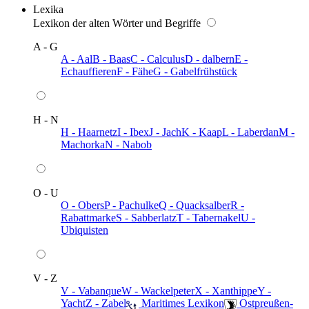
Lexika
Lexikon der alten Wörter und Begriffe
A - G
A - Aal
B - Baas
C - Calculus
D - dalbern
E -
Echauffieren
F - Fähe
G - Gabelfrühstück
H - N
H - Haarnetz
I - Ibex
J - Jach
K - Kaap
L - Laberdan
M -
Machorka
N - Nabob
O - U
O - Obers
P - Pachulke
Q - Quacksalber
R -
Rabattmarke
S - Sabberlatz
T - Tabernakel
U -
Ubiquisten
V - Z
V - Vabanque
W - Wackelpeter
X - Xanthippe
Y -
Yacht
Z - Zabel
️ Maritimes Lexikon
️ Ostpreußen-