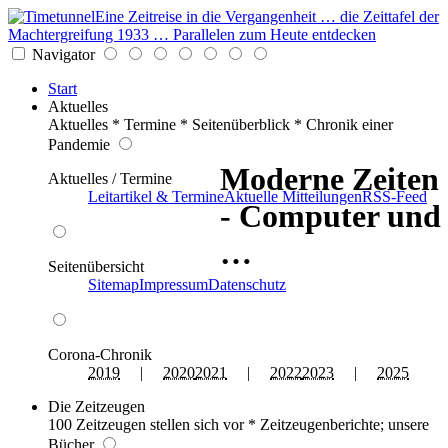
Eine Zeitreise in die Vergangenheit … die Zeittafel der
Machtergreifung 1933 … Parallelen zum Heute entdecken
Navigator
Start
Aktuelles
Aktuelles * Termine * Seitenüberblick * Chronik einer
Pandemie
Moderne Zeiten
Aktuelles / Termine
Leitartikel & Termine
Aktuelle Mitteilungen
RSS-Feed
- Computer und
…
Seitenübersicht
Sitemap
Impressum
Datenschutz
Corona-Chronik
2019
|
2020
2021
|
2022
2023
|
2025
Die Zeitzeugen
100 Zeitzeugen stellen sich vor * Zeitzeugenberichte; unsere
Bücher