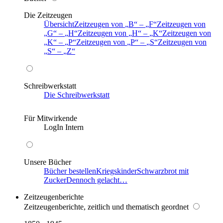
Die Zeitzeugen
Übersicht
Zeitzeugen von
B
–
F
Zeitzeugen von
G
–
H
Zeitzeugen von
H
–
K
Zeitzeugen von
K
–
P
Zeitzeugen von
P
–
S
Zeitzeugen von
S
–
Z
Schreibwerkstatt
Die Schreibwerkstatt
Für Mitwirkende
LogIn Intern
Unsere Bücher
Bücher bestellen
Kriegskinder
Schwarzbrot mit
Zucker
Dennoch gelacht…
Zeitzeugenberichte
Zeitzeugenberichte, zeitlich und thematisch geordnet