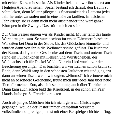
mit echten Kerzen besteckt. Als Kinder bekamen wir ihn so erst am
Heiligen Abend zu sehen. Später bestand ich darauf, den Baum zu
schmücken, denn Mutter pflegte aus Sparsamkeit das Lametta jedes
Jahr herunter zu raufen und in eine Tüte zu knüllen. Im nächsten
Jahr kriegte sie es dann nicht mehr auseinander und warf ganze
Klumpen in die Zweige. Das störte mich zu sehr.
Zur Christvesper gingen wir als Kinder nicht. Mutter fand das lange
Warten zu grausam. So wurde schon im ersten Dämmern beschert.
Wir saßen bei Oma in der Stube, bis das Glöckchen bimmelte, und
wurden dann von ihr in die Weihnachtsstube geführt. Da leuchtete
der Baum, da lagen die Geschenke auf dem Tisch, und unterm Tisch
stand ein Fußbänkchen mit Keksen und Wurstscheiben, der
Weihnachtstisch für Dackel Waldi. Nur ein Lied wurde vor der
Bescherung gesungen. Das brachten wir vor Lachen schon kaum zu
Ende, denn Waldi sang in den schönsten Jaultönen mit und ging erst
dann an seinen Tisch, wenn wir sagten:
Nimms!
Ich erinnere mich
nicht an besondere Geschenke, freute mich nur jedes Jahr über neue
Tiere für meinen Zoo, als ich lesen konnte, auch über Tierbücher.
Dann kam auch schon bald die Kriegszeit, in der schon ein Paar
Handschuhe große Freude bereiteten.
Auch als junges Mädchen bin ich nicht gern zur Christvesper
gegangen, weil da der Pastor immer krampfhaft versuchte,
volkstümlich zu predigen, meist mit einer Beispielgeschichte anfing,