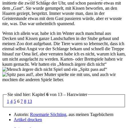
imitierte die zwölf Schläge der Uhr, und schon passierte etwas mit
dem
Gast
. Sie wurde gerumpelt, mit Kissen beworfen, an den
Haaren geziept, bespritzt. Immer wusste man, dass in der
Geisterstunde etwas mit dem Gast passieren würde, aber er wusste
nie, was. Das war unheimlich spannend.
Wenn ich allein war, habe ich im Winter auch manchmal aus
Decken und Kissen ganze Landschaften in der Stube gebaut und
meinen Zoo dort aufgebaut. Die Tiere waren so lebensecht, dass ich
einmal selbst Angst vor der Schlange bekam und schnell die Treppe
hinauf zur Oma lief, aber verraten habe ich es nicht, warum ich kam,
um nicht ausgelacht zu werden. Karten- oder Brettspiele haben wir
kaum gemacht. Wir hatten ein
Mensch ärgere dich nicht
Spiel und ein
Spitz pass auf
, aber Mutter spielte nie mit uns, und auch wir
mochten die anderen Spiele lieber.
Sie sind hier: Kapitel
6
von 13 – Harzwinter
1
4
5
6
7
8
13
Autorin:
Rosemarie Söchting
, aus meinen Tagebüchern
Artikel drucken