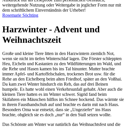
weitergehende Nutzung oder Weitergabe in jeglicher Form nur mit
dem schriftlichem Einverständnis der Urheber!
Rosemarie Söchting
Harzwinter - Advent und
Weihnachtszeit
Große und kleine Tiere litten in den Harzwintern ziemlich Not,
wenn sie nicht im tiefen Winterschlaf lagen. Die Förster schleppten
Heu, Eicheln und Kastanien zu den Wildfütterungen im Wald, und
die Rehe und Hasen kamen bis ins Tal hinunter. Mutter brachte
immer Apfel- und Kartoffelschalen, trockenes Brot usw. für die
Rehe an den Eichelberg beim alten Friedhof, später an den Voßhai.
Da kam zwei Winter hindurch ein Reh, das auf drei Beinen
humpele. Es hatte wohl einen Verkehrsunfall gehabt. Aber auch die
kleinen Tiere hatten es im Winter schwer. Sigrid fand beim
Skifahren ein Mäuschen hilflos im Schnee hockend. Das wärmte sie
in ihrem Fausthandschuh auf und brachte es darin mit nach Haus.
Besonders Oma war entsetzt, dass sie
Ungeziefer
ins Haus
brachte, obgleich sie es doch
nur
in den Stall setzen wollte.
Das Schönste am Winter war natürlich das Weihnachtsfest und die