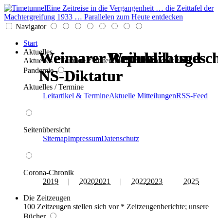
Eine Zeitreise in die Vergangenheit … die Zeittafel der
Machtergreifung 1933 … Parallelen zum Heute entdecken
Navigator
Start
Aktuelles
Weimarer Republik und
Weimarer Republik und
Weimarer Republik und
Weimarer Republik und
Weihnachtsgesch
Weihnachtsgesch
Aktuelles * Termine * Seitenüberblick * Chronik einer
Pandemie
NS-Diktatur
NS-Diktatur
NS-Diktatur
NS-Diktatur
Aktuelles / Termine
Leitartikel & Termine
Aktuelle Mitteilungen
RSS-Feed
Seitenübersicht
Sitemap
Impressum
Datenschutz
Corona-Chronik
2019
|
2020
2021
|
2022
2023
|
2025
Die Zeitzeugen
100 Zeitzeugen stellen sich vor * Zeitzeugenberichte; unsere
Bücher