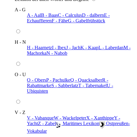
A - G
A - Aal
B - Baas
C - Calculus
D - dalbern
E -
Echauffieren
F - Fähe
G - Gabelfrühstück
H - N
H - Haarnetz
I - Ibex
J - Jach
K - Kaap
L - Laberdan
M -
Machorka
N - Nabob
O - U
O - Obers
P - Pachulke
Q - Quacksalber
R -
Rabattmarke
S - Sabberlatz
T - Tabernakel
U -
Ubiquisten
V - Z
V - Vabanque
W - Wackelpeter
X - Xanthippe
Y -
Yacht
Z - Zabel
️ Maritimes Lexikon
️ Ostpreußen-
Vokabular