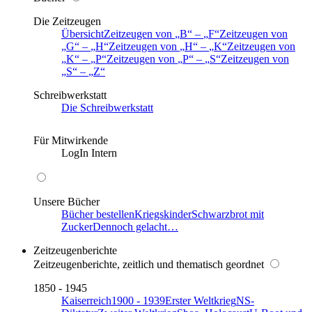
Die Zeitzeugen
Übersicht
Zeitzeugen von
B
–
F
Zeitzeugen von
G
–
H
Zeitzeugen von
H
–
K
Zeitzeugen von
K
–
P
Zeitzeugen von
P
–
S
Zeitzeugen von
S
–
Z
Schreibwerkstatt
Die Schreibwerkstatt
Für Mitwirkende
LogIn Intern
Unsere Bücher
Bücher bestellen
Kriegskinder
Schwarzbrot mit
Zucker
Dennoch gelacht…
Zeitzeugenberichte
Zeitzeugenberichte, zeitlich und thematisch geordnet
1850 - 1945
Kaiserreich
1900 - 1939
Erster Weltkrieg
NS-