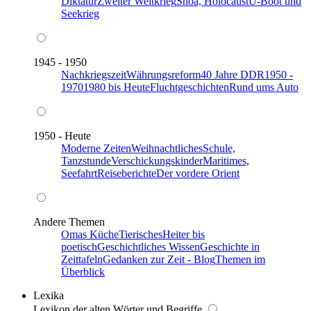
Diktatur
Zweiter Weltkrieg
Shoa, Holocaust
U-Boot und
Seekrieg
1945 - 1950
Nachkriegszeit
Währungsreform
40 Jahre DDR
1950 -
1970
1980 bis Heute
Fluchtgeschichten
Rund ums Auto
1950 - Heute
Moderne Zeiten
Weihnachtliches
Schule,
Tanzstunde
Verschickungskinder
Maritimes,
Seefahrt
Reiseberichte
Der vordere Orient
Andere Themen
Omas Küche
Tierisches
Heiter bis
poetisch
Geschichtliches Wissen
Geschichte in
Zeittafeln
Gedanken zur Zeit - Blog
Themen im
Überblick
Lexika
Lexikon der alten Wörter und Begriffe