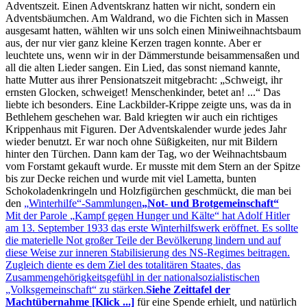
Adventszeit. Einen Adventskranz hatten wir nicht, sondern ein
Adventsbäumchen. Am Waldrand, wo die Fichten sich in Massen
ausgesamt hatten, wählten wir uns solch einen Miniweihnachtsbaum
aus, der nur vier ganz kleine Kerzen tragen konnte. Aber er
leuchtete uns, wenn wir in der Dämmerstunde beisammensaßen und
all die alten Lieder sangen. Ein Lied, das sonst niemand kannte,
hatte Mutter aus ihrer Pensionatszeit mitgebracht:
Schweigt, ihr
ernsten Glocken, schweiget! Menschenkinder, betet an! ...
Das
liebte ich besonders. Eine Lackbilder-Krippe zeigte uns, was da in
Bethlehem geschehen war. Bald kriegten wir auch ein richtiges
Krippenhaus mit Figuren. Der Adventskalender wurde jedes Jahr
wieder benutzt. Er war noch ohne Süßigkeiten, nur mit Bildern
hinter den Türchen. Dann kam der Tag, wo der Weihnachtsbaum
vom Forstamt gekauft wurde. Er musste mit dem Stern an der Spitze
bis zur Decke reichen und wurde mit viel Lametta, bunten
Schokoladenkringeln und Holzfigürchen geschmückt, die man bei
den
Winterhilfe
-Sammlungen
Not- und Brotgemeinschaft
Mit der Parole
Kampf gegen Hunger und Kälte
hat Adolf Hitler
am 13. September 1933 das erste Winterhilfswerk eröffnet. Es sollte
die materielle Not großer Teile der Bevölkerung lindern und auf
diese Weise zur inneren Stabilisierung des NS-Regimes beitragen.
Zugleich diente es dem Ziel des totalitären Staates, das
Zusammengehörigkeitsgefühl in der nationalsozialistischen
„Volksgemeinschaft“ zu stärken.
Siehe Zeittafel der
Machtübernahme [Klick ...]
für eine Spende erhielt, und natürlich