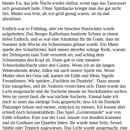
blanke Eis, das jede Nacht wieder einfror, wenn tags das Tauwasser
sich gesammelt hatte. Ohne Spitzhacke kriegte man das gar nicht
frei. Mutter war froh, als wir groß genug waren, sie da mal
abzulösen.
Endlich war es Frühling, aber ein bisschen Harzwinter wurde
aufgehoben: Das Iberger Kaffeehaus bunkerte Schnee in einem
tiefen Erdloch, und es war eine Attraktion für die Gäste, dass im
Sommer jede Woche ein Schneemann gebaut wurde. Ein Mann
spielte den Scharfrichter, hielt immer dieselbe witzige Rede, warum
der Delinquent zum Tode verurteilt sei, und schlug dem
Schneemann den Kopf ab. Dann gab es eine muntere
Schneeballschlacht unter den Gästen. Wenn ich an die langen
Winterabende denke, fallen mir auch unsere Spiele ein. Wenn
Mutter oben bei Oma saß, kamen oft Edith und Meta, Sigrids
Freundinnen. Wir spielten
Fischlein im Dunkeln
. Dazu musste
Eine rausgehen, und die Anderen versteckten sich. Dann wurde das
Licht ausgemacht und die Sucherin musste im Stockdunklen suchen.
Wen sie zuerst fand, die war nächste Sucherin. Einmal hatte ich
mich so unter das niedrige Sofa gequetscht, dass ich im Dunkeln
Platzangst bekam und meinte, ersticken zu müssen. Ich konnte aber
schnell noch herauskrabbeln. Das Spiel
Geisterstunde
war von
Edith erfunden. Eine war der Gast, musste von draußen kommen
und im Gasthaus um Quartier bitten. Ihr wurde dann Sofa, Sessel,
Stühle oder Teppich zugewiesen. Das Licht wurde ausgemacht, eine