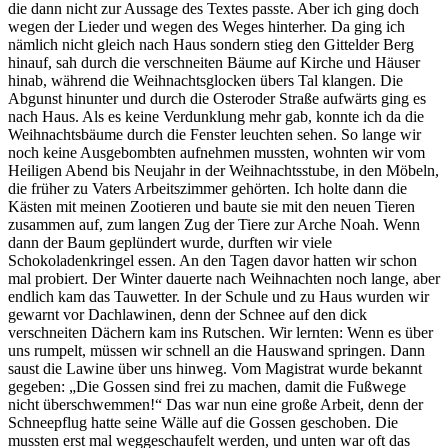
die dann nicht zur Aussage des Textes passte. Aber ich ging doch
wegen der Lieder und wegen des Weges hinterher. Da ging ich
nämlich nicht gleich nach Haus sondern stieg den Gittelder Berg
hinauf, sah durch die verschneiten Bäume auf Kirche und Häuser
hinab, während die Weihnachtsglocken übers Tal klangen. Die
Abgunst hinunter und durch die Osteroder Straße aufwärts ging es
nach Haus. Als es keine Verdunklung mehr gab, konnte ich da die
Weihnachtsbäume durch die Fenster leuchten sehen. So lange wir
noch keine Ausgebombten aufnehmen mussten, wohnten wir vom
Heiligen Abend bis Neujahr in der Weihnachtsstube, in den Möbeln,
die früher zu Vaters Arbeitszimmer gehörten. Ich holte dann die
Kästen mit meinen Zootieren und baute sie mit den neuen Tieren
zusammen auf, zum langen Zug der Tiere zur Arche Noah. Wenn
dann der Baum geplündert wurde, durften wir viele
Schokoladenkringel essen. An den Tagen davor hatten wir schon
mal probiert. Der Winter dauerte nach Weihnachten noch lange, aber
endlich kam das Tauwetter. In der Schule und zu Haus wurden wir
gewarnt vor Dachlawinen, denn der Schnee auf den dick
verschneiten Dächern kam ins Rutschen. Wir lernten: Wenn es über
uns rumpelt, müssen wir schnell an die Hauswand springen. Dann
saust die Lawine über uns hinweg. Vom Magistrat wurde bekannt
gegeben:
Die Gossen sind frei zu machen, damit die Fußwege
nicht überschwemmen!
Das war nun eine große Arbeit, denn der
Schneepflug hatte seine Wälle auf die Gossen geschoben. Die
mussten erst mal weggeschaufelt werden, und unten war oft das