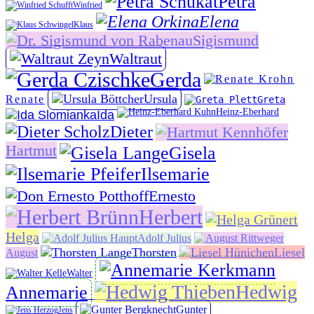
Petra
Winfried
Elena
Klaus
Sigismund
Waltraut
Gerda
Ursula
Renate
Greta
Heinz-Eberhard
Ida
Dieter
Hartmut
Gisela
Ilsemarie
Ernesto
Herbert
Helga
Adolf Julius
Thorsten
Liesel
August
Walter
Hedwig
Annemarie
Gunter
Jens