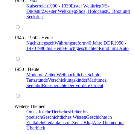
1850 - 1945
Kaiserreich
1900 - 1939
Erster Weltkrieg
NS-
Diktatur
Zweiter Weltkrieg
Shoa, Holocaust
U-Boot und
Seekrieg
1945 - 1950 - Heute
Nachkriegszeit
Währungsreform
40 Jahre DDR
1950 -
1970
1980 bis Heute
Fluchtgeschichten
Rund ums Auto
1950 - Heute
Moderne Zeiten
Weihnachtliches
Schule,
Tanzstunde
Verschickungskinder
Maritimes,
Seefahrt
Reiseberichte
Der vordere Orient
Weitere Themen
Omas Küche
Tierisches
Heiter bis
poetisch
Geschichtliches Wissen
Geschichte in
Zeittafeln
Gedanken zur Zeit - Blog
Alle Themen im
Überblick