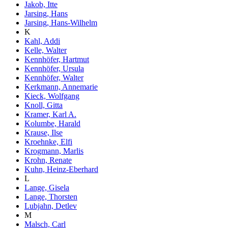
Jakob, Itte
Jarsing, Hans
Jarsing, Hans-Wilhelm
K
Kahl, Addi
Kelle, Walter
Kennhöfer, Hartmut
Kennhöfer, Ursula
Kennhöfer, Walter
Kerkmann, Annemarie
Kieck, Wolfgang
Knoll, Gitta
Kramer, Karl A.
Kolumbe, Harald
Krause, Ilse
Kroehnke, Elfi
Krogmann, Marlis
Krohn, Renate
Kuhn, Heinz-Eberhard
L
Lange, Gisela
Lange, Thorsten
Lubjahn, Detlev
M
Malsch, Carl