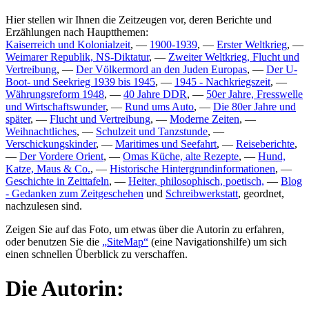
Hier stellen wir Ihnen die Zeitzeugen vor, deren Berichte und
Erzählungen nach Hauptthemen:
Kaiserreich und Kolonialzeit
, —
1900-1939
, —
Erster Weltkrieg
, —
Weimarer Republik, NS-Diktatur
, —
Zweiter Weltkrieg, Flucht und
Vertreibung
, —
Der Völkermord an den Juden Europas
, —
Der U-
Boot- und Seekrieg 1939 bis 1945
, —
1945 - Nachkriegszeit
, —
Währungsreform 1948
, —
40 Jahre DDR
, —
50er Jahre, Fresswelle
und Wirtschaftswunder
, —
Rund ums Auto
, —
Die 80er Jahre und
später
, —
Flucht und Vertreibung
, —
Moderne Zeiten
, —
Weihnachtliches
, —
Schulzeit und Tanzstunde
, —
Verschickungskinder
, —
Maritimes und Seefahrt
, —
Reiseberichte
,
—
Der Vordere Orient
, —
Omas Küche, alte Rezepte
, —
Hund,
Katze, Maus & Co.
, —
Historische Hintergrundinformationen
, —
Geschichte in Zeittafeln
, —
Heiter, philosophisch, poetisch,
—
Blog
- Gedanken zum Zeitgeschehen
und
Schreibwerkstatt
, geordnet,
nachzulesen sind.
Zeigen Sie auf das Foto, um etwas über die Autorin zu erfahren,
oder benutzen Sie die
SiteMap
(eine Navigationshilfe) um sich
einen schnellen Überblick zu verschaffen.
Die Autorin: