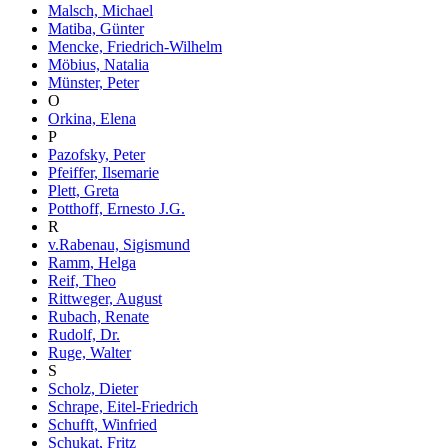
Malsch, Michael
Matiba, Günter
Mencke, Friedrich-Wilhelm
Möbius, Natalia
Münster, Peter
O
Orkina, Elena
P
Pazofsky, Peter
Pfeiffer, Ilsemarie
Plett, Greta
Potthoff, Ernesto J.G.
R
v.Rabenau, Sigismund
Ramm, Helga
Reif, Theo
Rittweger, August
Rubach, Renate
Rudolf, Dr.
Ruge, Walter
S
Scholz, Dieter
Schrape, Eitel-Friedrich
Schufft, Winfried
Schukat, Fritz