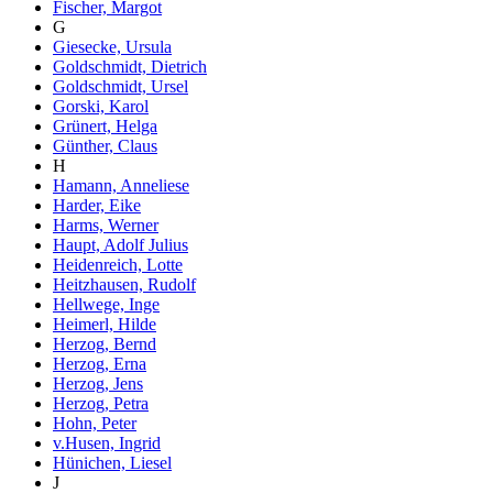
Fischer, Margot
G
Giesecke, Ursula
Goldschmidt, Dietrich
Goldschmidt, Ursel
Gorski, Karol
Grünert, Helga
Günther, Claus
H
Hamann, Anneliese
Harder, Eike
Harms, Werner
Haupt, Adolf Julius
Heidenreich, Lotte
Heitzhausen, Rudolf
Hellwege, Inge
Heimerl, Hilde
Herzog, Bernd
Herzog, Erna
Herzog, Jens
Herzog, Petra
Hohn, Peter
v.Husen, Ingrid
Hünichen, Liesel
J