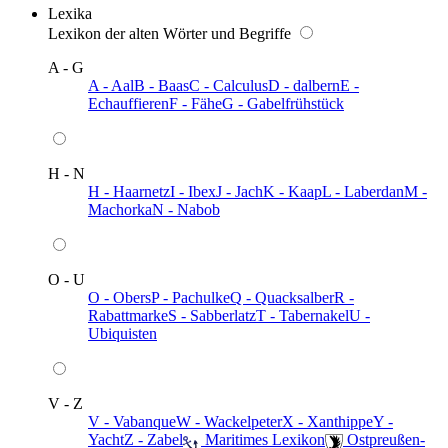
Lexika
Lexikon der alten Wörter und Begriffe
A - G
A - Aal
B - Baas
C - Calculus
D - dalbern
E -
Echauffieren
F - Fähe
G - Gabelfrühstück
H - N
H - Haarnetz
I - Ibex
J - Jach
K - Kaap
L - Laberdan
M -
Machorka
N - Nabob
O - U
O - Obers
P - Pachulke
Q - Quacksalber
R -
Rabattmarke
S - Sabberlatz
T - Tabernakel
U -
Ubiquisten
V - Z
V - Vabanque
W - Wackelpeter
X - Xanthippe
Y -
Yacht
Z - Zabel
️ Maritimes Lexikon
️ Ostpreußen-