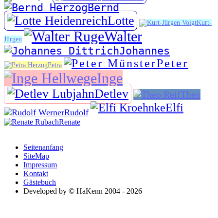
Bernd
Lotte
Kurt-
Walter
Jürgen
Johannes
Peter
Petra
Inge
Detlev
Theo
Elfi
Rudolf
Renate
Seitenanfang
SiteMap
Impressum
Kontakt
Gästebuch
Developed by © HaKenn 2004 - 2026