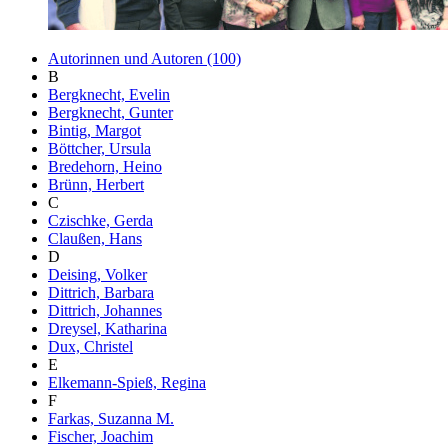
Autorinnen und Autoren (100)
B
Bergknecht, Evelin
Bergknecht, Gunter
Bintig, Margot
Böttcher, Ursula
Bredehorn, Heino
Brünn, Herbert
C
Czischke, Gerda
Claußen, Hans
D
Deising, Volker
Dittrich, Barbara
Dittrich, Johannes
Dreysel, Katharina
Dux, Christel
E
Elkemann-Spieß, Regina
F
Farkas, Suzanna M.
Fischer, Joachim