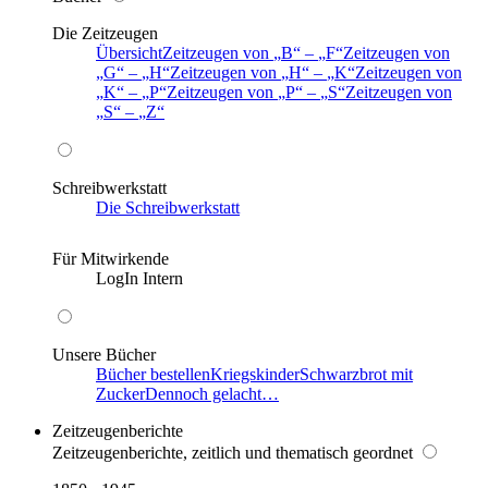
Die Zeitzeugen
Übersicht
Zeitzeugen von
B
–
F
Zeitzeugen von
G
–
H
Zeitzeugen von
H
–
K
Zeitzeugen von
K
–
P
Zeitzeugen von
P
–
S
Zeitzeugen von
S
–
Z
Schreibwerkstatt
Die Schreibwerkstatt
Für Mitwirkende
LogIn Intern
Unsere Bücher
Bücher bestellen
Kriegskinder
Schwarzbrot mit
Zucker
Dennoch gelacht…
Zeitzeugenberichte
Zeitzeugenberichte, zeitlich und thematisch geordnet