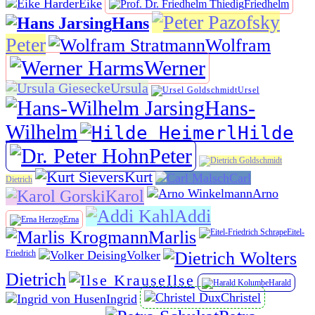
Eike
Friedhelm
Hans
Peter
Wolfram
Werner
Ursula
Ursel
Hans-
Wilhelm
Hilde
Peter
Kurt
Carl
Dietrich
Arno
Karol
Addi
Erna
Marlis
Eitel-
Friedrich
Volker
Dietrich
Ilse
Harald
Christel
Ingrid