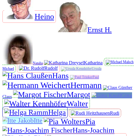
Heino
Ernst H.
Katharina
Natalia
Rudolf
Michael
Ursula
Hans
Paul
Hermann
Margot
Gitta
Claus
Walter
Helga
Rudi
Itte
Pia
Hans-Joachim