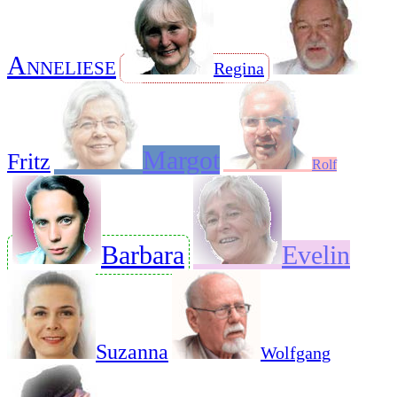
Anneliese
Regina
Margot
Fritz
Rolf
Barbara
Evelin
Suzanna
Wolfgang