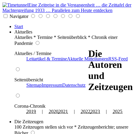
Eine Zeitreise in die Vergangenheit … die Zeittafel der
Machtergreifung 1933 … Parallelen zum Heute entdecken
Navigator
Start
Aktuelles
Aktuelles * Termine * Seitenüberblick * Chronik einer
Pandemie
Die
Aktuelles / Termine
Leitartikel & Termine
Aktuelle Mitteilungen
RSS-Feed
Autoren
und
Seitenübersicht
Zeitzeugen
Sitemap
Impressum
Datenschutz
Corona-Chronik
2019
|
2020
2021
|
2022
2023
|
2025
Die Zeitzeugen
100 Zeitzeugen stellen sich vor * Zeitzeugenberichte; unsere
Bücher