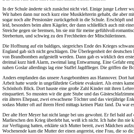
In der Schule änderte sich zunächst nicht viel. Einige junge Lehrer 
Wir haben dann nur noch kurz eine Musiklehrerin gehabt, die aber m
sogar noch alte Pensionäre zurückgeholt in die Schule. Erschöpft u
leid, besonders beim alten Kägeler, der dann schließlich auch mit e
Streiche gegen sie bremsen, bis sie mir für meine gefühlvoll-romantisc
Strebertum, und schwieg zu den Frechheiten der Mitschülerinnen.
Die Hoffnung auf ein baldiges, siegreiches Ende des Krieges schwand
England gab sich nicht geschlagen. Die Überlegenheit der deutsch
von Brandbomben aufgestellt werden. Dann gab es wirklich den ersten 
dreimal kurz hieß Alarm, zweimal lang Entwarnung. Eine Gefahr empfa
nahen Goslar allerdings lag eine Staffel Jagdflieger. Die griffen die
Anders empfanden das unsere Ausgebombten aus Hannover. Dort hat es
Arbeit hatte wurde in ungefährdete Gebiete evakuiert. Als erstes kam
Schönhofs Blick. Dort hauste eine große Zahl Kinder mit ihren Leh
einquartiert. So mussten wir die gute Stube und das Gästeschlafzim
ein älteres Ehepaar, zwei erwachsene Töchter und das vierjährige E
sodass Mutter oft auf ihrem Herd mittags keinen Platz fand. Da war 
Der alte Herr Meyer hat nicht lange bei uns gewohnt. Er fiel bald au
Marlieschen den Krieg überlebt hat, weiß ich nicht. Ich habe ihn nie
zur Verfügung hatten, erklärte sich Mutter bereit, zwei Mädchen auf
Wochenende kam die Mutter der einen angereist, eine Frau, die so dic