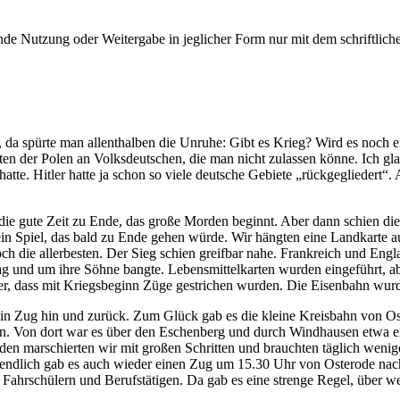
e Nutzung oder Weitergabe in jeglicher Form nur mit dem schriftlich
e, da spürte man allenthalben die Unruhe: Gibt es Krieg? Wird es noch 
n der Polen an Volksdeutschen, die man nicht zulassen könne. Ich glau
te. Hitler hatte ja schon so viele deutsche Gebiete
rückgegliedert
.
 die gute Zeit zu Ende, das große Morden beginnt. Aber dann schien die
r ein Spiel, das bald zu Ende gehen würde. Wir hängten eine Landkarte 
ch die allerbesten. Der Sieg schien greifbar nahe. Frankreich und Eng
 lag und um ihre Söhne bangte. Lebensmittelkarten wurden eingeführt, ab
er, dass mit Kriegsbeginn Züge gestrichen wurden. Die Eisenbahn wurd
in Zug hin und zurück. Zum Glück gab es die kleine Kreisbahn von O
n. Von dort war es über den Eschenberg und durch Windhausen etwa e
nden marschierten wir mit großen Schritten und brauchten täglich wen
 endlich gab es auch wieder einen Zug um 15.30 Uhr von Osterode nac
ahrschülern und Berufstätigen. Da gab es eine strenge Regel, über wel