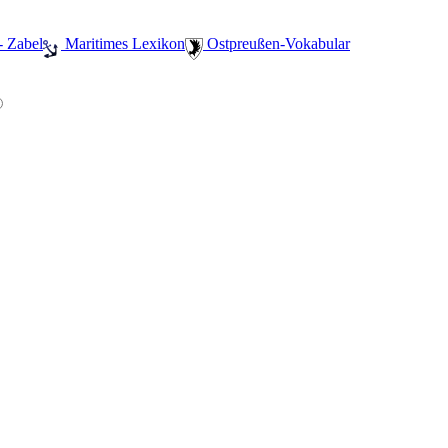
- Zabel
️ Maritimes Lexikon
️ Ostpreußen-Vokabular