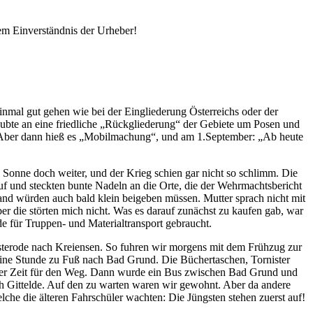
em Einverständnis der Urheber!
einmal gut gehen wie bei der Eingliederung Österreichs oder der
bte an eine friedliche
Rückgliederung
der Gebiete um Posen und
 Aber dann hieß es
Mobilmachung
, und am 1.September:
Ab heute
 Sonne doch weiter, und der Krieg schien gar nicht so schlimm. Die
auf und steckten bunte Nadeln an die Orte, die der Wehrmachtsbericht
land würden auch bald klein beigeben müssen. Mutter sprach nicht mit
er die störten mich nicht. Was es darauf zunächst zu kaufen gab, war
e für Truppen- und Materialtransport gebraucht.
sterode nach Kreiensen. So fuhren wir morgens mit dem Frühzug zur
ine Stunde zu Fuß nach Bad Grund. Die Büchertaschen, Tornister
iger Zeit für den Weg. Dann wurde ein Bus zwischen Bad Grund und
h Gittelde. Auf den zu warten waren wir gewohnt. Aber da andere
che die älteren Fahrschüler wachten: Die Jüngsten stehen zuerst auf!