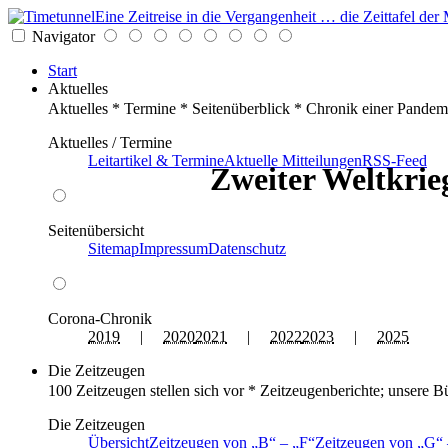
Eine Zeitreise in die Vergangenheit … die Zeittafel d
Navigator
Start
Aktuelles
Aktuelles * Termine * Seitenüberblick * Chronik einer Pandem
Aktuelles / Termine
Leitartikel & Termine
Aktuelle Mitteilungen
RSS-Feed
Zweiter Weltkrieg
Seitenübersicht
Sitemap
Impressum
Datenschutz
Corona-Chronik
2019
|
2020
2021
|
2022
2023
|
2025
Die Zeitzeugen
100 Zeitzeugen stellen sich vor * Zeitzeugenberichte; unsere B
Die Zeitzeugen
Übersicht
Zeitzeugen von
B
–
F
Zeitzeugen von
G