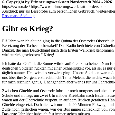
© Copyright by Erinnerungswerkstatt Norderstedt 2004 - 2026
https://ewnor.de / https://www.erinnerungswerkstatt-norderstedt.de
Ausdruck nur als Leseprobe zum persönlichen Gebrauch, weitergehend
Rosemarie Söchting
Gibt es Krieg?
Elf Jahre war ich alt und ging in die Quinta der Osteroder Oberschul
Besetzung der Tschechoslowakei? Das Radio berichtete von Gräueltate
Danzig, die man Deutschland nach dem Ersten Weltkrieg genommen hat
wird zurückgeschossen.
Krieg!
Ich hatte das Gefühl, die Sonne würde aufhören zu scheinen. Nun ist
deutschen Soldaten rückten mit einer Schnelligkeit vor, als sei es nu
täglich nannte. Hei, wie das vorwärts ging! Unsere Soldaten waren do
uns über ihre Sorgen, erst recht nicht Tante Melein, die nachts wach
für mich reichlich genug. Unangenehm aber war es für uns Fahrschül
Zwischen Gittelde und Osterode fuhr nur noch morgens und abends e
Schule und mittags um zwei Uhr mit der Kreisbahn nach Badenhause
waren auf der Oberschule verpönt, in auf dem Rücken gefalteten Hä
Gittelde eingesetzt. Da hatten wir nur noch 20 Minuten Fußweg, und
Züge noch gestrichen waren, war der Bus immer schrecklich voll von F
Das erste Jahr über habe ich fast immer stehen müssen.