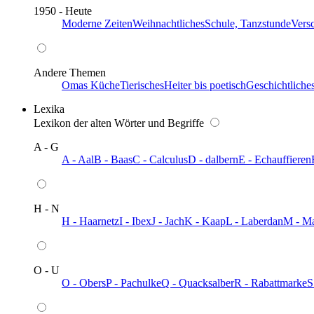
1950 - Heute
Moderne Zeiten
Weihnachtliches
Schule, Tanzstunde
Vers
Andere Themen
Omas Küche
Tierisches
Heiter bis poetisch
Geschichtliche
Lexika
Lexikon der alten Wörter und Begriffe
A - G
A - Aal
B - Baas
C - Calculus
D - dalbern
E - Echauffieren
H - N
H - Haarnetz
I - Ibex
J - Jach
K - Kaap
L - Laberdan
M - M
O - U
O - Obers
P - Pachulke
Q - Quacksalber
R - Rabattmarke
S