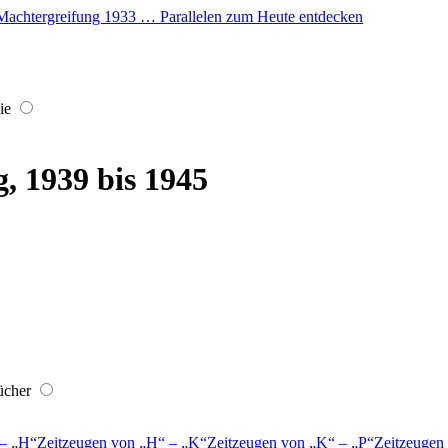
er Machtergreifung 1933 … Parallelen zum Heute entdecken
ie
, 1939 bis 1945
ücher
–
H
Zeitzeugen von
H
–
K
Zeitzeugen von
K
–
P
Zeitzeugen