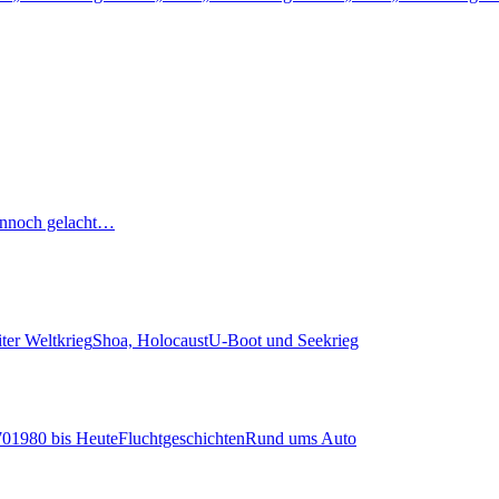
nnoch gelacht…
ter Weltkrieg
Shoa, Holocaust
U-Boot und Seekrieg
70
1980 bis Heute
Fluchtgeschichten
Rund ums Auto