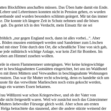
 hatten Blockflöten anschaffen müssen. Das Üben hatte damit ein Ende.
 Lehrer und Lehrerinnen konnten nicht in Pension gehen, es wurden
nnenbande und wurden besonders schlimm geärgert. Mir tat das immer
e. Die konnte ich längere Zeit in Schutz nehmen und die bösen
gab. Da geriet ich in den Verdacht, mein Einsatz für sie sei
fröhlich
nur gegen England noch, dann ist alles vorbei...
. Aber
ten. Böden mussten entrümpelt werden und Sandeimer zum Löschen
nd mit einer Tröte durch den Ort, die scheußliche Töne von sich gab,
e jede militärisch wichtige Anlage, war kein Ziel für Bomben. Im
 da oben am Himmel zusehen wollten.
teile in einem Flammenmeer untergingen. Wer keine kriegswichtige
r in beschlagnahmten Gaststätten eingerichtet, bei uns im Waldhotel
urden mit ihren Müttern und Verwandten in beschlagnahmte Wohnungen
utzen. Das war für Mutter recht schwierig, denn es handelte sich um
usste für das verwöhnte Marlieschen noch extra gekocht werden,
ittags ein warmes Essen bekamen.
e Frau Wißlizeni war schon Kriegerwitwe, und ob der Vater von
die nicht freigestellt waren. Weil wir zunächst noch das Gästezimmer
Mutters liebevoller Fürsorge gleich wohl. Aber schon am ersten
 Helga betrachtete das staunend, aber die andere stürzte weinend der