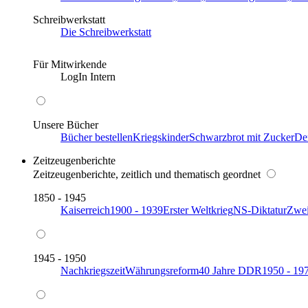
Schreibwerkstatt
Die Schreibwerkstatt
Für Mitwirkende
LogIn Intern
Unsere Bücher
Bücher bestellen
Kriegskinder
Schwarzbrot mit Zucker
De
Zeitzeugenberichte
Zeitzeugenberichte, zeitlich und thematisch geordnet
1850 - 1945
Kaiserreich
1900 - 1939
Erster Weltkrieg
NS-Diktatur
Zwei
1945 - 1950
Nachkriegszeit
Währungsreform
40 Jahre DDR
1950 - 19