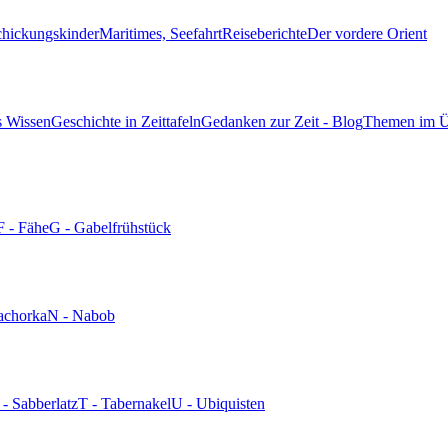
chickungskinder
Maritimes, Seefahrt
Reiseberichte
Der vordere Orient
s Wissen
Geschichte in Zeittafeln
Gedanken zur Zeit - Blog
Themen im Ü
F - Fähe
G - Gabelfrühstück
achorka
N - Nabob
 - Sabberlatz
T - Tabernakel
U - Ubiquisten