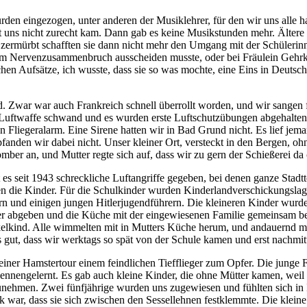
wurden eingezogen, unter anderen der Musiklehrer, für den wir uns alle
it uns nicht zurecht kam. Dann gab es keine Musikstunden mehr. Ältere
nd zermürbt schafften sie dann nicht mehr den Umgang mit der Schüleri
inem Nervenzusammenbruch ausscheiden musste, oder bei Fräulein Gehrk
hen Aufsätze, ich wusste, dass sie so was mochte, eine Eins in Deutsch 
. Zwar war auch Frankreich schnell überrollt worden, und wir sangen 
en Luftwaffe schwand und es wurden erste Luftschutzübungen abgehal
Fliegeralarm. Eine Sirene hatten wir in Bad Grund nicht. Es lief jema
nden wir dabei nicht. Unser kleiner Ort, versteckt in den Bergen, ohn
 Bomber an, und Mutter regte sich auf, dass wir zu gern der Schießerei
 seit 1943 schreckliche Luftangriffe gegeben, bei denen ganze Stadt
en die Kinder. Für die Schulkinder wurden Kinderlandverschickungslage
rern und einigen jungen Hitlerjugendführern. Die kleineren Kinder w
mer abgeben und die Küche mit der eingewiesenen Familie gemeinsam ben
nkelkind. Alle wimmelten mit in Mutters Küche herum, und andauernd m
es gut, dass wir werktags so spät von der Schule kamen und erst nachm
f einer Hamstertour einem feindlichen Tiefflieger zum Opfer. Die jung
 kennengelernt. Es gab auch kleine Kinder, die ohne Mütter kamen, weil 
zunehmen. Zwei fünfjährige wurden uns zugewiesen und fühlten sich in 
k war, dass sie sich zwischen den Sessellehnen festklemmte. Die kleine