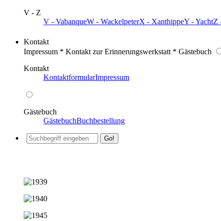
V - Z
V - Vabanque
W - Wackelpeter
X - Xanthippe
Y - Yacht
Z 
Kontakt
Impressum * Kontakt zur Erinnerungswerkstatt * Gästebuch
Kontakt
Kontaktformular
Impressum
Gästebuch
Gästebuch
Buchbestellung