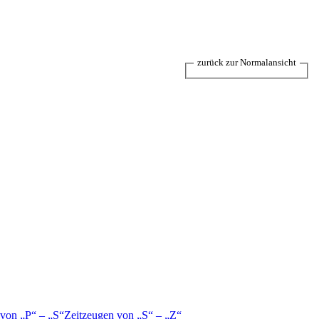
zurück zur Normalansicht
 von
P
–
S
Zeitzeugen von
S
–
Z