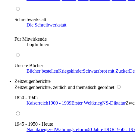
Schreibwerkstatt
Die Schreibwerkstatt
Für Mitwirkende
LogIn Intern
Unsere Bücher
Bücher bestellen
Kriegskinder
Schwarzbrot mit Zucker
De
Zeitzeugenberichte
Zeitzeugenberichte, zeitlich und thematisch geordnet
1850 - 1945
Kaiserreich
1900 - 1939
Erster Weltkrieg
NS-Diktatur
Zwei
1945 - 1950 - Heute
Nachkriegszeit
Währungsreform
40 Jahre DDR
1950 - 19