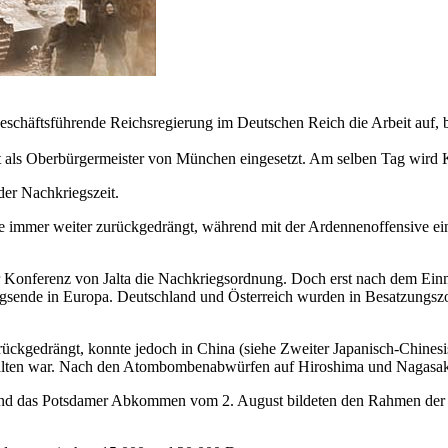
chäftsführende Reichsregierung im Deutschen Reich die Arbeit auf, bis
t als Oberbürgermeister von München eingesetzt. Am selben Tag wird
er Nachkriegszeit.
mmer weiter zurückgedrängt, während mit der Ardennenoffensive ein le
der Konferenz von Jalta die Nachkriegsordnung. Doch erst nach dem Ei
iegsende in Europa. Deutschland und Österreich wurden in Besatzungs
rückgedrängt, konnte jedoch in China (siehe Zweiter Japanisch-Chinesi
alten war. Nach den Atombombenabwürfen auf Hiroshima und Nagasaki 
 und das Potsdamer Abkommen vom 2. August bildeten den Rahmen der