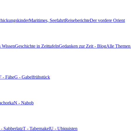
chickungskinder
Maritimes, Seefahrt
Reiseberichte
Der vordere Orient
s Wissen
Geschichte in Zeittafeln
Gedanken zur Zeit - Blog
Alle Themen 
F - Fähe
G - Gabelfrühstück
achorka
N - Nabob
 - Sabberlatz
T - Tabernakel
U - Ubiquisten