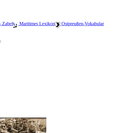
- Zabel
️ Maritimes Lexikon
️ Ostpreußen-Vokabular