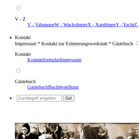
V - Z
V - Vabanque
W - Wackelpeter
X - Xanthippe
Y - Yacht
Z 
Kontakt
Impressum * Kontakt zur Erinnerungswerkstatt * Gästebuch
Kontakt
Kontaktformular
Impressum
Gästebuch
Gästebuch
Buchbestellung