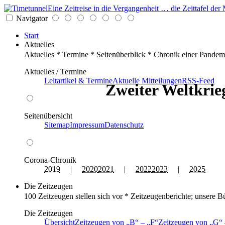
Eine Zeitreise in die Vergangenheit … die Zeittafel d
Navigator
Start
Aktuelles
Aktuelles * Termine * Seitenüberblick * Chronik einer Pandem
Aktuelles / Termine
Leitartikel & Termine
Aktuelle Mitteilungen
RSS-Feed
Zweiter Weltkrieg
Seitenübersicht
Sitemap
Impressum
Datenschutz
Corona-Chronik
2019
|
2020
2021
|
2022
2023
|
2025
Die Zeitzeugen
100 Zeitzeugen stellen sich vor * Zeitzeugenberichte; unsere B
Die Zeitzeugen
Übersicht
Zeitzeugen von
B
–
F
Zeitzeugen von
G