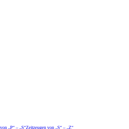
 von
P
–
S
Zeitzeugen von
S
–
Z