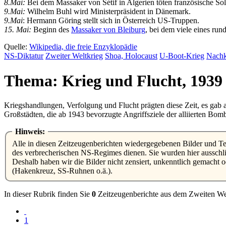
8.Mai:
Bei dem Massaker von Sétif in Algerien töten französische S
9.Mai:
Wilhelm Buhl wird Ministerpräsident in Dänemark.
9.Mai
: Hermann Göring stellt sich in Österreich US-Truppen.
15. Mai:
Beginn des
Massaker von Bleiburg
, bei dem viele eines ru
Quelle:
Wikipedia, die freie Enzyklopädie
NS-Diktatur
Zweiter Weltkrieg
Shoa, Holocaust
U-Boot-Krieg
Nachk
Thema: Krieg und Flucht, 1939 
Kriegshandlungen, Verfolgung und Flucht prägten diese Zeit, es gab 
Großstädten, die ab 1943 bevorzugte Angriffsziele der alliierten Bomb
Hinweis:
Alle in diesen Zeitzeugenberichten wiedergegebenen Bilder und Texte sollen der staatsbürgerlichen Aufklärung, nicht aber der Glorifizierung oder Verherrlichung von Kriegshandlungen, oder gar der Taten
des verbrecherischen NS-Regimes dienen. Sie wurden hier ausschli
Deshalb haben wir die Bilder nicht zensiert, unkenntlich gemacht
(Hakenkreuz, SS-Ruhnen o.ä.).
In dieser Rubrik finden Sie
0
Zeitzeugenberichte aus dem Zweiten Wel
1