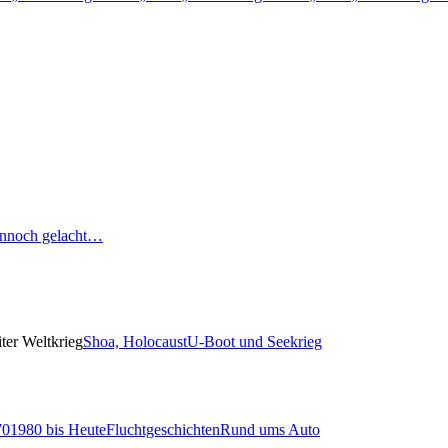
nnoch gelacht…
ter Weltkrieg
Shoa, Holocaust
U-Boot und Seekrieg
70
1980 bis Heute
Fluchtgeschichten
Rund ums Auto