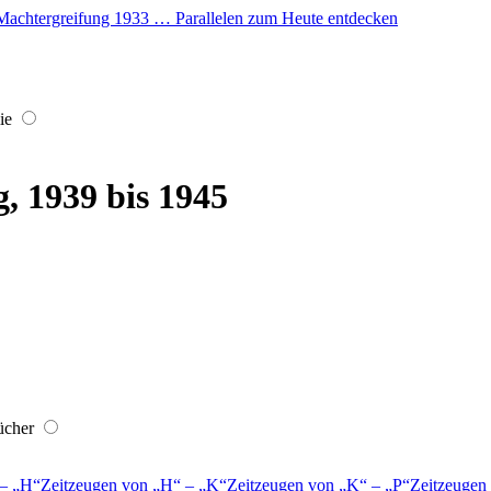
er Machtergreifung 1933 … Parallelen zum Heute entdecken
ie
, 1939 bis 1945
ücher
–
H
Zeitzeugen von
H
–
K
Zeitzeugen von
K
–
P
Zeitzeugen