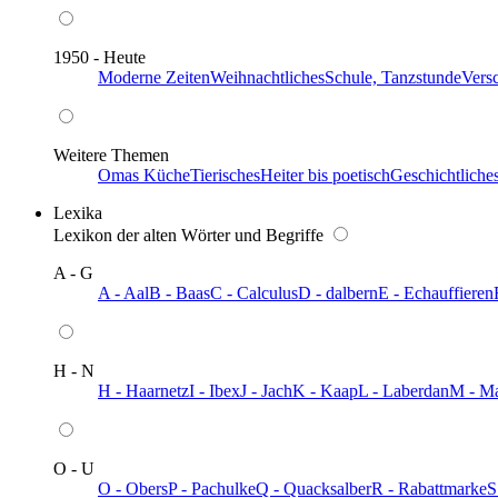
1950 - Heute
Moderne Zeiten
Weihnachtliches
Schule, Tanzstunde
Vers
Weitere Themen
Omas Küche
Tierisches
Heiter bis poetisch
Geschichtliche
Lexika
Lexikon der alten Wörter und Begriffe
A - G
A - Aal
B - Baas
C - Calculus
D - dalbern
E - Echauffieren
H - N
H - Haarnetz
I - Ibex
J - Jach
K - Kaap
L - Laberdan
M - M
O - U
O - Obers
P - Pachulke
Q - Quacksalber
R - Rabattmarke
S