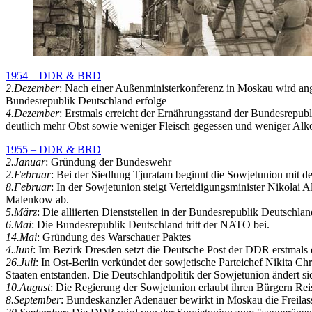
1954 – DDR & BRD
2.Dezember
: Nach einer Außenministerkonferenz in Moskau wird ang
Bundesrepublik Deutschland erfolge
4.Dezember
: Erstmals erreicht der Ernährungsstand der Bundesrepubl
deutlich mehr Obst sowie weniger Fleisch gegessen und weniger Alk
1955 – DDR & BRD
2.Januar
: Gründung der Bundeswehr
2.Februar
: Bei der Siedlung Tjuratam beginnt die Sowjetunion mit d
8.Februar
: In der Sowjetunion steigt Verteidigungsminister Nikolai
Malenkow ab.
5.März
: Die alliierten Dienststellen in der Bundesrepublik Deutschla
6.Mai
: Die Bundesrepublik Deutschland tritt der NATO bei.
14.Mai
: Gründung des Warschauer Paktes
4.Juni
: Im Bezirk Dresden setzt die Deutsche Post der DDR erstmals 
26.Juli
: In Ost-Berlin verkündet der sowjetische Parteichef Nikita
Staaten entstanden. Die Deutschlandpolitik der Sowjetunion ändert si
10.August
: Die Regierung der Sowjetunion erlaubt ihren Bürgern Rei
8.September
: Bundeskanzler Adenauer bewirkt in Moskau die Freilas