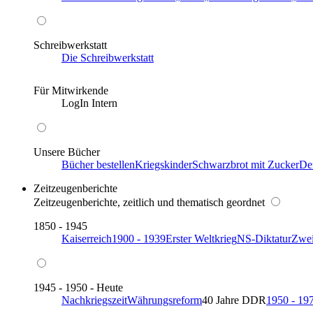
Schreibwerkstatt
Die Schreibwerkstatt
Für Mitwirkende
LogIn Intern
Unsere Bücher
Bücher bestellen
Kriegskinder
Schwarzbrot mit Zucker
De
Zeitzeugenberichte
Zeitzeugenberichte, zeitlich und thematisch geordnet
1850 - 1945
Kaiserreich
1900 - 1939
Erster Weltkrieg
NS-Diktatur
Zwei
1945 - 1950 - Heute
Nachkriegszeit
Währungsreform
40 Jahre DDR
1950 - 19