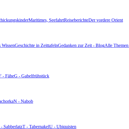
chickungskinder
Maritimes, Seefahrt
Reiseberichte
Der vordere Orient
s Wissen
Geschichte in Zeittafeln
Gedanken zur Zeit - Blog
Alle Themen 
F - Fähe
G - Gabelfrühstück
achorka
N - Nabob
 - Sabberlatz
T - Tabernakel
U - Ubiquisten