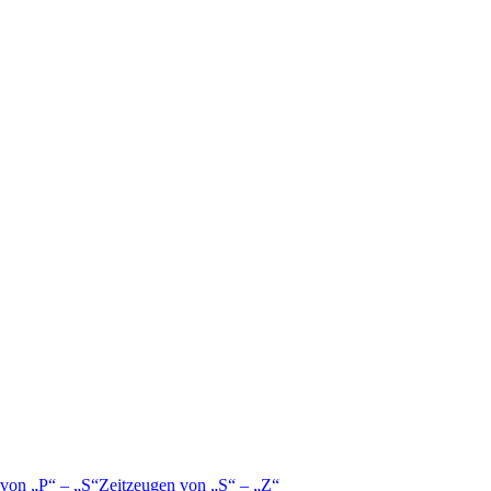
 von
P
–
S
Zeitzeugen von
S
–
Z