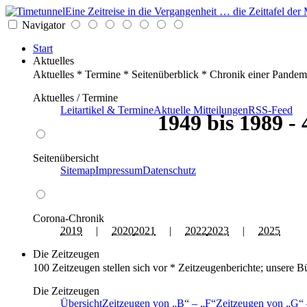
Eine Zeitreise in die Vergangenheit … die Zeittafel d
Navigator
Start
Aktuelles
Aktuelles * Termine * Seitenüberblick * Chronik einer Pandem
Aktuelles / Termine
Leitartikel & Termine
Aktuelle Mitteilungen
RSS-Feed
1949 bis 1989 -
Seitenübersicht
Sitemap
Impressum
Datenschutz
Corona-Chronik
2019
|
2020
2021
|
2022
2023
|
2025
Die Zeitzeugen
100 Zeitzeugen stellen sich vor * Zeitzeugenberichte; unsere B
Die Zeitzeugen
Übersicht
Zeitzeugen von
B
–
F
Zeitzeugen von
G