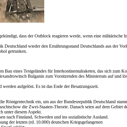
ekündigt, dass der Ostblock reagieren werde, wenn eine militärische 
ik Deutschland wieder den Ernährungsstand Deutschlands aus der Vorkri
ohol getrunken.
em Bau eines Testgeländes für Interkontinentalraketen, das sich zum 
 Alexandrowitsch Bulganin zum Vorsitzenden des Ministerrats auf und l
nd werden aufgelöst. Es ist das Ende der Besatzungszeit.
die Röntgentechnik ein, um aus der Bundesrepublik Deutschland stamme
 Chruschtschow die Zwei-Staaten-Theorie. Danach seien auf dem Gebiet
ch unter diesem Aspekt.
sen nach Finnland, Schweden und ins sozialistische Ausland.
sung der letzten (rd. 10.000) deutschen Kriegsgefangenen