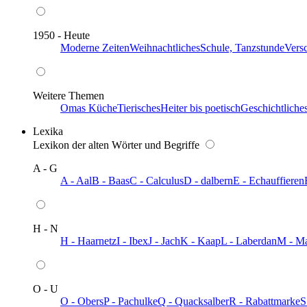
1950 - Heute
Moderne Zeiten
Weihnachtliches
Schule, Tanzstunde
Vers
Weitere Themen
Omas Küche
Tierisches
Heiter bis poetisch
Geschichtliche
Lexika
Lexikon der alten Wörter und Begriffe
A - G
A - Aal
B - Baas
C - Calculus
D - dalbern
E - Echauffieren
H - N
H - Haarnetz
I - Ibex
J - Jach
K - Kaap
L - Laberdan
M - M
O - U
O - Obers
P - Pachulke
Q - Quacksalber
R - Rabattmarke
S