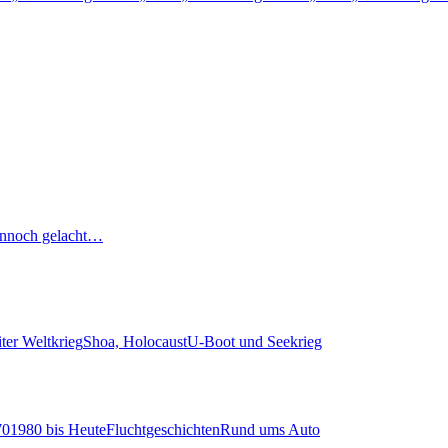
nnoch gelacht…
ter Weltkrieg
Shoa, Holocaust
U-Boot und Seekrieg
70
1980 bis Heute
Fluchtgeschichten
Rund ums Auto