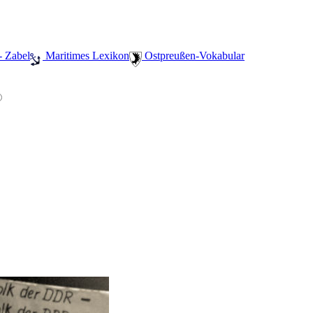
- Zabel
️ Maritimes Lexikon
️ Ostpreußen-Vokabular