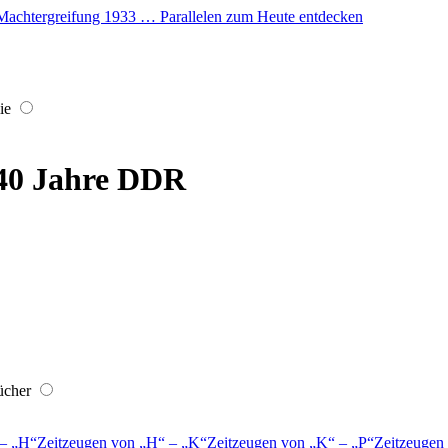
er Machtergreifung 1933 … Parallelen zum Heute entdecken
ie
 40 Jahre DDR
ücher
–
H
Zeitzeugen von
H
–
K
Zeitzeugen von
K
–
P
Zeitzeugen