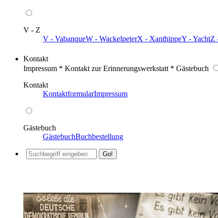
V - Z
V - Vabanque
W - Wackelpeter
X - Xanthippe
Y - Yacht
Z 
Kontakt
Impressum * Kontakt zur Erinnerungswerkstatt * Gästebuch
Kontakt
Kontaktformular
Impressum
Gästebuch
Gästebuch
Buchbestellung