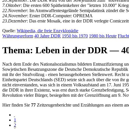
20.September
: Die DDR wird von der Sowjetunion zum "souveränen S
7.Oktober
: Die ersten 600 Spätheimkehrer der "letzten 10.000" Krieg
22.November
: Im Atomwaffentestgelände Semipalatinsk zündet die S
24.November
: Erster DDR-Computer: OPREMA
23.Dezember
: Das erste Mosaik, eine in der DDR verlegte Comiczeits
Quelle:
Wikipedia, die freie Enzyklopädie
Währungs
reform
40 Jahre DDR
1950 bis 1970
1980 bis Heute
Fluch
Thema: Leben in der DDR — 40
Nach dem Ende des Nationalsozialismus bildeten Entnazifizierung un
Sowjetischen Besatzungszone die Deutsche Demokratische Republik (
mit ihr der Strafvollzug - einen herausgehobenen Stellenwert. Recht un
Einheitspartei Deutschlands (SED) setzte sich auch über die von ihr
nicht einverstanden, was sich in einem Volksaufstand am 17. Juni 19
die DDR in ihrer Existenz, was erst durch starke Grenzbefestigung, 
Revolution vieler Bürger, besiegelten mit der Grenzöffnung am 9. 
Hier finden Sie
77
Zeitzeugenberichte und Erzählungen aus einem an
1
2