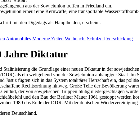
taat" erklärt
sgefangenen aus der Sowjetunion treffen in Friedland ein.
owjetunion erneut eine Kernwaffe, eine transportable Wasserstoffbomb
chrift mit den Digedags als Haupthelden, erscheint.
ten
Automobiles
Moderne Zeiten
Weihnacht
Schulzeit
Verschickung
 Jahre Diktatur
d Stalinisierung die Grundlage einer neuen Diktatur in der sowjetisc
DDR) als ein weitgehend von der Sowjetunion abhängiger Staat. Im S
d Justiz fügten sich in das System totalitärer Herrschaft ein, das politi
 geschaffene Rechtsordnung hinweg. Große Teile der Bevölkerung waren 
53 entlud, der von sowjetischen Truppen blutig niedergeschlagen wurd
Schießbefehl und den Bau der Berliner Mauer 1961 gestoppt werden konnt
Novmber 1989 das Ende der DDR. Mit der deutschen Wiedervereinigung
deren Deutschland.