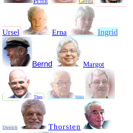
Peter
Gerda
Ingrid
Ursel
Erna
Bernd
Margot
Theo
Walter
Thorsten
Dietrich