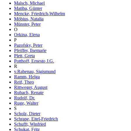
Malsch, Michael
Matiba, Günter
Mencke, Friedrich-Wilhelm
Möbius, Natalia
Münster, Peter
O
Orkina, Elena
P
Pazofsky, Peter
Pfeiffer, Ilsemarie
Plett, Greta
Potthoff, Ernesto J.G.
R
v.Rabenau, Sigismund
Ramm, Helga
Reif, Theo
Rittweger, August
Rubach, Renate
Rudolf, Dr.
Ruge, Walter
S
Scholz, Dieter
Schrape, Eitel-Friedrich
Schufft, Winfried
Schukat, Fritz