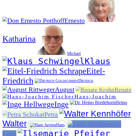
Ernesto
Katharina
Michael
Klaus
Eitel-
Friedrich
Dietrich
August
Renate
Hans-Joachim
Inge
Heino
Petra
Walter
Hans
Lotte