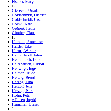
Fischer, Margot
G
Giesecke, Ursula
Goldschmidt, Dietrich
Goldschmidt, Ursel
Gorski, Karol
Grünert, Helga
Günther, Claus
H
Hamann, Anneliese
Harder, Eike
Harms, Werner
Haupt, Adolf Julius
Heidenreich, Lotte
Heitzhausen, Rudolf
Hellwege, Inge
Heimerl, Hilde
Herzog, Bernd
Herzog, Erna
Herzog, Jens
Herzog, Petra
Hohn, Peter
v.Husen, Ingrid
Hünichen, Liesel
J