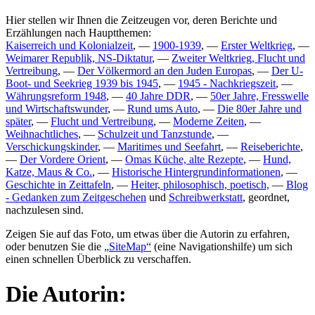
Hier stellen wir Ihnen die Zeitzeugen vor, deren Berichte und
Erzählungen nach Hauptthemen:
Kaiserreich und Kolonialzeit
, —
1900-1939
, —
Erster Weltkrieg
, —
Weimarer Republik, NS-Diktatur
, —
Zweiter Weltkrieg, Flucht und
Vertreibung
, —
Der Völkermord an den Juden Europas
, —
Der U-
Boot- und Seekrieg 1939 bis 1945
, —
1945 - Nachkriegszeit
, —
Währungsreform 1948
, —
40 Jahre DDR
, —
50er Jahre, Fresswelle
und Wirtschaftswunder
, —
Rund ums Auto
, —
Die 80er Jahre und
später
, —
Flucht und Vertreibung
, —
Moderne Zeiten
, —
Weihnachtliches
, —
Schulzeit und Tanzstunde
, —
Verschickungskinder
, —
Maritimes und Seefahrt
, —
Reiseberichte
,
—
Der Vordere Orient
, —
Omas Küche, alte Rezepte
, —
Hund,
Katze, Maus & Co.
, —
Historische Hintergrundinformationen
, —
Geschichte in Zeittafeln
, —
Heiter, philosophisch, poetisch,
—
Blog
- Gedanken zum Zeitgeschehen
und
Schreibwerkstatt
, geordnet,
nachzulesen sind.
Zeigen Sie auf das Foto, um etwas über die Autorin zu erfahren,
oder benutzen Sie die
SiteMap
(eine Navigationshilfe) um sich
einen schnellen Überblick zu verschaffen.
Die Autorin: