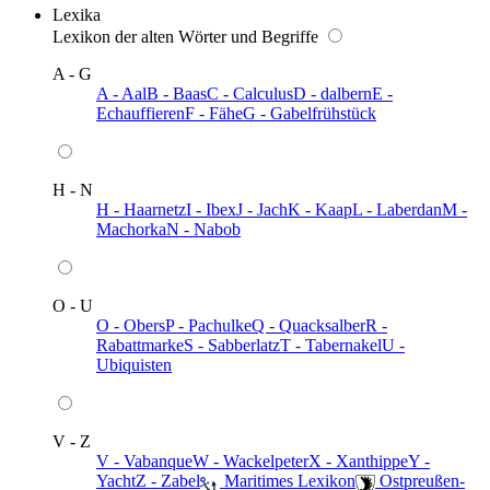
Lexika
Lexikon der alten Wörter und Begriffe
A - G
A - Aal
B - Baas
C - Calculus
D - dalbern
E -
Echauffieren
F - Fähe
G - Gabelfrühstück
H - N
H - Haarnetz
I - Ibex
J - Jach
K - Kaap
L - Laberdan
M -
Machorka
N - Nabob
O - U
O - Obers
P - Pachulke
Q - Quacksalber
R -
Rabattmarke
S - Sabberlatz
T - Tabernakel
U -
Ubiquisten
V - Z
V - Vabanque
W - Wackelpeter
X - Xanthippe
Y -
Yacht
Z - Zabel
️ Maritimes Lexikon
️ Ostpreußen-