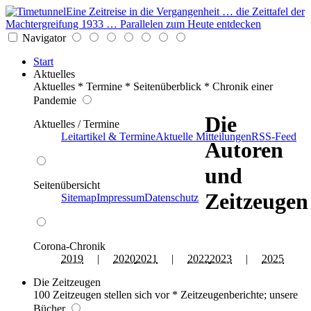
Eine Zeitreise in die Vergangenheit … die Zeittafel der
Machtergreifung 1933 … Parallelen zum Heute entdecken
Navigator
Start
Aktuelles
Aktuelles * Termine * Seitenüberblick * Chronik einer
Pandemie
Die
Aktuelles / Termine
Leitartikel & Termine
Aktuelle Mitteilungen
RSS-Feed
Autoren
und
Seitenübersicht
Zeitzeugen
Sitemap
Impressum
Datenschutz
Corona-Chronik
2019
|
2020
2021
|
2022
2023
|
2025
Die Zeitzeugen
100 Zeitzeugen stellen sich vor * Zeitzeugenberichte; unsere
Bücher