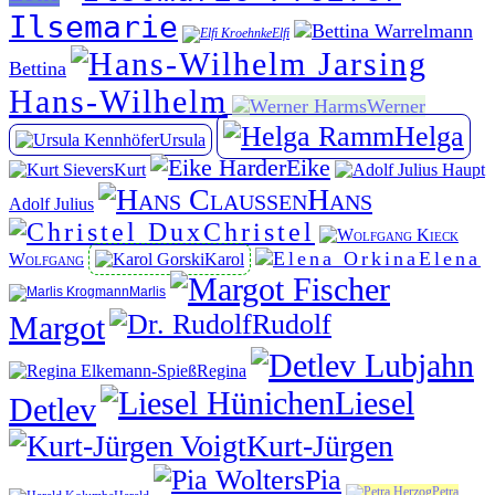
Ilsemarie
Elfi
Bettina
Hans-Wilhelm
Werner
Helga
Ursula
Eike
Kurt
Hans
Adolf Julius
Christel
Elena
Wolfgang
Karol
Marlis
Rudolf
Margot
Regina
Liesel
Detlev
Kurt-Jürgen
Pia
Petra