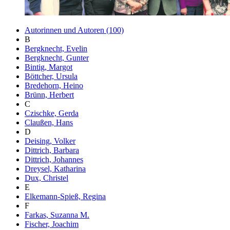
Autorinnen und Autoren (100)
B
Bergknecht, Evelin
Bergknecht, Gunter
Bintig, Margot
Böttcher, Ursula
Bredehorn, Heino
Brünn, Herbert
C
Czischke, Gerda
Claußen, Hans
D
Deising, Volker
Dittrich, Barbara
Dittrich, Johannes
Dreysel, Katharina
Dux, Christel
E
Elkemann-Spieß, Regina
F
Farkas, Suzanna M.
Fischer, Joachim