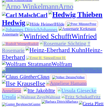
Harald
Arno
Carl
Hedwig
Hilde
Peter
Johannes
Annemarie
Winfried
Rudolf
Heinz-
Rosemarie
Eberhard
Ernst H.
Wolfram
Friedrich-Wilhelm
Claus
Volker
Ilse
Itte
Anneliese
Ursula
Fritz
Waltraut
Barbara
Gunter