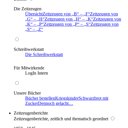
Die Zeitzeugen
Übersicht
Zeitzeugen von
B
–
F
Zeitzeugen von
G
–
H
Zeitzeugen von
H
–
K
Zeitzeugen von
K
–
P
Zeitzeugen von
P
–
S
Zeitzeugen von
S
–
Z
Schreibwerkstatt
Die Schreibwerkstatt
Für Mitwirkende
LogIn Intern
Unsere Bücher
Bücher bestellen
Kriegskinder
Schwarzbrot mit
Zucker
Dennoch gelacht…
Zeitzeugenberichte
Zeitzeugenberichte, zeitlich und thematisch geordnet