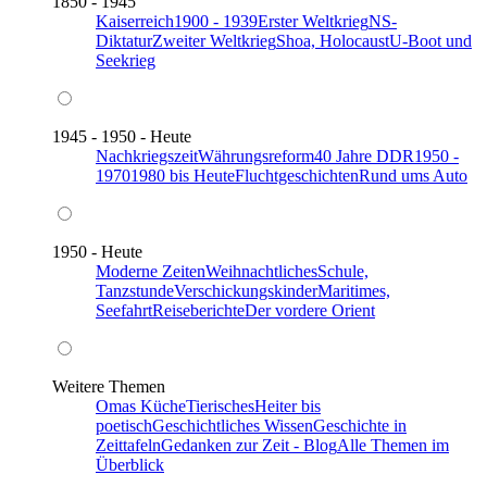
1850 - 1945
Kaiserreich
1900 - 1939
Erster Weltkrieg
NS-
Diktatur
Zweiter Weltkrieg
Shoa, Holocaust
U-Boot und
Seekrieg
1945 - 1950 - Heute
Nachkriegszeit
Währungsreform
40 Jahre DDR
1950 -
1970
1980 bis Heute
Fluchtgeschichten
Rund ums Auto
1950 - Heute
Moderne Zeiten
Weihnachtliches
Schule,
Tanzstunde
Verschickungskinder
Maritimes,
Seefahrt
Reiseberichte
Der vordere Orient
Weitere Themen
Omas Küche
Tierisches
Heiter bis
poetisch
Geschichtliches Wissen
Geschichte in
Zeittafeln
Gedanken zur Zeit - Blog
Alle Themen im
Überblick