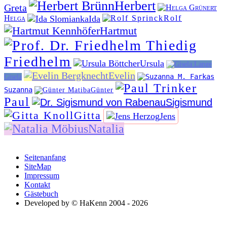
Herbert
Greta
Ida
Helga
Rolf
Hartmut
Friedhelm
Ursula
Evelin
Gisela
Suzanna
Günter
Paul
Sigismund
Gitta
Jens
Natalia
Seitenanfang
SiteMap
Impressum
Kontakt
Gästebuch
Developed by © HaKenn 2004 - 2026