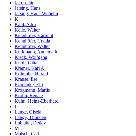
Jakob, Itte
Jarsing, Hans
Jarsing, Hans-Wilhelm
K
Kahl, Addi
Kelle, Walter
Kennhöfer, Hartmut
Kennhöfer, Ursula
Kennhöfer, Walter
Kerkmann, Annemarie
Kieck, Wolfgang
Knoll, Gitta
Kramer, Karl A.
Kolumbe, Harald
Krause, Ilse
Kroehnke, Elfi
Krogmann, Marlis
Krohn, Renate
Kuhn, Heinz-Eberhard
L
Lange, Gisela
Lange, Thorsten
Lubjahn, Detlev
M
Malsch, Carl