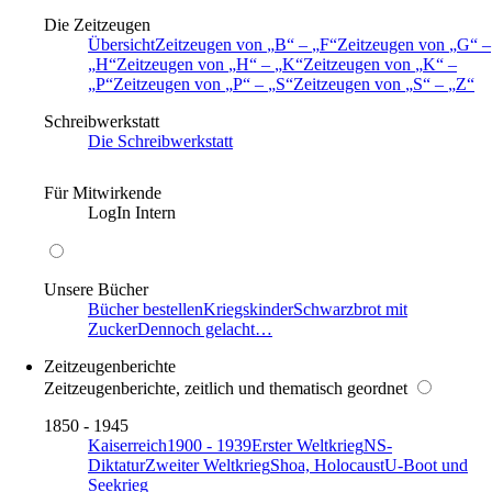
Die Zeitzeugen
Übersicht
Zeitzeugen von
B
–
F
Zeitzeugen von
G
–
H
Zeitzeugen von
H
–
K
Zeitzeugen von
K
–
P
Zeitzeugen von
P
–
S
Zeitzeugen von
S
–
Z
Schreibwerkstatt
Die Schreibwerkstatt
Für Mitwirkende
LogIn Intern
Unsere Bücher
Bücher bestellen
Kriegskinder
Schwarzbrot mit
Zucker
Dennoch gelacht…
Zeitzeugenberichte
Zeitzeugenberichte, zeitlich und thematisch geordnet
1850 - 1945
Kaiserreich
1900 - 1939
Erster Weltkrieg
NS-
Diktatur
Zweiter Weltkrieg
Shoa, Holocaust
U-Boot und
Seekrieg