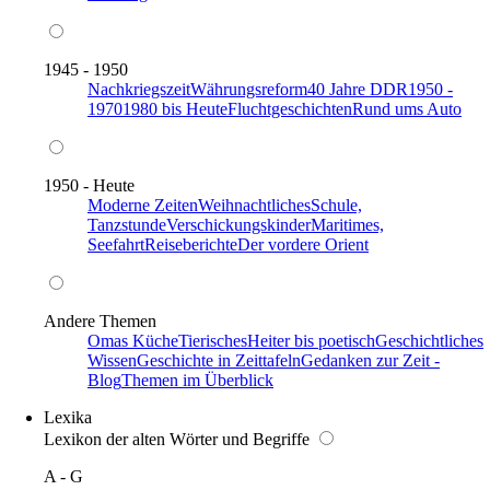
1945 - 1950
Nachkriegszeit
Währungsreform
40 Jahre DDR
1950 -
1970
1980 bis Heute
Fluchtgeschichten
Rund ums Auto
1950 - Heute
Moderne Zeiten
Weihnachtliches
Schule,
Tanzstunde
Verschickungskinder
Maritimes,
Seefahrt
Reiseberichte
Der vordere Orient
Andere Themen
Omas Küche
Tierisches
Heiter bis poetisch
Geschichtliches
Wissen
Geschichte in Zeittafeln
Gedanken zur Zeit -
Blog
Themen im Überblick
Lexika
Lexikon der alten Wörter und Begriffe
A - G