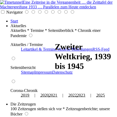
Eine Zeitreise in die Vergangenheit … die Zeittafel der
Machtergreifung 1933 … Parallelen zum Heute entdecken
Navigator
Start
Aktuelles
Aktuelles * Termine * Seitenüberblick * Chronik einer
Pandemie
Zweiter
Aktuelles / Termine
Leitartikel & Termine
Aktuelle Mitteilungen
RSS-Feed
Weltkrieg, 1939
bis 1945
Seitenübersicht
Sitemap
Impressum
Datenschutz
Corona-Chronik
2019
|
2020
2021
|
2022
2023
|
2025
Die Zeitzeugen
100 Zeitzeugen stellen sich vor * Zeitzeugenberichte; unsere
Bücher