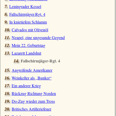
Leningrader Kessel
Fallschirmjäger-Rgt. 4
In knietiefem Schlamm
Calvados mit Olivenöl
Neapel, eine ungesunde Gegend
Mein 22. Geburtstag
Lazarett Landshut
Fallschirmjäger-Rgt. 4
Angreifende Amerikaner
Weinkeller als
Bunker
Ein anderer Krieg
Rückzug Richtung Norden
Do-Zug wieder zum Tross
Britisches Artilleriefeuer