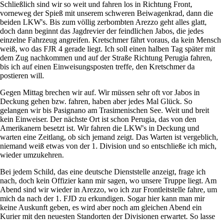
Schließlich sind wir so weit und fahren los in Richtung Front,
vorneweg der Spieß mit unserem schweren Beiwagenkrad, dann die
beiden LKW's. Bis zum völlig zerbombten Arezzo geht alles glatt,
doch dann beginnt das Jagdrevier der feindlichen Jabos, die jedes
einzelne Fahrzeug angreifen. Kretschmer fährt voraus, da kein Mensch
weiß, wo das FJR 4 gerade liegt. Ich soll einen halben Tag später mit
dem Zug nachkommen und auf der Straße Richtung Perugia fahren,
bis ich auf einen Einweisungsposten treffe, den Kretschmer da
postieren will.
Gegen Mittag brechen wir auf. Wir müssen sehr oft vor Jabos in
Deckung gehen bzw. fahren, haben aber jedes Mal Glück. So
gelangen wir bis Pasignano am Trasimenischen See. Weit und breit
kein Einweiser. Der nächste Ort ist schon Perugia, das von den
Amerikanern besetzt ist. Wir fahren die LKW's in Deckung und
warten eine Zeitlang, ob sich jemand zeigt. Das Warten ist vergeblich,
niemand weiß etwas von der 1. Division und so entschließe ich mich,
wieder umzukehren.
Bei jedem Schild, das eine deutsche Dienststelle anzeigt, frage ich
nach, doch kein Offizier kann mir sagen, wo unsere Truppe liegt. Am
Abend sind wir wieder in Arezzo, wo ich zur Frontleitstelle fahre, um
mich da nach der 1. FJD zu erkundigen. Sogar hier kann man mir
keine Auskunft geben, es wird aber noch am gleichen Abend ein
Kurier mit den neuesten Standorten der Divisionen erwartet. So lasse