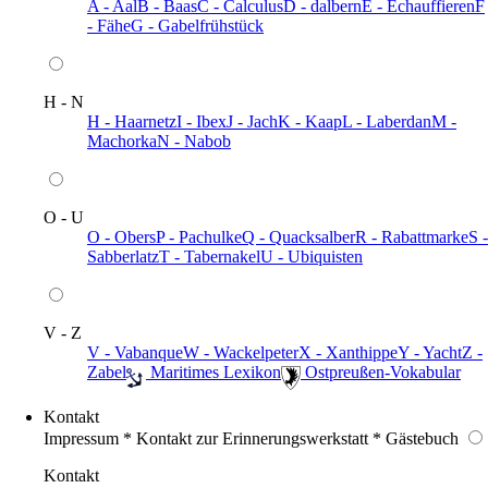
A - Aal
B - Baas
C - Calculus
D - dalbern
E - Echauffieren
F
- Fähe
G - Gabelfrühstück
H - N
H - Haarnetz
I - Ibex
J - Jach
K - Kaap
L - Laberdan
M -
Machorka
N - Nabob
O - U
O - Obers
P - Pachulke
Q - Quacksalber
R - Rabattmarke
S -
Sabberlatz
T - Tabernakel
U - Ubiquisten
V - Z
V - Vabanque
W - Wackelpeter
X - Xanthippe
Y - Yacht
Z -
Zabel
️ Maritimes Lexikon
️ Ostpreußen-Vokabular
Kontakt
Impressum * Kontakt zur Erinnerungswerkstatt * Gästebuch
Kontakt