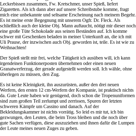
Leckerbissen zusammen, Fw. Kretschmer, unser Spieß, liefert
Zigaretten. Als ich dann aber auf unsere Schreibstube komme, fragt
mich eine unbekannte und seltsame Erscheinung nach meinem Begehr.
Es ist meine erste Begegnung mit unserem Ogfr. Dr. Fleck. Als
schließlich auch der kleine Obj. Mann auftaucht, nötigt mir dieser noch
eine große Tüte Schokolade aus seinen Beständen auf. Ich komme
schwer mit Geschenken beladen in meiner Unterkunft an, die ich mit
Uli Prause, der inzwischen auch Obj. geworden ist, teile. Es ist wie zu
Weihnachten!
Der Spieß stellt mir frei, welche Tätigkeit ich ausüben will, ich kann
irgendeinen Funktionerposten übernehmen oder einen neuen
Granatwerferzug, der gerade aufgestellt werden soll. Ich wähle, ohne
überlegen zu müssen, den Zug.
Es ist keine Kleinigkeit, ihn auszurüsten, außer den drei neuen
Werfern, den ersten 12 cm-Werfern der Kompanie, ist praktisch nichts
da. Gute Leute haben wir genügend, doch schon die Tropenuniformen
sind zum großen Teil zerlumpt und zerrissen, Spuren der letzten
schweren Kämpfe um Cassino und danach. Auf der
Bekleidungskammer ist nichts vorrätig. So leid es mir tut, ich bin
gezwungen, den Leuten, die beim Tross bleiben und die noch über
gute Sachen verfügen, diese auszuziehen und ihnen dafür die Lumpen
der Leute meines neuen Zuges zu geben.