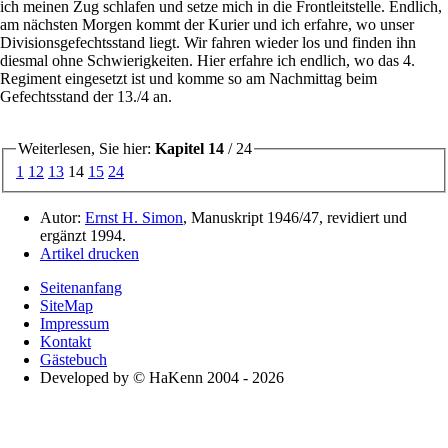
ich meinen Zug schlafen und setze mich in die Frontleitstelle. Endlich,
am nächsten Morgen kommt der Kurier und ich erfahre, wo unser
Divisionsgefechtsstand liegt. Wir fahren wieder los und finden ihn
diesmal ohne Schwierigkeiten. Hier erfahre ich endlich, wo das 4.
Regiment eingesetzt ist und komme so am Nachmittag beim
Gefechtsstand der 13./4 an.
Weiterlesen, Sie hier:
Kapitel 14
/ 24
1
12
13
14
15
24
Autor:
Ernst H. Simon
, Manuskript 1946/47, revidiert und
ergänzt 1994.
Artikel drucken
Seitenanfang
SiteMap
Impressum
Kontakt
Gästebuch
Developed by © HaKenn 2004 - 2026