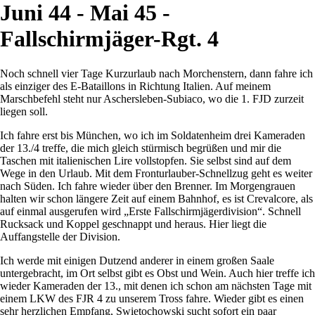
Juni 44 - Mai 45 -
Fallschirmjäger-Rgt. 4
Noch schnell vier Tage Kurzurlaub nach Morchenstern, dann fahre ich
als einziger des E-Bataillons in Richtung Italien. Auf meinem
Marschbefehl steht nur Aschersleben-Subiaco, wo die 1. FJD zurzeit
liegen soll.
Ich fahre erst bis München, wo ich im Soldatenheim drei Kameraden
der 13./4 treffe, die mich gleich stürmisch begrüßen und mir die
Taschen mit italienischen Lire vollstopfen. Sie selbst sind auf dem
Wege in den Urlaub. Mit dem Fronturlauber-Schnellzug geht es weiter
nach Süden. Ich fahre wieder über den Brenner. Im Morgengrauen
halten wir schon längere Zeit auf einem Bahnhof, es ist Crevalcore, als
auf einmal ausgerufen wird
Erste Fallschirmjägerdivision
. Schnell
Rucksack und Koppel geschnappt und heraus. Hier liegt die
Auffangstelle der Division.
Ich werde mit einigen Dutzend anderer in einem großen Saale
untergebracht, im Ort selbst gibt es Obst und Wein. Auch hier treffe ich
wieder Kameraden der 13., mit denen ich schon am nächsten Tage mit
einem LKW des FJR 4 zu unserem Tross fahre. Wieder gibt es einen
sehr herzlichen Empfang, Swietochowski sucht sofort ein paar