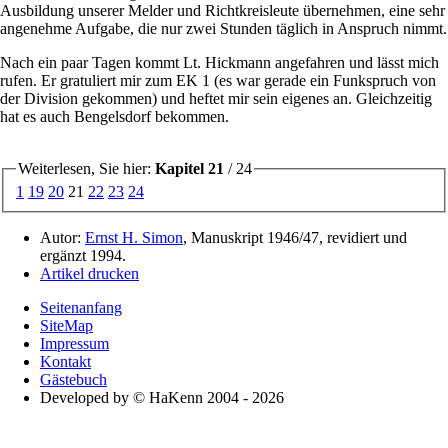
Ausbildung unserer Melder und Richtkreisleute übernehmen, eine sehr
angenehme Aufgabe, die nur zwei Stunden täglich in Anspruch nimmt.
Nach ein paar Tagen kommt Lt. Hickmann angefahren und lässt mich
rufen. Er gratuliert mir zum EK 1 (es war gerade ein Funkspruch von
der Division gekommen) und heftet mir sein eigenes an. Gleichzeitig
hat es auch Bengelsdorf bekommen.
Weiterlesen, Sie hier:
Kapitel 21
/ 24
1
19
20
21
22
23
24
Autor:
Ernst H. Simon
, Manuskript 1946/47, revidiert und
ergänzt 1994.
Artikel drucken
Seitenanfang
SiteMap
Impressum
Kontakt
Gästebuch
Developed by © HaKenn 2004 - 2026