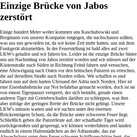
Einzige Brücke von Jabos
zerstört
Einige hundert Meter weiter kommen uns Kaschubowski und
Bergmann von unserer Kompanie entgegen, die nachschauen sollten,
was aus uns geworden ist, da wir keine Zeit mehr hatten, uns mit dem
Funkgerät abzumelden. In der Feuerstellung ist bald alles auf zwei
LKW's geladen und wir fahren los. Leider ist die einzige Brücke hinter
uns am Nachmittag von Jabos zerstört worden und wir müssen auf der
Küstenstraße nach Süden in Richtung Feind fahren und versuchen,
eine Abzweigung nach Osten vor den britischen Panzern zu erreichen,
die auf derselben Straße nach Norden rollen. Wir schaffen es und
fahren nun auf dem harten Ufersand der Adria nach Norden. Hier ist
eine Eisenbahnbrücke zur Not befahrbar gemacht worden, doch ist sie
von einem Tigerpanzer versperrt, der sich bemüht, gerade einen
anderen Tiger mit Getriebeschaden darüber zu schleppen, was ihm
aber infolge der geringen Breite der Brücke nicht gelingt. Unsere
LKW's müssen warten und wir suchen unter den eisernen
Brückenträgern Schutz, da die Brücke unter schwerem Feuer liegt.
Schließlich geben die Panzerleute auf, der schadhafte Tiger wird
zurückgestoßen und gesprengt, wir können weiterfahren und landen
endlich in einem Hafenstädtchen an der Adriastraße, das zur
Abwechslung unter dem Feuer schwerer Schiffsgeschütze liegt, das