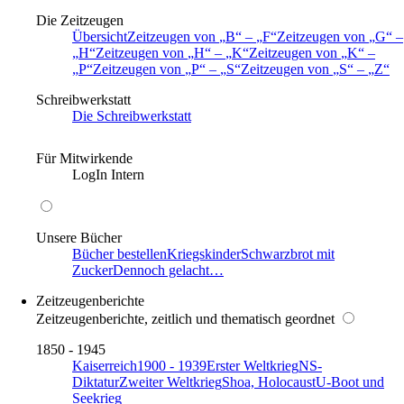
Die Zeitzeugen
Übersicht
Zeitzeugen von
B
–
F
Zeitzeugen von
G
–
H
Zeitzeugen von
H
–
K
Zeitzeugen von
K
–
P
Zeitzeugen von
P
–
S
Zeitzeugen von
S
–
Z
Schreibwerkstatt
Die Schreibwerkstatt
Für Mitwirkende
LogIn Intern
Unsere Bücher
Bücher bestellen
Kriegskinder
Schwarzbrot mit
Zucker
Dennoch gelacht…
Zeitzeugenberichte
Zeitzeugenberichte, zeitlich und thematisch geordnet
1850 - 1945
Kaiserreich
1900 - 1939
Erster Weltkrieg
NS-
Diktatur
Zweiter Weltkrieg
Shoa, Holocaust
U-Boot und
Seekrieg