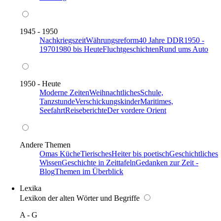
1945 - 1950
Nachkriegszeit
Währungsreform
40 Jahre DDR
1950 -
1970
1980 bis Heute
Fluchtgeschichten
Rund ums Auto
1950 - Heute
Moderne Zeiten
Weihnachtliches
Schule,
Tanzstunde
Verschickungskinder
Maritimes,
Seefahrt
Reiseberichte
Der vordere Orient
Andere Themen
Omas Küche
Tierisches
Heiter bis poetisch
Geschichtliches
Wissen
Geschichte in Zeittafeln
Gedanken zur Zeit -
Blog
Themen im Überblick
Lexika
Lexikon der alten Wörter und Begriffe
A - G