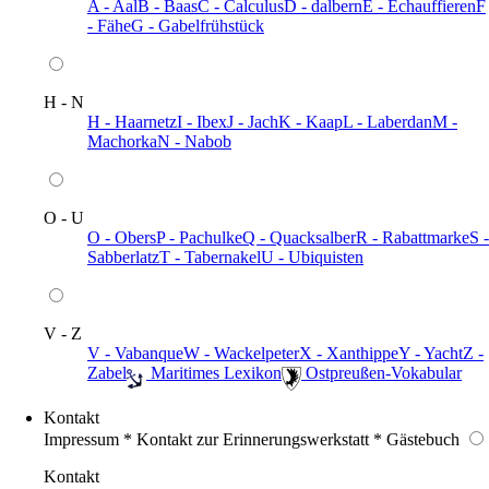
A - Aal
B - Baas
C - Calculus
D - dalbern
E - Echauffieren
F
- Fähe
G - Gabelfrühstück
H - N
H - Haarnetz
I - Ibex
J - Jach
K - Kaap
L - Laberdan
M -
Machorka
N - Nabob
O - U
O - Obers
P - Pachulke
Q - Quacksalber
R - Rabattmarke
S -
Sabberlatz
T - Tabernakel
U - Ubiquisten
V - Z
V - Vabanque
W - Wackelpeter
X - Xanthippe
Y - Yacht
Z -
Zabel
️ Maritimes Lexikon
️ Ostpreußen-Vokabular
Kontakt
Impressum * Kontakt zur Erinnerungswerkstatt * Gästebuch
Kontakt