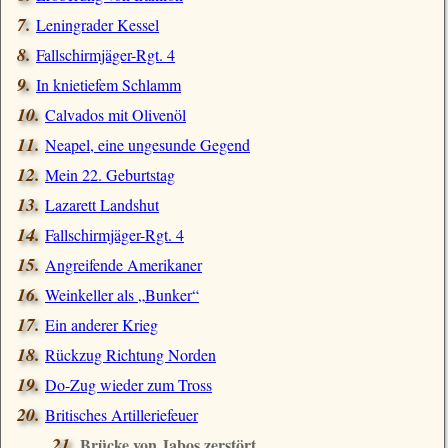
Leningrader Kessel
Fallschirmjäger-Rgt. 4
In knietiefem Schlamm
Calvados mit Olivenöl
Neapel, eine ungesunde Gegend
Mein 22. Geburtstag
Lazarett Landshut
Fallschirmjäger-Rgt. 4
Angreifende Amerikaner
Weinkeller als
Bunker
Ein anderer Krieg
Rückzug Richtung Norden
Do-Zug wieder zum Tross
Britisches Artilleriefeuer
Brücke von Jabos zerstört