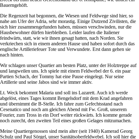
Bauerngehöft.
Die Regenzeit hat begonnen, die Wiesen und Feldwege sind hier, so
nahe am Ufer der Adria, sehr morastig. Einige Dutzend Zivilisten, die
sich hier zusammengefunden haben, müssen verschwinden, nur die
Hausbewohner dürfen hierbleiben. Leider laufen die Italiener
feindwärts, statt, wie wir ihnen gesagt hatten, nach Norden. Sie
verkriechen sich in einem anderen Hause und haben sofort durch das
englische Artilleriefeuer Tote und Verwundete. Erst dann gehen sie
nach hinten.
Wir schlagen unser Quartier am besten Platz, unter der Holztreppe auf
und langweilen uns. Ich spiele mit einem Feldwebel der 6. ein paar
Partien Schach, der Tommy hat eine Pause eingelegt. Nur seine
Artillerie und seine Jabos sind wie immer aktiv.
Lt. Weck bekommt Malaria und soll ins Lazarett. Auch ich werde
abgelöst, eines Tages kommt Bengelsdorf mit dem Krad angefahren
und übernimmt die B-Stelle. Ich fahre zum Gefechtsstand nach
Cesenatico und noch am gleichen Abend mit Fw. Groß, unserem
Fourier, zum Tross in ein Dorf weiter rückwärts. Ich komme gerade
noch zurecht, den zweiten Teil eines großen Gelages mitzumachen.
Meine Quartiergenossen sind mein alter (seit 1940) Kamerad Georg
Schulz und Paul Sörgel, unser Sanitätsoberfeldwebel. Ich soll hier die