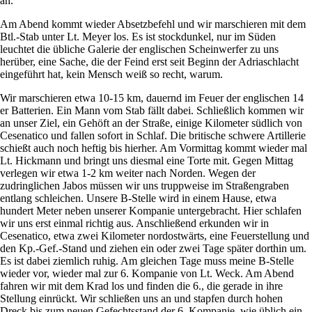
an.
Am Abend kommt wieder Absetzbefehl und wir marschieren mit dem
Btl.-Stab unter Lt. Meyer los. Es ist stockdunkel, nur im Süden
leuchtet die übliche Galerie der englischen Scheinwerfer zu uns
herüber, eine Sache, die der Feind erst seit Beginn der Adriaschlacht
eingeführt hat, kein Mensch weiß so recht, warum.
Wir marschieren etwa 10-15 km, dauernd im Feuer der englischen 14
er Batterien. Ein Mann vom Stab fällt dabei. Schließlich kommen wir
an unser Ziel, ein Gehöft an der Straße, einige Kilometer südlich von
Cesenatico und fallen sofort in Schlaf. Die britische schwere Artillerie
schießt auch noch heftig bis hierher. Am Vormittag kommt wieder mal
Lt. Hickmann und bringt uns diesmal eine Torte mit. Gegen Mittag
verlegen wir etwa 1-2 km weiter nach Norden. Wegen der
zudringlichen Jabos müssen wir uns truppweise im Straßengraben
entlang schleichen. Unsere B-Stelle wird in einem Hause, etwa
hundert Meter neben unserer Kompanie untergebracht. Hier schlafen
wir uns erst einmal richtig aus. Anschließend erkunden wir in
Cesenatico, etwa zwei Kilometer nordostwärts, eine Feuerstellung und
den Kp.-Gef.-Stand und ziehen ein oder zwei Tage später dorthin um.
Es ist dabei ziemlich ruhig. Am gleichen Tage muss meine B-Stelle
wieder vor, wieder mal zur 6. Kompanie von Lt. Weck. Am Abend
fahren wir mit dem Krad los und finden die 6., die gerade in ihre
Stellung einrückt. Wir schließen uns an und stapfen durch hohen
Dreck bis zum neuen Gefechtsstand der 6. Kompanie, wie üblich ein