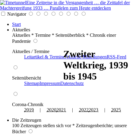
Eine Zeitreise in die Vergangenheit … die Zeittafel der
Machtergreifung 1933 … Parallelen zum Heute entdecken
Navigator
Start
Aktuelles
Aktuelles * Termine * Seitenüberblick * Chronik einer
Pandemie
Zweiter
Aktuelles / Termine
Leitartikel & Termine
Aktuelle Mitteilungen
RSS-Feed
Weltkrieg, 1939
bis 1945
Seitenübersicht
Sitemap
Impressum
Datenschutz
Corona-Chronik
2019
|
2020
2021
|
2022
2023
|
2025
Die Zeitzeugen
100 Zeitzeugen stellen sich vor * Zeitzeugenberichte; unsere
Bücher