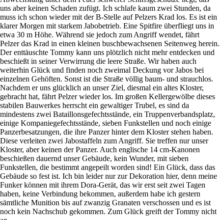
uns aber keinen Schaden zufügt. Ich schlafe kaum zwei Stunden, da
muss ich schon wieder mit der B-Stelle auf Pelzers Krad los. Es ist ein
klarer Morgen mit starkem Jabobetrieb. Eine Spitfire überfliegt uns in
etwa 30 m Höhe. Während sie jedoch zum Angriff wendet, fährt
Pelzer das Krad in einen kleinen buschbewachsenen Seitenweg herein.
Der enttäuschte Tommy kann uns plötzlich nicht mehr entdecken und
beschießt in seiner Verwirrung die leere Straße. Wir haben auch
weiterhin Glück und finden noch zweimal Deckung vor Jabos bei
einzelnen Gehöften. Sonst ist die Straße völlig baum- und strauchlos.
Nachdem er uns glücklich an unser Ziel, diesmal ein altes Kloster,
gebracht hat, fährt Pelzer wieder los. Im großen Kellergewölbe dieses
stabilen Bauwerkes herrscht ein gewaltiger Trubel, es sind da
mindestens zwei Bataillonsgefechtsstände, ein Truppenverbandsplatz,
einige Kompaniegefechtsstände, sieben Funkstellen und noch einige
Panzerbesatzungen, die ihre Panzer hinter dem Kloster stehen haben.
Diese verleiten zwei Jabostaffeln zum Angriff. Sie treffen nur unser
Kloster, aber keinen der Panzer. Auch englische 14 cm-Kanonen
beschießen dauernd unser Gebäude, kein Wunder, mit sieben
Funkstellen, die bestimmt angepeilt worden sind! Ein Glück, dass das
Gebäude so fest ist. Ich bin leider nur zur Dekoration hier, denn meine
Funker können mit ihrem Dora-Gerät, das wir erst seit zwei Tagen
haben, keine Verbindung bekommen, außerdem habe ich gestern
sämtliche Munition bis auf zwanzig Granaten verschossen und es ist
noch kein Nachschub gekommen. Zum Glück greift der Tommy nicht