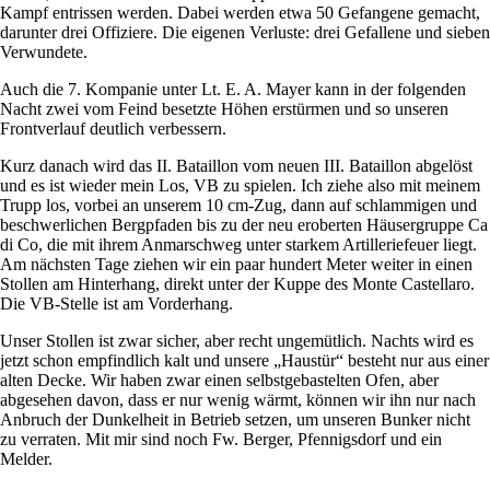
Kampf entrissen werden. Dabei werden etwa 50 Gefangene gemacht,
darunter drei Offiziere. Die eigenen Verluste: drei Gefallene und sieben
Verwundete.
Auch die 7. Kompanie unter Lt. E. A. Mayer kann in der folgenden
Nacht zwei vom Feind besetzte Höhen erstürmen und so unseren
Frontverlauf deutlich verbessern.
Kurz danach wird das II. Bataillon vom neuen III. Bataillon abgelöst
und es ist wieder mein Los, VB zu spielen. Ich ziehe also mit meinem
Trupp los, vorbei an unserem 10 cm-Zug, dann auf schlammigen und
beschwerlichen Bergpfaden bis zu der neu eroberten Häusergruppe Ca
di Co, die mit ihrem Anmarschweg unter starkem Artilleriefeuer liegt.
Am nächsten Tage ziehen wir ein paar hundert Meter weiter in einen
Stollen am Hinterhang, direkt unter der Kuppe des Monte Castellaro.
Die VB-Stelle ist am Vorderhang.
Unser Stollen ist zwar sicher, aber recht ungemütlich. Nachts wird es
jetzt schon empfindlich kalt und unsere
Haustür
besteht nur aus einer
alten Decke. Wir haben zwar einen selbstgebastelten Ofen, aber
abgesehen davon, dass er nur wenig wärmt, können wir ihn nur nach
Anbruch der Dunkelheit in Betrieb setzen, um unseren Bunker nicht
zu verraten. Mit mir sind noch Fw. Berger, Pfennigsdorf und ein
Melder.