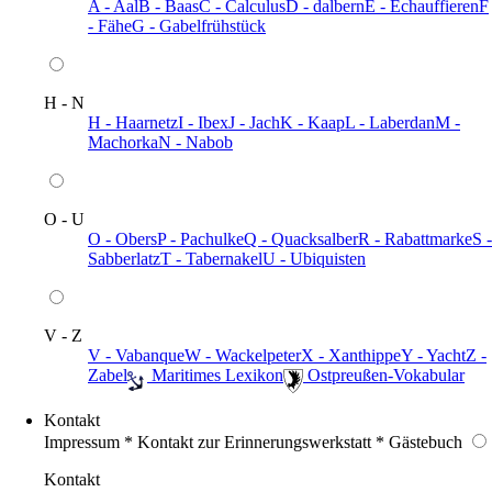
A - Aal
B - Baas
C - Calculus
D - dalbern
E - Echauffieren
F
- Fähe
G - Gabelfrühstück
H - N
H - Haarnetz
I - Ibex
J - Jach
K - Kaap
L - Laberdan
M -
Machorka
N - Nabob
O - U
O - Obers
P - Pachulke
Q - Quacksalber
R - Rabattmarke
S -
Sabberlatz
T - Tabernakel
U - Ubiquisten
V - Z
V - Vabanque
W - Wackelpeter
X - Xanthippe
Y - Yacht
Z -
Zabel
️ Maritimes Lexikon
️ Ostpreußen-Vokabular
Kontakt
Impressum * Kontakt zur Erinnerungswerkstatt * Gästebuch
Kontakt