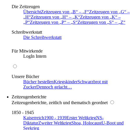
Die Zeitzeugen
Übersicht
Zeitzeugen von
B
–
F
Zeitzeugen von
G
–
H
Zeitzeugen von
H
–
K
Zeitzeugen von
K
–
P
Zeitzeugen von
P
–
S
Zeitzeugen von
S
–
Z
Schreibwerkstatt
Die Schreibwerkstatt
Für Mitwirkende
LogIn Intern
Unsere Bücher
Bücher bestellen
Kriegskinder
Schwarzbrot mit
Zucker
Dennoch gelacht…
Zeitzeugenberichte
Zeitzeugenberichte, zeitlich und thematisch geordnet
1850 - 1945
Kaiserreich
1900 - 1939
Erster Weltkrieg
NS-
Diktatur
Zweiter Weltkrieg
Shoa, Holocaust
U-Boot und
Seekrieg