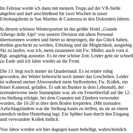
Im Februar werde ich dann mit meinem Trupp auf der VB-Stelle
abgelöst und darf anschließend für zwei Wochen in unser
Erholungsheim in San Martino di Castrozza in den Dolomiten fahren.
In diesem schönen Wintersportort ist das größte Hotel
Grande
Albergo delle Alpi
von unserer Division mit allem Personal
übernommen worden und bietet so denjenigen, die das Glück haben,
dorthin geschickt zu werden, Erholung und die Möglichkeit, ausgiebig
Ski zu laufen, was ich, meist zusammen mit Fw. Müller, auch vom 4.
Rgt. ausgiebig ausnutze. Es ist eine schöne Zeit. Leider geht sie schnell
zu Ende und ich fahre wieder an die Front.
Die 13. liegt noch immer im Quadernatal. Es ist relativ ruhig
geworden, der Winter beherrscht noch immer das Geschehen. Leider
ist während meiner Abwesenheit mein Stellvertreter, Fw. Kollek, ein
feiner Kamerad, gefallen. Er saß im Bunker in dem Lehnstuhl, der
normalerweise mein Stammplatz war, als ein Feuerüberfall auf die 12-
cm-Stellung erfolgte, bei dem Granaten mit Zündern verwendet
wurden, die 10-20 m über dem Boden krepierten. (Mit normalen
Aufschlagzündern war die Stellung kaum zu treffen, da sie an einem
ziemlich steilen Hinterhang lag). Ein Splitter kam durch den Eingang
und verwundete Kollek tödlich.
Von Jabos werden wir hier dagegen kaum behelligt, wahrscheinlich