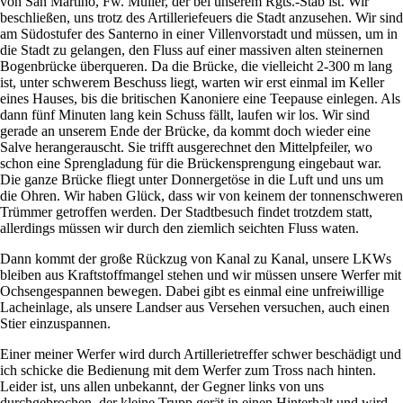
von San Martino, Fw. Müller, der bei unserem Rgts.-Stab ist. Wir
beschließen, uns trotz des Artilleriefeuers die Stadt anzusehen. Wir sind
am Südostufer des Santerno in einer Villenvorstadt und müssen, um in
die Stadt zu gelangen, den Fluss auf einer massiven alten steinernen
Bogenbrücke überqueren. Da die Brücke, die vielleicht 2-300 m lang
ist, unter schwerem Beschuss liegt, warten wir erst einmal im Keller
eines Hauses, bis die britischen Kanoniere eine Teepause einlegen. Als
dann fünf Minuten lang kein Schuss fällt, laufen wir los. Wir sind
gerade an unserem Ende der Brücke, da kommt doch wieder eine
Salve herangerauscht. Sie trifft ausgerechnet den Mittelpfeiler, wo
schon eine Sprengladung für die Brückensprengung eingebaut war.
Die ganze Brücke fliegt unter Donnergetöse in die Luft und uns um
die Ohren. Wir haben Glück, dass wir von keinem der tonnenschweren
Trümmer getroffen werden. Der Stadtbesuch findet trotzdem statt,
allerdings müssen wir durch den ziemlich seichten Fluss waten.
Dann kommt der große Rückzug von Kanal zu Kanal, unsere LKWs
bleiben aus Kraftstoffmangel stehen und wir müssen unsere Werfer mit
Ochsengespannen bewegen. Dabei gibt es einmal eine unfreiwillige
Lacheinlage, als unsere Landser aus Versehen versuchen, auch einen
Stier einzuspannen.
Einer meiner Werfer wird durch Artillerietreffer schwer beschädigt und
ich schicke die Bedienung mit dem Werfer zum Tross nach hinten.
Leider ist, uns allen unbekannt, der Gegner links von uns
durchgebrochen, der kleine Trupp gerät in einen Hinterhalt und wird,