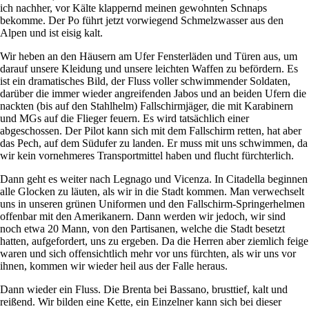
ich nachher, vor Kälte klappernd meinen gewohnten Schnaps
bekomme. Der Po führt jetzt vorwiegend Schmelzwasser aus den
Alpen und ist eisig kalt.
Wir heben an den Häusern am Ufer Fensterläden und Türen aus, um
darauf unsere Kleidung und unsere leichten Waffen zu befördern. Es
ist ein dramatisches Bild, der Fluss voller schwimmender Soldaten,
darüber die immer wieder angreifenden Jabos und an beiden Ufern die
nackten (bis auf den Stahlhelm) Fallschirmjäger, die mit Karabinern
und MGs auf die Flieger feuern. Es wird tatsächlich einer
abgeschossen. Der Pilot kann sich mit dem Fallschirm retten, hat aber
das Pech, auf dem Südufer zu landen. Er muss mit uns schwimmen, da
wir kein vornehmeres Transportmittel haben und flucht fürchterlich.
Dann geht es weiter nach Legnago und Vicenza. In Citadella beginnen
alle Glocken zu läuten, als wir in die Stadt kommen. Man verwechselt
uns in unseren grünen Uniformen und den Fallschirm-Springerhelmen
offenbar mit den Amerikanern. Dann werden wir jedoch, wir sind
noch etwa 20 Mann, von den Partisanen, welche die Stadt besetzt
hatten, aufgefordert, uns zu ergeben. Da die Herren aber ziemlich feige
waren und sich offensichtlich mehr vor uns fürchten, als wir uns vor
ihnen, kommen wir wieder heil aus der Falle heraus.
Dann wieder ein Fluss. Die Brenta bei Bassano, brusttief, kalt und
reißend. Wir bilden eine Kette, ein Einzelner kann sich bei dieser