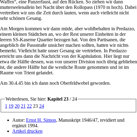
Waffen
, eine Panzerfaust, auf den Rücken. So ziehen wir dann
mutterseelenallein bei Nacht über den Rollopass (1970 m hoch). Dabei
vertreiben wir uns die Zeit durch lauten, wenn auch vielleicht nicht
sehr schönen Gesang.
Am Morgen kommen wir dann müde, aber wohlbehalten in Predazzo,
einem kleinen Städtchen an, wo der Rest unserer Einheiten in der
leeren SS-Kaserne Quartier bezogen hat. Von den Partisanen, die
angeblich die Passstraße unsicher machen sollten, hatten wir nichts
bemerkt. Vielleicht hatte unser Gesang sie vertrieben. In Predazzo
erreicht uns dann die Nachricht von der Kapitulation. Hier liegt nur
etwa die Hälfte dessen, was von unserer Division noch übrig geblieben
ist, die andere Hälfte hat die westliche Route genommen und ist im
Raume von Trient gelandet.
Am 30.4.45 bin ich dann noch Oberfeldwebel geworden.
Weiterlesen, Sie hier:
Kapitel 23
/ 24
1
19
20
21
22
23
24
Autor:
Ernst H. Simon
, Manuskript 1946/47, revidiert und
ergänzt 1994.
Artikel drucken