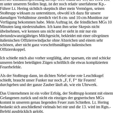
m unter unserem Stollen liegt, ist der noch relativ unerfahrene Kp.-
Führer Lt. Hering sichtlich skeptisch über mein Vermögen, seinen
Stoßtrupp wirksam zu unterstützen, obwohl ich dazu für unsere
damaligen Verhältnisse ziemlich viel 8-cm- und 10-cm-Munition zur
Verfügung bekommen habe. Mein Auftrag ist, die feindlichen MGs 10
Minuten lang niederzuhalten. Ich kann ihm seine Skepsis nicht
übelnehmen, wir kennen uns nicht und er sieht in mir nur ein
dreiundzwanzigjähriges Milchgesicht, bekleidet mit einer olivgrünen
italienischen Offizierswindjacke ohne Abzeichen und einem sehr
schönen, aber nicht ganz vorschriftsmäßigen italienischen
Offizierskoppel.
Ich schieße mich also vorher sorgfältig, aber sparsam, ein und schicke
unseren beiden beteiligten Zügen schriftlich die etwas komplizierten
Feuerbefehle.
Als der Stoßtrupp dann, im dichten Nebel seine rote Leuchtkugel
schießt, braucht unser Funker nur noch
F, F, F
für Feuern!
durchgeben und der ganze Zauber läuft ab, wie ein Uhrwerk.
Das Unternehmen ist ein voller Erfolg, der Stoßtrupp kommt mit einem
Gefangenen zurück und nicht ein einziges der gegnerischen MGs
kommt in unserem genau liegenden Feuer zum Schießen. Lt. Hering
bedankt sich anschließend vielmals bei mir und die 13. wird im Rgts.-
Befehl ausdrücklich gelobt.