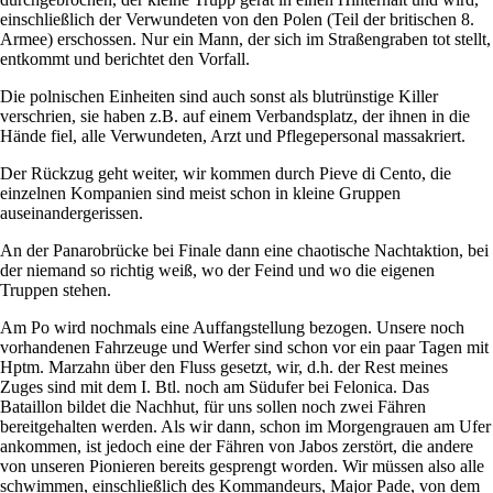
einschließlich der Verwundeten von den Polen (Teil der britischen 8.
Armee) erschossen. Nur ein Mann, der sich im Straßengraben tot stellt,
entkommt und berichtet den Vorfall.
Die polnischen Einheiten sind auch sonst als blutrünstige Killer
verschrien, sie haben z.B. auf einem Verbandsplatz, der ihnen in die
Hände fiel, alle Verwundeten, Arzt und Pflegepersonal massakriert.
Der Rückzug geht weiter, wir kommen durch Pieve di Cento, die
einzelnen Kompanien sind meist schon in kleine Gruppen
auseinandergerissen.
An der Panarobrücke bei Finale dann eine chaotische Nachtaktion, bei
der niemand so richtig weiß, wo der Feind und wo die eigenen
Truppen stehen.
Am Po wird nochmals eine Auffangstellung bezogen. Unsere noch
vorhandenen Fahrzeuge und Werfer sind schon vor ein paar Tagen mit
Hptm. Marzahn über den Fluss gesetzt, wir, d.h. der Rest meines
Zuges sind mit dem I. Btl. noch am Südufer bei Felonica. Das
Bataillon bildet die Nachhut, für uns sollen noch zwei Fähren
bereitgehalten werden. Als wir dann, schon im Morgengrauen am Ufer
ankommen, ist jedoch eine der Fähren von Jabos zerstört, die andere
von unseren Pionieren bereits gesprengt worden. Wir müssen also alle
schwimmen, einschließlich des Kommandeurs, Major Pade, von dem