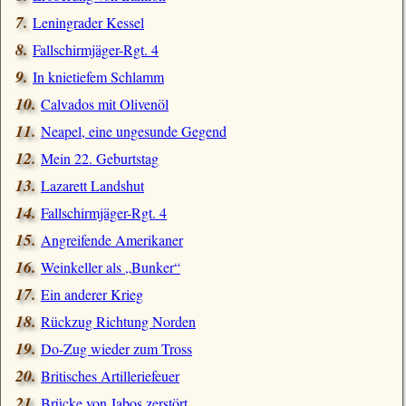
Leningrader Kessel
Fallschirmjäger-Rgt. 4
In knietiefem Schlamm
Calvados mit Olivenöl
Neapel, eine ungesunde Gegend
Mein 22. Geburtstag
Lazarett Landshut
Fallschirmjäger-Rgt. 4
Angreifende Amerikaner
Weinkeller als
Bunker
Ein anderer Krieg
Rückzug Richtung Norden
Do-Zug wieder zum Tross
Britisches Artilleriefeuer
Brücke von Jabos zerstört