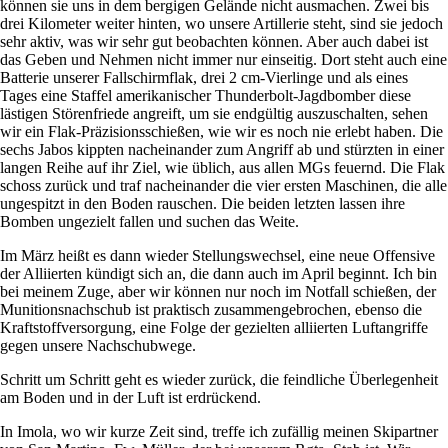
können sie uns in dem bergigen Gelände nicht ausmachen. Zwei bis
drei Kilometer weiter hinten, wo unsere Artillerie steht, sind sie jedoch
sehr aktiv, was wir sehr gut beobachten können. Aber auch dabei ist
das Geben und Nehmen nicht immer nur einseitig. Dort steht auch eine
Batterie unserer Fallschirmflak, drei 2 cm-Vierlinge und als eines
Tages eine Staffel amerikanischer Thunderbolt-Jagdbomber diese
lästigen Störenfriede angreift, um sie endgültig auszuschalten, sehen
wir ein Flak-Präzisionsschießen, wie wir es noch nie erlebt haben. Die
sechs Jabos kippten nacheinander zum Angriff ab und stürzten in einer
langen Reihe auf ihr Ziel, wie üblich, aus allen MGs feuernd. Die Flak
schoss zurück und traf nacheinander die vier ersten Maschinen, die alle
ungespitzt in den Boden rauschen. Die beiden letzten lassen ihre
Bomben ungezielt fallen und suchen das Weite.
Im März heißt es dann wieder Stellungswechsel, eine neue Offensive
der Alliierten kündigt sich an, die dann auch im April beginnt. Ich bin
bei meinem Zuge, aber wir können nur noch im Notfall schießen, der
Munitionsnachschub ist praktisch zusammengebrochen, ebenso die
Kraftstoffversorgung, eine Folge der gezielten alliierten Luftangriffe
gegen unsere Nachschubwege.
Schritt um Schritt geht es wieder zurück, die feindliche Überlegenheit
am Boden und in der Luft ist erdrückend.
In Imola, wo wir kurze Zeit sind, treffe ich zufällig meinen Skipartner