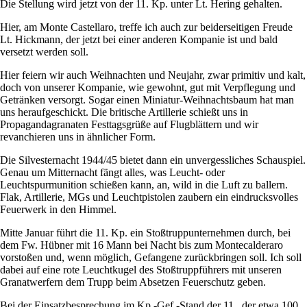
Die Stellung wird jetzt von der 11. Kp. unter Lt. Hering gehalten.
Hier, am Monte Castellaro, treffe ich auch zur beiderseitigen Freude
Lt. Hickmann, der jetzt bei einer anderen Kompanie ist und bald
versetzt werden soll.
Hier feiern wir auch Weihnachten und Neujahr, zwar primitiv und kalt,
doch von unserer Kompanie, wie gewohnt, gut mit Verpflegung und
Getränken versorgt. Sogar einen Miniatur-Weihnachtsbaum hat man
uns heraufgeschickt. Die britische Artillerie schießt uns in
Propagandagranaten Festtagsgrüße auf Flugblättern und wir
revanchieren uns in ähnlicher Form.
Die Silvesternacht 1944/45 bietet dann ein unvergessliches Schauspiel.
Genau um Mitternacht fängt alles, was Leucht- oder
Leuchtspurmunition schießen kann, an, wild in die Luft zu ballern.
Flak, Artillerie, MGs und Leuchtpistolen zaubern ein eindrucksvolles
Feuerwerk in den Himmel.
Mitte Januar führt die 11. Kp. ein Stoßtruppunternehmen durch, bei
dem Fw. Hübner mit 16 Mann bei Nacht bis zum Montecalderaro
vorstoßen und, wenn möglich, Gefangene zurückbringen soll. Ich soll
dabei auf eine rote Leuchtkugel des Stoßtruppführers mit unseren
Granatwerfern dem Trupp beim Absetzen Feuerschutz geben.
Bei der Einsatzbesprechung im Kp.-Gef.-Stand der 11., der etwa 100