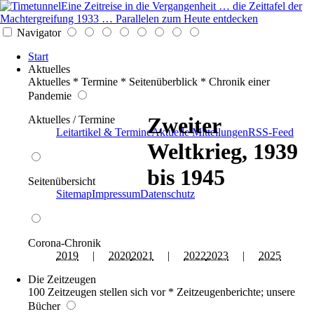
Eine Zeitreise in die Vergangenheit … die Zeittafel der
Machtergreifung 1933 … Parallelen zum Heute entdecken
Navigator
Start
Aktuelles
Aktuelles * Termine * Seitenüberblick * Chronik einer
Pandemie
Zweiter
Aktuelles / Termine
Leitartikel & Termine
Aktuelle Mitteilungen
RSS-Feed
Weltkrieg, 1939
bis 1945
Seitenübersicht
Sitemap
Impressum
Datenschutz
Corona-Chronik
2019
|
2020
2021
|
2022
2023
|
2025
Die Zeitzeugen
100 Zeitzeugen stellen sich vor * Zeitzeugenberichte; unsere
Bücher