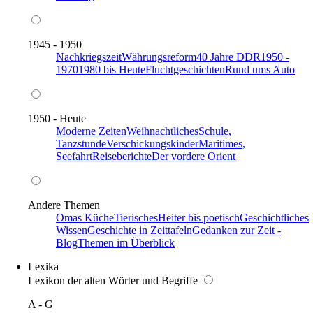
1945 - 1950
Nachkriegszeit
Währungsreform
40 Jahre DDR
1950 -
1970
1980 bis Heute
Fluchtgeschichten
Rund ums Auto
1950 - Heute
Moderne Zeiten
Weihnachtliches
Schule,
Tanzstunde
Verschickungskinder
Maritimes,
Seefahrt
Reiseberichte
Der vordere Orient
Andere Themen
Omas Küche
Tierisches
Heiter bis poetisch
Geschichtliches
Wissen
Geschichte in Zeittafeln
Gedanken zur Zeit -
Blog
Themen im Überblick
Lexika
Lexikon der alten Wörter und Begriffe
A - G