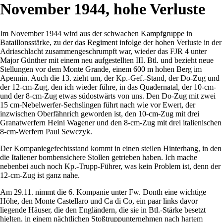
November 1944, hohe Verluste
Im November 1944 wird aus der schwachen Kampfgruppe in
Bataillonsstärke, zu der das Regiment infolge der hohen Verluste in der
Adriaschlacht zusammengeschrumpft war, wieder das FJR 4 unter
Major Günther mit einem neu aufgestellten III. Btl. und bezieht neue
Stellungen vor dem Monte Grande, einem 600 m hohen Berg im
Apennin. Auch die 13. zieht um, der Kp.-Gef.-Stand, der Do-Zug und
der 12-cm-Zug, den ich wieder führe, in das Quadernatal, der 10-cm-
und der 8-cm-Zug etwas südostwärts von uns. Den Do-Zug mit zwei
15 cm-Nebelwerfer-Sechslingen führt nach wie vor Ewert, der
inzwischen Oberfähnrich geworden ist, den 10-cm-Zug mit drei
Granatwerfern Heini Wagener und den 8-cm-Zug mit drei italienischen
8-cm-Werfern Paul Sewczyk.
Der Kompaniegefechtsstand kommt in einen steilen Hinterhang, in den
die Italiener bombensichere Stollen getrieben haben. Ich mache
nebenbei auch noch Kp.-Trupp-Führer, was kein Problem ist, denn der
12-cm-Zug ist ganz nahe.
Am 29.11. nimmt die 6. Kompanie unter Fw. Donth eine wichtige
Höhe, den Monte Castellaro und Ca di Co, ein paar links davor
liegende Häuser, die den Engländern, die sie in Btl.-Stärke besetzt
hielten, in einem nächtlichen Stoßtruppunternehmen nach hartem