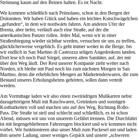
Strömung kaum auf den Beinen halten. Es ist Nacht.
Wir kommen schließlich nach Primolano, schon in den Bergen der
Dolomiten. Wir haben Glück und haben ein leichtes Kutschwägelchen
gefunden
, in dem wir nordwärts fahren. Am anderen Ufer der
Brenta, aber tiefer, verläuft auch eine Straße, auf der die
amerikanischen Panzer rollen. Jedes Mal, wenn wir in einer
Straßenbiegung wieder sichtbar werden, versuchen sie uns zu treffen,
glücklicherweise vergeblich. Es geht immer weiter in die Berge, bis
wir endlich in San Martino di Castrozza seligen Angedenkens landen.
Dort lese ich noch Paul Sörgel, unseren alten Sanitäter, auf, der mir
über den Weg läuft. Der Rest unserer Kompanie zieht weiter nach
Norden, ich bleibe mit Paul noch bis zum nächsten Morgen in San
Martino, denn die erheblichen Mengen an Marketenderwaren, die zum
Bestand unseres Erholungsheims gehörten, sollen dann verteilt
werden.
Am Vormittage laden wir also einen zweirädrigen Mulikarren nebst
dazugehörigem Muli mit Rauchwaren, Getränken und sonstigen
Kostbarkeiten voll und machen uns auf den Weg, Richtung Rollo-
Pass. Die Straße ist steil und schlecht und schließlich, es ist schon
Abend, müssen wir uns von unserem Gefährt trennen. Die Durchfahrt
ist mit liegengebliebenen Fahrzeugen blockiert und wir kommen nicht
vorbei. Wir funktionieren also unser Muli zum Packesel um und laden
ihm unsere Ladung, unser weniges Gepäck und unsere
schweren