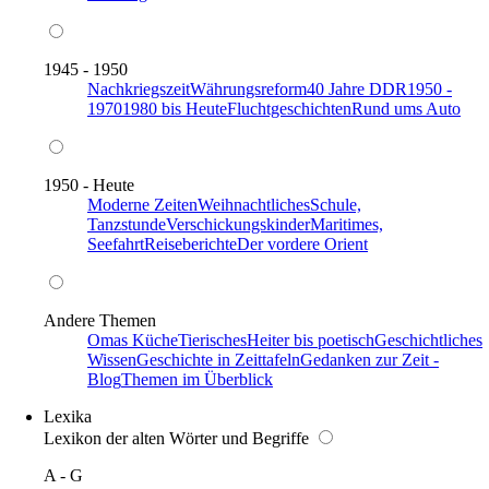
1945 - 1950
Nachkriegszeit
Währungsreform
40 Jahre DDR
1950 -
1970
1980 bis Heute
Fluchtgeschichten
Rund ums Auto
1950 - Heute
Moderne Zeiten
Weihnachtliches
Schule,
Tanzstunde
Verschickungskinder
Maritimes,
Seefahrt
Reiseberichte
Der vordere Orient
Andere Themen
Omas Küche
Tierisches
Heiter bis poetisch
Geschichtliches
Wissen
Geschichte in Zeittafeln
Gedanken zur Zeit -
Blog
Themen im Überblick
Lexika
Lexikon der alten Wörter und Begriffe
A - G