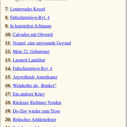
Leningrader Kessel
Fallschirmjäger-Rgt. 4
In knietiefem Schlamm
Calvados mit Olivenöl
Neapel, eine ungesunde Gegend
Mein 22. Geburtstag
Lazarett Landshut
Fallschirmjäger-Rgt. 4
Angreifende Amerikaner
Weinkeller als
Bunker
Ein anderer Krieg
Rückzug Richtung Norden
Do-Zug wieder zum Tross
Britisches Artilleriefeuer