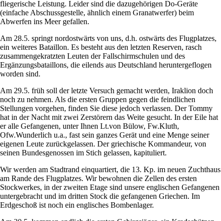
fliegerische Leistung. Leider sind die dazugehörigen Do-Geräte
(einfache Abschussgestelle, ähnlich einem Granatwerfer) beim
Abwerfen ins Meer gefallen.
Am 28.5. springt nordostwärts von uns, d.h. ostwärts des Flugplatzes,
ein weiteres Bataillon. Es besteht aus den letzten Reserven, rasch
zusammengekratzten Leuten der Fallschirmschulen und des
Ergänzungsbataillons, die eilends aus Deutschland heruntergeflogen
worden sind.
Am 29.5. früh soll der letzte Versuch gemacht werden, Iraklion doch
noch zu nehmen. Als die ersten Gruppen gegen die feindlichen
Stellungen vorgehen, finden Sie diese jedoch verlassen. Der Tommy
hat in der Nacht mit zwei Zerstörern das Weite gesucht. In der Eile hat
er alle Gefangenen, unter Ihnen Lt.von Bülow, Fw.Kluth,
Ofw.Wunderlich u.a., fast sein ganzes Gerät und eine Menge seiner
eigenen Leute zurückgelassen. Der griechische Kommandeur, von
seinen Bundesgenossen im Stich gelassen, kapituliert.
Wir werden am Stadtrand einquartiert, die 13. Kp. im neuen Zuchthaus
am Rande des Flugplatzes. Wir bewohnen die Zellen des ersten
Stockwerkes, in der zweiten Etage sind unsere englischen Gefangenen
untergebracht und im dritten Stock die gefangenen Griechen. Im
Erdgeschoß ist noch ein englisches Bombenlager.