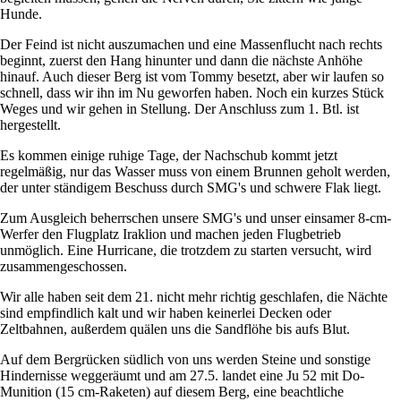
Hunde.
Der Feind ist nicht auszumachen und eine Massenflucht nach rechts
beginnt, zuerst den Hang hinunter und dann die nächste Anhöhe
hinauf. Auch dieser Berg ist vom Tommy besetzt, aber wir laufen so
schnell, dass wir ihn im Nu geworfen haben. Noch ein kurzes Stück
Weges und wir gehen in Stellung. Der Anschluss zum 1. Btl. ist
hergestellt.
Es kommen einige ruhige Tage, der Nachschub kommt jetzt
regelmäßig, nur das Wasser muss von einem Brunnen geholt werden,
der unter ständigem Beschuss durch SMG's und schwere Flak liegt.
Zum Ausgleich beherrschen unsere SMG's und unser einsamer 8-cm-
Werfer den Flugplatz Iraklion und machen jeden Flugbetrieb
unmöglich. Eine Hurricane, die trotzdem zu starten versucht, wird
zusammengeschossen.
Wir alle haben seit dem 21. nicht mehr richtig geschlafen, die Nächte
sind empfindlich kalt und wir haben keinerlei Decken oder
Zeltbahnen, außerdem quälen uns die Sandflöhe bis aufs Blut.
Auf dem Bergrücken südlich von uns werden Steine und sonstige
Hindernisse weggeräumt und am 27.5. landet eine Ju 52 mit Do-
Munition (15 cm-Raketen) auf diesem Berg, eine beachtliche