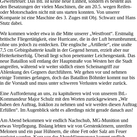
Gewehrfeuer. Das Btl. ist keine neue Einheit, sondern es besteht aus
den Besatzungen der vielen Maschinen, die am 20.5. wegen Reifen-
oder Motorschaden nicht mit uns starten konnten. Von unserer
Kompanie ist eine Maschine des 3. Zuges mit Obj. Schwarz und Hans
Stutz dabei.
Wir kommen wieder etwa in die Mitte unserer
Westfront
. Erstmalig
britische Fliegertätigkeit, eine Hurricane, die in der Luft herumbrummt,
ohne uns jedoch zu entdecken. Die englische
Artillerie
, eine uralte
7,5 cm Gebirgsbatterie knallt in der Gegend herum, erzielt aber nur
Heiterkeitserfolg. Überall liegt schon penetranter Leichengestank. Das
neue Bataillon soll entlang der Hauptstraße von Westen her die Stadt
angreifen, während wir weiter südlich einen Scheinangriff zur
Ablenkung des Gegners durchführen. Wir gehen vor und nehmen
einige Tommies gefangen, doch das Bataillon Böhmler kommt nur bis
in die Vorstadt und muss unter schweren Verlusten wieder zurück.
Eine Aufforderung an uns, zu kapitulieren wird von unserem Btl.-
Kommandeur Major Schulz mit den Worten zurückgewiesen
Wir
haben den Auftrag, Iraklion zu nehmen und wir werden diesen Auftrag
Erfüllen
. Im Augenblick sieht es allerdings nicht gerade danach aus!
Am Abend bekommen wir endlich Nachschub, MG-Munition und
etwas Verpflegung. Bislang lebten wir von Gerstenkörnern, unreifen
Melonen und ein paar Hühnern, die ohne Fett oder Salz am Feuer
geröstet wurden. Kurz vor der Abenddämmerung kommt endlich