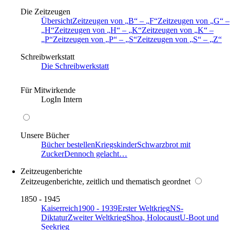
Die Zeitzeugen
Übersicht
Zeitzeugen von
B
–
F
Zeitzeugen von
G
–
H
Zeitzeugen von
H
–
K
Zeitzeugen von
K
–
P
Zeitzeugen von
P
–
S
Zeitzeugen von
S
–
Z
Schreibwerkstatt
Die Schreibwerkstatt
Für Mitwirkende
LogIn Intern
Unsere Bücher
Bücher bestellen
Kriegskinder
Schwarzbrot mit
Zucker
Dennoch gelacht…
Zeitzeugenberichte
Zeitzeugenberichte, zeitlich und thematisch geordnet
1850 - 1945
Kaiserreich
1900 - 1939
Erster Weltkrieg
NS-
Diktatur
Zweiter Weltkrieg
Shoa, Holocaust
U-Boot und
Seekrieg