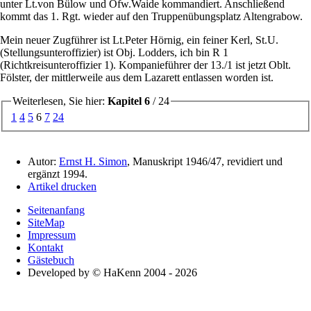
unter Lt.von Bülow und Ofw.Waide kommandiert. Anschließend
kommt das 1. Rgt. wieder auf den Truppenübungsplatz Altengrabow.
Mein neuer Zugführer ist Lt.Peter Hörnig, ein feiner Kerl, St.U.
(Stellungsunteroffizier) ist Obj. Lodders, ich bin R 1
(Richtkreisunteroffizier 1). Kompanieführer der 13./1 ist jetzt Oblt.
Fölster, der mittlerweile aus dem Lazarett entlassen worden ist.
Weiterlesen, Sie hier:
Kapitel 6
/ 24
1
4
5
6
7
24
Autor:
Ernst H. Simon
, Manuskript 1946/47, revidiert und
ergänzt 1994.
Artikel drucken
Seitenanfang
SiteMap
Impressum
Kontakt
Gästebuch
Developed by © HaKenn 2004 - 2026