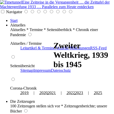
Eine Zeitreise in die Vergangenheit … die Zeittafel der
Machtergreifung 1933 … Parallelen zum Heute entdecken
Navigator
Start
Aktuelles
Aktuelles * Termine * Seitenüberblick * Chronik einer
Pandemie
Zweiter
Aktuelles / Termine
Leitartikel & Termine
Aktuelle Mitteilungen
RSS-Feed
Weltkrieg, 1939
bis 1945
Seitenübersicht
Sitemap
Impressum
Datenschutz
Corona-Chronik
2019
|
2020
2021
|
2022
2023
|
2025
Die Zeitzeugen
100 Zeitzeugen stellen sich vor * Zeitzeugenberichte; unsere
Bücher