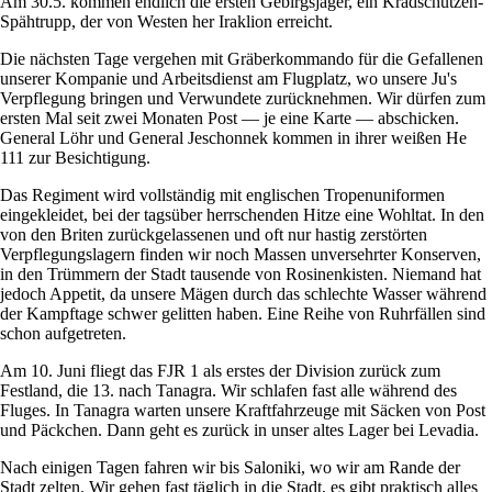
Am 30.5. kommen endlich die ersten Gebirgsjäger, ein Kradschützen-
Spähtrupp, der von Westen her Iraklion erreicht.
Die nächsten Tage vergehen mit Gräberkommando für die Gefallenen
unserer Kompanie und Arbeitsdienst am Flugplatz, wo unsere Ju's
Verpflegung bringen und Verwundete zurücknehmen. Wir dürfen zum
ersten Mal seit zwei Monaten Post — je eine Karte — abschicken.
General Löhr und General Jeschonnek kommen in ihrer weißen He
111 zur Besichtigung.
Das Regiment wird vollständig mit englischen Tropenuniformen
eingekleidet, bei der tagsüber herrschenden Hitze eine Wohltat. In den
von den Briten zurückgelassenen und oft nur hastig zerstörten
Verpflegungslagern finden wir noch Massen unversehrter Konserven,
in den Trümmern der Stadt tausende von Rosinenkisten. Niemand hat
jedoch Appetit, da unsere Mägen durch das schlechte Wasser während
der Kampftage schwer gelitten haben. Eine Reihe von Ruhrfällen sind
schon aufgetreten.
Am 10. Juni fliegt das FJR 1 als erstes der Division zurück zum
Festland, die 13. nach Tanagra. Wir schlafen fast alle während des
Fluges. In Tanagra warten unsere Kraftfahrzeuge mit Säcken von Post
und Päckchen. Dann geht es zurück in unser altes Lager bei Levadia.
Nach einigen Tagen fahren wir bis Saloniki, wo wir am Rande der
Stadt zelten. Wir gehen fast täglich in die Stadt, es gibt praktisch alles