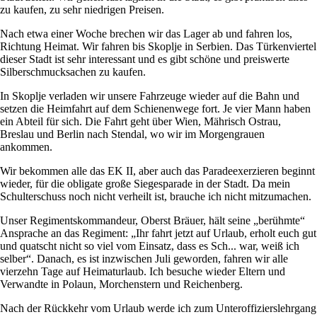
zu kaufen, zu sehr niedrigen Preisen.
Nach etwa einer Woche brechen wir das Lager ab und fahren los,
Richtung Heimat. Wir fahren bis Skoplje in Serbien. Das Türkenviertel
dieser Stadt ist sehr interessant und es gibt schöne und preiswerte
Silberschmucksachen zu kaufen.
In Skoplje verladen wir unsere Fahrzeuge wieder auf die Bahn und
setzen die Heimfahrt auf dem Schienenwege fort. Je vier Mann haben
ein Abteil für sich. Die Fahrt geht über Wien, Mährisch Ostrau,
Breslau und Berlin nach Stendal, wo wir im Morgengrauen
ankommen.
Wir bekommen alle das EK II, aber auch das Paradeexerzieren beginnt
wieder, für die obligate große Siegesparade in der Stadt. Da mein
Schulterschuss noch nicht verheilt ist, brauche ich nicht mitzumachen.
Unser Regimentskommandeur, Oberst Bräuer, hält seine
berühmte
Ansprache an das Regiment:
Ihr fahrt jetzt auf Urlaub, erholt euch gut
und quatscht nicht so viel vom Einsatz, dass es Sch... war, weiß ich
selber
. Danach, es ist inzwischen Juli geworden, fahren wir alle
vierzehn Tage auf Heimaturlaub. Ich besuche wieder Eltern und
Verwandte in Polaun, Morchenstern und Reichenberg.
Nach der Rückkehr vom Urlaub werde ich zum Unteroffizierslehrgang