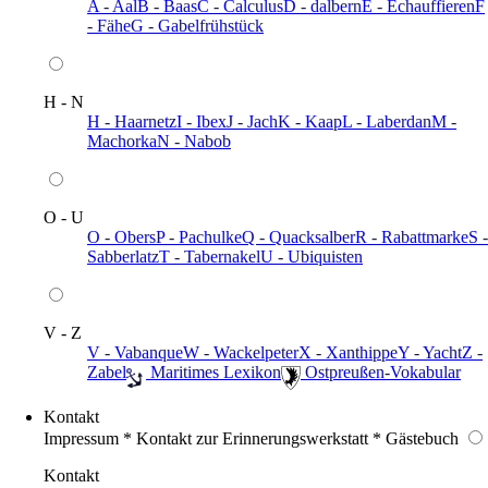
A - Aal
B - Baas
C - Calculus
D - dalbern
E - Echauffieren
F
- Fähe
G - Gabelfrühstück
H - N
H - Haarnetz
I - Ibex
J - Jach
K - Kaap
L - Laberdan
M -
Machorka
N - Nabob
O - U
O - Obers
P - Pachulke
Q - Quacksalber
R - Rabattmarke
S -
Sabberlatz
T - Tabernakel
U - Ubiquisten
V - Z
V - Vabanque
W - Wackelpeter
X - Xanthippe
Y - Yacht
Z -
Zabel
️ Maritimes Lexikon
️ Ostpreußen-Vokabular
Kontakt
Impressum * Kontakt zur Erinnerungswerkstatt * Gästebuch
Kontakt