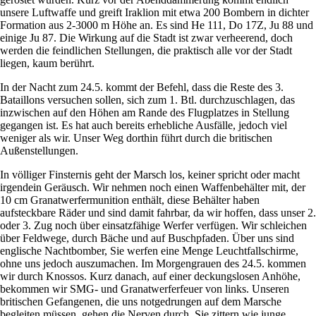
unsere Luftwaffe und greift Iraklion mit etwa 200 Bombern in dichter
Formation aus 2-3000 m Höhe an. Es sind He 111, Do 17Z, Ju 88 und
einige Ju 87. Die Wirkung auf die Stadt ist zwar verheerend, doch
werden die feindlichen Stellungen, die praktisch alle vor der Stadt
liegen, kaum berührt.
In der Nacht zum 24.5. kommt der Befehl, dass die Reste des 3.
Bataillons versuchen sollen, sich zum 1. Btl. durchzuschlagen, das
inzwischen auf den Höhen am Rande des Flugplatzes in Stellung
gegangen ist. Es hat auch bereits erhebliche Ausfälle, jedoch viel
weniger als wir. Unser Weg dorthin führt durch die britischen
Außenstellungen.
In völliger Finsternis geht der Marsch los, keiner spricht oder macht
irgendein Geräusch. Wir nehmen noch einen Waffenbehälter mit, der
10 cm Granatwerfermunition enthält, diese Behälter haben
aufsteckbare Räder und sind damit fahrbar, da wir hoffen, dass unser 2.
oder 3. Zug noch über einsatzfähige Werfer verfügen. Wir schleichen
über Feldwege, durch Bäche und auf Buschpfaden. Über uns sind
englische Nachtbomber, Sie werfen eine Menge Leuchtfallschirme,
ohne uns jedoch auszumachen. Im Morgengrauen des 24.5. kommen
wir durch Knossos. Kurz danach, auf einer deckungslosen Anhöhe,
bekommen wir SMG- und Granatwerferfeuer von links. Unseren
britischen Gefangenen, die uns notgedrungen auf dem Marsche
begleiten müssen, gehen die Nerven durch, Sie zittern wie junge