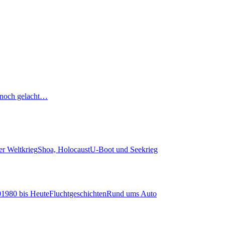
noch gelacht…
er Weltkrieg
Shoa, Holocaust
U-Boot und Seekrieg
0
1980 bis Heute
Fluchtgeschichten
Rund ums Auto