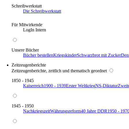
Schreibwerkstatt
Die Schreibwerkstatt
Für Mitwirkende
LogIn Intern
Unsere Bücher
Bücher bestellen
Kriegskinder
Schwarzbrot mit Zucker
Den
Zeitzeugenberichte
Zeitzeugenberichte, zeitlich und thematisch geordnet
1850 - 1945
Kaiserreich
1900 - 1939
Erster Weltkrieg
NS-Diktatur
Zweit
1945 - 1950
Nachkriegszeit
Währungsreform
40 Jahre DDR
1950 - 197