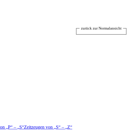
zurück zur Normalansicht
von
P
–
S
Zeitzeugen von
S
–
Z