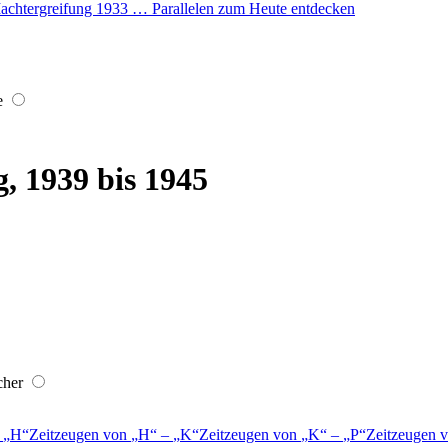
r Machtergreifung 1933 … Parallelen zum Heute entdecken
e
, 1939 bis 1945
cher
–
H
Zeitzeugen von
H
–
K
Zeitzeugen von
K
–
P
Zeitzeugen 