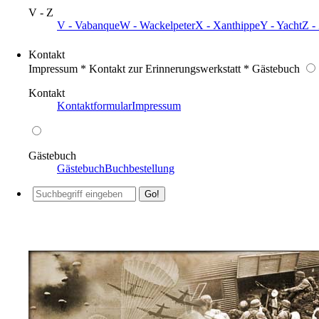
V - Z
V - Vabanque
W - Wackelpeter
X - Xanthippe
Y - Yacht
Z -
Kontakt
Impressum * Kontakt zur Erinnerungswerkstatt * Gästebuch
Kontakt
Kontaktformular
Impressum
Gästebuch
Gästebuch
Buchbestellung