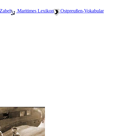
 Zabel
️ Maritimes Lexikon
️ Ostpreußen-Vokabular