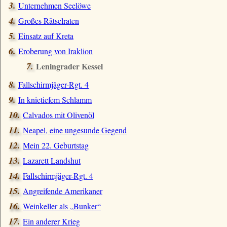
Unternehmen Seelöwe
Großes Rätselraten
Einsatz auf Kreta
Eroberung von Iraklion
Leningrader Kessel
Fallschirmjäger-Rgt. 4
In knietiefem Schlamm
Calvados mit Olivenöl
Neapel, eine ungesunde Gegend
Mein 22. Geburtstag
Lazarett Landshut
Fallschirmjäger-Rgt. 4
Angreifende Amerikaner
Weinkeller als
Bunker
Ein anderer Krieg