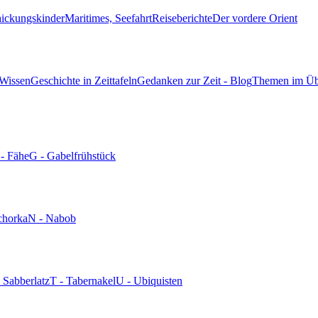
hickungskinder
Maritimes, Seefahrt
Reiseberichte
Der vordere Orient
 Wissen
Geschichte in Zeittafeln
Gedanken zur Zeit - Blog
Themen im Üb
 - Fähe
G - Gabelfrühstück
chorka
N - Nabob
- Sabberlatz
T - Tabernakel
U - Ubiquisten