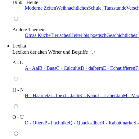
1950 - Heute
Moderne Zeiten
Weihnachtliches
Schule, Tanzstunde
Versc
Andere Themen
Omas Küche
Tierisches
Heiter bis poetisch
Geschichtliches
Lexika
Lexikon der alten Wörter und Begriffe
A - G
A - Aal
B - Baas
C - Calculus
D - dalbern
E - Echauffieren
F
H - N
H - Haarnetz
I - Ibex
J - Jach
K - Kaap
L - Laberdan
M - Ma
O - U
O - Obers
P - Pachulke
Q - Quacksalber
R - Rabattmarke
S 