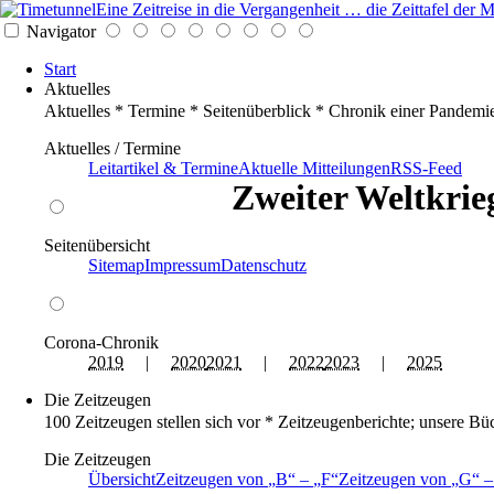
Eine Zeitreise in die Vergangenheit … die Zeittafel de
Navigator
Start
Aktuelles
Aktuelles * Termine * Seitenüberblick * Chronik einer Pandemi
Aktuelles / Termine
Leitartikel & Termine
Aktuelle Mitteilungen
RSS-Feed
Zweiter Weltkrieg
Seitenübersicht
Sitemap
Impressum
Datenschutz
Corona-Chronik
2019
|
2020
2021
|
2022
2023
|
2025
Die Zeitzeugen
100 Zeitzeugen stellen sich vor * Zeitzeugenberichte; unsere Bü
Die Zeitzeugen
Übersicht
Zeitzeugen von
B
–
F
Zeitzeugen von
G