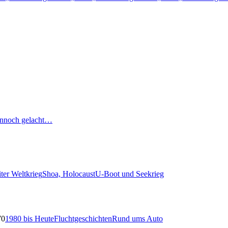
nnoch gelacht…
ter Weltkrieg
Shoa, Holocaust
U-Boot und Seekrieg
70
1980 bis Heute
Fluchtgeschichten
Rund ums Auto