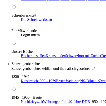
Schreibwerkstatt
Die Schreibwerkstatt
Für Mitwirkende
LogIn Intern
Unsere Bücher
Bücher bestellen
Kriegskinder
Schwarzbrot mit Zucker
De
Zeitzeugenberichte
Zeitzeugenberichte, zeitlich und thematisch geordnet
1850 - 1945
Kaiserreich
1900 - 1939
Erster Weltkrieg
NS-Diktatur
Zwei
1945 - 1950 - Heute
Nachkriegszeit
Währungsreform
40 Jahre DDR
1950 - 19