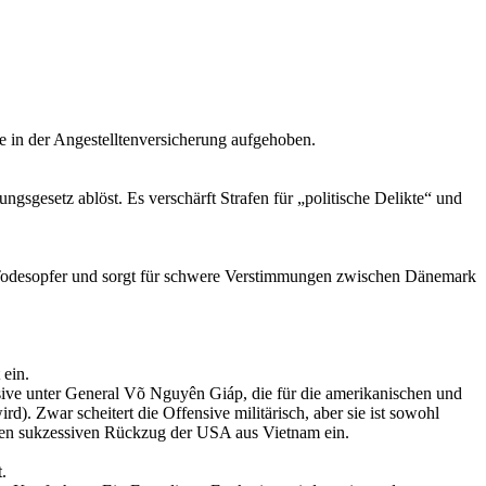
e in der Angestelltenversicherung aufgehoben.
gsgesetz ablöst. Es verschärft Strafen für
politische Delikte
und
n Todesopfer und sorgt für schwere Verstimmungen zwischen Dänemark
 ein.
sive unter General Võ Nguyên Giáp, die für die amerikanischen und
). Zwar scheitert die Offensive militärisch, aber sie ist sowohl
n den sukzessiven Rückzug der USA aus Vietnam ein.
.