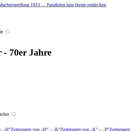
er Machtergreifung 1933 … Parallelen zum Heute entdecken
ie
r - 70er Jahre
ücher
–
H
Zeitzeugen von
H
–
K
Zeitzeugen von
K
–
P
Zeitzeugen