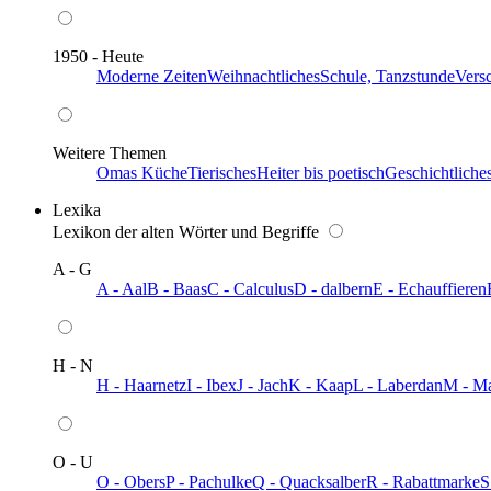
1950 - Heute
Moderne Zeiten
Weihnachtliches
Schule, Tanzstunde
Vers
Weitere Themen
Omas Küche
Tierisches
Heiter bis poetisch
Geschichtliche
Lexika
Lexikon der alten Wörter und Begriffe
A - G
A - Aal
B - Baas
C - Calculus
D - dalbern
E - Echauffieren
H - N
H - Haarnetz
I - Ibex
J - Jach
K - Kaap
L - Laberdan
M - M
O - U
O - Obers
P - Pachulke
Q - Quacksalber
R - Rabattmarke
S