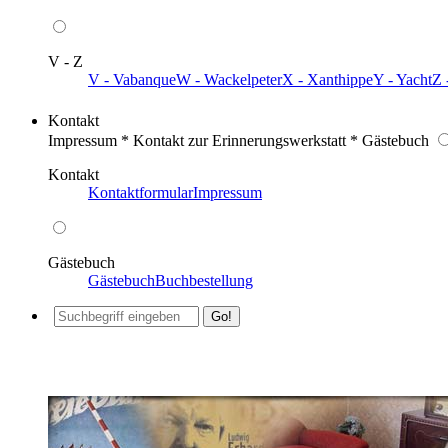
V - Z
V - Vabanque
W - Wackelpeter
X - Xanthippe
Y - Yacht
Z 
Kontakt
Impressum * Kontakt zur Erinnerungswerkstatt * Gästebuch
Kontakt
Kontaktformular
Impressum
Gästebuch
Gästebuch
Buchbestellung