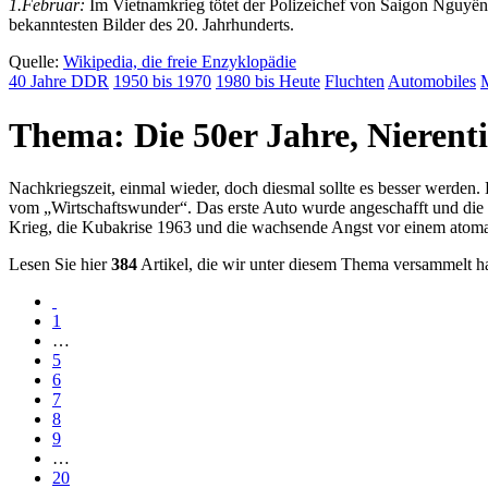
1.Februar:
Im Vietnamkrieg tötet der Polizeichef von Saigon Nguyễ
bekanntesten Bilder des 20. Jahrhunderts.
Quelle:
Wikipedia, die freie Enzyklopädie
40 Jahre DDR
1950 bis 1970
1980 bis Heute
Fluchten
Automobiles
Thema: Die 50er Jahre, Nieren
Nachkriegszeit, einmal wieder, doch diesmal sollte es besser werden
vom
Wirtschaftswunder
. Das erste Auto wurde angeschafft und die 
Krieg, die Kubakrise 1963 und die wachsende Angst vor einem atomar
Lesen Sie hier
384
Artikel, die wir unter diesem Thema versammelt h
1
…
5
6
7
8
9
…
20