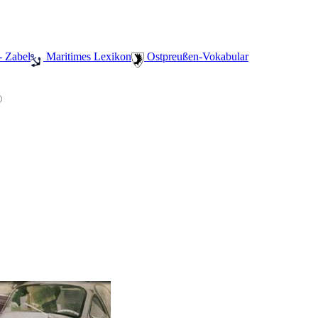
- Zabel
️ Maritimes Lexikon
️ Ostpreußen-Vokabular