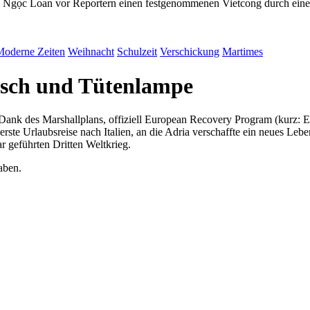
n Ngọc Loan vor Reportern einen festgenommenen Vietcong durch eine
Moderne Zeiten
Weihnacht
Schulzeit
Verschickung
Martimes
tisch und Tütenlampe
. Dank des Marshallplans, offiziell European Recovery Program (kurz:
erste Urlaubsreise nach Italien, an die Adria verschaffte ein neues Leb
 geführten Dritten Weltkrieg.
aben.