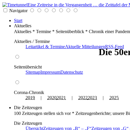
Eine Zeitreise in die Vergangenheit … die Zeittafel d
Navigator
Start
Aktuelles
Aktuelles * Termine * Seitenüberblick * Chronik einer Pandem
Aktuelles / Termine
Leitartikel & Termine
Aktuelle Mitteilungen
RSS-Feed
Die 50e
Seitenübersicht
Sitemap
Impressum
Datenschutz
Corona-Chronik
2019
|
2020
2021
|
2022
2023
|
2025
Die Zeitzeugen
100 Zeitzeugen stellen sich vor * Zeitzeugenberichte; unsere B
Die Zeitzeugen
Übersicht
Zeitzeugen von
B
–
F
Zeitzeugen von
G