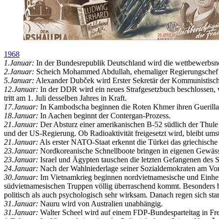
1968
1.Januar:
In der Bundesrepublik Deutschland wird die wett­bewerbs­ne
2.Januar:
Scheich Mohammed Abdullah, ehemaliger Regierungschef vo
5.Januar:
Alexander Dubček wird Erster Sekretär der Kommunistisch
12.Januar:
In der DDR wird ein neues Strafgesetzbuch beschlossen, w
tritt am 1. Juli desselben Jahres in Kraft.
17.Januar:
In Kambodscha beginnen die Roten Khmer ihren Guerilla
18.Januar:
In Aachen beginnt der Contergan-Prozess.
21.Januar:
Der Absturz einer amerikanischen B-52 südlich der Thule
und der US-Regierung. Ob Radioaktivität freigesetzt wird, bleibt umst
21.Januar:
Als erster NATO-Staat erkennt die Türkei das griechische
23.Januar:
Nordkoreanische Schnellboote bringen in eigenen Gewäss
23.Januar:
Israel und Ägypten tauschen die letzten Gefangenen des Se
24.Januar:
Nach der Wahlniederlage seiner Sozialdemokraten am Vorta
30.Januar:
Im Vietnamkrieg beginnen nordvietnamesische und Einheit
südvietnamesischen Truppen völlig überraschend kommt. Besonders betro
politisch als auch psychologisch sehr wirksam. Danach regen sich st
31.Januar:
Nauru wird von Australien unabhängig.
31.Januar:
Walter Scheel wird auf einem FDP-Bundesparteitag in Fre