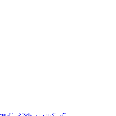
 von
P
–
S
Zeitzeugen von
S
–
Z