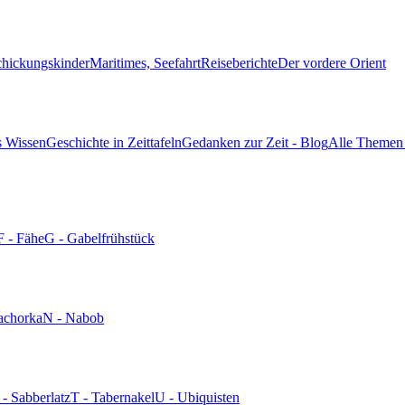
chickungskinder
Maritimes, Seefahrt
Reiseberichte
Der vordere Orient
s Wissen
Geschichte in Zeittafeln
Gedanken zur Zeit - Blog
Alle Themen 
F - Fähe
G - Gabelfrühstück
achorka
N - Nabob
 - Sabberlatz
T - Tabernakel
U - Ubiquisten