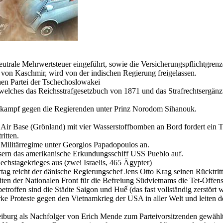
utrale Mehrwertsteuer eingeführt, sowie die Versicherungspflichtgrenz
n Kaschmir, wird von der indischen Regierung freigelassen.
en Partei der Tschechoslowakei
elches das Reichsstrafgesetzbuch von 1871 und das Strafrechtsergänzun
kampf gegen die Regierenden unter Prinz Norodom Sihanouk.
 Air Base (Grönland) mit vier Wasserstoffbomben an Bord fordert ei
ritten.
 Militärregime unter Georgios Papadopoulos an.
ern das amerikanische Erkundungsschiff USS Pueblo auf.
chstagekrieges aus (zwei Israelis, 465 Ägypter)
g reicht der dänische Regierungschef Jens Otto Krag seinen Rücktritt
en der Nationalen Front für die Befreiung Südvietnams die Tet-Offen
ffen sind die Städte Saigon und Huế (das fast vollständig zerstört wird
arke Proteste gegen den Vietnamkrieg der USA in aller Welt und leite
iburg als Nachfolger von Erich Mende zum Parteivorsitzenden gewählt