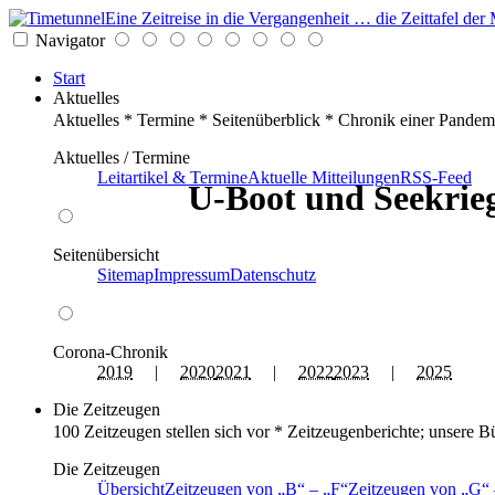
Eine Zeitreise in die Vergangenheit … die Zeittafel d
Navigator
Start
Aktuelles
Aktuelles * Termine * Seitenüberblick * Chronik einer Pandem
Aktuelles / Termine
Leitartikel & Termine
Aktuelle Mitteilungen
RSS-Feed
U-Boot und Seekrieg
Seitenübersicht
Sitemap
Impressum
Datenschutz
Corona-Chronik
2019
|
2020
2021
|
2022
2023
|
2025
Die Zeitzeugen
100 Zeitzeugen stellen sich vor * Zeitzeugenberichte; unsere B
Die Zeitzeugen
Übersicht
Zeitzeugen von
B
–
F
Zeitzeugen von
G