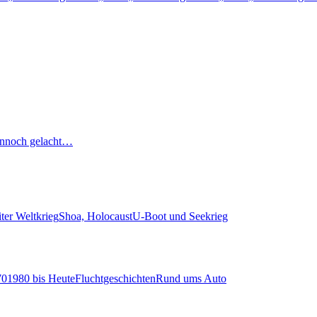
nnoch gelacht…
ter Weltkrieg
Shoa, Holocaust
U-Boot und Seekrieg
70
1980 bis Heute
Fluchtgeschichten
Rund ums Auto