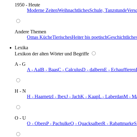
1950 - Heute
Moderne Zeiten
Weihnachtliches
Schule, Tanzstunde
Vers
Andere Themen
Omas Küche
Tierisches
Heiter bis poetisch
Geschichtliche
Lexika
Lexikon der alten Wörter und Begriffe
A - G
A - Aal
B - Baas
C - Calculus
D - dalbern
E - Echauffieren
H - N
H - Haarnetz
I - Ibex
J - Jach
K - Kaap
L - Laberdan
M - M
O - U
O - Obers
P - Pachulke
Q - Quacksalber
R - Rabattmarke
S