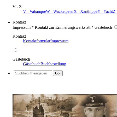
V - Z
V - Vabanque
W - Wackelpeter
X - Xanthippe
Y - Yacht
Z 
Kontakt
Impressum * Kontakt zur Erinnerungswerkstatt * Gästebuch
Kontakt
Kontaktformular
Impressum
Gästebuch
Gästebuch
Buchbestellung