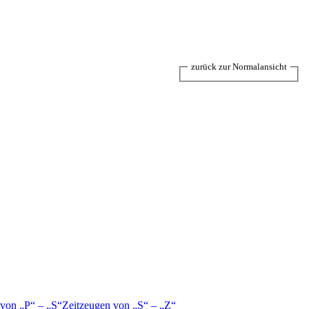
zurück zur Normalansicht
 von
P
–
S
Zeitzeugen von
S
–
Z