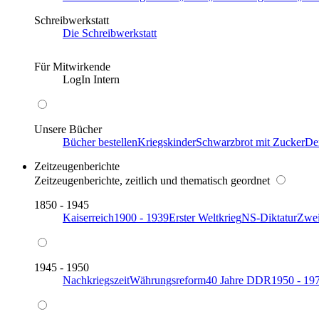
Schreibwerkstatt
Die Schreibwerkstatt
Für Mitwirkende
LogIn Intern
Unsere Bücher
Bücher bestellen
Kriegskinder
Schwarzbrot mit Zucker
De
Zeitzeugenberichte
Zeitzeugenberichte, zeitlich und thematisch geordnet
1850 - 1945
Kaiserreich
1900 - 1939
Erster Weltkrieg
NS-Diktatur
Zwei
1945 - 1950
Nachkriegszeit
Währungsreform
40 Jahre DDR
1950 - 19