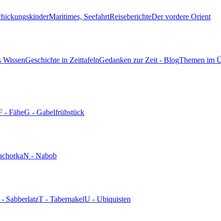
chickungskinder
Maritimes, Seefahrt
Reiseberichte
Der vordere Orient
s Wissen
Geschichte in Zeittafeln
Gedanken zur Zeit - Blog
Themen im Ü
F - Fähe
G - Gabelfrühstück
achorka
N - Nabob
 - Sabberlatz
T - Tabernakel
U - Ubiquisten