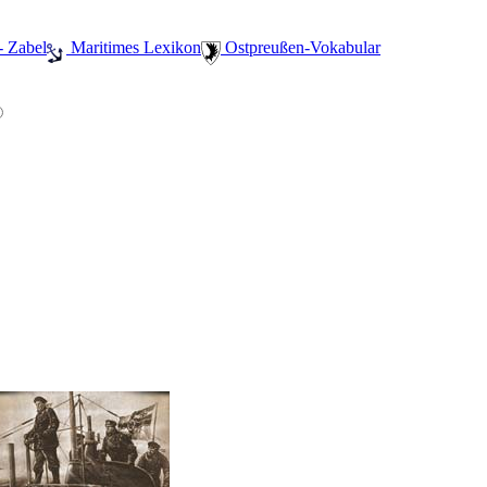
- Zabel
️ Maritimes Lexikon
️ Ostpreußen-Vokabular