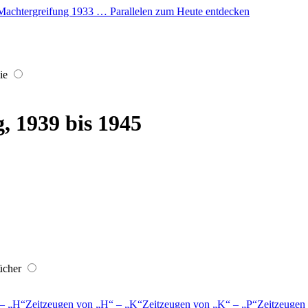
er Machtergreifung 1933 … Parallelen zum Heute entdecken
ie
, 1939 bis 1945
ücher
–
H
Zeitzeugen von
H
–
K
Zeitzeugen von
K
–
P
Zeitzeugen