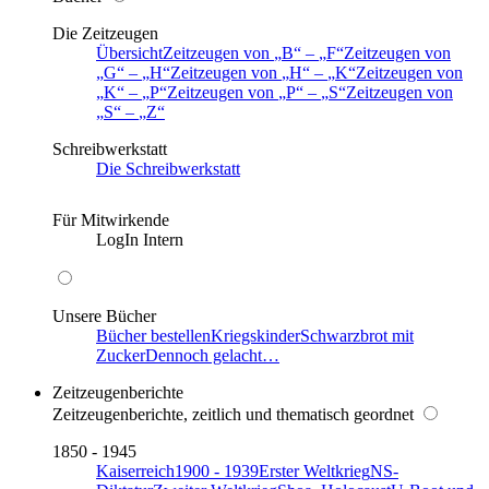
Die Zeitzeugen
Übersicht
Zeitzeugen von
B
–
F
Zeitzeugen von
G
–
H
Zeitzeugen von
H
–
K
Zeitzeugen von
K
–
P
Zeitzeugen von
P
–
S
Zeitzeugen von
S
–
Z
Schreibwerkstatt
Die Schreibwerkstatt
Für Mitwirkende
LogIn Intern
Unsere Bücher
Bücher bestellen
Kriegskinder
Schwarzbrot mit
Zucker
Dennoch gelacht…
Zeitzeugenberichte
Zeitzeugenberichte, zeitlich und thematisch geordnet
1850 - 1945
Kaiserreich
1900 - 1939
Erster Weltkrieg
NS-