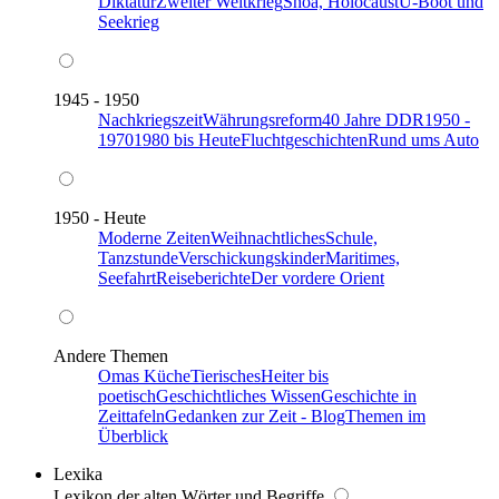
Diktatur
Zweiter Weltkrieg
Shoa, Holocaust
U-Boot und
Seekrieg
1945 - 1950
Nachkriegszeit
Währungsreform
40 Jahre DDR
1950 -
1970
1980 bis Heute
Fluchtgeschichten
Rund ums Auto
1950 - Heute
Moderne Zeiten
Weihnachtliches
Schule,
Tanzstunde
Verschickungskinder
Maritimes,
Seefahrt
Reiseberichte
Der vordere Orient
Andere Themen
Omas Küche
Tierisches
Heiter bis
poetisch
Geschichtliches Wissen
Geschichte in
Zeittafeln
Gedanken zur Zeit - Blog
Themen im
Überblick
Lexika
Lexikon der alten Wörter und Begriffe