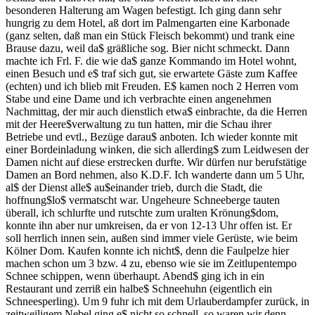
besonderen Halterung am Wagen befestigt. Ich ging dann sehr
hungrig zu dem Hotel, aß dort im Palmengarten eine Karbonade
(ganz selten, daß man ein Stück Fleisch bekommt) und trank eine
Brause dazu, weil da$ gräßliche sog. Bier nicht schmeckt. Dann
machte ich Frl. F. die wie da$ ganze Kommando im Hotel wohnt,
einen Besuch und e$ traf sich gut, sie erwartete Gäste zum Kaffee
(echten) und ich blieb mit Freuden. E$ kamen noch 2 Herren vom
Stabe und eine Dame und ich verbrachte einen angenehmen
Nachmittag, der mir auch dienstlich etwa$ einbrachte, da die Herren
mit der Heere$verwaltung zu tun hatten, mir die Schau ihrer
Betriebe und evtl., Bezüge darau$ anboten. Ich wieder konnte mit
einer Bordeinladung winken, die sich allerding$ zum Leidwesen der
Damen nicht auf diese erstrecken durfte. Wir dürfen nur berufstätige
Damen an Bord nehmen, also K.D.F. Ich wanderte dann um 5 Uhr,
al$ der Dienst alle$ au$einander trieb, durch die Stadt, die
hoffnung$lo$ vermatscht war. Ungeheure Schneeberge tauten
überall, ich schlurfte und rutschte zum uralten Krönung$dom,
konnte ihn aber nur umkreisen, da er von 12-13 Uhr offen ist. Er
soll herrlich innen sein, außen sind immer viele Gerüste, wie beim
Kölner Dom. Kaufen konnte ich nicht$, denn die Faulpelze hier
machen schon um 3 bzw. 4 zu, ebenso wie sie im Zeitlupentempo
Schnee schippen, wenn überhaupt. Abend$ ging ich in ein
Restaurant und zerriß ein halbe$ Schneehuhn (eigentlich ein
Schneesperling). Um 9 fuhr ich mit dem Urlauberdampfer zurück, in
zeitweiligem Nebel ging e$ nicht so schnell, so waren wir denn