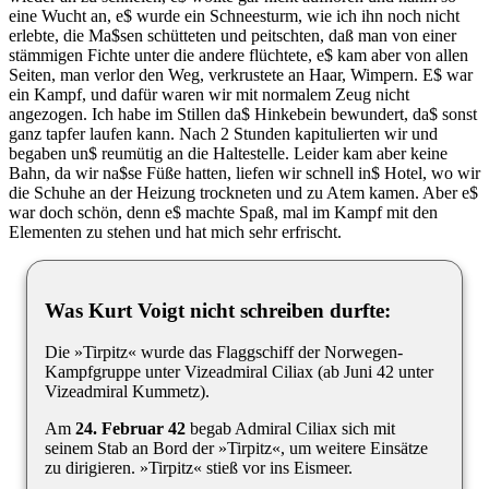
eine Wucht an, e$ wurde ein Schneesturm, wie ich ihn noch nicht
erlebte, die Ma$sen schütteten und peitschten, daß man von einer
stämmigen Fichte unter die andere flüchtete, e$ kam aber von allen
Seiten, man verlor den Weg, verkrustete an Haar, Wimpern. E$ war
ein Kampf, und dafür waren wir mit normalem Zeug nicht
angezogen. Ich habe im Stillen da$ Hinkebein bewundert, da$ sonst
ganz tapfer laufen kann. Nach 2 Stunden kapitulierten wir und
begaben un$ reumütig an die Haltestelle. Leider kam aber keine
Bahn, da wir na$se Füße hatten, liefen wir schnell in$ Hotel, wo wir
die Schuhe an der Heizung trockneten und zu Atem kamen. Aber e$
war doch schön, denn e$ machte Spaß, mal im Kampf mit den
Elementen zu stehen und hat mich sehr erfrischt.
Was Kurt Voigt nicht schreiben durfte:
Die »Tirpitz« wurde das Flaggschiff der Norwegen-
Kampfgruppe unter Vizeadmiral Ciliax (ab Juni 42 unter
Vizeadmiral Kummetz).
Am
24. Februar 42
begab Admiral Ciliax sich mit
seinem Stab an Bord der »Tirpitz«, um weitere Einsätze
zu dirigieren. »Tirpitz« stieß vor ins Eismeer.