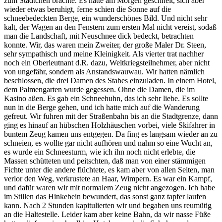
zum Städtchen brachte. Es hatte am Morgen geschneit, sich aber
wieder etwas beruhigt, ferne schien die Sonne auf die
schneebedeckten Berge, ein wunderschönes Bild. Und nicht sehr
kalt, der Wagen an den Fenstern zum ersten Mal nicht vereist, sodaß
man die Landschaft, mit Neuschnee dick bedeckt, betrachten
konnte. Wir, das waren mein Zweiter, der große Maler Dr. Steen,
sehr sympathisch und meine Kleinigkeit. Als vierter trat nachher
noch ein Oberleutnant d.R. dazu, Weltkriegsteilnehmer, aber nicht
von ungefähr, sondern als Anstandswauwau. Wir hatten nämlich
beschlossen, die drei Damen des Stabes einzuladen. In einem Hotel,
dem Palmengarten wurde gegessen. Ohne die Damen, die im
Kasino aßen. Es gab ein Schneehuhn, das ich sehr liebe. Es sollte
nun in die Berge gehen, und ich hatte mich auf die Wanderung
gefreut. Wir fuhren mit der Straßenbahn bis an die Stadtgrenze, dann
ging es hinauf an hübschen Holzhäuschen vorbei, viele Skifahrer in
buntem Zeug kamen uns entgegen. Da fing es langsam wieder an zu
schneien, es wollte gar nicht aufhören und nahm so eine Wucht an,
es wurde ein Schneesturm, wie ich ihn noch nicht erlebte, die
Massen schütteten und peitschten, daß man von einer stämmigen
Fichte unter die andere flüchtete, es kam aber von allen Seiten, man
verlor den Weg, verkrustete an Haar, Wimpern. Es war ein Kampf,
und dafür waren wir mit normalem Zeug nicht angezogen. Ich habe
im Stillen das Hinkebein bewundert, das sonst ganz tapfer laufen
kann. Nach 2 Stunden kapitulierten wir und begaben uns reumütig
an die Haltestelle. Leider kam aber keine Bahn, da wir nasse Füße