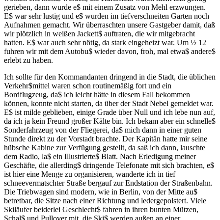
gerieben, dann wurde e$ mit einem Zusatz von Mehl erzwungen.
E$ war sehr lustig und e$ wurden im tiefverschneiten Garten noch
Aufnahmen gemacht. Wir überraschten unsere Gastgeber damit, daß
wir plötzlich in weißen Jackett$ auftraten, die wir mitgebracht
hatten. E$ war auch sehr nötig, da stark eingeheizt war. Um ½ 12
fuhren wir mit dem Autobu$ wieder davon, froh, mal etwa$ andere$
erlebt zu haben.
Ich sollte für den Kommandanten dringend in die Stadt, die üblichen
Verkehr$mittel waren schon routinemäßig fort und ein
Bordflugzeug, da$ ich leicht hätte in diesem Fall bekommen
können, konnte nicht starten, da über der Stadt Nebel gemeldet war.
E$ ist milde geblieben, einige Grade über Null und ich lebe nun auf,
da ich ja kein Freund großer Kälte bin. Ich bekam aber ein schnelle$
Sonderfahrzeug von der Fliegerei, da$ mich dann in einer guten
Stunde direkt zu der Vorstadt brachte. Der Kapitän hatte mir seine
hübsche Kabine zur Verfügung gestellt, da saß ich dann, lauschte
dem Radio, la$ ein Illustrierte$ Blatt. Nach Erledigung meiner
Geschäfte, die allerding$ dringende Telefonate mit sich brachten, e$
ist hier eine Menge zu organisieren, wanderte ich in tief
schneevermatschter Straße bergauf zur Endstation der Straßenbahn.
Die Triebwagen sind modern, wie in Berlin, von der Mitte au$
betretbar, die Sitze nach einer Richtung und ledergepolstert. Viele
Skiläufer beiderlei Geschlecht$ fahren in ihren bunten Mützen,
Schal$ und Pullover mit, die Ski$ werden außen an einer