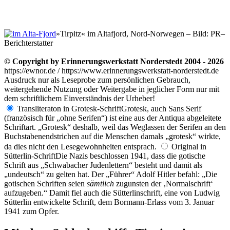
»Tirpitz« im Altafjord, Nord-Norwegen – Bild: PR–
Berichterstatter
© Copyright by Erinnerungswerkstatt Norderstedt 2004 - 2026
https://ewnor.de / https://www.erinnerungswerkstatt-norderstedt.de
Ausdruck nur als Leseprobe zum persönlichen Gebrauch,
weitergehende Nutzung oder Weitergabe in jeglicher Form nur mit
dem schriftlichem Einverständnis der Urheber!
Transliteraton in Grotesk-Schrift
Grotesk, auch Sans Serif
(französisch für
ohne Serifen
) ist eine aus der Antiqua abgeleitete
Schriftart.
Grotesk
deshalb, weil das Weglassen der Serifen an den
Buchstabenendstrichen auf die Menschen damals
grotesk
wirkte,
da dies nicht den Lesegewohnheiten entsprach.
Original in
Sütterlin-Schrift
Die Nazis beschlossen 1941, dass die gotische
Schrift aus
Schwabacher Judenlettern
besteht und damit als
undeutsch
zu gelten hat. Der
Führer
Adolf Hitler befahl:
Die
gotischen Schriften seien
sämtlich
zugunsten der
Normalschrift
aufzugeben.
Damit fiel auch die Sütterlinschrift, eine von Ludwig
Sütterlin entwickelte Schrift, dem Bormann-Erlass vom 3. Januar
1941 zum Opfer.