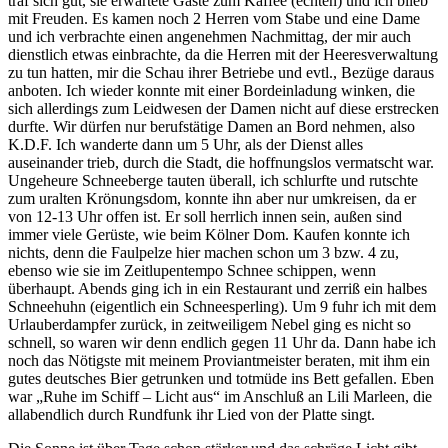
traf sich gut, sie erwartete Gäste zum Kaffee (echten) und ich blieb
mit Freuden. Es kamen noch 2 Herren vom Stabe und eine Dame
und ich verbrachte einen angenehmen Nachmittag, der mir auch
dienstlich etwas einbrachte, da die Herren mit der Heeresverwaltung
zu tun hatten, mir die Schau ihrer Betriebe und evtl., Bezüge daraus
anboten. Ich wieder konnte mit einer Bordeinladung winken, die
sich allerdings zum Leidwesen der Damen nicht auf diese erstrecken
durfte. Wir dürfen nur berufstätige Damen an Bord nehmen, also
K.D.F. Ich wanderte dann um 5 Uhr, als der Dienst alles
auseinander trieb, durch die Stadt, die hoffnungslos vermatscht war.
Ungeheure Schneeberge tauten überall, ich schlurfte und rutschte
zum uralten Krönungsdom, konnte ihn aber nur umkreisen, da er
von 12-13 Uhr offen ist. Er soll herrlich innen sein, außen sind
immer viele Gerüste, wie beim Kölner Dom. Kaufen konnte ich
nichts, denn die Faulpelze hier machen schon um 3 bzw. 4 zu,
ebenso wie sie im Zeitlupentempo Schnee schippen, wenn
überhaupt. Abends ging ich in ein Restaurant und zerriß ein halbes
Schneehuhn (eigentlich ein Schneesperling). Um 9 fuhr ich mit dem
Urlauberdampfer zurück, in zeitweiligem Nebel ging es nicht so
schnell, so waren wir denn endlich gegen 11 Uhr da. Dann habe ich
noch das Nötigste mit meinem Proviantmeister beraten, mit ihm ein
gutes deutsches Bier getrunken und totmüde ins Bett gefallen. Eben
war
Ruhe im Schiff – Licht aus
im Anschluß an Lili Marleen, die
allabendlich durch Rundfunk ihr Lied von der Platte singt.