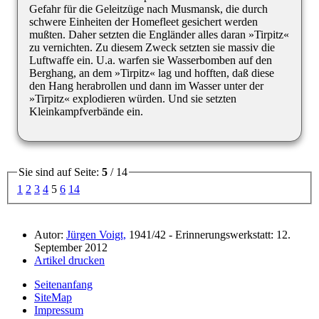
Gefahr für die Geleitzüge nach Musmansk, die durch
schwere Einheiten der Homefleet gesichert werden
mußten. Daher setzten die Engländer alles daran »Tirpitz«
zu vernichten. Zu diesem Zweck setzten sie massiv die
Luftwaffe ein. U.a. warfen sie Wasserbomben auf den
Berghang, an dem »Tirpitz« lag und hofften, daß diese
den Hang herabrollen und dann im Wasser unter der
»Tirpitz« explodieren würden. Und sie setzten
Kleinkampfverbände ein.
Sie sind auf Seite:
5
/ 14
1
2
3
4
5
6
14
Autor:
Jürgen Voigt,
1941/42 - Erinnerungswerkstatt: 12.
September 2012
Artikel drucken
Seitenanfang
SiteMap
Impressum