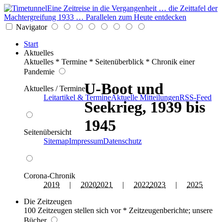
Eine Zeitreise in die Vergangenheit … die Zeittafel der
Machtergreifung 1933 … Parallelen zum Heute entdecken
Navigator
Start
Aktuelles
Aktuelles * Termine * Seitenüberblick * Chronik einer
Pandemie
U-Boot und
Aktuelles / Termine
Leitartikel & Termine
Aktuelle Mitteilungen
RSS-Feed
Seekrieg, 1939 bis
1945
Seitenübersicht
Sitemap
Impressum
Datenschutz
Corona-Chronik
2019
|
2020
2021
|
2022
2023
|
2025
Die Zeitzeugen
100 Zeitzeugen stellen sich vor * Zeitzeugenberichte; unsere
Bücher