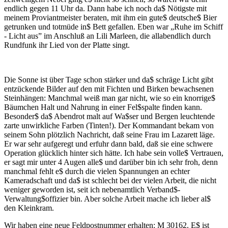
endlich gegen 11 Uhr da. Dann habe ich noch da$ Nötigste mit
meinem Proviantmeister beraten, mit ihm ein gute$ deutsche$ Bier
getrunken und totmüde in$ Bett gefallen. Eben war „Ruhe im Schiff
- Licht aus” im Anschluß an Lili Marleen, die allabendlich durch
Rundfunk ihr Lied von der Platte singt.
Die Sonne ist über Tage schon stärker und da$ schräge Licht gibt
entzückende Bilder auf den mit Fichten und Birken bewachsenen
Steinhängen: Manchmal weiß man gar nicht, wie so ein knorrige$
Bäumchen Halt und Nahrung in einer Fel$spalte finden kann.
Besonder$ da$ Abendrot malt auf Wa$ser und Bergen leuchtende
zarte unwirkliche Farben (Tinten!). Der Kommandant bekam von
seinem Sohn plötzlich Nachricht, daß seine Frau im Lazarett läge.
Er war sehr aufgeregt und erfuhr dann bald, daß sie eine schwere
Operation glücklich hinter sich hätte. Ich habe sein volle$ Vertrauen,
er sagt mir unter 4 Augen alle$ und darüber bin ich sehr froh, denn
manchmal fehlt e$ durch die vielen Spannungen an echter
Kameradschaft und da$ ist schlecht bei der vielen Arbeit, die nicht
weniger geworden ist, seit ich nebenamtlich Verband$-
Verwaltung$offizier bin. Aber solche Arbeit mache ich lieber al$
den Kleinkram.
Wir haben eine neue Feldpostnummer erhalten: M 30162. E$ ist