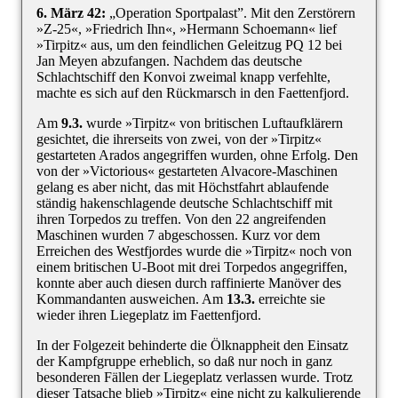
6. März 42:
„Operation Sportpalast”. Mit den Zerstörern
»Z-25«, »Friedrich Ihn«, »Hermann Schoemann« lief
»Tirpitz« aus, um den feindlichen Geleitzug PQ 12 bei
Jan Meyen abzufangen. Nachdem das deutsche
Schlachtschiff den Konvoi zweimal knapp verfehlte,
machte es sich auf den Rückmarsch in den Faettenfjord.
Am
9.3.
wurde »Tirpitz« von britischen Luftaufklärern
gesichtet, die ihrerseits von zwei, von der »Tirpitz«
gestarteten Arados angegriffen wurden, ohne Erfolg. Den
von der »Victorious« gestarteten Alvacore-Maschinen
gelang es aber nicht, das mit Höchstfahrt ablaufende
ständig hakenschlagende deutsche Schlachtschiff mit
ihren Torpedos zu treffen. Von den 22 angreifenden
Maschinen wurden 7 abgeschossen. Kurz vor dem
Erreichen des Westfjordes wurde die »Tirpitz« noch von
einem britischen U-Boot mit drei Torpedos angegriffen,
konnte aber auch diesen durch raffinierte Manöver des
Kommandanten ausweichen. Am
13.3.
erreichte sie
wieder ihren Liegeplatz im Faettenfjord.
In der Folgezeit behinderte die Ölknappheit den Einsatz
der Kampfgruppe erheblich, so daß nur noch in ganz
besonderen Fällen der Liegeplatz verlassen wurde. Trotz
dieser Tatsache blieb »Tirpitz« eine nicht zu kalkulierende