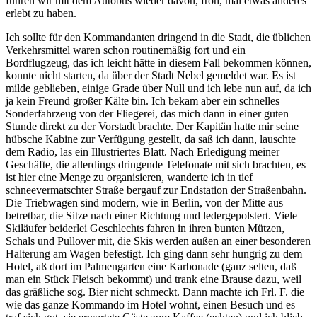
fuhren wir mit dem Autobus wieder davon, froh, mal etwas anderes
erlebt zu haben.
Ich sollte für den Kommandanten dringend in die Stadt, die üblichen
Verkehrsmittel waren schon routinemäßig fort und ein
Bordflugzeug, das ich leicht hätte in diesem Fall bekommen können,
konnte nicht starten, da über der Stadt Nebel gemeldet war. Es ist
milde geblieben, einige Grade über Null und ich lebe nun auf, da ich
ja kein Freund großer Kälte bin. Ich bekam aber ein schnelles
Sonderfahrzeug von der Fliegerei, das mich dann in einer guten
Stunde direkt zu der Vorstadt brachte. Der Kapitän hatte mir seine
hübsche Kabine zur Verfügung gestellt, da saß ich dann, lauschte
dem Radio, las ein Illustriertes Blatt. Nach Erledigung meiner
Geschäfte, die allerdings dringende Telefonate mit sich brachten, es
ist hier eine Menge zu organisieren, wanderte ich in tief
schneevermatschter Straße bergauf zur Endstation der Straßenbahn.
Die Triebwagen sind modern, wie in Berlin, von der Mitte aus
betretbar, die Sitze nach einer Richtung und ledergepolstert. Viele
Skiläufer beiderlei Geschlechts fahren in ihren bunten Mützen,
Schals und Pullover mit, die Skis werden außen an einer besonderen
Halterung am Wagen befestigt. Ich ging dann sehr hungrig zu dem
Hotel, aß dort im Palmengarten eine Karbonade (ganz selten, daß
man ein Stück Fleisch bekommt) und trank eine Brause dazu, weil
das gräßliche sog. Bier nicht schmeckt. Dann machte ich Frl. F. die
wie das ganze Kommando im Hotel wohnt, einen Besuch und es