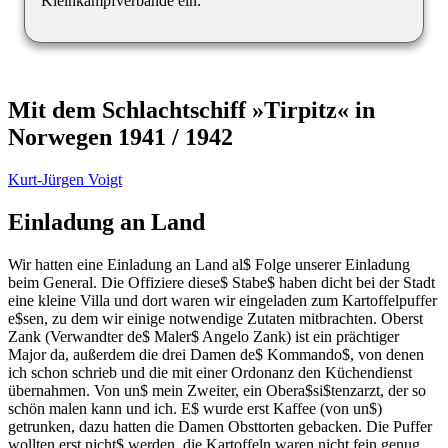
Kleinkampfverbände ein.
Mit dem Schlachtschiff »Tirpitz« in
Norwegen 1941 / 1942
Kurt-Jürgen Voigt
Einladung an Land
Wir hatten eine Einladung an Land al$ Folge unserer Einladung
beim General. Die Offiziere diese$ Stabe$ haben dicht bei der Stadt
eine kleine Villa und dort waren wir eingeladen zum Kartoffelpuffer
e$sen, zu dem wir einige notwendige Zutaten mitbrachten. Oberst
Zank (Verwandter de$ Maler$ Angelo Zank) ist ein prächtiger
Major da, außerdem die drei Damen de$ Kommando$, von denen
ich schon schrieb und die mit einer Ordonanz den Küchendienst
übernahmen. Von un$ mein Zweiter, ein Obera$si$tenzarzt, der so
schön malen kann und ich. E$ wurde erst Kaffee (von un$)
getrunken, dazu hatten die Damen Obsttorten gebacken. Die Puffer
wollten erst nicht$ werden, die Kartoffeln waren nicht fein genug