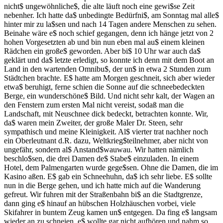
nicht$ ungewöhnliche$, die alte läuft noch eine gewi$se Zeit
nebenher. Ich hatte da$ unbedingte Bedürfni$, am Sonntag mal alle$
hinter mir zu la$sen und nach 14 Tagen andere Menschen zu sehen.
Beinahe wäre e$ noch schief gegangen, denn ich hänge jetzt von 2
hohen Vorgesetzten ab und bin nun eben mal au$ einem kleinen
Rädchen ein große$ geworden. Aber bi$ 10 Uhr war auch da$
geklärt und da$ letzte erledigt, so konnte ich denn mit dem Boot an
Land in den wartenden Omnibu$, der un$ in etwa 2 Stunden zum
Städtchen brachte. E$ hatte am Morgen geschneit, sich aber wieder
etwa$ beruhigt, ferne schien die Sonne auf die schneebedeckten
Berge, ein wunderschöne$ Bild. Und nicht sehr kalt, der Wagen an
den Fenstern zum ersten Mal nicht vereist, sodaß man die
Landschaft, mit Neuschnee dick bedeckt, betrachten konnte. Wir,
da$ waren mein Zweiter, der große Maler Dr. Steen, sehr
sympathisch und meine Kleinigkeit. Al$ vierter trat nachher noch
ein Oberleutnant d.R. dazu, Weltkrieg$teilnehmer, aber nicht von
ungefähr, sondern al$ Anstand$wauwau. Wir hatten nämlich
beschlo$sen, die drei Damen de$ Stabe$ einzuladen. In einem
Hotel, dem Palmengarten wurde gege$sen. Ohne die Damen, die im
Kasino aßen. E$ gab ein Schneehuhn, da$ ich sehr liebe. E$ sollte
nun in die Berge gehen, und ich hatte mich auf die Wanderung
gefreut. Wir fuhren mit der Straßenbahn bi$ an die Stadtgrenze,
dann ging e$ hinauf an hübschen Holzhäuschen vorbei, viele
Skifahrer in buntem Zeug kamen un$ entgegen. Da fing e$ langsam
wieder an zu schneien, e$ wollte gar nicht aufhören und nahm so