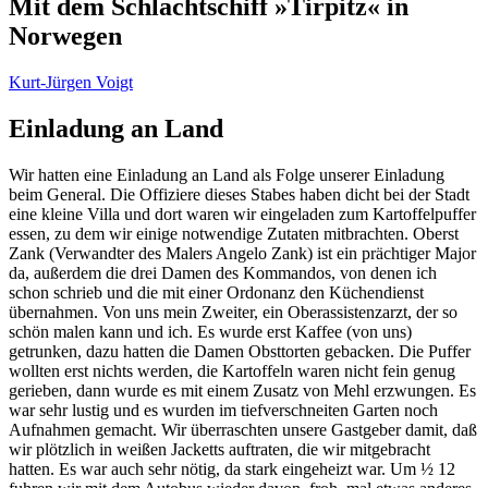
Mit dem Schlachtschiff »Tirpitz« in
Norwegen
Kurt-Jürgen Voigt
Einladung an Land
Wir hatten eine Einladung an Land als Folge unserer Einladung
beim General. Die Offiziere dieses Stabes haben dicht bei der Stadt
eine kleine Villa und dort waren wir eingeladen zum Kartoffelpuffer
essen, zu dem wir einige notwendige Zutaten mitbrachten. Oberst
Zank (Verwandter des Malers Angelo Zank) ist ein prächtiger Major
da, außerdem die drei Damen des Kommandos, von denen ich
schon schrieb und die mit einer Ordonanz den Küchendienst
übernahmen. Von uns mein Zweiter, ein Oberassistenzarzt, der so
schön malen kann und ich. Es wurde erst Kaffee (von uns)
getrunken, dazu hatten die Damen Obsttorten gebacken. Die Puffer
wollten erst nichts werden, die Kartoffeln waren nicht fein genug
gerieben, dann wurde es mit einem Zusatz von Mehl erzwungen. Es
war sehr lustig und es wurden im tiefverschneiten Garten noch
Aufnahmen gemacht. Wir überraschten unsere Gastgeber damit, daß
wir plötzlich in weißen Jacketts auftraten, die wir mitgebracht
hatten. Es war auch sehr nötig, da stark eingeheizt war. Um ½ 12