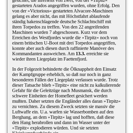
gesichtet, die ihrerseits von zwei, von der »Tirpitz«
gestarteten Arados angegriffen wurden, ohne Erfolg. Den
von der »Victorious« gestarteten Alvacore-Maschinen
gelang es aber nicht, das mit Höchstfahrt ablaufende
ständig hakenschlagende deutsche Schlachtschiff mit
ihren Torpedos zu treffen. Von den 22 angreifenden
Maschinen wurden 7 abgeschossen. Kurz vor dem
Erreichen des Westfjordes wurde die »Tirpitz« noch von
einem britischen U-Boot mit drei Torpedos angegriffen,
konnte aber auch diesen durch raffinierte Manöver des
Kommandanten ausweichen. Am
13.3.
erreichte sie
wieder ihren Liegeplatz im Faettenfjord.
In der Folgezeit behinderte die Ölknappheit den Einsatz
der Kampfgruppe erheblich, so daß nur noch in ganz
besonderen Fällen der Liegeplatz verlassen wurde. Trotz
dieser Tatsache blieb »Tirpitz« eine nicht zu kalkulierende
Gefahr für die Geleitzüge nach Musmansk, die durch
schwere Einheiten der Homefleet gesichert werden
mußten. Daher setzten die Engländer alles daran »Tirpitz«
zu vernichten. Zu diesem Zweck setzten sie massiv die
Luftwaffe ein. U.a. warfen sie Wasserbomben auf den
Berghang, an dem »Tirpitz« lag und hofften, daß diese
den Hang herabrollen und dann im Wasser unter der
»Tirpitz« explodieren würden. Und sie setzten