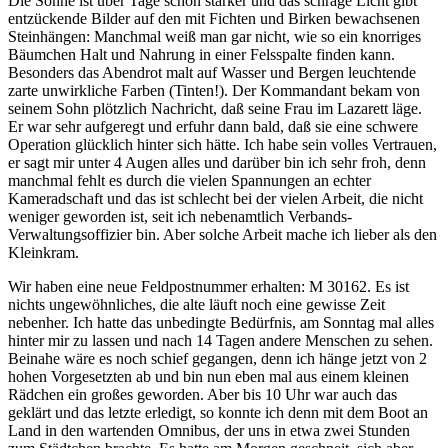
Die Sonne ist über Tage schon stärker und das schräge Licht gibt
entzückende Bilder auf den mit Fichten und Birken bewachsenen
Steinhängen: Manchmal weiß man gar nicht, wie so ein knorriges
Bäumchen Halt und Nahrung in einer Felsspalte finden kann.
Besonders das Abendrot malt auf Wasser und Bergen leuchtende
zarte unwirkliche Farben (Tinten!). Der Kommandant bekam von
seinem Sohn plötzlich Nachricht, daß seine Frau im Lazarett läge.
Er war sehr aufgeregt und erfuhr dann bald, daß sie eine schwere
Operation glücklich hinter sich hätte. Ich habe sein volles Vertrauen,
er sagt mir unter 4 Augen alles und darüber bin ich sehr froh, denn
manchmal fehlt es durch die vielen Spannungen an echter
Kameradschaft und das ist schlecht bei der vielen Arbeit, die nicht
weniger geworden ist, seit ich nebenamtlich Verbands-
Verwaltungsoffizier bin. Aber solche Arbeit mache ich lieber als den
Kleinkram.
Wir haben eine neue Feldpostnummer erhalten: M 30162. Es ist
nichts ungewöhnliches, die alte läuft noch eine gewisse Zeit
nebenher. Ich hatte das unbedingte Bedürfnis, am Sonntag mal alles
hinter mir zu lassen und nach 14 Tagen andere Menschen zu sehen.
Beinahe wäre es noch schief gegangen, denn ich hänge jetzt von 2
hohen Vorgesetzten ab und bin nun eben mal aus einem kleinen
Rädchen ein großes geworden. Aber bis 10 Uhr war auch das
geklärt und das letzte erledigt, so konnte ich denn mit dem Boot an
Land in den wartenden Omnibus, der uns in etwa zwei Stunden