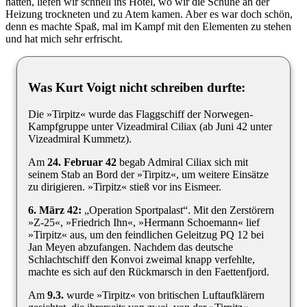
hatten, liefen wir schnell ins Hotel, wo wir die Schuhe an der
Heizung trockneten und zu Atem kamen. Aber es war doch schön,
denn es machte Spaß, mal im Kampf mit den Elementen zu stehen
und hat mich sehr erfrischt.
Was Kurt Voigt nicht schreiben durfte:
Die »Tirpitz« wurde das Flaggschiff der Norwegen-
Kampfgruppe unter Vizeadmiral Ciliax (ab Juni 42 unter
Vizeadmiral Kummetz).
Am
24. Februar 42
begab Admiral Ciliax sich mit
seinem Stab an Bord der »Tirpitz«, um weitere Einsätze
zu dirigieren. »Tirpitz« stieß vor ins Eismeer.
6. März 42:
Operation Sportpalast
. Mit den Zerstörern
»Z-25«, »Friedrich Ihn«, »Hermann Schoemann« lief
»Tirpitz« aus, um den feindlichen Geleitzug PQ 12 bei
Jan Meyen abzufangen. Nachdem das deutsche
Schlachtschiff den Konvoi zweimal knapp verfehlte,
machte es sich auf den Rückmarsch in den Faettenfjord.
Am
9.3.
wurde »Tirpitz« von britischen Luftaufklärern