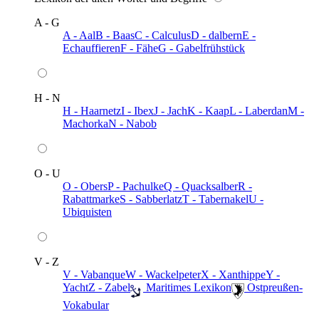
A - G
A - Aal
B - Baas
C - Calculus
D - dalbern
E -
Echauffieren
F - Fähe
G - Gabelfrühstück
H - N
H - Haarnetz
I - Ibex
J - Jach
K - Kaap
L - Laberdan
M -
Machorka
N - Nabob
O - U
O - Obers
P - Pachulke
Q - Quacksalber
R -
Rabattmarke
S - Sabberlatz
T - Tabernakel
U -
Ubiquisten
V - Z
V - Vabanque
W - Wackelpeter
X - Xanthippe
Y -
Yacht
Z - Zabel
️ Maritimes Lexikon
️ Ostpreußen-
Vokabular