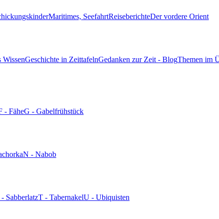
chickungskinder
Maritimes, Seefahrt
Reiseberichte
Der vordere Orient
s Wissen
Geschichte in Zeittafeln
Gedanken zur Zeit - Blog
Themen im Ü
F - Fähe
G - Gabelfrühstück
achorka
N - Nabob
 - Sabberlatz
T - Tabernakel
U - Ubiquisten