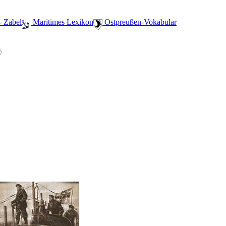
- Zabel
️ Maritimes Lexikon
️ Ostpreußen-Vokabular