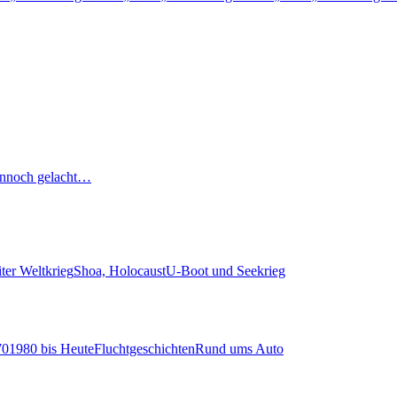
nnoch gelacht…
ter Weltkrieg
Shoa, Holocaust
U-Boot und Seekrieg
70
1980 bis Heute
Fluchtgeschichten
Rund ums Auto