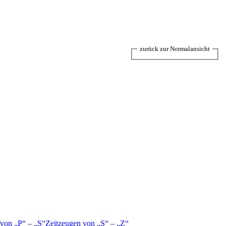
zurück zur Normalansicht
 von
P
–
S
Zeitzeugen von
S
–
Z