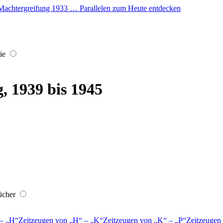
er Machtergreifung 1933 … Parallelen zum Heute entdecken
ie
, 1939 bis 1945
ücher
–
H
Zeitzeugen von
H
–
K
Zeitzeugen von
K
–
P
Zeitzeugen