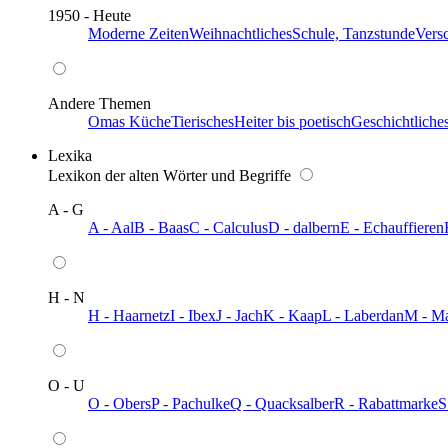
1950 - Heute
Moderne Zeiten
Weihnachtliches
Schule, Tanzstunde
Vers
Andere Themen
Omas Küche
Tierisches
Heiter bis poetisch
Geschichtliche
Lexika
Lexikon der alten Wörter und Begriffe
A - G
A - Aal
B - Baas
C - Calculus
D - dalbern
E - Echauffieren
H - N
H - Haarnetz
I - Ibex
J - Jach
K - Kaap
L - Laberdan
M - M
O - U
O - Obers
P - Pachulke
Q - Quacksalber
R - Rabattmarke
S