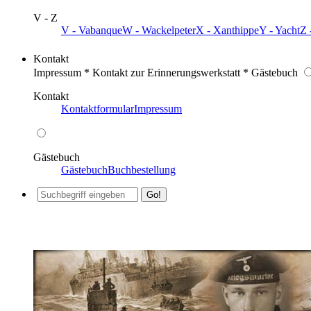
V - Z
V - Vabanque
W - Wackelpeter
X - Xanthippe
Y - Yacht
Z 
Kontakt
Impressum * Kontakt zur Erinnerungswerkstatt * Gästebuch
Kontakt
Kontaktformular
Impressum
Gästebuch
Gästebuch
Buchbestellung