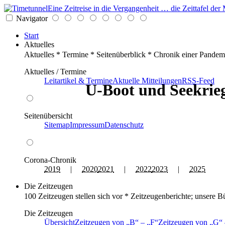
Eine Zeitreise in die Vergangenheit … die Zeittafel d
Navigator
Start
Aktuelles
Aktuelles * Termine * Seitenüberblick * Chronik einer Pandem
Aktuelles / Termine
Leitartikel & Termine
Aktuelle Mitteilungen
RSS-Feed
U-Boot und Seekrieg
Seitenübersicht
Sitemap
Impressum
Datenschutz
Corona-Chronik
2019
|
2020
2021
|
2022
2023
|
2025
Die Zeitzeugen
100 Zeitzeugen stellen sich vor * Zeitzeugenberichte; unsere B
Die Zeitzeugen
Übersicht
Zeitzeugen von
B
–
F
Zeitzeugen von
G