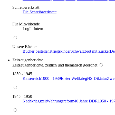
Schreibwerkstatt
Die Schreibwerkstatt
Für Mitwirkende
LogIn Intern
Unsere Bücher
Bücher bestellen
Kriegskinder
Schwarzbrot mit Zucker
De
Zeitzeugenberichte
Zeitzeugenberichte, zeitlich und thematisch geordnet
1850 - 1945
Kaiserreich
1900 - 1939
Erster Weltkrieg
NS-Diktatur
Zwei
1945 - 1950
Nachkriegszeit
Währungsreform
40 Jahre DDR
1950 - 19