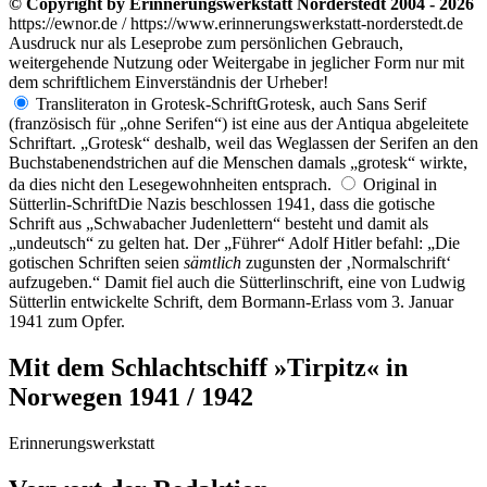
© Copyright by Erinnerungswerkstatt Norderstedt 2004 - 2026
https://ewnor.de / https://www.erinnerungswerkstatt-norderstedt.de
Ausdruck nur als Leseprobe zum persönlichen Gebrauch,
weitergehende Nutzung oder Weitergabe in jeglicher Form nur mit
dem schriftlichem Einverständnis der Urheber!
Transliteraton in Grotesk-Schrift
Grotesk, auch Sans Serif
(französisch für
ohne Serifen
) ist eine aus der Antiqua abgeleitete
Schriftart.
Grotesk
deshalb, weil das Weglassen der Serifen an den
Buchstabenendstrichen auf die Menschen damals
grotesk
wirkte,
da dies nicht den Lesegewohnheiten entsprach.
Original in
Sütterlin-Schrift
Die Nazis beschlossen 1941, dass die gotische
Schrift aus
Schwabacher Judenlettern
besteht und damit als
undeutsch
zu gelten hat. Der
Führer
Adolf Hitler befahl:
Die
gotischen Schriften seien
sämtlich
zugunsten der
Normalschrift
aufzugeben.
Damit fiel auch die Sütterlinschrift, eine von Ludwig
Sütterlin entwickelte Schrift, dem Bormann-Erlass vom 3. Januar
1941 zum Opfer.
Mit dem Schlachtschiff »Tirpitz« in
Norwegen 1941 / 1942
Erinnerungswerkstatt