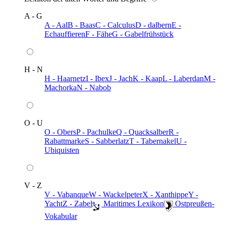
A - G
A - Aal
B - Baas
C - Calculus
D - dalbern
E -
Echauffieren
F - Fähe
G - Gabelfrühstück
H - N
H - Haarnetz
I - Ibex
J - Jach
K - Kaap
L - Laberdan
M -
Machorka
N - Nabob
O - U
O - Obers
P - Pachulke
Q - Quacksalber
R -
Rabattmarke
S - Sabberlatz
T - Tabernakel
U -
Ubiquisten
V - Z
V - Vabanque
W - Wackelpeter
X - Xanthippe
Y -
Yacht
Z - Zabel
️ Maritimes Lexikon
️ Ostpreußen-
Vokabular