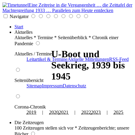
Eine Zeitreise in die Vergangenheit … die Zeittafel der
Machtergreifung 1933 … Parallelen zum Heute entdecken
Navigator
Start
Aktuelles
Aktuelles * Termine * Seitenüberblick * Chronik einer
Pandemie
U-Boot und
Aktuelles / Termine
Leitartikel & Termine
Aktuelle Mitteilungen
RSS-Feed
Seekrieg, 1939 bis
1945
Seitenübersicht
Sitemap
Impressum
Datenschutz
Corona-Chronik
2019
|
2020
2021
|
2022
2023
|
2025
Die Zeitzeugen
100 Zeitzeugen stellen sich vor * Zeitzeugenberichte; unsere
Bücher