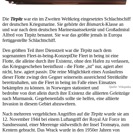
Die
Tirpitz
war ein im Zweiten Weltkrieg eingesetztes Schlachtschiff
der deutschen Kriegsmarine. Sie gehörte der
Bismarck
-Klasse an
und war nach dem deutschen Marinestaatssekretär und Großadmiral
Alfred von Tirpitz benannt. Sie war das größte jemals in Europa
fertiggestellte Schlachtschiff.
Den größten Teil ihrer Dienstzeit war die
Tirpitz
nach dem
sogenannten
Fleet-in-being-Konzept
Die Fleet in being ist eine
Flotte, die alleine durch ihre Existenz, ohne den Hafen zu verlassen,
das Kriegsgeschehen beeinflusst - die Flotte „ist” nur, agiert aber
nicht, bzw. agiert passiv. Die reine Möglichkeit eines Auslaufens
dieser Flotte zwingt den Gegner seinerseits ausreichend Streitkräfte
bereitzuhalten, um die Fleet in being im Falle eines Einsatzes
bekämpfen zu können.
in Norwegen stationiert und
Quelle: Wikipedia
bedrohte von dort allein durch ihre Existenz die alliierten Geleitzüge
nach Murmansk. Gegebenenfalls sollte sie helfen, eine alliierte
Invasion in diesem Gebiet abzuwehren.
Nach mehreren vergeblichen Angriffen auf die
Tirpitz
wurde sie am
12. November 1944 bei einem Luftangriff der Royal Air Force im
Sandnessund, einer Meerenge südwestlich der Insel Tromsøya, zum
Kentern gebracht. Das Wrack wurde in den 1950er Jahren von