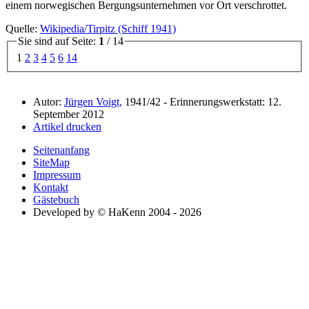
einem norwegischen Bergungsunternehmen vor Ort verschrottet.
Quelle:
Wikipedia/Tirpitz (Schiff 1941)
Sie sind auf Seite:
1
/ 14
1
2
3
4
5
6
14
Autor:
Jürgen Voigt,
1941/42 - Erinnerungswerkstatt: 12.
September 2012
Artikel drucken
Seitenanfang
SiteMap
Impressum
Kontakt
Gästebuch
Developed by © HaKenn 2004 - 2026