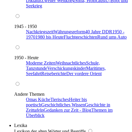
Diktatur
Zweiter Weltkrieg
Shoa, Holocaust
U-Boot und
Seekrieg
1945 - 1950
Nachkriegszeit
Währungsreform
40 Jahre DDR
1950 -
1970
1980 bis Heute
Fluchtgeschichten
Rund ums Auto
1950 - Heute
Moderne Zeiten
Weihnachtliches
Schule,
Tanzstunde
Verschickungskinder
Maritimes,
Seefahrt
Reiseberichte
Der vordere Orient
Andere Themen
Omas Küche
Tierisches
Heiter bis
poetisch
Geschichtliches Wissen
Geschichte in
Zeittafeln
Gedanken zur Zeit - Blog
Themen im
Überblick
Lexika
Lexikon der alten Wörter und Begriffe