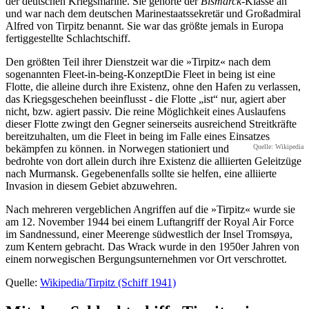
der deutschen Kriegsmarine. Sie gehörte der
Bismarck
-Klasse an
und war nach dem deutschen Marinestaatssekretär und Großadmiral
Alfred von Tirpitz benannt. Sie war das größte jemals in Europa
fertiggestellte Schlachtschiff.
Den größten Teil ihrer Dienstzeit war die »Tirpitz« nach dem
sogenannten
Fleet-in-being-Konzept
Die Fleet in being ist eine
Flotte, die alleine durch ihre Existenz, ohne den Hafen zu verlassen,
das Kriegsgeschehen beeinflusst - die Flotte
ist
nur, agiert aber
nicht, bzw. agiert passiv. Die reine Möglichkeit eines Auslaufens
dieser Flotte zwingt den Gegner seinerseits ausreichend Streitkräfte
bereitzuhalten, um die Fleet in being im Falle eines Einsatzes
bekämpfen zu können.
in Norwegen stationiert und
Quelle: Wikipedia
bedrohte von dort allein durch ihre Existenz die alliierten Geleitzüge
nach Murmansk. Gegebenenfalls sollte sie helfen, eine alliierte
Invasion in diesem Gebiet abzuwehren.
Nach mehreren vergeblichen Angriffen auf die »Tirpitz« wurde sie
am 12. November 1944 bei einem Luftangriff der Royal Air Force
im Sandnessund, einer Meerenge südwestlich der Insel Tromsøya,
zum Kentern gebracht. Das Wrack wurde in den 1950er Jahren von
einem norwegischen Bergungsunternehmen vor Ort verschrottet.
Quelle:
Wikipedia/Tirpitz (Schiff 1941)