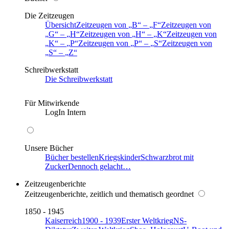
Die Zeitzeugen
Übersicht
Zeitzeugen von
B
–
F
Zeitzeugen von
G
–
H
Zeitzeugen von
H
–
K
Zeitzeugen von
K
–
P
Zeitzeugen von
P
–
S
Zeitzeugen von
S
–
Z
Schreibwerkstatt
Die Schreibwerkstatt
Für Mitwirkende
LogIn Intern
Unsere Bücher
Bücher bestellen
Kriegskinder
Schwarzbrot mit
Zucker
Dennoch gelacht…
Zeitzeugenberichte
Zeitzeugenberichte, zeitlich und thematisch geordnet
1850 - 1945
Kaiserreich
1900 - 1939
Erster Weltkrieg
NS-