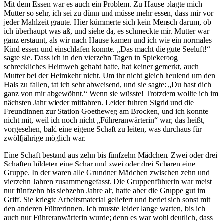
Mit dem Essen war es auch ein Problem. Zu Hause plagte mich
Mutter so sehr, ich sei zu dünn und müsse mehr essen, dass mir vor
jeder Mahlzeit graute. Hier kümmerte sich kein Mensch darum, ob
ich überhaupt was aß, und siehe da, es schmeckte mir. Mutter war
ganz erstaunt, als wir nach Hause kamen und ich wie ein normales
Kind essen und einschlafen konnte.
Das macht die gute Seeluft!
sagte sie. Dass ich in den vierzehn Tagen in Spiekeroog
schreckliches Heimweh gehabt hatte, hat keiner gemerkt, auch
Mutter bei der Heimkehr nicht. Um ihr nicht gleich heulend um den
Hals zu fallen, tat ich sehr abweisend, und sie sagte:
Du hast dich
ganz von mir abgewöhnt.
Wenn sie wüsste! Trotzdem wollte ich im
nächsten Jahr wieder mitfahren. Leider fuhren Sigrid und die
Freundinnen zur Station Goetheweg am Brocken, und ich konnte
nicht mit, weil ich noch nicht
Führeranwärterin
war, das heißt,
vorgesehen, bald eine eigene Schaft zu leiten, was durchaus für
zwölfjährige möglich war.
Eine Schaft bestand aus zehn bis fünfzehn Mädchen. Zwei oder drei
Schaften bildeten eine Schar und zwei oder drei Scharen eine
Gruppe. In der waren alle Grundner Mädchen zwischen zehn und
vierzehn Jahren zusammengefasst. Die Gruppenführerin war meist
nur fünfzehn bis siebzehn Jahre alt, hatte aber die Gruppe gut im
Griff. Sie kriegte Arbeitsmaterial geliefert und beriet sich sonst mit
den anderen Führerinnen. Ich musste leider lange warten, bis ich
auch nur Führeranwärterin wurde; denn es war wohl deutlich, dass