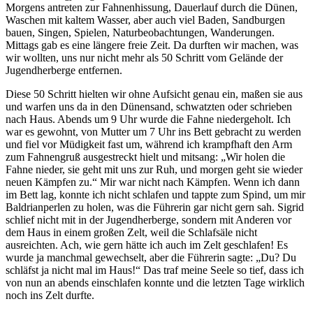
Morgens antreten zur Fahnenhissung, Dauerlauf durch die Dünen,
Waschen mit kaltem Wasser, aber auch viel Baden, Sandburgen
bauen, Singen, Spielen, Naturbeobachtungen, Wanderungen.
Mittags gab es eine längere freie Zeit. Da durften wir machen, was
wir wollten, uns nur nicht mehr als 50 Schritt vom Gelände der
Jugendherberge entfernen.
Diese 50 Schritt hielten wir ohne Aufsicht genau ein, maßen sie aus
und warfen uns da in den Dünensand, schwatzten oder schrieben
nach Haus. Abends um 9 Uhr wurde die Fahne niedergeholt. Ich
war es gewohnt, von Mutter um 7 Uhr ins Bett gebracht zu werden
und fiel vor Müdigkeit fast um, während ich krampfhaft den Arm
zum Fahnengruß ausgestreckt hielt und mitsang:
Wir holen die
Fahne nieder, sie geht mit uns zur Ruh, und morgen geht sie wieder
neuen Kämpfen zu.
Mir war nicht nach Kämpfen. Wenn ich dann
im Bett lag, konnte ich nicht schlafen und tappte zum Spind, um mir
Baldrianperlen zu holen, was die Führerin gar nicht gern sah. Sigrid
schlief nicht mit in der Jugendherberge, sondern mit Anderen vor
dem Haus in einem großen Zelt, weil die Schlafsäle nicht
ausreichten. Ach, wie gern hätte ich auch im Zelt geschlafen! Es
wurde ja manchmal gewechselt, aber die Führerin sagte:
Du? Du
schläfst ja nicht mal im Haus!
Das traf meine Seele so tief, dass ich
von nun an abends einschlafen konnte und die letzten Tage wirklich
noch ins Zelt durfte.