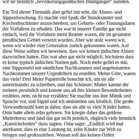
wir sie heimlich
bevölkerungspolitischen Blindgänger
nannten.
Ein Teil dieser Thematik aber gefiel mir sehr, die Ahnen- und
Sippenforschung. Es machte viel Spaß, die Standesämter und
Kirchenbuchämter anzuschreiben, um Geburts- oder Trauungsdaten
der Vorfahren zu erhalten. Das war in unserer Familie gar nicht
einfach, weil die Vorfahren meist Beamte waren, die im gesamten
preußischen Gebiet versetzt wurden. Aber wie stolz waren wir,
wenn wir wieder eine Generation zurück gekommen waren. Auf
diese Weise sollten wir beweisen, dass wir keinen jüdischen Ahnen
dazwischen hatten. Das war aber gar nicht möglich, höchstens dass
es keine typisch jüdischen Namen gab. Noch mehr gefiel es mir,
eine Sippentafel mit sämtlichen Nachkommen und angeheirateten
Nachkommen unserer Urgroßeltern zu erstellen. Meine Güte, waren
das viele! Drei Meter Papierrolle brauchte ich, um sie alle
untereinander zu schreiben, und das Schönste: Mutter kannte die
meisten persönlich und konnte uns all ihre kleinen Besonderheiten
erzählen, nein, nicht nur erzählen: Sie machte uns ihre Mimik und
Sprache vor, und Sigrid und ich amüsierten uns köstlich. Die große
Verwandtenzahl kam ja daher, dass sie alle so viele Kinder hatten.
Oma hatte allein zehn geboren. Sie kriegte daher das goldene
Mutterkreuz und fand das gar nicht peinlich, obgleich viele heimlich
Karnickelorden
dazu sagten. Oma sagte:
Endlich wird mal
anerkannt, dass es eine Leistung ist, zehn Kinder zur Welt zu
bringen und großzuziehen. Warum soll das keinen Orden