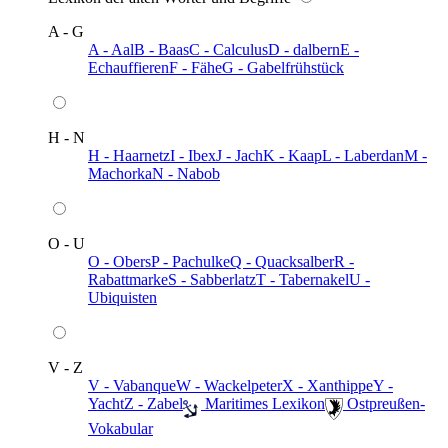
A - G
A - Aal
B - Baas
C - Calculus
D - dalbern
E -
Echauffieren
F - Fähe
G - Gabelfrühstück
H - N
H - Haarnetz
I - Ibex
J - Jach
K - Kaap
L - Laberdan
M -
Machorka
N - Nabob
O - U
O - Obers
P - Pachulke
Q - Quacksalber
R -
Rabattmarke
S - Sabberlatz
T - Tabernakel
U -
Ubiquisten
V - Z
V - Vabanque
W - Wackelpeter
X - Xanthippe
Y -
Yacht
Z - Zabel
️ Maritimes Lexikon
️ Ostpreußen-
Vokabular