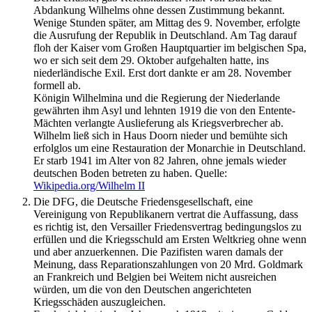
Abdankung Wilhelms ohne dessen Zustimmung bekannt.
Wenige Stunden später, am Mittag des 9. November, erfolgte
die Ausrufung der Republik in Deutschland. Am Tag darauf
floh der Kaiser vom Großen Hauptquartier im belgischen Spa,
wo er sich seit dem 29. Oktober aufgehalten hatte, ins
niederländische Exil. Erst dort dankte er am 28. November
formell ab.
Königin Wilhelmina und die Regierung der Niederlande
gewährten ihm Asyl und lehnten 1919 die von den Entente-
Mächten verlangte Auslieferung als Kriegsverbrecher ab.
Wilhelm ließ sich in Haus Doorn nieder und bemühte sich
erfolglos um eine Restauration der Monarchie in Deutschland.
Er starb 1941 im Alter von 82 Jahren, ohne jemals wieder
deutschen Boden betreten zu haben.
Quelle:
Wikipedia.org/Wilhelm II
Die DFG, die Deutsche Friedensgesellschaft, eine
Vereinigung von Republikanern vertrat die Auffassung, dass
es richtig ist, den Versailler Friedensvertrag bedingungslos zu
erfüllen und die Kriegsschuld am Ersten Weltkrieg ohne wenn
und aber anzuerkennen. Die Pazifisten waren damals der
Meinung, dass Reparationszahlungen von 20 Mrd. Goldmark
an Frankreich und Belgien bei Weitem nicht ausreichen
würden, um die von den Deutschen angerichteten
Kriegsschäden auszugleichen.