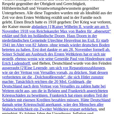
Respekt gegenüber der Obrigkeit und Gerechtigkeit,
Hilfsbereitschaft und Verantwortungsbewusstsein gegenüber
Untergebenen. Alle diese Tugenden wurden mir als Idealbild aus der
Zeit vor dem Ersten Weltkrieg erzählt und in der Familie noch
gelebt. Einen Bruch hatte es 1918 gegeben: Der Krieg war verloren,
der Kaiser musste
abdanken [1]
Kaiser Wilhelm II. wurde am am 9.
November 1918 von Reichskanzler Max von Baden für
abgesetzt
erklärt und floh ins holländische Doorn, Haus Doorn in der
niederländischen Gemeinde Utrechtse Heuvelrug ins Exil. Er starb
1941 im Alter von 82 Jahren, ohne jemals wieder deutschen Boden
betreten zu haben. Erst dort dankte er am 28. November formell ab.
Seiner Schuld am Ausbruch des Ersten Weltkriegs hat er sich nie
gestellt, ebenso wenig wie seine Generäle Paul von Hindenburg und
Erich Ludendorff.
und fliehen, Deutschland wurde von den Feinden
ausgeraubt [2]
Eine Legende, um sich vor Reparationszahlungen,
wie sie der Vertrag von Versailles vorsah, zu drücken. Statt dessen
verbreiteten sie die
Dolchstoßlegende
, die sich Hitler zunutze
machte. Tatsächlich reichten die 20 Mrd. Goldmark, die
Deutschland nach dem Vertrag von Versailles zu zahlen hatte bei
Weitem nicht aus, um die in Belgien und Frankreich angerichteten
Kriegsschäden zu beseitigen. Frankreich hat einen großen Teil der
Schäden mit eigenen Krediten bezahlen müssen. Hätte Deutschland
damals seine Kriegsschuld anerkannt, wäre den Menschen aller
Wahrscheinlichkeit ein Zweiter Weltkrieg erspart geblieben.
und
erniedrigt. Es folgten Jahre der Unordnung, Inflation und