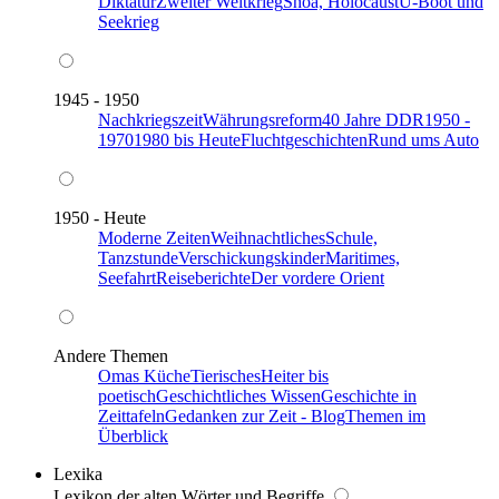
Diktatur
Zweiter Weltkrieg
Shoa, Holocaust
U-Boot und
Seekrieg
1945 - 1950
Nachkriegszeit
Währungsreform
40 Jahre DDR
1950 -
1970
1980 bis Heute
Fluchtgeschichten
Rund ums Auto
1950 - Heute
Moderne Zeiten
Weihnachtliches
Schule,
Tanzstunde
Verschickungskinder
Maritimes,
Seefahrt
Reiseberichte
Der vordere Orient
Andere Themen
Omas Küche
Tierisches
Heiter bis
poetisch
Geschichtliches Wissen
Geschichte in
Zeittafeln
Gedanken zur Zeit - Blog
Themen im
Überblick
Lexika
Lexikon der alten Wörter und Begriffe