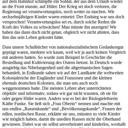
auf dem Bahnhof schimpfte ein Soldat, der aus dem Urlaub wieder
an die Front musste, auf Hitler. Der Krieg sei doch verloren, die
Regierung sei verantwortungslos, noch weiter zu machen. Wir
sechzehnjährigen Kinder waren entsetzt: Der Endsieg war uns doch
versprochen! Verantwortungslos sei es, durch solche Reden die
Kraft des Volkes zu schwächen! Man müsste ihn anzeigen! Wir
haben das dann doch nicht getan, obgleich wir nicht ahnten, dass
ihm das sein Leben gekostet hätte.
Dass unsere Schulbücher von nationalsozialistischem Gedankengut
geprägt waren, merkten wir kaum, weil wir ja auch keinen Vergleich
mit anderen hatten. So wurde zum Beispiel in Geschichte die
Besiedlung und Kultivierung des Ostens betont. In Deutsch wurde
ausgiebig das Nibelungenlied und die altgermanischen Sagen
behandelt, in Erdkunde sahen wir auf der Landkarte die weltweiten
Kolonialreiche der Engländer und Franzosen und die kleinen
ehemals deutschen Kolonien, die man uns auch noch
weggenommen hatte. Die meisten Lehrer aber unterrichteten
objektiv und informativ, sodass wir gar nicht wussten, ob sie für
oder gegen Hitler waren. Anders war es bei der Biologielehrerin
Käthe Funke. Sie ließ sich
Frau Oberin
nennen und machte mit
uns endlos
Rassenkunde
und
Bevölkerungskunde
. Frauen der
edlen, nordischen Rasse, erklärte sie uns, müssten so viele Kinder
wie möglich haben, damit die unedlen Rassen nicht die Oberhand
gewinnen. Dabei war sie selbst unverheiratet und kinderlos, weshalb