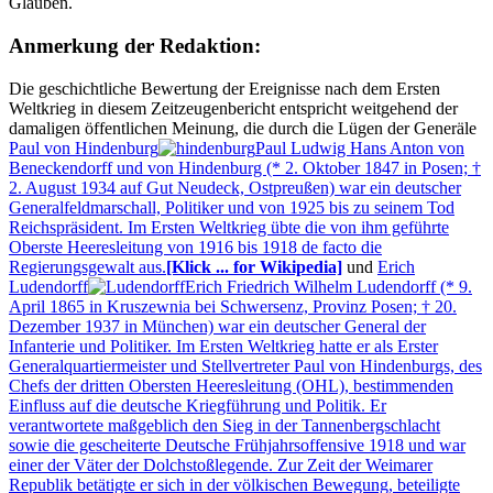
Glauben.
Anmerkung der Redaktion:
Die geschichtliche Bewertung der Ereignisse nach dem Ersten
Weltkrieg in diesem Zeitzeugenbericht entspricht weitgehend der
damaligen öffentlichen Meinung, die durch die Lügen der Generäle
Paul von Hindenburg
Paul Ludwig Hans Anton von
Beneckendorff und von Hindenburg (* 2. Oktober 1847 in Posen; †
2. August 1934 auf Gut Neudeck, Ostpreußen) war ein deutscher
Generalfeldmarschall, Politiker und von 1925 bis zu seinem Tod
Reichspräsident. Im Ersten Weltkrieg übte die von ihm geführte
Oberste Heeresleitung von 1916 bis 1918 de facto die
Regierungsgewalt aus.
[Klick ... for Wikipedia]
und
Erich
Ludendorff
Erich Friedrich Wilhelm Ludendorff (* 9.
April 1865 in Kruszewnia bei Schwersenz, Provinz Posen; † 20.
Dezember 1937 in München) war ein deutscher General der
Infanterie und Politiker. Im Ersten Weltkrieg hatte er als Erster
Generalquartiermeister und Stellvertreter Paul von Hindenburgs, des
Chefs der dritten Obersten Heeresleitung (OHL), bestimmenden
Einfluss auf die deutsche Kriegführung und Politik. Er
verantwortete maßgeblich den Sieg in der Tannenbergschlacht
sowie die gescheiterte Deutsche Frühjahrsoffensive 1918 und war
einer der Väter der Dolchstoßlegende. Zur Zeit der Weimarer
Republik betätigte er sich in der völkischen Bewegung, beteiligte