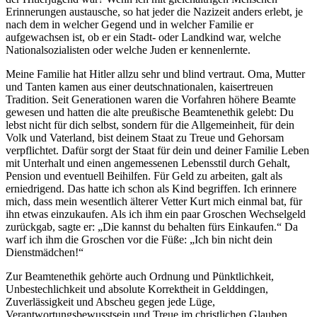
Erinnerungen austausche, so hat jeder die Nazizeit anders erlebt, je
nach dem in welcher Gegend und in welcher Familie er
aufgewachsen ist, ob er ein Stadt- oder Landkind war, welche
Nationalsozialisten oder welche Juden er kennenlernte.
Meine Familie hat Hitler allzu sehr und blind vertraut. Oma, Mutter
und Tanten kamen aus einer deutschnationalen, kaisertreuen
Tradition. Seit Generationen waren die Vorfahren höhere Beamte
gewesen und hatten die alte preußische Beamtenethik gelebt: Du
lebst nicht für dich selbst, sondern für die Allgemeinheit, für dein
Volk und Vaterland, bist deinem Staat zu Treue und Gehorsam
verpflichtet. Dafür sorgt der Staat für dein und deiner Familie Leben
mit Unterhalt und einen angemessenen Lebensstil durch Gehalt,
Pension und eventuell Beihilfen. Für Geld zu arbeiten, galt als
erniedrigend. Das hatte ich schon als Kind begriffen. Ich erinnere
mich, dass mein wesentlich älterer Vetter Kurt mich einmal bat, für
ihn etwas einzukaufen. Als ich ihm ein paar Groschen Wechselgeld
zurückgab, sagte er:
Die kannst du behalten fürs Einkaufen.
Da
warf ich ihm die Groschen vor die Füße:
Ich bin nicht dein
Dienstmädchen!
Zur Beamtenethik gehörte auch Ordnung und Pünktlichkeit,
Unbestechlichkeit und absolute Korrektheit in Gelddingen,
Zuverlässigkeit und Abscheu gegen jede Lüge,
Verantwortungsbewusstsein und Treue im christlichen Glauben,