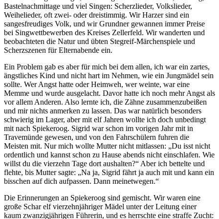
Bastelnachmittage und viel Singen: Scherzlieder, Volkslieder,
Weihelieder, oft zwei- oder dreistimmig. Wir Harzer sind ein
sangesfreudiges Volk, und wir Grundner gewannen immer Preise
bei Singwettbewerben des Kreises Zellerfeld. Wir wanderten und
beobachteten die Natur und übten Stegreif-Märchenspiele und
Scherzszenen für Elternabende ein.
Ein Problem gab es aber für mich bei dem allen, ich war ein zartes,
ängstliches Kind und nicht hart im Nehmen, wie ein Jungmädel sein
sollte. Wer Angst hatte oder Heimweh, wer weinte, war eine
Memme und wurde ausgelacht. Davor hatte ich noch mehr Angst als
vor allem Anderen. Also lernte ich, die Zähne zusammenzubeißen
und mir nichts anmerken zu lassen. Das war natürlich besonders
schwierig im Lager, aber mit elf Jahren wollte ich doch unbedingt
mit nach Spiekeroog. Sigrid war schon im vorigen Jahr mit in
Travemünde gewesen, und von den Fahrschülern fuhren die
Meisten mit. Nur mich wollte Mutter nicht mitlassen:
Du isst nicht
ordentlich und kannst schon zu Hause abends nicht einschlafen. Wie
willst du die vierzehn Tage dort aushalten?
Aber ich bettelte und
flehte, bis Mutter sagte:
Na ja, Sigrid fährt ja auch mit und kann ein
bisschen auf dich aufpassen. Dann meinetwegen.
Die Erinnerungen an Spiekeroog sind gemischt. Wir waren eine
große Schar elf vierzehnjähriger Mädel unter der Leitung einer
kaum zwanzigjährigen Führerin, und es herrschte eine straffe Zucht: