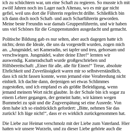
ich zu schüchtern war, um eine Schaft zu regieren. So musste ich mit
zwölf Jahren noch ins Lager nach Altenau, wo es mir gar nicht
gefiel, weil uns dort die Führerin regelrecht drillte. Schließlich bin
ich dann doch noch Schaft- und auch Scharführerin geworden.
Meine beste Freundin war damals Gruppenführerin, und wir haben
uns viel Schönes für die Gruppenstunden ausgedacht und gemacht.
Politische Bildung gab es nur selten, aber auch dagegen hatte ich
nichts; denn die Ideale, die uns da vorgestellt wurden, zogen mich
an.
Jungmädel, sei Kameradin, sei tapfer und treu, gehorsam und
verschwiegen. Jungmädel, wahre deine Ehre!
lernten wir
auswendig. Kameradschaft wurde großgeschrieben und
Hilfsbereitschaft:
Einer für alle, alle für Einen!
Treue, absolute
Ehrlichkeit und Zuverlässigkeit waren mir so selbstverständlich,
dass ich nicht fassen konnte, wenn jemand eine Verabredung nicht
einhielt. Ich dachte dann, derjenigen sei etwas Schlimmes
zugestoßen, und ich empfand es als größte Beleidigung, wenn
jemand meinem Wort nicht glaubte. In der Schule bin ich sogar zu
einem Lehrer gegangen, der gemeint hatte, wir kämen wegen
Bummelei zu spät und die Zugverspätung sei eine Ausrede. Von
dem habe ich so eindrücklich gefordert:
Bitte, nehmen Sie das
zurück! Ich lüge nicht!
, dass er es wirklich zurückgenommen hat.
Die Liebe zur Heimat verschmolz mit der Liebe zum Vaterland. Hier
hatten wir unsere Wurzeln, und zu dieser Liebe gehörte auch die