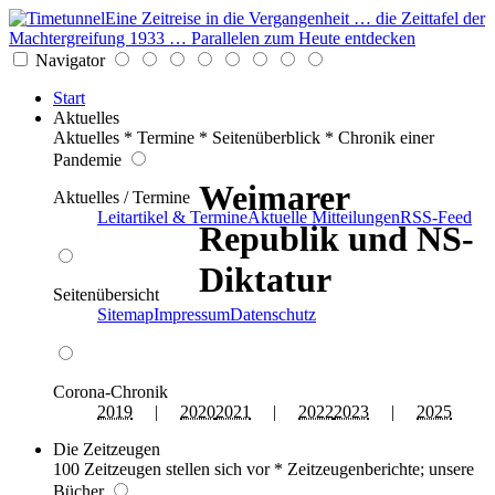
Eine Zeitreise in die Vergangenheit … die Zeittafel der
Machtergreifung 1933 … Parallelen zum Heute entdecken
Navigator
Start
Aktuelles
Aktuelles * Termine * Seitenüberblick * Chronik einer
Pandemie
Weimarer
Aktuelles / Termine
Leitartikel & Termine
Aktuelle Mitteilungen
RSS-Feed
Republik und NS-
Diktatur
Seitenübersicht
Sitemap
Impressum
Datenschutz
Corona-Chronik
2019
|
2020
2021
|
2022
2023
|
2025
Die Zeitzeugen
100 Zeitzeugen stellen sich vor * Zeitzeugenberichte; unsere
Bücher