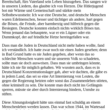
Bereitschaft, fürs Vaterland sein Leben hinzugeben. Das sangen wir
in unseren Liedern, das glaubte ich von Herzen. Die Hitlerjugend
bot mir Wärme und Gemeinschaft und stärkte mein
Selbstbewusstsein: Ich war eine Deutsche, und deutsche Menschen
waren Edelmenschen, besser und tüchtiger als andere, hart gegen
die Bösen, die Feinde, aber barmherzig und hilfreich gegen die
Besiegten. Deutsche konnten einfach nichts wirklich Böses tun.
Wenn jemand das behauptete, war er ein Lügner oder ein
Dummkopf, der auf feindliche Hetze hereingefallen war.
Dass man die Juden in Deutschland nicht mehr haben wollte, fand
ich verständlich. Ich hatte zwar noch nie einen Juden gesehen; denn
in Bad Grund hatte es nie Juden gegeben, aber wenn das so
schlechte Menschen waren und sie unserem Volk so schadeten,
sollte man sie doch ausweisen. Dass man sie umbringen könnte,
hätte ich nie für möglich gehalten. Wir wussten auch, dass es in
Deutschland Konzentrationslager gab, aber wir dachten, die gäbe es
in jedem Land, das sei so eine Art Internierung von Leuten, die
gegen die Regierung hetzten oder sonst das Zusammenleben störten,
ohne kriminell zu sein. Die konnte man doch nicht ins Gefängnis
sperren, müsste sie aber durch Internierung hindern, Unruhe zu
stiften.
Diese Ahnungslosigkeit hätte uns einmal fast schuldig an einem
Menschenleben werden lassen. Das war schon 1944, im Wartesaal