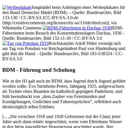
Jungmädel beim Anbringen eines Werbeplakates für
den Bund Deutscher Mädel (BDM). – Quelle: Bundesarchiv, Bild
133-130 / CC-BY-SA [CC-BY-SA-3.0-de
(http://creativecommons.org/licenses/by-sa/3.0/de/deed.en)], via
Wikimedia Commons
BDM-
Führerinnen beim Besuch des Konzentrationslagers Dachau, 1936 -
Quelle: Bundesarchiv, Bild 152-11-30 / CC-BY-SA 3.0
Reichskanzler Adolf Hitler verneigt sich
am Tag von Potsdam vor Reichspräsident Paul von Hindenburg und
gibt ihm die Hand. - Quelle: Bundesarchiv, Bild 183-S38324 / CC-
BY-SA 3.0
BDM - Führung und Schulung
Wie in der HJ galt auch im BDM, dass Jugend durch Jugend geführt
werden sollte. Eva Sternheim-Peters, Jahrgang 1925, aufgewachsen
als Tochter eines Beamten im katholisch geprägten Paderborn, und
früh beeindruckt von
dem Zauber von Feierstunden und
Kundgebungen, Gedichten und Fahnensprüchen
, reflektiert auch
diesbezüglich selbst Erlebtes:
[...
Die zwischen 1918 und 1928 Geborenen traf der Glanz jener
Jahre auch dann relativ ungeschützt, wenn vom Elternhaus Wasser
in den Wein jugendlicher Begeisterung geschüttet wurde. Ihre