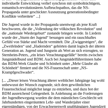
individuelle Entwicklung verlief synchron mit symbolträchtigem,
romantisch-revolutionärem Aufbruchspathos, das die NS-
Propaganda unter geschickter Ausnutzung generationsbedingter
Konflikte verbreitete
...]
Die Jugend wurde in der Propaganda unentwegt als jene Kraft
beschworen, die die
Vollendung der völkischen Revolution
und
die
nationale Wiedergeburt
zustande bringen werde. In Liedern
wurde der
Sturm der Jugend
besungen und ein rauschhaftes
Gefühl von Stärke und Macht vermittelt. Die
Ewiggestrigen
, die
Zweifelnden
und
Hadernden
gehörten damit logisch der älteren
Generation an. Jugend und Jungsein als Wert an sich erzeugten, so
Sternheim-Peters,
ein leises Verachtungsgefälle
bereits zwischen
Jungmädelbund und BDM. Auch bei Jungmädelführerinnen habe
das BDM-Werk Glaube und Schönheit unter
Mehr Glaube als
Schönheit
firmiert und die NS-Frauenschaft unter
NS-
Krampfgeschwader
.
[...
Dieser leisen Verachtung älterer weiblicher Jahrgänge lag wohl
unbewusst der Wunsch zugrunde, sich dem gewöhnlichen
Frauenschicksal möglichst lange zu entziehen, und dazu bot der
BDM ausreichend Gelegenheit. In Anlehnung an die Forderungen
der Jugendbewegung wurden die dem männlichen Geschlecht seit
Jahrhunderten eingeräumten Lehr- und Wanderjahre einer
eigenständigen, von der Erwachsenenwelt unabhängigen Jugendzeit