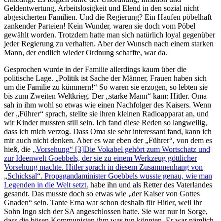
Geldentwertung, Arbeitslosigkeit und Elend in den sozial nicht
abgesicherten Familien. Und die Regierung? Ein Haufen pöbelhaft
zankender Parteien! Kein Wunder, waren sie doch vom Pöbel
gewählt worden. Trotzdem hatte man sich natürlich loyal gegenüber
jeder Regierung zu verhalten. Aber der Wunsch nach einem starken
Mann, der endlich wieder Ordnung schaffte, war da.
Gesprochen wurde in der Familie allerdings kaum über die
politische Lage.
Politik ist Sache der Männer, Frauen haben sich
um die Familie zu kümmern!
So waren sie erzogen, so lebten sie
bis zum Zweiten Weltkrieg. Der
starke Mann
kam: Hitler. Oma
sah in ihm wohl so etwas wie einen Nachfolger des Kaisers. Wenn
der
Führer
sprach, stellte sie ihren kleinen Radioapparat an, und
wir Kinder mussten still sein. Ich fand diese Reden so langweilig,
dass ich mich verzog. Dass Oma sie sehr interessant fand, kann ich
mir auch nicht denken. Aber es war eben der
Führer
, von dem es
hieß, die
Vorsehung
[3]
Die Vokabel gehört zum Wortschatz und
zur Ideenwelt Goebbels, der sie zu einem Werkzeug göttlicher
Vorsehung machte. Hitler sprach in diesem Zusammenhang von
Schicksal
. Propagandaminister Goebbels wusste genau, wie man
Legenden in die Welt setzt.
habe ihn und als Retter des Vaterlandes
gesandt. Das musste doch so etwas wie
der Kaiser von Gottes
Gnaden
sein. Tante Erna war schon deshalb für Hitler, weil ihr
Sohn Ingo sich der SA angeschlossen hatte. Sie war nur in Sorge,
dass die bösen Kommunisten ihm was tun könnten. Er war nämlich