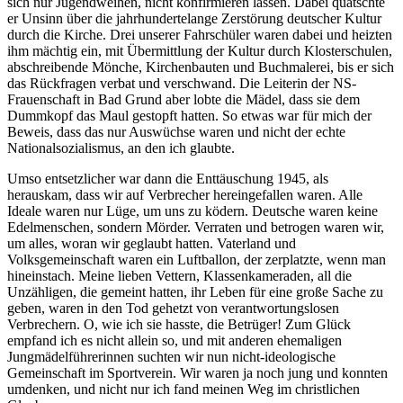
sich nur Jugendweihen, nicht konfirmieren lassen. Dabei quatschte
er Unsinn über die jahrhundertelange Zerstörung deutscher Kultur
durch die Kirche. Drei unserer Fahrschüler waren dabei und heizten
ihm mächtig ein, mit Übermittlung der Kultur durch Klosterschulen,
abschreibende Mönche, Kirchenbauten und Buchmalerei, bis er sich
das Rückfragen verbat und verschwand. Die Leiterin der NS-
Frauenschaft in Bad Grund aber lobte die Mädel, dass sie dem
Dummkopf das Maul gestopft hatten. So etwas war für mich der
Beweis, dass das nur Auswüchse waren und nicht der echte
Nationalsozialismus, an den ich glaubte.
Umso entsetzlicher war dann die Enttäuschung 1945, als
herauskam, dass wir auf Verbrecher hereingefallen waren. Alle
Ideale waren nur Lüge, um uns zu ködern. Deutsche waren keine
Edelmenschen, sondern Mörder. Verraten und betrogen waren wir,
um alles, woran wir geglaubt hatten. Vaterland und
Volksgemeinschaft waren ein Luftballon, der zerplatzte, wenn man
hineinstach. Meine lieben Vettern, Klassenkameraden, all die
Unzähligen, die gemeint hatten, ihr Leben für eine große Sache zu
geben, waren in den Tod gehetzt von verantwortungslosen
Verbrechern. O, wie ich sie hasste, die Betrüger! Zum Glück
empfand ich es nicht allein so, und mit anderen ehemaligen
Jungmädelführerinnen suchten wir nun nicht-ideologische
Gemeinschaft im Sportverein. Wir waren ja noch jung und konnten
umdenken, und nicht nur ich fand meinen Weg im christlichen