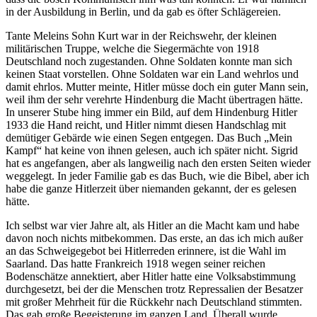
in der Ausbildung in Berlin, und da gab es öfter Schlägereien.
Tante Meleins Sohn Kurt war in der Reichswehr, der kleinen
militärischen Truppe, welche die Siegermächte von 1918
Deutschland noch zugestanden. Ohne Soldaten konnte man sich
keinen Staat vorstellen. Ohne Soldaten war ein Land wehrlos und
damit ehrlos. Mutter meinte, Hitler müsse doch ein guter Mann sein,
weil ihm der sehr verehrte Hindenburg die Macht übertragen hätte.
In unserer Stube hing immer ein Bild, auf dem Hindenburg Hitler
1933 die Hand reicht, und Hitler nimmt diesen Handschlag mit
demütiger Gebärde wie einen Segen entgegen. Das Buch
Mein
Kampf
hat keine von ihnen gelesen, auch ich später nicht. Sigrid
hat es angefangen, aber als langweilig nach den ersten Seiten wieder
weggelegt. In jeder Familie gab es das Buch, wie die Bibel, aber ich
habe die ganze Hitlerzeit über niemanden gekannt, der es gelesen
hätte.
Ich selbst war vier Jahre alt, als Hitler an die Macht kam und habe
davon noch nichts mitbekommen. Das erste, an das ich mich außer
an das Schweigegebot bei Hitlerreden erinnere, ist die Wahl im
Saarland. Das hatte Frankreich 1918 wegen seiner reichen
Bodenschätze annektiert, aber Hitler hatte eine Volksabstimmung
durchgesetzt, bei der die Menschen trotz Repressalien der Besatzer
mit großer Mehrheit für die Rückkehr nach Deutschland stimmten.
Das gab große Begeisterung im ganzen Land. Überall wurde