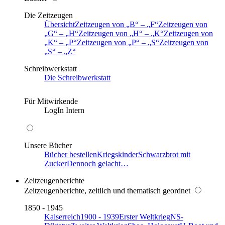
Die Zeitzeugen
Übersicht
Zeitzeugen von
B
–
F
Zeitzeugen von
G
–
H
Zeitzeugen von
H
–
K
Zeitzeugen von
K
–
P
Zeitzeugen von
P
–
S
Zeitzeugen von
S
–
Z
Schreibwerkstatt
Die Schreibwerkstatt
Für Mitwirkende
LogIn Intern
Unsere Bücher
Bücher bestellen
Kriegskinder
Schwarzbrot mit
Zucker
Dennoch gelacht…
Zeitzeugenberichte
Zeitzeugenberichte, zeitlich und thematisch geordnet
1850 - 1945
Kaiserreich
1900 - 1939
Erster Weltkrieg
NS-