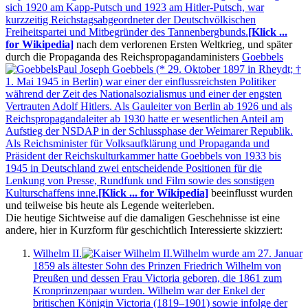
sich 1920 am Kapp-Putsch und 1923 am Hitler-Putsch, war
kurzzeitig Reichstagsabgeordneter der Deutschvölkischen
Freiheitspartei und Mitbegründer des Tannenbergbunds.
[Klick ...
for Wikipedia]
nach dem verlorenen Ersten Weltkrieg, und später
durch die Propaganda des Reichspropagandaministers
Goebbels
Paul Joseph Goebbels (* 29. Oktober 1897 in Rheydt; †
1. Mai 1945 in Berlin) war einer der einflussreichsten Politiker
während der Zeit des Nationalsozialismus und einer der engsten
Vertrauten Adolf Hitlers. Als Gauleiter von Berlin ab 1926 und als
Reichspropagandaleiter ab 1930 hatte er wesentlichen Anteil am
Aufstieg der NSDAP in der Schlussphase der Weimarer Republik.
Als Reichsminister für Volksaufklärung und Propaganda und
Präsident der Reichskulturkammer hatte Goebbels von 1933 bis
1945 in Deutschland zwei entscheidende Positionen für die
Lenkung von Presse, Rundfunk und Film sowie des sonstigen
Kulturschaffens inne.
[Klick ... for Wikipedia]
beeinflusst wurden
und teilweise bis heute als Legende weiterleben.
Die heutige Sichtweise auf die damaligen Geschehnisse ist eine
andere, hier in Kurzform für geschichtlich Interessierte skizziert:
Wilhelm II.
Wilhelm wurde am 27. Januar
1859 als ältester Sohn des Prinzen Friedrich Wilhelm von
Preußen und dessen Frau Victoria geboren, die 1861 zum
Kronprinzenpaar wurden. Wilhelm war der Enkel der
britischen Königin Victoria (1819–1901) sowie infolge der