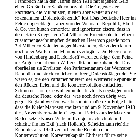
Frankreich hat in den Jahren nach 1918 mit eigenem Geld
einen Großteil der Schäden bezahlt. Die Gegener der
Pazifisten, die Militaristen, hielten aber weiter an der
sogenannten
Dolchstoßlegende
fest (Das Deutsche Heer im
Felde ungeschlagen, aber von der Weimarer Republik, Ebert
& Co. von hinten ermordet.) und ignorierten eisern, dass in
den letzten Kriegstagen 5,4 Millionen Ententesoldaten einem
zusammengeschrumpften deutschen Heer von gerade noch
2,4 Millionen Soldaten gegenüberstanden, die zudem kaum
noch über Waffen und Munition verfügten. Die Heeresführer
von Hindenburg und Ludendorff waren zu feige, dem Feind
ins Auge sehend einen Waffenstillstand auszuhandeln. Das
überließen sie Zivilisten, den Parlamentariern der Weimarer
Republik und strickten lieber an ihrer
Dolchstoßlegende
Sie
waren es, die den Parlamentarierern der Weimarer Republik in
den Rücken fielen und die Konterrevolution entfachten.
Schlimmer noch, sie wollten in den letzten Kriegstagen noch
die deutsche Flotte, oder das, was noch davon übrig war,
gegen England werfen, was bekanntermaßen zur Folge hatte,
dass die Kieler Matrosen streikten und am 9. November 1918
die
Novemberrevolution
begann. Reichskanzler Max von
Baden setzte Kaiser Wilhelm II. eigenmächtich ab und
schickte ihn ins Exil (nach Holland). Scheidemann rief die
Republik aus. 1920 versuchten die Rechten eine
Konterrevolution, Korvettenkapitän Ehrhardt führte seine