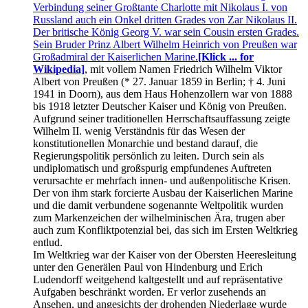
Verbindung seiner Großtante Charlotte mit Nikolaus I. von
Russland auch ein Onkel dritten Grades von Zar Nikolaus II.
Der britische König Georg V. war sein Cousin ersten Grades.
Sein Bruder Prinz Albert Wilhelm Heinrich von Preußen war
Großadmiral der Kaiserlichen Marine.
[Klick ... for
Wikipedia]
, mit vollem Namen Friedrich Wilhelm Viktor
Albert von Preußen (* 27. Januar 1859 in Berlin; † 4. Juni
1941 in Doorn), aus dem Haus Hohenzollern war von 1888
bis 1918 letzter Deutscher Kaiser und König von Preußen.
Aufgrund seiner traditionellen Herrschaftsauffassung zeigte
Wilhelm II. wenig Verständnis für das Wesen der
konstitutionellen Monarchie und bestand darauf, die
Regierungspolitik persönlich zu leiten. Durch sein als
undiplomatisch und großspurig empfundenes Auftreten
verursachte er mehrfach innen- und außenpolitische Krisen.
Der von ihm stark forcierte Ausbau der Kaiserlichen Marine
und die damit verbundene sogenannte Weltpolitik wurden
zum Markenzeichen der wilhelminischen Ära, trugen aber
auch zum Konfliktpotenzial bei, das sich im Ersten Weltkrieg
entlud.
Im Weltkrieg war der Kaiser von der Obersten Heeresleitung
unter den Generälen Paul von Hindenburg und Erich
Ludendorff weitgehend kaltgestellt und auf repräsentative
Aufgaben beschränkt worden. Er verlor zusehends an
Ansehen, und angesichts der drohenden Niederlage wurde