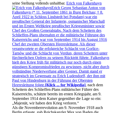
seine Stellung vollends unhaltbar.
Erich von Falkenhayn
Erich Georg Sebastian Anton von
Falkenhayn (* 11. September 1861 in Burg Belchau; † 8.
April 1922 in Schloss Lindstedt bei Potsdam) war ein
preußischer General der Infanterie, osmanischer Marschall
und im Ersten Weltkrieg preußischer Kriegsminister sowie
Chef des Großen Generalstabs. Nach dem Scheitern des
Schlieffen-Plans übernahm er die militärische Führung des
Kaiserreichs und war von September 1914 bis August 1916
Chef der zweiten Obersten Heeresleitung. Als dieser
verantwortete er die erfolgreiche Schlacht von Gorlice-
Tarnów und die Schlacht von Verdun, deren Scheitern unter
fürchterlichen Opfern zu seinem Rücktritt führte. Falkenhayn
hielt den Krieg früh für militärisch nur noch durch einen
günstigen Kompromissfrieden zu gewinnen, nicht aber durch
vollständige Niederwerfung aller Gegner. Damit stand er
strategisch im Gegensatz zu Erich Ludendorff, der ihm mit
Paul von Hindenburg in der Führung der Obersten
Heeresleitung folgte.
[Klick ... for Wikipedia]
, nach dem
Scheitern des Schlieffen-Plans militärischer Führer des
Kaiserreichs, schätzte bereits im ersten Kriegsjahr, am 9.
September 1914 dem Kaiser gegenüber die Lage so ein:
Majestät, wir haben den Krieg verloren.
Als die Novemberrevolution am 9. November 1918 auch
Berlin erfasste, gab Reichskanzler Max von Baden die