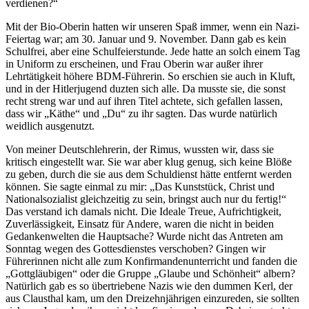
verdienen?
Mit der Bio-Oberin hatten wir unseren Spaß immer, wenn ein Nazi-
Feiertag war; am 30. Januar und 9. November. Dann gab es kein
Schulfrei, aber eine Schulfeierstunde. Jede hatte an solch einem Tag
in Uniform zu erscheinen, und Frau Oberin war außer ihrer
Lehrtätigkeit höhere BDM-Führerin. So erschien sie auch in Kluft,
und in der Hitlerjugend duzten sich alle. Da musste sie, die sonst
recht streng war und auf ihren Titel achtete, sich gefallen lassen,
dass wir
Käthe
und
Du
zu ihr sagten. Das wurde natürlich
weidlich ausgenutzt.
Von meiner Deutschlehrerin, der Rimus, wussten wir, dass sie
kritisch eingestellt war. Sie war aber klug genug, sich keine Blöße
zu geben, durch die sie aus dem Schuldienst hätte entfernt werden
können. Sie sagte einmal zu mir:
Das Kunststück, Christ und
Nationalsozialist gleichzeitig zu sein, bringst auch nur du fertig!
Das verstand ich damals nicht. Die Ideale Treue, Aufrichtigkeit,
Zuverlässigkeit, Einsatz für Andere, waren die nicht in beiden
Gedankenwelten die Hauptsache? Wurde nicht das Antreten am
Sonntag wegen des Gottesdienstes verschoben? Gingen wir
Führerinnen nicht alle zum Konfirmandenunterricht und fanden die
Gottgläubigen
oder die Gruppe
Glaube und Schönheit
albern?
Natürlich gab es so übertriebene Nazis wie den dummen Kerl, der
aus Clausthal kam, um den Dreizehnjährigen einzureden, sie sollten