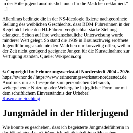
in der Hitlerjugend ausdrücklich auch für die Mädchen reklamiert.
...]
Allerdings bedingte die in der NS-Ideologie fixierte nachgeordnete
Stellung des weiblichen Geschlechts, dass BDM-Führerinnen in der
Regel nicht eine den HJ-Führern vergleichbar starke Stellung
erlangten. Schon auf ihre weltanschauliche Unterweisung wurde
minderer Wert gelegt. So stand die 1939 in Braunschweig eröffnete
Jugendführungsakademie den Mädchen nur kurzzeitig offen, weil in
der Zeit nicht genügend geeignete Jungen für die Kursteilnahme zur
Verfügung standen.
Quelle: Wikipedia.org
© Copyright by Erinnerungswerkstatt Norderstedt 2004 - 2026
https://ewnor.de / https://www.erinnerungswerkstatt-norderstedt.de
Ausdruck nur als Leseprobe zum persönlichen Gebrauch,
weitergehende Nutzung oder Weitergabe in jeglicher Form nur mit
dem schriftlichem Einverständnis der Urheber!
Rosemarie Söchting
Jungmädel in der Hitlerjugend
Wie konnte es geschehen, dass ich begeisterte Jungmädelführerin in
der Hitlerjugend war? Wenn ich mit gleichaltrigen Menschen