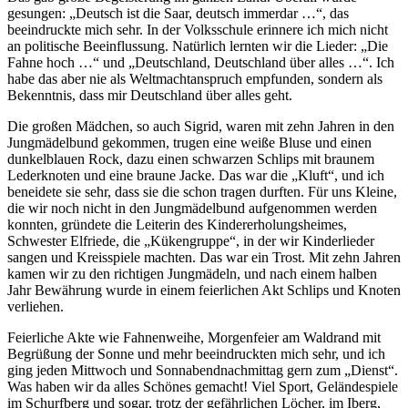
gesungen:
Deutsch ist die Saar, deutsch immerdar …
, das
beeindruckte mich sehr. In der Volksschule erinnere ich mich nicht
an politische Beeinflussung. Natürlich lernten wir die Lieder:
Die
Fahne hoch …
und
Deutschland, Deutschland über alles …
. Ich
habe das aber nie als Weltmachtanspruch empfunden, sondern als
Bekenntnis, dass mir Deutschland über alles geht.
Die großen Mädchen, so auch Sigrid, waren mit zehn Jahren in den
Jungmädelbund gekommen, trugen eine weiße Bluse und einen
dunkelblauen Rock, dazu einen schwarzen Schlips mit braunem
Lederknoten und eine braune Jacke. Das war die
Kluft
, und ich
beneidete sie sehr, dass sie die schon tragen durften. Für uns Kleine,
die wir noch nicht in den Jungmädelbund aufgenommen werden
konnten, gründete die Leiterin des Kindererholungsheimes,
Schwester Elfriede, die
Kükengruppe
, in der wir Kinderlieder
sangen und Kreisspiele machten. Das war ein Trost. Mit zehn Jahren
kamen wir zu den richtigen Jungmädeln, und nach einem halben
Jahr Bewährung wurde in einem feierlichen Akt Schlips und Knoten
verliehen.
Feierliche Akte wie Fahnenweihe, Morgenfeier am Waldrand mit
Begrüßung der Sonne und mehr beeindruckten mich sehr, und ich
ging jeden Mittwoch und Sonnabendnachmittag gern zum
Dienst
.
Was haben wir da alles Schönes gemacht! Viel Sport, Geländespiele
im Schurfberg und sogar, trotz der gefährlichen Löcher, im Iberg,