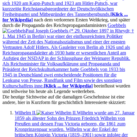
sich 1920 am Kapp-Putsch und 1923 am Hitler-Putsch, war
kurzzeitig Reichstagsabgeordneter der Deutschvölkischen
Freiheitspartei und Mitbegründer des Tannenbergbunds.
[Klick ...
for Wikipedia]
nach dem verlorenen Ersten Weltkrieg, und später
durch die Propaganda des Reichspropagandaministers
Goebbels
Paul Joseph Goebbels (* 29. Oktober 1897 in Rheydt; †
1. Mai 1945 in Berlin) war einer der einflussreichsten Politiker
während der Zeit des Nationalsozialismus und einer der engsten
Vertrauten Adolf Hitlers. Als Gauleiter von Berlin ab 1926 und als
Reichspropagandaleiter ab 1930 hatte er wesentlichen Anteil am
Aufstieg der NSDAP in der Schlussphase der Weimarer Republik.
Als Reichsminister für Volksaufklärung und Propaganda und
Präsident der Reichskulturkammer hatte Goebbels von 1933 bis
1945 in Deutschland zwei entscheidende Positionen für die
Lenkung von Presse, Rundfunk und Film sowie des sonstigen
Kulturschaffens inne.
[Klick ... for Wikipedia]
beeinflusst wurden
und teilweise bis heute als Legende weiterleben.
Die heutige Sichtweise auf die damaligen Geschehnisse ist eine
andere, hier in Kurzform für geschichtlich Interessierte skizziert:
Wilhelm II.
Wilhelm wurde am 27. Januar
1859 als ältester Sohn des Prinzen Friedrich Wilhelm von
Preußen und dessen Frau Victoria geboren, die 1861 zum
Kronprinzenpaar wurden. Wilhelm war der Enkel der
britischen Königin Victoria (1819–1901) sowie infolge der