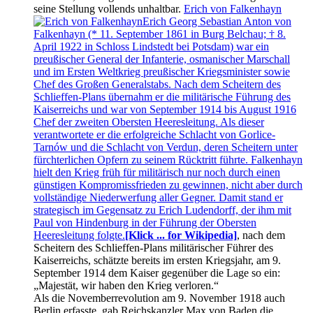
seine Stellung vollends unhaltbar.
Erich von Falkenhayn
Erich Georg Sebastian Anton von
Falkenhayn (* 11. September 1861 in Burg Belchau; † 8.
April 1922 in Schloss Lindstedt bei Potsdam) war ein
preußischer General der Infanterie, osmanischer Marschall
und im Ersten Weltkrieg preußischer Kriegsminister sowie
Chef des Großen Generalstabs. Nach dem Scheitern des
Schlieffen-Plans übernahm er die militärische Führung des
Kaiserreichs und war von September 1914 bis August 1916
Chef der zweiten Obersten Heeresleitung. Als dieser
verantwortete er die erfolgreiche Schlacht von Gorlice-
Tarnów und die Schlacht von Verdun, deren Scheitern unter
fürchterlichen Opfern zu seinem Rücktritt führte. Falkenhayn
hielt den Krieg früh für militärisch nur noch durch einen
günstigen Kompromissfrieden zu gewinnen, nicht aber durch
vollständige Niederwerfung aller Gegner. Damit stand er
strategisch im Gegensatz zu Erich Ludendorff, der ihm mit
Paul von Hindenburg in der Führung der Obersten
Heeresleitung folgte.
[Klick ... for Wikipedia]
, nach dem
Scheitern des Schlieffen-Plans militärischer Führer des
Kaiserreichs, schätzte bereits im ersten Kriegsjahr, am 9.
September 1914 dem Kaiser gegenüber die Lage so ein:
Majestät, wir haben den Krieg verloren.
Als die Novemberrevolution am 9. November 1918 auch
Berlin erfasste, gab Reichskanzler Max von Baden die