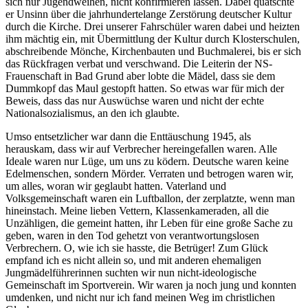
sich nur Jugendweihen, nicht konfirmieren lassen. Dabei quatschte
er Unsinn über die jahrhundertelange Zerstörung deutscher Kultur
durch die Kirche. Drei unserer Fahrschüler waren dabei und heizten
ihm mächtig ein, mit Übermittlung der Kultur durch Klosterschulen,
abschreibende Mönche, Kirchenbauten und Buchmalerei, bis er sich
das Rückfragen verbat und verschwand. Die Leiterin der NS-
Frauenschaft in Bad Grund aber lobte die Mädel, dass sie dem
Dummkopf das Maul gestopft hatten. So etwas war für mich der
Beweis, dass das nur Auswüchse waren und nicht der echte
Nationalsozialismus, an den ich glaubte.
Umso entsetzlicher war dann die Enttäuschung 1945, als
herauskam, dass wir auf Verbrecher hereingefallen waren. Alle
Ideale waren nur Lüge, um uns zu ködern. Deutsche waren keine
Edelmenschen, sondern Mörder. Verraten und betrogen waren wir,
um alles, woran wir geglaubt hatten. Vaterland und
Volksgemeinschaft waren ein Luftballon, der zerplatzte, wenn man
hineinstach. Meine lieben Vettern, Klassenkameraden, all die
Unzähligen, die gemeint hatten, ihr Leben für eine große Sache zu
geben, waren in den Tod gehetzt von verantwortungslosen
Verbrechern. O, wie ich sie hasste, die Betrüger! Zum Glück
empfand ich es nicht allein so, und mit anderen ehemaligen
Jungmädelführerinnen suchten wir nun nicht-ideologische
Gemeinschaft im Sportverein. Wir waren ja noch jung und konnten
umdenken, und nicht nur ich fand meinen Weg im christlichen