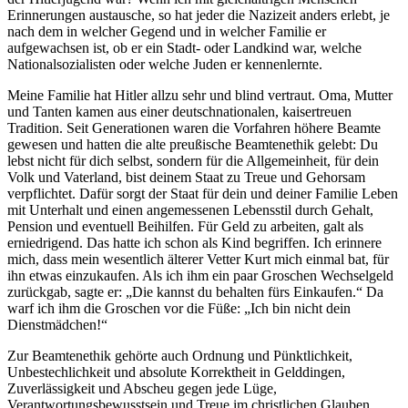
Erinnerungen austausche, so hat jeder die Nazizeit anders erlebt, je
nach dem in welcher Gegend und in welcher Familie er
aufgewachsen ist, ob er ein Stadt- oder Landkind war, welche
Nationalsozialisten oder welche Juden er kennenlernte.
Meine Familie hat Hitler allzu sehr und blind vertraut. Oma, Mutter
und Tanten kamen aus einer deutschnationalen, kaisertreuen
Tradition. Seit Generationen waren die Vorfahren höhere Beamte
gewesen und hatten die alte preußische Beamtenethik gelebt: Du
lebst nicht für dich selbst, sondern für die Allgemeinheit, für dein
Volk und Vaterland, bist deinem Staat zu Treue und Gehorsam
verpflichtet. Dafür sorgt der Staat für dein und deiner Familie Leben
mit Unterhalt und einen angemessenen Lebensstil durch Gehalt,
Pension und eventuell Beihilfen. Für Geld zu arbeiten, galt als
erniedrigend. Das hatte ich schon als Kind begriffen. Ich erinnere
mich, dass mein wesentlich älterer Vetter Kurt mich einmal bat, für
ihn etwas einzukaufen. Als ich ihm ein paar Groschen Wechselgeld
zurückgab, sagte er:
Die kannst du behalten fürs Einkaufen.
Da
warf ich ihm die Groschen vor die Füße:
Ich bin nicht dein
Dienstmädchen!
Zur Beamtenethik gehörte auch Ordnung und Pünktlichkeit,
Unbestechlichkeit und absolute Korrektheit in Gelddingen,
Zuverlässigkeit und Abscheu gegen jede Lüge,
Verantwortungsbewusstsein und Treue im christlichen Glauben,