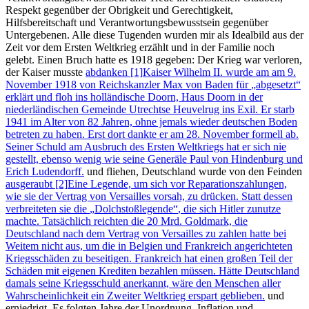
Respekt gegenüber der Obrigkeit und Gerechtigkeit,
Hilfsbereitschaft und Verantwortungsbewusstsein gegenüber
Untergebenen. Alle diese Tugenden wurden mir als Idealbild aus der
Zeit vor dem Ersten Weltkrieg erzählt und in der Familie noch
gelebt. Einen Bruch hatte es 1918 gegeben: Der Krieg war verloren,
der Kaiser musste
abdanken [1]
Kaiser Wilhelm II. wurde am am 9.
November 1918 von Reichskanzler Max von Baden für
abgesetzt
erklärt und floh ins holländische Doorn, Haus Doorn in der
niederländischen Gemeinde Utrechtse Heuvelrug ins Exil. Er starb
1941 im Alter von 82 Jahren, ohne jemals wieder deutschen Boden
betreten zu haben. Erst dort dankte er am 28. November formell ab.
Seiner Schuld am Ausbruch des Ersten Weltkriegs hat er sich nie
gestellt, ebenso wenig wie seine Generäle Paul von Hindenburg und
Erich Ludendorff.
und fliehen, Deutschland wurde von den Feinden
ausgeraubt [2]
Eine Legende, um sich vor Reparationszahlungen,
wie sie der Vertrag von Versailles vorsah, zu drücken. Statt dessen
verbreiteten sie die
Dolchstoßlegende
, die sich Hitler zunutze
machte. Tatsächlich reichten die 20 Mrd. Goldmark, die
Deutschland nach dem Vertrag von Versailles zu zahlen hatte bei
Weitem nicht aus, um die in Belgien und Frankreich angerichteten
Kriegsschäden zu beseitigen. Frankreich hat einen großen Teil der
Schäden mit eigenen Krediten bezahlen müssen. Hätte Deutschland
damals seine Kriegsschuld anerkannt, wäre den Menschen aller
Wahrscheinlichkeit ein Zweiter Weltkrieg erspart geblieben.
und
erniedrigt. Es folgten Jahre der Unordnung, Inflation und