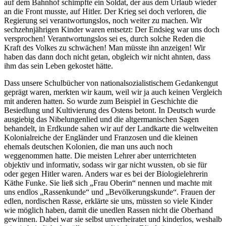
auf dem Bahnhof schimpfte ein Soldat, der aus dem Urlaub wieder
an die Front musste, auf Hitler. Der Krieg sei doch verloren, die
Regierung sei verantwortungslos, noch weiter zu machen. Wir
sechzehnjährigen Kinder waren entsetzt: Der Endsieg war uns doch
versprochen! Verantwortungslos sei es, durch solche Reden die
Kraft des Volkes zu schwächen! Man müsste ihn anzeigen! Wir
haben das dann doch nicht getan, obgleich wir nicht ahnten, dass
ihm das sein Leben gekostet hätte.
Dass unsere Schulbücher von nationalsozialistischem Gedankengut
geprägt waren, merkten wir kaum, weil wir ja auch keinen Vergleich
mit anderen hatten. So wurde zum Beispiel in Geschichte die
Besiedlung und Kultivierung des Ostens betont. In Deutsch wurde
ausgiebig das Nibelungenlied und die altgermanischen Sagen
behandelt, in Erdkunde sahen wir auf der Landkarte die weltweiten
Kolonialreiche der Engländer und Franzosen und die kleinen
ehemals deutschen Kolonien, die man uns auch noch
weggenommen hatte. Die meisten Lehrer aber unterrichteten
objektiv und informativ, sodass wir gar nicht wussten, ob sie für
oder gegen Hitler waren. Anders war es bei der Biologielehrerin
Käthe Funke. Sie ließ sich
Frau Oberin
nennen und machte mit
uns endlos
Rassenkunde
und
Bevölkerungskunde
. Frauen der
edlen, nordischen Rasse, erklärte sie uns, müssten so viele Kinder
wie möglich haben, damit die unedlen Rassen nicht die Oberhand
gewinnen. Dabei war sie selbst unverheiratet und kinderlos, weshalb