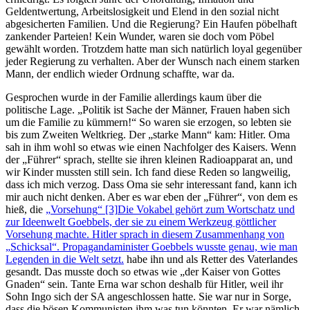
Geldentwertung, Arbeitslosigkeit und Elend in den sozial nicht
abgesicherten Familien. Und die Regierung? Ein Haufen pöbelhaft
zankender Parteien! Kein Wunder, waren sie doch vom Pöbel
gewählt worden. Trotzdem hatte man sich natürlich loyal gegenüber
jeder Regierung zu verhalten. Aber der Wunsch nach einem starken
Mann, der endlich wieder Ordnung schaffte, war da.
Gesprochen wurde in der Familie allerdings kaum über die
politische Lage.
Politik ist Sache der Männer, Frauen haben sich
um die Familie zu kümmern!
So waren sie erzogen, so lebten sie
bis zum Zweiten Weltkrieg. Der
starke Mann
kam: Hitler. Oma
sah in ihm wohl so etwas wie einen Nachfolger des Kaisers. Wenn
der
Führer
sprach, stellte sie ihren kleinen Radioapparat an, und
wir Kinder mussten still sein. Ich fand diese Reden so langweilig,
dass ich mich verzog. Dass Oma sie sehr interessant fand, kann ich
mir auch nicht denken. Aber es war eben der
Führer
, von dem es
hieß, die
Vorsehung
[3]
Die Vokabel gehört zum Wortschatz und
zur Ideenwelt Goebbels, der sie zu einem Werkzeug göttlicher
Vorsehung machte. Hitler sprach in diesem Zusammenhang von
Schicksal
. Propagandaminister Goebbels wusste genau, wie man
Legenden in die Welt setzt.
habe ihn und als Retter des Vaterlandes
gesandt. Das musste doch so etwas wie
der Kaiser von Gottes
Gnaden
sein. Tante Erna war schon deshalb für Hitler, weil ihr
Sohn Ingo sich der SA angeschlossen hatte. Sie war nur in Sorge,
dass die bösen Kommunisten ihm was tun könnten. Er war nämlich