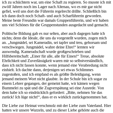
ich zu schüchtern war, um eine Schaft zu regieren. So musste ich mit
zwölf Jahren noch ins Lager nach Altenau, wo es mir gar nicht
gefiel, weil uns dort die Führerin regelrecht drillte. Schließlich bin
ich dann doch noch Schaft- und auch Scharführerin geworden.
Meine beste Freundin war damals Gruppenführerin, und wir haben
uns viel Schönes für die Gruppenstunden ausgedacht und gemacht.
Politische Bildung gab es nur selten, aber auch dagegen hatte ich
nichts; denn die Ideale, die uns da vorgestellt wurden, zogen mich
an.
Jungmädel, sei Kameradin, sei tapfer und treu, gehorsam und
verschwiegen. Jungmädel, wahre deine Ehre!
lernten wir
auswendig. Kameradschaft wurde großgeschrieben und
Hilfsbereitschaft:
Einer für alle, alle für Einen!
Treue, absolute
Ehrlichkeit und Zuverlässigkeit waren mir so selbstverständlich,
dass ich nicht fassen konnte, wenn jemand eine Verabredung nicht
einhielt. Ich dachte dann, derjenigen sei etwas Schlimmes
zugestoßen, und ich empfand es als größte Beleidigung, wenn
jemand meinem Wort nicht glaubte. In der Schule bin ich sogar zu
einem Lehrer gegangen, der gemeint hatte, wir kämen wegen
Bummelei zu spät und die Zugverspätung sei eine Ausrede. Von
dem habe ich so eindrücklich gefordert:
Bitte, nehmen Sie das
zurück! Ich lüge nicht!
, dass er es wirklich zurückgenommen hat.
Die Liebe zur Heimat verschmolz mit der Liebe zum Vaterland. Hier
hatten wir unsere Wurzeln, und zu dieser Liebe gehörte auch die