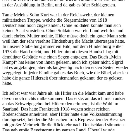
in der Ausbildung in Berlin, und da gab es öfter Schlägereien.
Tante Meleins Sohn Kurt war in der Reichswehr, der kleinen
militärischen Truppe, welche die Siegermächte von 1918
Deutschland noch zugestanden. Ohne Soldaten konnte man sich
keinen Staat vorstellen. Ohne Soldaten war ein Land wehrlos und
damit ehrlos. Mutter meinte, Hitler müsse doch ein guter Mann sein,
weil ihm der sehr verehrte Hindenburg die Macht übertragen hätte.
In unserer Stube hing immer ein Bild, auf dem Hindenburg Hitler
1933 die Hand reicht, und Hitler nimmt diesen Handschlag mit
demütiger Gebärde wie einen Segen entgegen. Das Buch
Mein
Kampf
hat keine von ihnen gelesen, auch ich später nicht. Sigrid
hat es angefangen, aber als langweilig nach den ersten Seiten wieder
weggelegt. In jeder Familie gab es das Buch, wie die Bibel, aber ich
habe die ganze Hitlerzeit über niemanden gekannt, der es gelesen
hätte.
Ich selbst war vier Jahre alt, als Hitler an die Macht kam und habe
davon noch nichts mitbekommen. Das erste, an das ich mich außer
an das Schweigegebot bei Hitlerreden erinnere, ist die Wahl im
Saarland. Das hatte Frankreich 1918 wegen seiner reichen
Bodenschätze annektiert, aber Hitler hatte eine Volksabstimmung
durchgesetzt, bei der die Menschen trotz Repressalien der Besatzer
mit großer Mehrheit für die Rückkehr nach Deutschland stimmten.
Das gab große Begeisterung im ganzen Land. Überall wurde