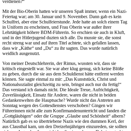
verdienen?
Mit der Bio-Oberin hatten wir unseren Spaß immer, wenn ein Nazi-
Feiertag war; am 30. Januar und 9. November. Dann gab es kein
Schulfrei, aber eine Schulfeierstunde. Jede hatte an solch einem Tag
in Uniform zu erscheinen, und Frau Oberin war außer ihrer
Lehrtätigkeit höhere BDM-Führerin. So erschien sie auch in Kluft,
und in der Hitlerjugend duzten sich alle. Da musste sie, die sonst
recht streng war und auf ihren Titel achtete, sich gefallen lassen,
dass wir
Käthe
und
Du
zu ihr sagten. Das wurde natürlich
weidlich ausgenutzt.
Von meiner Deutschlehrerin, der Rimus, wussten wir, dass sie
kritisch eingestellt war. Sie war aber klug genug, sich keine Blöße
zu geben, durch die sie aus dem Schuldienst hätte entfernt werden
können. Sie sagte einmal zu mir:
Das Kunststück, Christ und
Nationalsozialist gleichzeitig zu sein, bringst auch nur du fertig!
Das verstand ich damals nicht. Die Ideale Treue, Aufrichtigkeit,
Zuverlässigkeit, Einsatz für Andere, waren die nicht in beiden
Gedankenwelten die Hauptsache? Wurde nicht das Antreten am
Sonntag wegen des Gottesdienstes verschoben? Gingen wir
Führerinnen nicht alle zum Konfirmandenunterricht und fanden die
Gottgläubigen
oder die Gruppe
Glaube und Schönheit
albern?
Natürlich gab es so übertriebene Nazis wie den dummen Kerl, der
aus Clausthal kam, um den Dreizehnjährigen einzureden, sie sollten