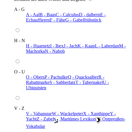
A - G
A - Aal
B - Baas
C - Calculus
D - dalbern
E -
Echauffieren
F - Fähe
G - Gabelfrühstück
H - N
H - Haarnetz
I - Ibex
J - Jach
K - Kaap
L - Laberdan
M -
Machorka
N - Nabob
O - U
O - Obers
P - Pachulke
Q - Quacksalber
R -
Rabattmarke
S - Sabberlatz
T - Tabernakel
U -
Ubiquisten
V - Z
V - Vabanque
W - Wackelpeter
X - Xanthippe
Y -
Yacht
Z - Zabel
️ Maritimes Lexikon
️ Ostpreußen-
Vokabular