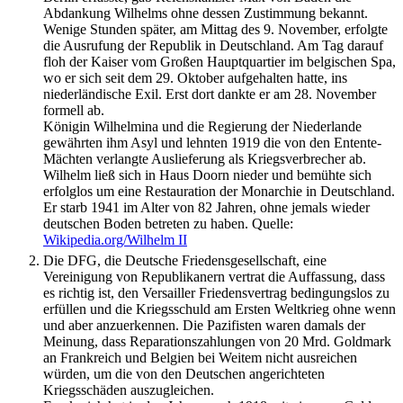
Abdankung Wilhelms ohne dessen Zustimmung bekannt.
Wenige Stunden später, am Mittag des 9. November, erfolgte
die Ausrufung der Republik in Deutschland. Am Tag darauf
floh der Kaiser vom Großen Hauptquartier im belgischen Spa,
wo er sich seit dem 29. Oktober aufgehalten hatte, ins
niederländische Exil. Erst dort dankte er am 28. November
formell ab.
Königin Wilhelmina und die Regierung der Niederlande
gewährten ihm Asyl und lehnten 1919 die von den Entente-
Mächten verlangte Auslieferung als Kriegsverbrecher ab.
Wilhelm ließ sich in Haus Doorn nieder und bemühte sich
erfolglos um eine Restauration der Monarchie in Deutschland.
Er starb 1941 im Alter von 82 Jahren, ohne jemals wieder
deutschen Boden betreten zu haben.
Quelle:
Wikipedia.org/Wilhelm II
Die DFG, die Deutsche Friedensgesellschaft, eine
Vereinigung von Republikanern vertrat die Auffassung, dass
es richtig ist, den Versailler Friedensvertrag bedingungslos zu
erfüllen und die Kriegsschuld am Ersten Weltkrieg ohne wenn
und aber anzuerkennen. Die Pazifisten waren damals der
Meinung, dass Reparationszahlungen von 20 Mrd. Goldmark
an Frankreich und Belgien bei Weitem nicht ausreichen
würden, um die von den Deutschen angerichteten
Kriegsschäden auszugleichen.