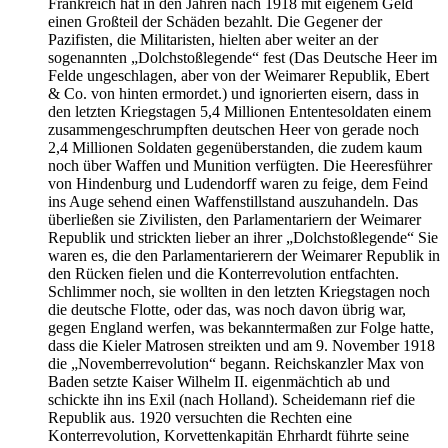
Frankreich hat in den Jahren nach 1918 mit eigenem Geld
einen Großteil der Schäden bezahlt. Die Gegener der
Pazifisten, die Militaristen, hielten aber weiter an der
sogenannten
Dolchstoßlegende
fest (Das Deutsche Heer im
Felde ungeschlagen, aber von der Weimarer Republik, Ebert
& Co. von hinten ermordet.) und ignorierten eisern, dass in
den letzten Kriegstagen 5,4 Millionen Ententesoldaten einem
zusammengeschrumpften deutschen Heer von gerade noch
2,4 Millionen Soldaten gegenüberstanden, die zudem kaum
noch über Waffen und Munition verfügten. Die Heeresführer
von Hindenburg und Ludendorff waren zu feige, dem Feind
ins Auge sehend einen Waffenstillstand auszuhandeln. Das
überließen sie Zivilisten, den Parlamentariern der Weimarer
Republik und strickten lieber an ihrer
Dolchstoßlegende
Sie
waren es, die den Parlamentarierern der Weimarer Republik in
den Rücken fielen und die Konterrevolution entfachten.
Schlimmer noch, sie wollten in den letzten Kriegstagen noch
die deutsche Flotte, oder das, was noch davon übrig war,
gegen England werfen, was bekanntermaßen zur Folge hatte,
dass die Kieler Matrosen streikten und am 9. November 1918
die
Novemberrevolution
begann. Reichskanzler Max von
Baden setzte Kaiser Wilhelm II. eigenmächtich ab und
schickte ihn ins Exil (nach Holland). Scheidemann rief die
Republik aus. 1920 versuchten die Rechten eine
Konterrevolution, Korvettenkapitän Ehrhardt führte seine