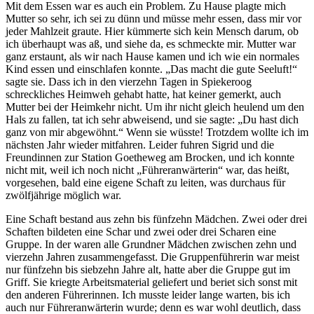
Mit dem Essen war es auch ein Problem. Zu Hause plagte mich
Mutter so sehr, ich sei zu dünn und müsse mehr essen, dass mir vor
jeder Mahlzeit graute. Hier kümmerte sich kein Mensch darum, ob
ich überhaupt was aß, und siehe da, es schmeckte mir. Mutter war
ganz erstaunt, als wir nach Hause kamen und ich wie ein normales
Kind essen und einschlafen konnte.
Das macht die gute Seeluft!
sagte sie. Dass ich in den vierzehn Tagen in Spiekeroog
schreckliches Heimweh gehabt hatte, hat keiner gemerkt, auch
Mutter bei der Heimkehr nicht. Um ihr nicht gleich heulend um den
Hals zu fallen, tat ich sehr abweisend, und sie sagte:
Du hast dich
ganz von mir abgewöhnt.
Wenn sie wüsste! Trotzdem wollte ich im
nächsten Jahr wieder mitfahren. Leider fuhren Sigrid und die
Freundinnen zur Station Goetheweg am Brocken, und ich konnte
nicht mit, weil ich noch nicht
Führeranwärterin
war, das heißt,
vorgesehen, bald eine eigene Schaft zu leiten, was durchaus für
zwölfjährige möglich war.
Eine Schaft bestand aus zehn bis fünfzehn Mädchen. Zwei oder drei
Schaften bildeten eine Schar und zwei oder drei Scharen eine
Gruppe. In der waren alle Grundner Mädchen zwischen zehn und
vierzehn Jahren zusammengefasst. Die Gruppenführerin war meist
nur fünfzehn bis siebzehn Jahre alt, hatte aber die Gruppe gut im
Griff. Sie kriegte Arbeitsmaterial geliefert und beriet sich sonst mit
den anderen Führerinnen. Ich musste leider lange warten, bis ich
auch nur Führeranwärterin wurde; denn es war wohl deutlich, dass