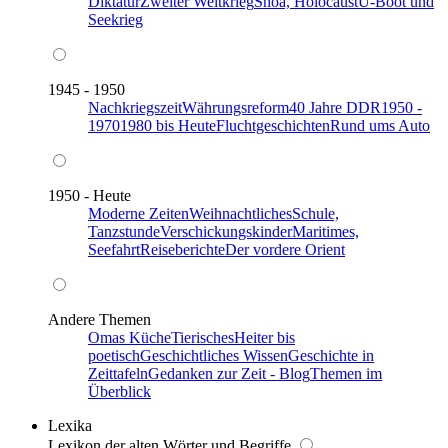
Diktatur
Zweiter Weltkrieg
Shoa, Holocaust
U-Boot und
Seekrieg
1945 - 1950
Nachkriegszeit
Währungsreform
40 Jahre DDR
1950 -
1970
1980 bis Heute
Fluchtgeschichten
Rund ums Auto
1950 - Heute
Moderne Zeiten
Weihnachtliches
Schule,
Tanzstunde
Verschickungskinder
Maritimes,
Seefahrt
Reiseberichte
Der vordere Orient
Andere Themen
Omas Küche
Tierisches
Heiter bis
poetisch
Geschichtliches Wissen
Geschichte in
Zeittafeln
Gedanken zur Zeit - Blog
Themen im
Überblick
Lexika
Lexikon der alten Wörter und Begriffe