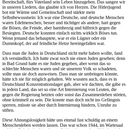
Bereitschaft, fürs Vaterland sein Leben hinzugeben. Das sangen wir
in unseren Liedern, das glaubte ich von Herzen. Die Hitlerjugend
bot mir Wärme und Gemeinschaft und stärkte mein
Selbstbewusstsein: Ich war eine Deutsche, und deutsche Menschen
waren Edelmenschen, besser und tüchtiger als andere, hart gegen
die Bösen, die Feinde, aber barmherzig und hilfreich gegen die
Besiegten. Deutsche konnten einfach nichts wirklich Böses tun.
Wenn jemand das behauptete, war er ein Lügner oder ein
Dummkopf, der auf feindliche Hetze hereingefallen war.
Dass man die Juden in Deutschland nicht mehr haben wollte, fand
ich verständlich. Ich hatte zwar noch nie einen Juden gesehen; denn
in Bad Grund hatte es nie Juden gegeben, aber wenn das so
schlechte Menschen waren und sie unserem Volk so schadeten,
sollte man sie doch ausweisen. Dass man sie umbringen könnte,
hätte ich nie für möglich gehalten. Wir wussten auch, dass es in
Deutschland Konzentrationslager gab, aber wir dachten, die gäbe es
in jedem Land, das sei so eine Art Internierung von Leuten, die
gegen die Regierung hetzten oder sonst das Zusammenleben störten,
ohne kriminell zu sein. Die konnte man doch nicht ins Gefängnis
sperren, müsste sie aber durch Internierung hindern, Unruhe zu
stiften.
Diese Ahnungslosigkeit hätte uns einmal fast schuldig an einem
Menschenleben werden lassen. Das war schon 1944, im Wartesaal