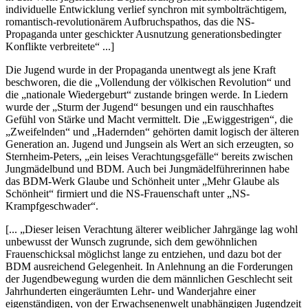
individuelle Entwicklung verlief synchron mit symbolträchtigem,
romantisch-revolutionärem Aufbruchspathos, das die NS-
Propaganda unter geschickter Ausnutzung generationsbedingter
Konflikte verbreitete
...]
Die Jugend wurde in der Propaganda unentwegt als jene Kraft
beschworen, die die
Vollendung der völkischen Revolution
und
die
nationale Wiedergeburt
zustande bringen werde. In Liedern
wurde der
Sturm der Jugend
besungen und ein rauschhaftes
Gefühl von Stärke und Macht vermittelt. Die
Ewiggestrigen
, die
Zweifelnden
und
Hadernden
gehörten damit logisch der älteren
Generation an. Jugend und Jungsein als Wert an sich erzeugten, so
Sternheim-Peters,
ein leises Verachtungsgefälle
bereits zwischen
Jungmädelbund und BDM. Auch bei Jungmädelführerinnen habe
das BDM-Werk Glaube und Schönheit unter
Mehr Glaube als
Schönheit
firmiert und die NS-Frauenschaft unter
NS-
Krampfgeschwader
.
[...
Dieser leisen Verachtung älterer weiblicher Jahrgänge lag wohl
unbewusst der Wunsch zugrunde, sich dem gewöhnlichen
Frauenschicksal möglichst lange zu entziehen, und dazu bot der
BDM ausreichend Gelegenheit. In Anlehnung an die Forderungen
der Jugendbewegung wurden die dem männlichen Geschlecht seit
Jahrhunderten eingeräumten Lehr- und Wanderjahre einer
eigenständigen, von der Erwachsenenwelt unabhängigen Jugendzeit