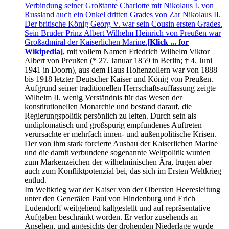
Verbindung seiner Großtante Charlotte mit Nikolaus I. von
Russland auch ein Onkel dritten Grades von Zar Nikolaus II.
Der britische König Georg V. war sein Cousin ersten Grades.
Sein Bruder Prinz Albert Wilhelm Heinrich von Preußen war
Großadmiral der Kaiserlichen Marine.
[Klick ... for
Wikipedia]
, mit vollem Namen Friedrich Wilhelm Viktor
Albert von Preußen (* 27. Januar 1859 in Berlin; † 4. Juni
1941 in Doorn), aus dem Haus Hohenzollern war von 1888
bis 1918 letzter Deutscher Kaiser und König von Preußen.
Aufgrund seiner traditionellen Herrschaftsauffassung zeigte
Wilhelm II. wenig Verständnis für das Wesen der
konstitutionellen Monarchie und bestand darauf, die
Regierungspolitik persönlich zu leiten. Durch sein als
undiplomatisch und großspurig empfundenes Auftreten
verursachte er mehrfach innen- und außenpolitische Krisen.
Der von ihm stark forcierte Ausbau der Kaiserlichen Marine
und die damit verbundene sogenannte Weltpolitik wurden
zum Markenzeichen der wilhelminischen Ära, trugen aber
auch zum Konfliktpotenzial bei, das sich im Ersten Weltkrieg
entlud.
Im Weltkrieg war der Kaiser von der Obersten Heeresleitung
unter den Generälen Paul von Hindenburg und Erich
Ludendorff weitgehend kaltgestellt und auf repräsentative
Aufgaben beschränkt worden. Er verlor zusehends an
Ansehen, und angesichts der drohenden Niederlage wurde