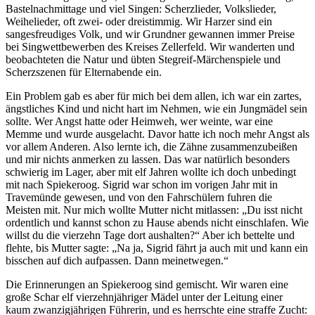
Bastelnachmittage und viel Singen: Scherzlieder, Volkslieder,
Weihelieder, oft zwei- oder dreistimmig. Wir Harzer sind ein
sangesfreudiges Volk, und wir Grundner gewannen immer Preise
bei Singwettbewerben des Kreises Zellerfeld. Wir wanderten und
beobachteten die Natur und übten Stegreif-Märchenspiele und
Scherzszenen für Elternabende ein.
Ein Problem gab es aber für mich bei dem allen, ich war ein zartes,
ängstliches Kind und nicht hart im Nehmen, wie ein Jungmädel sein
sollte. Wer Angst hatte oder Heimweh, wer weinte, war eine
Memme und wurde ausgelacht. Davor hatte ich noch mehr Angst als
vor allem Anderen. Also lernte ich, die Zähne zusammenzubeißen
und mir nichts anmerken zu lassen. Das war natürlich besonders
schwierig im Lager, aber mit elf Jahren wollte ich doch unbedingt
mit nach Spiekeroog. Sigrid war schon im vorigen Jahr mit in
Travemünde gewesen, und von den Fahrschülern fuhren die
Meisten mit. Nur mich wollte Mutter nicht mitlassen:
Du isst nicht
ordentlich und kannst schon zu Hause abends nicht einschlafen. Wie
willst du die vierzehn Tage dort aushalten?
Aber ich bettelte und
flehte, bis Mutter sagte:
Na ja, Sigrid fährt ja auch mit und kann ein
bisschen auf dich aufpassen. Dann meinetwegen.
Die Erinnerungen an Spiekeroog sind gemischt. Wir waren eine
große Schar elf vierzehnjähriger Mädel unter der Leitung einer
kaum zwanzigjährigen Führerin, und es herrschte eine straffe Zucht: