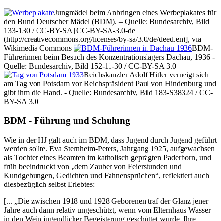
Jungmädel beim Anbringen eines Werbeplakates für
den Bund Deutscher Mädel (BDM). – Quelle: Bundesarchiv, Bild
133-130 / CC-BY-SA [CC-BY-SA-3.0-de
(http://creativecommons.org/licenses/by-sa/3.0/de/deed.en)], via
Wikimedia Commons
BDM-
Führerinnen beim Besuch des Konzentrationslagers Dachau, 1936 -
Quelle: Bundesarchiv, Bild 152-11-30 / CC-BY-SA 3.0
Reichskanzler Adolf Hitler verneigt sich
am Tag von Potsdam vor Reichspräsident Paul von Hindenburg und
gibt ihm die Hand. - Quelle: Bundesarchiv, Bild 183-S38324 / CC-
BY-SA 3.0
BDM - Führung und Schulung
Wie in der HJ galt auch im BDM, dass Jugend durch Jugend geführt
werden sollte. Eva Sternheim-Peters, Jahrgang 1925, aufgewachsen
als Tochter eines Beamten im katholisch geprägten Paderborn, und
früh beeindruckt von
dem Zauber von Feierstunden und
Kundgebungen, Gedichten und Fahnensprüchen
, reflektiert auch
diesbezüglich selbst Erlebtes:
[...
Die zwischen 1918 und 1928 Geborenen traf der Glanz jener
Jahre auch dann relativ ungeschützt, wenn vom Elternhaus Wasser
in den Wein jugendlicher Begeisterung geschüttet wurde. Ihre