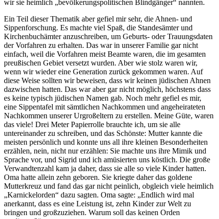
wir sie heimlich
bevölkerungspolitischen Blindgänger
nannten.
Ein Teil dieser Thematik aber gefiel mir sehr, die Ahnen- und
Sippenforschung. Es machte viel Spaß, die Standesämter und
Kirchenbuchämter anzuschreiben, um Geburts- oder Trauungsdaten
der Vorfahren zu erhalten. Das war in unserer Familie gar nicht
einfach, weil die Vorfahren meist Beamte waren, die im gesamten
preußischen Gebiet versetzt wurden. Aber wie stolz waren wir,
wenn wir wieder eine Generation zurück gekommen waren. Auf
diese Weise sollten wir beweisen, dass wir keinen jüdischen Ahnen
dazwischen hatten. Das war aber gar nicht möglich, höchstens dass
es keine typisch jüdischen Namen gab. Noch mehr gefiel es mir,
eine Sippentafel mit sämtlichen Nachkommen und angeheirateten
Nachkommen unserer Urgroßeltern zu erstellen. Meine Güte, waren
das viele! Drei Meter Papierrolle brauchte ich, um sie alle
untereinander zu schreiben, und das Schönste: Mutter kannte die
meisten persönlich und konnte uns all ihre kleinen Besonderheiten
erzählen, nein, nicht nur erzählen: Sie machte uns ihre Mimik und
Sprache vor, und Sigrid und ich amüsierten uns köstlich. Die große
Verwandtenzahl kam ja daher, dass sie alle so viele Kinder hatten.
Oma hatte allein zehn geboren. Sie kriegte daher das goldene
Mutterkreuz und fand das gar nicht peinlich, obgleich viele heimlich
Karnickelorden
dazu sagten. Oma sagte:
Endlich wird mal
anerkannt, dass es eine Leistung ist, zehn Kinder zur Welt zu
bringen und großzuziehen. Warum soll das keinen Orden