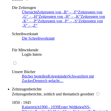
Die Zeitzeugen
Übersicht
Zeitzeugen von
B
–
F
Zeitzeugen von
G
–
H
Zeitzeugen von
H
–
K
Zeitzeugen von
K
–
P
Zeitzeugen von
P
–
S
Zeitzeugen von
S
–
Z
Schreibwerkstatt
Die Schreibwerkstatt
Für Mitwirkende
LogIn Intern
Unsere Bücher
Bücher bestellen
Kriegskinder
Schwarzbrot mit
Zucker
Dennoch gelacht…
Zeitzeugenberichte
Zeitzeugenberichte, zeitlich und thematisch geordnet
1850 - 1945
Kaiserreich
1900 - 1939
Erster Weltkrieg
NS-