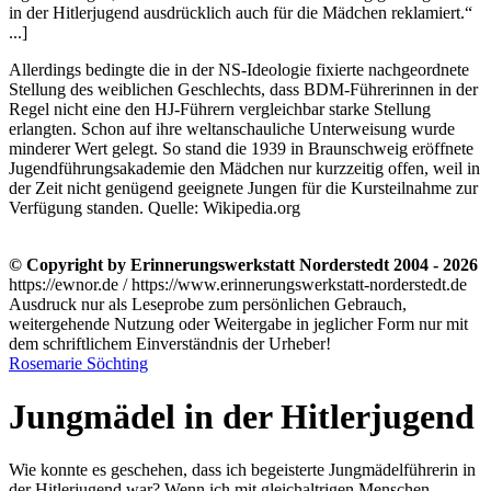
in der Hitlerjugend ausdrücklich auch für die Mädchen reklamiert.
...]
Allerdings bedingte die in der NS-Ideologie fixierte nachgeordnete
Stellung des weiblichen Geschlechts, dass BDM-Führerinnen in der
Regel nicht eine den HJ-Führern vergleichbar starke Stellung
erlangten. Schon auf ihre weltanschauliche Unterweisung wurde
minderer Wert gelegt. So stand die 1939 in Braunschweig eröffnete
Jugendführungsakademie den Mädchen nur kurzzeitig offen, weil in
der Zeit nicht genügend geeignete Jungen für die Kursteilnahme zur
Verfügung standen.
Quelle: Wikipedia.org
© Copyright by Erinnerungswerkstatt Norderstedt 2004 - 2026
https://ewnor.de / https://www.erinnerungswerkstatt-norderstedt.de
Ausdruck nur als Leseprobe zum persönlichen Gebrauch,
weitergehende Nutzung oder Weitergabe in jeglicher Form nur mit
dem schriftlichem Einverständnis der Urheber!
Rosemarie Söchting
Jungmädel in der Hitlerjugend
Wie konnte es geschehen, dass ich begeisterte Jungmädelführerin in
der Hitlerjugend war? Wenn ich mit gleichaltrigen Menschen