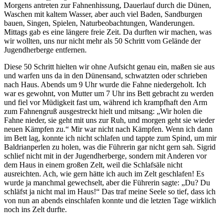
Morgens antreten zur Fahnenhissung, Dauerlauf durch die Dünen,
Waschen mit kaltem Wasser, aber auch viel Baden, Sandburgen
bauen, Singen, Spielen, Naturbeobachtungen, Wanderungen.
Mittags gab es eine längere freie Zeit. Da durften wir machen, was
wir wollten, uns nur nicht mehr als 50 Schritt vom Gelände der
Jugendherberge entfernen.
Diese 50 Schritt hielten wir ohne Aufsicht genau ein, maßen sie aus
und warfen uns da in den Dünensand, schwatzten oder schrieben
nach Haus. Abends um 9 Uhr wurde die Fahne niedergeholt. Ich
war es gewohnt, von Mutter um 7 Uhr ins Bett gebracht zu werden
und fiel vor Müdigkeit fast um, während ich krampfhaft den Arm
zum Fahnengruß ausgestreckt hielt und mitsang:
Wir holen die
Fahne nieder, sie geht mit uns zur Ruh, und morgen geht sie wieder
neuen Kämpfen zu.
Mir war nicht nach Kämpfen. Wenn ich dann
im Bett lag, konnte ich nicht schlafen und tappte zum Spind, um mir
Baldrianperlen zu holen, was die Führerin gar nicht gern sah. Sigrid
schlief nicht mit in der Jugendherberge, sondern mit Anderen vor
dem Haus in einem großen Zelt, weil die Schlafsäle nicht
ausreichten. Ach, wie gern hätte ich auch im Zelt geschlafen! Es
wurde ja manchmal gewechselt, aber die Führerin sagte:
Du? Du
schläfst ja nicht mal im Haus!
Das traf meine Seele so tief, dass ich
von nun an abends einschlafen konnte und die letzten Tage wirklich
noch ins Zelt durfte.