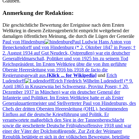
Glauben.
Anmerkung der Redaktion:
Die geschichtliche Bewertung der Ereignisse nach dem Ersten
Weltkrieg in diesem Zeitzeugenbericht entspricht weitgehend der
damaligen öffentlichen Meinung, die durch die Lügen der Generäle
Paul von Hindenburg
Paul Ludwig Hans Anton von
Beneckendorff und von Hindenburg (* 2. Oktober 1847 in Posen; †
2. August 1934 auf Gut Neudeck, Ostpreußen) war ein deutscher
Generalfeldmarschall, Politiker und von 1925 bis zu seinem Tod
Reichspräsident. Im Ersten Weltkrieg übte die von ihm geführte
Oberste Heeresleitung von 1916 bis 1918 de facto die
Regierungsgewalt aus.
[Klick ... for Wikipedia]
und
Erich
Ludendorff
Erich Friedrich Wilhelm Ludendorff (* 9.
April 1865 in Kruszewnia bei Schwersenz, Provinz Posen; † 20.
Dezember 1937 in München) war ein deutscher General der
Infanterie und Politiker. Im Ersten Weltkrieg hatte er als Erster
Generalquartiermeister und Stellvertreter Paul von Hindenburgs, des
Chefs der dritten Obersten Heeresleitung (OHL), bestimmenden
Einfluss auf die deutsche Kriegführung und Politik. Er
verantwortete maßgeblich den Sieg in der Tannenbergschlacht
sowie die gescheiterte Deutsche Frühjahrsoffensive 1918 und war
einer der Väter der Dolchstoßlegende. Zur Zeit der Weimarer
Republik betätigte er sich in der völkischen Bewegung, beteiligte