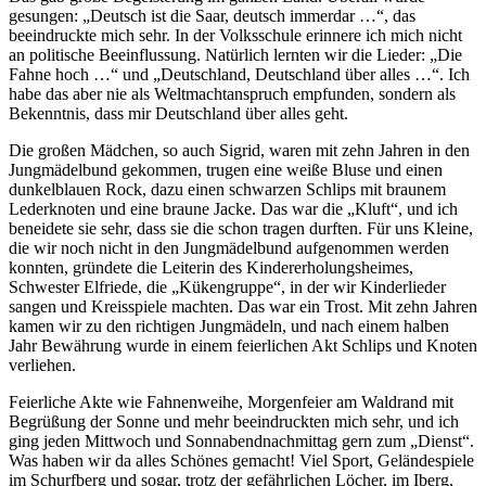
gesungen:
Deutsch ist die Saar, deutsch immerdar …
, das
beeindruckte mich sehr. In der Volksschule erinnere ich mich nicht
an politische Beeinflussung. Natürlich lernten wir die Lieder:
Die
Fahne hoch …
und
Deutschland, Deutschland über alles …
. Ich
habe das aber nie als Weltmachtanspruch empfunden, sondern als
Bekenntnis, dass mir Deutschland über alles geht.
Die großen Mädchen, so auch Sigrid, waren mit zehn Jahren in den
Jungmädelbund gekommen, trugen eine weiße Bluse und einen
dunkelblauen Rock, dazu einen schwarzen Schlips mit braunem
Lederknoten und eine braune Jacke. Das war die
Kluft
, und ich
beneidete sie sehr, dass sie die schon tragen durften. Für uns Kleine,
die wir noch nicht in den Jungmädelbund aufgenommen werden
konnten, gründete die Leiterin des Kindererholungsheimes,
Schwester Elfriede, die
Kükengruppe
, in der wir Kinderlieder
sangen und Kreisspiele machten. Das war ein Trost. Mit zehn Jahren
kamen wir zu den richtigen Jungmädeln, und nach einem halben
Jahr Bewährung wurde in einem feierlichen Akt Schlips und Knoten
verliehen.
Feierliche Akte wie Fahnenweihe, Morgenfeier am Waldrand mit
Begrüßung der Sonne und mehr beeindruckten mich sehr, und ich
ging jeden Mittwoch und Sonnabendnachmittag gern zum
Dienst
.
Was haben wir da alles Schönes gemacht! Viel Sport, Geländespiele
im Schurfberg und sogar, trotz der gefährlichen Löcher, im Iberg,