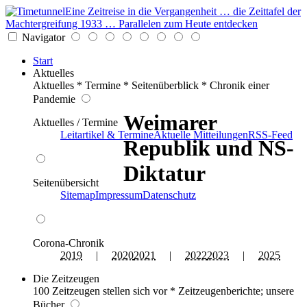
Eine Zeitreise in die Vergangenheit … die Zeittafel der
Machtergreifung 1933 … Parallelen zum Heute entdecken
Navigator
Start
Aktuelles
Aktuelles * Termine * Seitenüberblick * Chronik einer
Pandemie
Weimarer
Aktuelles / Termine
Leitartikel & Termine
Aktuelle Mitteilungen
RSS-Feed
Republik und NS-
Diktatur
Seitenübersicht
Sitemap
Impressum
Datenschutz
Corona-Chronik
2019
|
2020
2021
|
2022
2023
|
2025
Die Zeitzeugen
100 Zeitzeugen stellen sich vor * Zeitzeugenberichte; unsere
Bücher