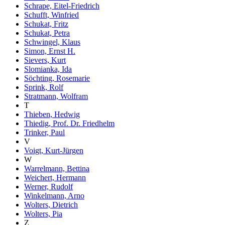
Schrape, Eitel-Friedrich
Schufft, Winfried
Schukat, Fritz
Schukat, Petra
Schwingel, Klaus
Simon, Ernst H.
Sievers, Kurt
Slomianka, Ida
Söchting, Rosemarie
Sprink, Rolf
Stratmann, Wolfram
T
Thieben, Hedwig
Thiedig, Prof. Dr. Friedhelm
Trinker, Paul
V
Voigt, Kurt-Jürgen
W
Warrelmann, Bettina
Weichert, Hermann
Werner, Rudolf
Winkelmann, Arno
Wolters, Dietrich
Wolters, Pia
Z