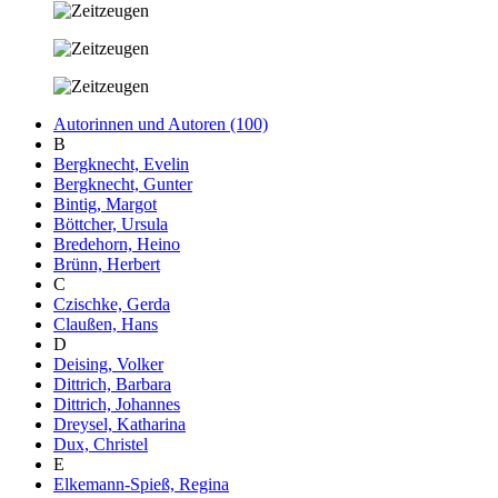
Autorinnen und Autoren (100)
B
Bergknecht, Evelin
Bergknecht, Gunter
Bintig, Margot
Böttcher, Ursula
Bredehorn, Heino
Brünn, Herbert
C
Czischke, Gerda
Claußen, Hans
D
Deising, Volker
Dittrich, Barbara
Dittrich, Johannes
Dreysel, Katharina
Dux, Christel
E
Elkemann-Spieß, Regina