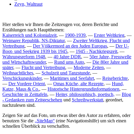
Zeyn, Waltraut
Hier stellen wir Ihnen die Zeitzeugen vor, deren Berichte und
Erzählungen nach Hauptthemen:
Kaiserreich und Kolonialzeit
, —
1900-1939
, —
Erster Weltkrieg
, —
Weimarer Republik, NS-Diktatur
, —
Zweiter Weltkrieg, Flucht und
Vertreibung
, —
Der Völkermord an den Juden Europas
, —
Der U-
Boot- und Seekrieg 1939 bis 1945
, —
1945 - Nachkriegszeit
, —
Währungsreform 1948
, —
40 Jahre DDR
, —
50er Jahre, Fresswelle
und Wirtschaftswunder
, —
Rund ums Auto
, —
Die 80er Jahre und
später
, —
Flucht und Vertreibung
, —
Moderne Zeiten
, —
Weihnachtliches
, —
Schulzeit und Tanzstunde
, —
Verschickungskinder
, —
Maritimes und Seefahrt
, —
Reiseberichte
,
—
Der Vordere Orient
, —
Omas Küche, alte Rezepte
, —
Hund,
Katze, Maus & Co.
, —
Historische Hintergrundinformationen
, —
Geschichte in Zeittafeln
, —
Heiter, philosophisch, poetisch,
—
Blog
- Gedanken zum Zeitgeschehen
und
Schreibwerkstatt
, geordnet,
nachzulesen sind.
Zeigen Sie auf das Foto, um etwas über den Autor zu erfahren, oder
benutzen Sie die
SiteMap
(eine Navigationshilfe) um sich einen
schnellen Überblick zu verschaffen.