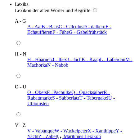
Lexika
Lexikon der alten Wörter und Begriffe
A - G
A - Aal
B - Baas
C - Calculus
D - dalbern
E -
Echauffieren
F - Fähe
G - Gabelfrühstück
H - N
H - Haarnetz
I - Ibex
J - Jach
K - Kaap
L - Laberdan
M -
Machorka
N - Nabob
O - U
O - Obers
P - Pachulke
Q - Quacksalber
R -
Rabattmarke
S - Sabberlatz
T - Tabernakel
U -
Ubiquisten
V - Z
V - Vabanque
W - Wackelpeter
X - Xanthippe
Y -
Yacht
Z - Zabel
️ Maritimes Lexikon