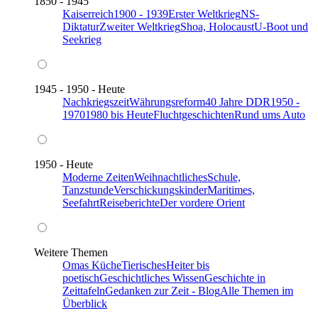
1850 - 1945
Kaiserreich
1900 - 1939
Erster Weltkrieg
NS-
Diktatur
Zweiter Weltkrieg
Shoa, Holocaust
U-Boot und
Seekrieg
1945 - 1950 - Heute
Nachkriegszeit
Währungsreform
40 Jahre DDR
1950 -
1970
1980 bis Heute
Fluchtgeschichten
Rund ums Auto
1950 - Heute
Moderne Zeiten
Weihnachtliches
Schule,
Tanzstunde
Verschickungskinder
Maritimes,
Seefahrt
Reiseberichte
Der vordere Orient
Weitere Themen
Omas Küche
Tierisches
Heiter bis
poetisch
Geschichtliches Wissen
Geschichte in
Zeittafeln
Gedanken zur Zeit - Blog
Alle Themen im
Überblick