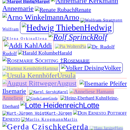
Margot
Annemarie
Renate
Arno
Hedwig
Wolfram
Rolf
Elena
Addi
Pia
Harald
Rudolf
Rosemarie
Volker
Hartmut
Ursula
August
Ilsemarie
Karol
Anneliese
Heinz-
Gisela
Lotte
Eberhard
Kurt-Jürgen
Ernesto
Marlis
Gerda
Hans