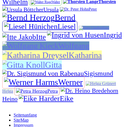
Wilhelm
Thorsten
Walter
Ursula
Peter
Bernd
Liesel
Hans
Ingrid
Itte
Wolfgang
Katharina
Gitta
Sigismund
Werner
Petra
Helga
Eike
Heino
Seitenanfang
SiteMap
Impressum