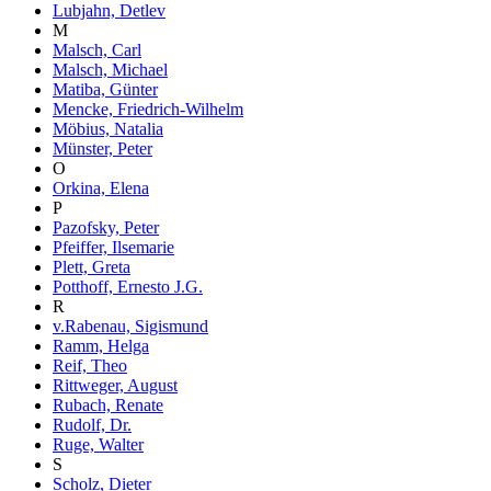
Lubjahn, Detlev
M
Malsch, Carl
Malsch, Michael
Matiba, Günter
Mencke, Friedrich-Wilhelm
Möbius, Natalia
Münster, Peter
O
Orkina, Elena
P
Pazofsky, Peter
Pfeiffer, Ilsemarie
Plett, Greta
Potthoff, Ernesto J.G.
R
v.Rabenau, Sigismund
Ramm, Helga
Reif, Theo
Rittweger, August
Rubach, Renate
Rudolf, Dr.
Ruge, Walter
S
Scholz, Dieter