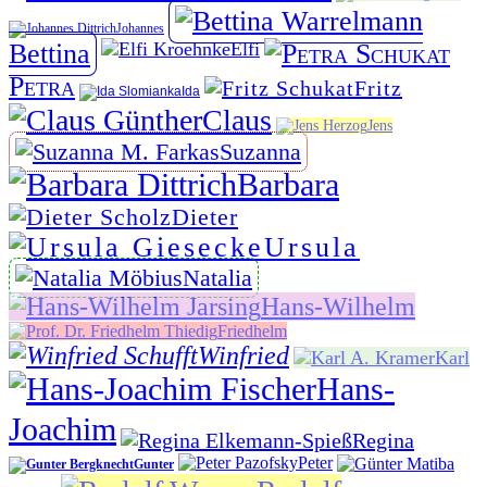
Johannes
Bettina
Elfi
Petra
Fritz
Ida
Claus
Jens
Suzanna
Barbara
Dieter
Ursula
Natalia
Hans-Wilhelm
Friedhelm
Winfried
Karl
Hans-
Joachim
Regina
Peter
Gunter