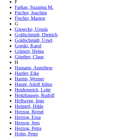
F
Farkas, Suzanna M.
Fischer, Joachim
Fischer, Margot
G
Giesecke, Ursula
Goldschmidt, Dietrich
Goldschmidt, Ursel
Gorski, Karol
Grünert, Helga
Günther, Claus
H
Hamann, Anneliese
Harder, Eike
Harms, Werner
Haupt, Adolf Julius
Heidenreich, Lotte
Heitzhausen, Rudolf
Hellwege, Inge
Heimerl, Hilde
Herzog, Bernd
Herzog, Erna
Herzog, Jens
Herzog, Petra
Hohn, Peter