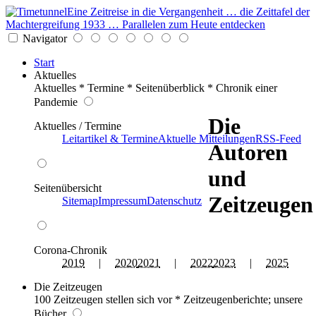
Eine Zeitreise in die Vergangenheit … die Zeittafel der
Machtergreifung 1933 … Parallelen zum Heute entdecken
Navigator
Start
Aktuelles
Aktuelles * Termine * Seitenüberblick * Chronik einer
Pandemie
Die
Aktuelles / Termine
Leitartikel & Termine
Aktuelle Mitteilungen
RSS-Feed
Autoren
und
Seitenübersicht
Zeitzeugen
Sitemap
Impressum
Datenschutz
Corona-Chronik
2019
|
2020
2021
|
2022
2023
|
2025
Die Zeitzeugen
100 Zeitzeugen stellen sich vor * Zeitzeugenberichte; unsere
Bücher