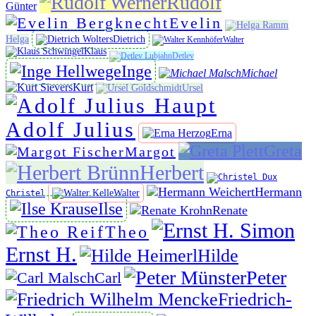
Rudolf
Günter
Evelin
Helga
Dietrich
Walter
Klaus
Detlev
Inge
Michael
Kurt
Ursel
Adolf Julius
Erna
Greta
Margot
Herbert
Hermann
Walter
Christel
Ilse
Renate
Theo
Ernst H.
Hilde
Peter
Carl
Friedrich-