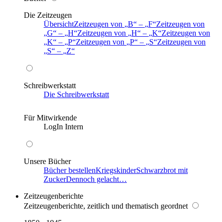
Die Zeitzeugen
Übersicht
Zeitzeugen von
B
–
F
Zeitzeugen von
G
–
H
Zeitzeugen von
H
–
K
Zeitzeugen von
K
–
P
Zeitzeugen von
P
–
S
Zeitzeugen von
S
–
Z
Schreibwerkstatt
Die Schreibwerkstatt
Für Mitwirkende
LogIn Intern
Unsere Bücher
Bücher bestellen
Kriegskinder
Schwarzbrot mit
Zucker
Dennoch gelacht…
Zeitzeugenberichte
Zeitzeugenberichte, zeitlich und thematisch geordnet