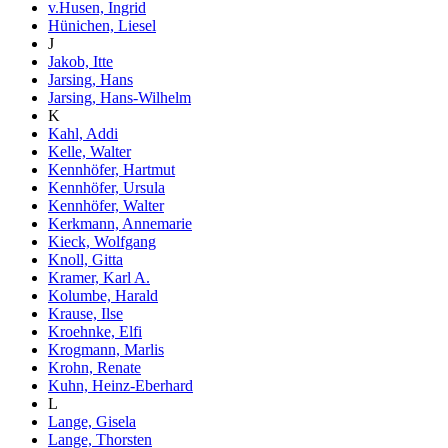
v.Husen, Ingrid
Hünichen, Liesel
J
Jakob, Itte
Jarsing, Hans
Jarsing, Hans-Wilhelm
K
Kahl, Addi
Kelle, Walter
Kennhöfer, Hartmut
Kennhöfer, Ursula
Kennhöfer, Walter
Kerkmann, Annemarie
Kieck, Wolfgang
Knoll, Gitta
Kramer, Karl A.
Kolumbe, Harald
Krause, Ilse
Kroehnke, Elfi
Krogmann, Marlis
Krohn, Renate
Kuhn, Heinz-Eberhard
L
Lange, Gisela
Lange, Thorsten