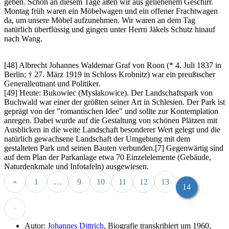
geben. Schon an diesem Tage aßen wir aus geliehenem Geschirr.
Montag früh waren ein Möbelwagen und ein offener Frachtwagen
da, um unsere Möbel aufzunehmen. Wir waren an dem Tag
natürlich überflüssig und gingen unter Herrn Jäkels Schutz hinauf
nach Wang.
[48] Albrecht Johannes Waldemar Graf von Roon (* 4. Juli 1837 in
Berlin; † 27. März 1919 in Schloss Krobnitz) war ein preußischer
Generalleutnant und Politiker.
[49] Heute: Bukowiec (Mysłakowice). Der Landschaftspark von
Buchwald war einer der größten seiner Art in Schlesien. Der Park ist
geprägt von der "romantischen Idee" und sollte zur Kontemplation
anregen. Dabei wurde auf die Gestaltung von schönen Plätzen mit
Ausblicken in die weite Landschaft besonderer Wert gelegt und die
natürlich gewachsene Landschaft der Umgebung mit dem
gestalteten Park und seinen Bauten verbunden.[7] Gegenwärtig sind
auf dem Plan der Parkanlage etwa 70 Einzelelemente (Gebäude,
Naturdenkmale und Infotafeln) ausgewiesen.
«
1
…
9
10
11
12
13
14
»
Autor:
Johannes Dittrich
, Biografie transkribiert um 1960,