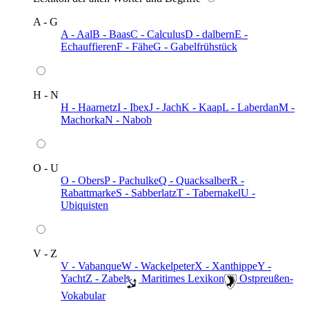
A - G
A - Aal
B - Baas
C - Calculus
D - dalbern
E -
Echauffieren
F - Fähe
G - Gabelfrühstück
H - N
H - Haarnetz
I - Ibex
J - Jach
K - Kaap
L - Laberdan
M -
Machorka
N - Nabob
O - U
O - Obers
P - Pachulke
Q - Quacksalber
R -
Rabattmarke
S - Sabberlatz
T - Tabernakel
U -
Ubiquisten
V - Z
V - Vabanque
W - Wackelpeter
X - Xanthippe
Y -
Yacht
Z - Zabel
️ Maritimes Lexikon
️ Ostpreußen-
Vokabular