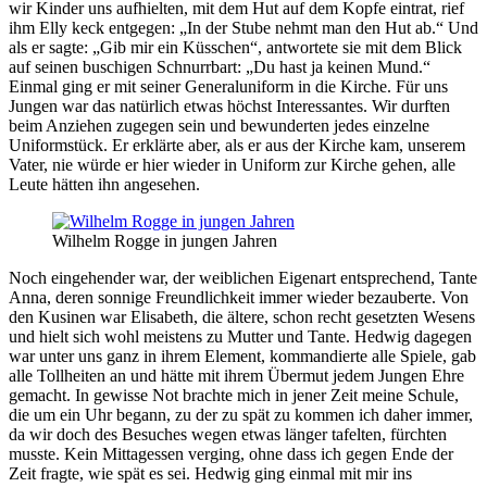
wir Kinder uns aufhielten, mit dem Hut auf dem Kopfe eintrat, rief
ihm Elly keck entgegen:
In der Stube nehmt man den Hut ab.
Und
als er sagte:
Gib mir ein Küsschen
, antwortete sie mit dem Blick
auf seinen buschigen Schnurrbart:
Du hast ja keinen Mund.
Einmal ging er mit seiner Generaluniform in die Kirche. Für uns
Jungen war das natürlich etwas höchst Interessantes. Wir durften
beim Anziehen zugegen sein und bewunderten jedes einzelne
Uniformstück. Er erklärte aber, als er aus der Kirche kam, unserem
Vater, nie würde er hier wieder in Uniform zur Kirche gehen, alle
Leute hätten ihn angesehen.
Wilhelm Rogge in jungen Jahren
Noch eingehender war, der weiblichen Eigenart entsprechend, Tante
Anna, deren sonnige Freundlichkeit immer wieder bezauberte. Von
den Kusinen war Elisabeth, die ältere, schon recht gesetzten Wesens
und hielt sich wohl meistens zu Mutter und Tante. Hedwig dagegen
war unter uns ganz in ihrem Element, kommandierte alle Spiele, gab
alle Tollheiten an und hätte mit ihrem Übermut jedem Jungen Ehre
gemacht. In gewisse Not brachte mich in jener Zeit meine Schule,
die um ein Uhr begann, zu der zu spät zu kommen ich daher immer,
da wir doch des Besuches wegen etwas länger tafelten, fürchten
musste. Kein Mittagessen verging, ohne dass ich gegen Ende der
Zeit fragte, wie spät es sei. Hedwig ging einmal mit mir ins