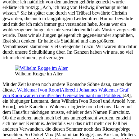
worüber ich natürlich von den anderen gehörig geneckt wurde,
erklärte ich trotzig:
Ach, ich mag von Hedwig überhaupt nichts
wissen.
Sie ist später eine durch viel Trübsal bewährte Christin
geworden, die auch in langjährigem Leiden ihren Humor bewahrte
und mit der ich mich immer gut verstanden habe. Josua war ein
wohlerzogener Junge, der mir verschiedentlich als Muster vorgestellt
wurde. Dass wir als Jungen gelegentlich gegeneinander anprahlten,
lässt sich denken. Er hatte als Stadtkind und aus größeren
Verhältnissen stammend viel Gelegenheit dazu. Wir waren ihm dafür
durch unsere Schulbildung über. Im Ganzen haben wir uns, so viel
ich mich erinnere, gut vertragen.
Wilhelm Rogge im Alter
Mit der Zeit kamen noch andere Roonsche Söhne dazu, zuerst der
älteste,
Waldemar [von Roon]
Albrecht Johannes Waldemar Graf
von Roon war ein preußischer Generalleutnant und Politiker.
[48]
,
ein blutjunger Leutnant, dann
Wilhelm [von Roon]
und
Arnold [von
Roon]
, beide Kadetten. Waldemar logierte noch bei uns. Da er auf
dem Hausflur nächtigen musste, erhielt er den Namen Flurschütz.
Ob die anderen auch noch bei uns untergebracht wurden, entzieht
sich meiner Kenntnis. Jedenfalls war das nicht mehr der Fall bei
anderen Verwandten, die diesen Sommer noch das Riesengebirge
besuchten. So Onkel
Max [Maximilian Rogge]
aus Breslau, Mutters