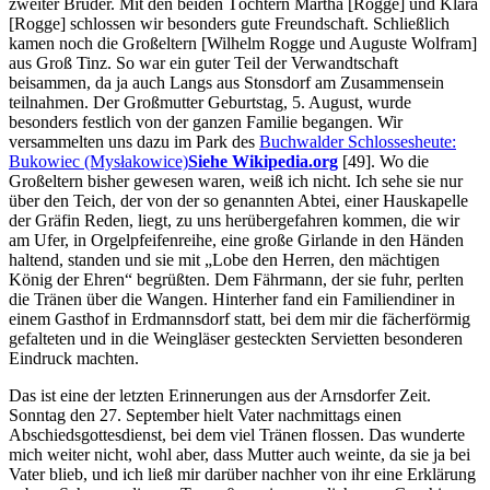
zweiter Bruder. Mit den beiden Töchtern
Martha [Rogge]
und
Klara
[Rogge]
schlossen wir besonders gute Freundschaft. Schließlich
kamen noch die Großeltern [
Wilhelm Rogge
und
Auguste Wolfram
]
aus Groß Tinz. So war ein guter Teil der Verwandtschaft
beisammen, da ja auch Langs aus Stonsdorf am Zusammensein
teilnahmen. Der Großmutter Geburtstag, 5. August, wurde
besonders festlich von der ganzen Familie begangen. Wir
versammelten uns dazu im Park des
Buchwalder Schlosses
heute:
Bukowiec (Mysłakowice)
Siehe Wikipedia.org
[49]
. Wo die
Großeltern bisher gewesen waren, weiß ich nicht. Ich sehe sie nur
über den Teich, der von der so genannten Abtei, einer Hauskapelle
der Gräfin Reden, liegt, zu uns herübergefahren kommen, die wir
am Ufer, in Orgelpfeifenreihe, eine große Girlande in den Händen
haltend, standen und sie mit
Lobe den Herren, den mächtigen
König der Ehren
begrüßten. Dem Fährmann, der sie fuhr, perlten
die Tränen über die Wangen. Hinterher fand ein Familiendiner in
einem Gasthof in Erdmannsdorf statt, bei dem mir die fächerförmig
gefalteten und in die Weingläser gesteckten Servietten besonderen
Eindruck machten.
Das ist eine der letzten Erinnerungen aus der Arnsdorfer Zeit.
Sonntag den 27. September hielt Vater nachmittags einen
Abschiedsgottesdienst, bei dem viel Tränen flossen. Das wunderte
mich weiter nicht, wohl aber, dass Mutter auch weinte, da sie ja bei
Vater blieb, und ich ließ mir darüber nachher von ihr eine Erklärung