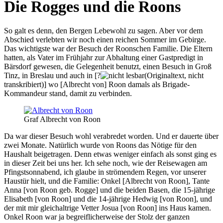
Die Rogges und die Roons
So galt es denn, den Bergen Lebewohl zu sagen. Aber vor dem
Abschied verlebten wir noch einen reichen Sommer im Gebirge.
Das wichtigste war der Besuch der Roonschen Familie. Die Eltern
hatten, als Vater im Frühjahr zur Abhaltung einer Gastpredigt in
Bärsdorf gewesen, die Gelegenheit benutzt, einen Besuch in Groß
Tinz, in Breslau und auch in [
?
(Originaltext, nicht
transkribiert)
] wo
[Albrecht von] Roon
damals als Brigade-
Kommandeur stand, damit zu verbinden.
Graf Albrecht von Roon
Da war dieser Besuch wohl verabredet worden. Und er dauerte über
zwei Monate. Natürlich wurde von Roons das Nötige für den
Haushalt beigetragen. Denn etwas weniger einfach als sonst ging es
in dieser Zeit bei uns her. Ich sehe noch, wie der Reisewagen am
Pfingstsonnabend, ich glaube in strömendem Regen, vor unserer
Haustür hielt, und die Familie:
Onkel [Albrecht von Roon]
, Tante
Anna [von Roon geb. Rogge]
und die beiden Basen, die 15-jährige
Elisabeth [von Roon]
und die 14-jährige
Hedwig [von Roon]
, und
der mit mir gleichaltrige Vetter
Josua [von Roon]
ins Haus kamen.
Onkel Roon war ja begreiflicherweise der Stolz der ganzen