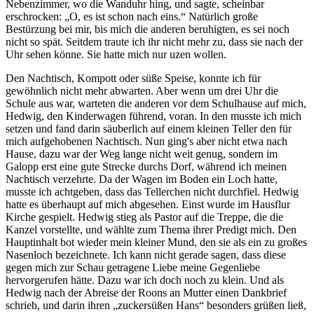
Nebenzimmer, wo die Wanduhr hing, und sagte, scheinbar
erschrocken:
O, es ist schon nach eins.
Natürlich große
Bestürzung bei mir, bis mich die anderen beruhigten, es sei noch
nicht so spät. Seitdem traute ich ihr nicht mehr zu, dass sie nach der
Uhr sehen könne. Sie hatte mich nur uzen wollen.
Den Nachtisch, Kompott oder süße Speise, konnte ich für
gewöhnlich nicht mehr abwarten. Aber wenn um drei Uhr die
Schule aus war, warteten die anderen vor dem Schulhause auf mich,
Hedwig, den Kinderwagen führend, voran. In den musste ich mich
setzen und fand darin säuberlich auf einem kleinen Teller den für
mich aufgehobenen Nachtisch. Nun ging's aber nicht etwa nach
Hause, dazu war der Weg lange nicht weit genug, sondern im
Galopp erst eine gute Strecke durchs Dorf, während ich meinen
Nachtisch verzehrte. Da der Wagen im Boden ein Loch hatte,
musste ich achtgeben, dass das Tellerchen nicht durchfiel. Hedwig
hatte es überhaupt auf mich abgesehen. Einst wurde im Hausflur
Kirche gespielt. Hedwig stieg als Pastor auf die Treppe, die die
Kanzel vorstellte, und wählte zum Thema ihrer Predigt mich. Den
Hauptinhalt bot wieder mein kleiner Mund, den sie als ein zu großes
Nasenloch bezeichnete. Ich kann nicht gerade sagen, dass diese
gegen mich zur Schau getragene Liebe meine Gegenliebe
hervorgerufen hätte. Dazu war ich doch noch zu klein. Und als
Hedwig nach der Abreise der Roons an Mutter einen Dankbrief
schrieb, und darin ihren
zuckersüßen Hans
besonders grüßen ließ,