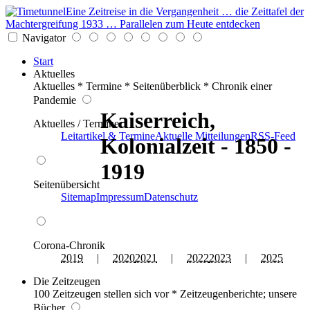
Eine Zeitreise in die Vergangenheit … die Zeittafel der
Machtergreifung 1933 … Parallelen zum Heute entdecken
Navigator
Start
Aktuelles
Aktuelles * Termine * Seitenüberblick * Chronik einer
Pandemie
Kaiserreich,
Aktuelles / Termine
Leitartikel & Termine
Aktuelle Mitteilungen
RSS-Feed
Kolonialzeit - 1850 -
1919
Seitenübersicht
Sitemap
Impressum
Datenschutz
Corona-Chronik
2019
|
2020
2021
|
2022
2023
|
2025
Die Zeitzeugen
100 Zeitzeugen stellen sich vor * Zeitzeugenberichte; unsere
Bücher