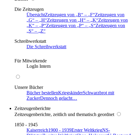
Die Zeitzeugen
Übersicht
Zeitzeugen von
B
–
F
Zeitzeugen von
G
–
H
Zeitzeugen von
H
–
K
Zeitzeugen von
K
–
P
Zeitzeugen von
P
–
S
Zeitzeugen von
S
–
Z
Schreibwerkstatt
Die Schreibwerkstatt
Für Mitwirkende
LogIn Intern
Unsere Bücher
Bücher bestellen
Kriegskinder
Schwarzbrot mit
Zucker
Dennoch gelacht…
Zeitzeugenberichte
Zeitzeugenberichte, zeitlich und thematisch geordnet
1850 - 1945
Kaiserreich
1900 - 1939
Erster Weltkrieg
NS-