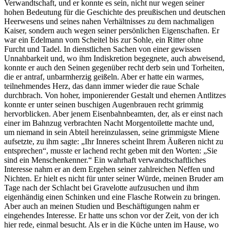
Verwandtschaft, und er konnte es sein, nicht nur wegen seiner
hohen Bedeutung für die Geschichte des preußischen und deutschen
Heerwesens und seines nahen Verhältnisses zu dem nachmaligen
Kaiser, sondern auch wegen seiner persönlichen Eigenschaften. Er
war ein Edelmann vom Scheitel bis zur Sohle, ein Ritter ohne
Furcht und Tadel. In dienstlichen Sachen von einer gewissen
Unnahbarkeit und, wo ihm Indiskretion begegnete, auch abweisend,
konnte er auch den Seinen gegenüber recht derb sein und Torheiten,
die er antraf, unbarmherzig geißeln. Aber er hatte ein warmes,
teilnehmendes Herz, das dann immer wieder die raue Schale
durchbrach. Von hoher, imponierender Gestalt und ehernen Antlitzes
konnte er unter seinen buschigen Augenbrauen recht grimmig
hervorblicken. Aber jenem Eisenbahnbeamten, der, als er einst nach
einer im Bahnzug verbrachten Nacht Morgentoilette machte und,
um niemand in sein Abteil hereinzulassen, seine grimmigste Miene
aufsetzte, zu ihm sagte:
Ihr Inneres scheint Ihrem Äußeren nicht zu
entsprechen
, musste er lachend recht geben mit den Worten:
Sie
sind ein Menschenkenner.
Ein wahrhaft verwandtschaftliches
Interesse nahm er an dem Ergehen seiner zahlreichen Neffen und
Nichten. Er hielt es nicht für unter seiner Würde, meinen Bruder am
Tage nach der Schlacht bei Gravelotte aufzusuchen und ihm
eigenhändig einen Schinken und eine Flasche Rotwein zu bringen.
Aber auch an meinen Studien und Beschäftigungen nahm er
eingehendes Interesse. Er hatte uns schon vor der Zeit, von der ich
hier rede, einmal besucht. Als er in die Küche unten im Hause, wo