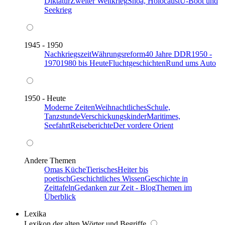
Diktatur
Zweiter Weltkrieg
Shoa, Holocaust
U-Boot und
Seekrieg
1945 - 1950
Nachkriegszeit
Währungsreform
40 Jahre DDR
1950 -
1970
1980 bis Heute
Fluchtgeschichten
Rund ums Auto
1950 - Heute
Moderne Zeiten
Weihnachtliches
Schule,
Tanzstunde
Verschickungskinder
Maritimes,
Seefahrt
Reiseberichte
Der vordere Orient
Andere Themen
Omas Küche
Tierisches
Heiter bis
poetisch
Geschichtliches Wissen
Geschichte in
Zeittafeln
Gedanken zur Zeit - Blog
Themen im
Überblick
Lexika
Lexikon der alten Wörter und Begriffe