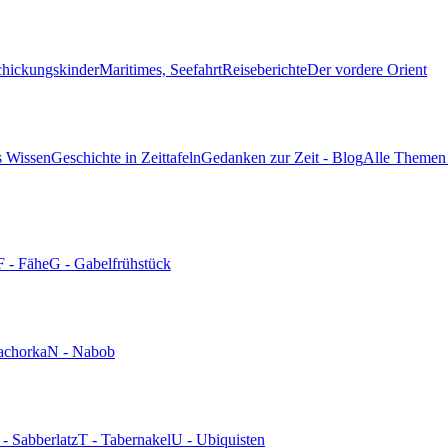
chickungskinder
Maritimes, Seefahrt
Reiseberichte
Der vordere Orient
s Wissen
Geschichte in Zeittafeln
Gedanken zur Zeit - Blog
Alle Themen 
F - Fähe
G - Gabelfrühstück
achorka
N - Nabob
 - Sabberlatz
T - Tabernakel
U - Ubiquisten