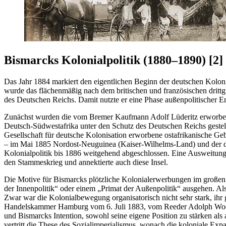
Bismarcks Kolonialpolitik (1880–1890) [2]
Das Jahr 1884 markiert den eigentlichen Beginn der deutschen Kolon
wurde das flächenmäßig nach dem britischen und französischen drittg
des Deutschen Reichs. Damit nutzte er eine Phase außenpolitischer
Zunächst wurden die vom Bremer Kaufmann Adolf Lüderitz erworben
Deutsch-Südwestafrika unter den Schutz des Deutschen Reichs geste
Gesellschaft für deutsche Kolonisation erworbene ostafrikanische G
– im Mai 1885 Nordost-Neuguinea (Kaiser-Wilhelms-Land) und der dav
Kolonialpolitik bis 1886 weitgehend abgeschlossen. Eine Ausweitung 
den Stammeskrieg und annektierte auch diese Insel.
Die Motive für Bismarcks plötzliche Kolonialerwerbungen im großen
der Innenpolitik
oder einem
Primat der Außenpolitik
ausgehen. Als
Zwar war die Kolonialbewegung organisatorisch nicht sehr stark, ihr 
Handelskammer Hamburg vom 6. Juli 1883, vom Reeder Adolph Woerma
und Bismarcks Intention, sowohl seine eigene Position zu stärken als 
vertritt die These des Sozialimperialismus, wonach die koloniale Ex