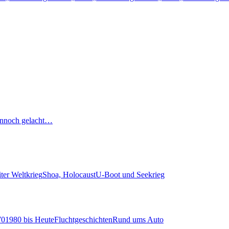
nnoch gelacht…
ter Weltkrieg
Shoa, Holocaust
U-Boot und Seekrieg
70
1980 bis Heute
Fluchtgeschichten
Rund ums Auto