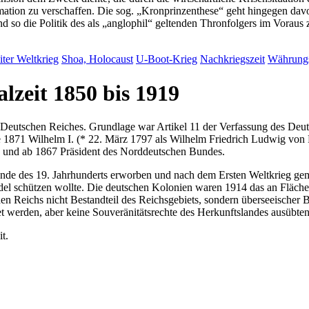
mation zu verschaffen. Die sog.
Kronprinzenthese
geht hingegen davo
so die Politik des als
anglophil
geltenden Thronfolgers im Voraus z
ter Weltkrieg
Shoa, Holocaust
U-Boot-Krieg
Nachkriegs
zeit
Währung
lzeit 1850 bis 1919
 Deutschen Reiches. Grundlage war Artikel 11 der Verfassung des De
e 1871 Wilhelm I. (* 22. März 1797 als Wilhelm Friedrich Ludwig von
n und ab 1867 Präsident des Norddeutschen Bundes.
de des 19. Jahrhunderts erworben und nach dem Ersten Weltkrieg gemä
el schützen wollte. Die deutschen Kolonien waren 1914 das an Fläche 
en Reichs nicht Bestandteil des Reichsgebiets, sondern überseeischer
t werden, aber keine Souveränitätsrechte des Herkunftslandes ausübten
t.