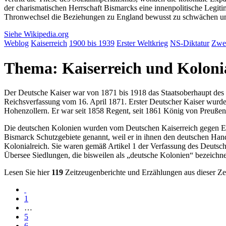
der charismatischen Herrschaft Bismarcks eine innenpolitische Legiti
Thronwechsel die Beziehungen zu England bewusst zu schwächen und 
Siehe Wikipedia.org
Weblog
Kaiser
reich
1900 bis 1939
Erster Weltkrieg
NS-Diktatur
Zwei
Thema: Kaiserreich und Kolonia
Der Deutsche Kaiser war von 1871 bis 1918 das Staatsoberhaupt des
Reichsverfassung vom 16. April 1871. Erster Deutscher Kaiser wurd
Hohenzollern. Er war seit 1858 Regent, seit 1861 König von Preuße
Die deutschen Kolonien wurden vom Deutschen Kaiserreich gegen En
Bismarck Schutzgebiete genannt, weil er in ihnen den deutschen Hand
Kolonialreich. Sie waren gemäß Artikel 1 der Verfassung des Deutsch
Übersee Siedlungen, die bisweilen als
deutsche Kolonien
bezeichne
Lesen Sie hier
119
Zeitzeugenberichte und Erzählungen aus dieser Zei
1
…
5
6