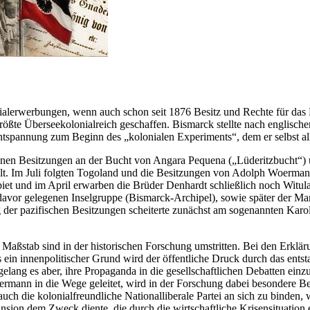
ialerwerbungen, wenn auch schon seit 1876 Besitz und Rechte für das
rößte Überseekolonialreich geschaffen. Bismarck stellte nach englisc
 Entspannung zum Beginn des
kolonialen Experiments
, dem er selbst 
en Besitzungen an der Bucht von Angara Pequena (
Lüderitzbucht
)
llt. Im Juli folgten Togoland und die Besitzungen von Adolph Woerman
ebiet und im April erwarben die Brüder Denhardt schließlich noch Witu
or gelegenen Inselgruppe (Bismarck-Archipel), sowie später der Mars
der pazifischen Besitzungen scheiterte zunächst am sogenannten Karol
 Maßstab sind in der historischen Forschung umstritten. Bei den Erkl
 ein innenpolitischer Grund wird der öffentliche Druck durch das ents
gelang es aber, ihre Propaganda in die gesellschaftlichen Debatten ein
nn in die Wege geleitet, wird in der Forschung dabei besondere Be
auch die kolonialfreundliche Nationalliberale Partei an sich zu binden
pansion dem Zweck diente, die durch die wirtschaftliche Krisensituati