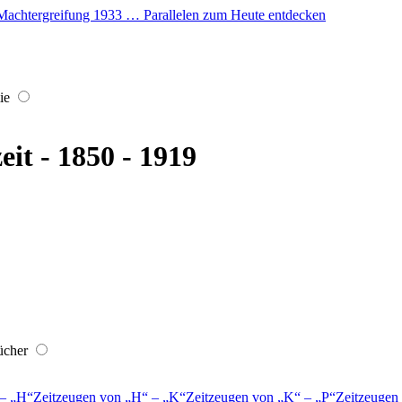
er Machtergreifung 1933 … Parallelen zum Heute entdecken
ie
eit - 1850 - 1919
ücher
–
H
Zeitzeugen von
H
–
K
Zeitzeugen von
K
–
P
Zeitzeugen