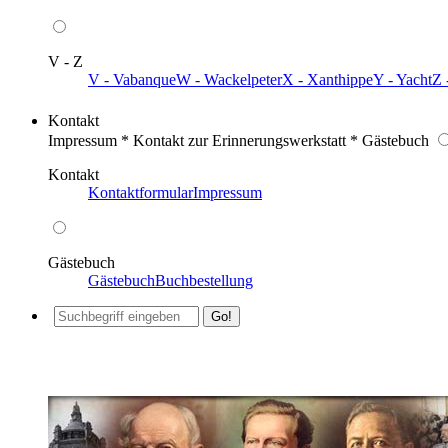
V - Z
V - Vabanque
W - Wackelpeter
X - Xanthippe
Y - Yacht
Z 
Kontakt
Impressum * Kontakt zur Erinnerungswerkstatt * Gästebuch
Kontakt
Kontaktformular
Impressum
Gästebuch
Gästebuch
Buchbestellung