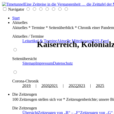
Eine Zeitreise in die Vergangenheit … die Zeittafel d
Navigator
Start
Aktuelles
Aktuelles * Termine * Seitenüberblick * Chronik einer Pandem
Aktuelles / Termine
Leitartikel & Termine
Aktuelle Mitteilungen
RSS-Feed
Kaiserreich, Kolonialz
Seitenübersicht
Sitemap
Impressum
Datenschutz
Corona-Chronik
2019
|
2020
2021
|
2022
2023
|
2025
Die Zeitzeugen
100 Zeitzeugen stellen sich vor * Zeitzeugenberichte; unsere B
Die Zeitzeugen
Übersicht
Zeitzeugen von
B
–
F
Zeitzeugen von
G