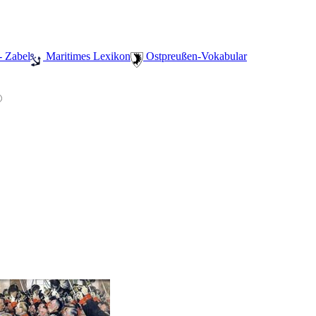
- Zabel
️ Maritimes Lexikon
️ Ostpreußen-Vokabular