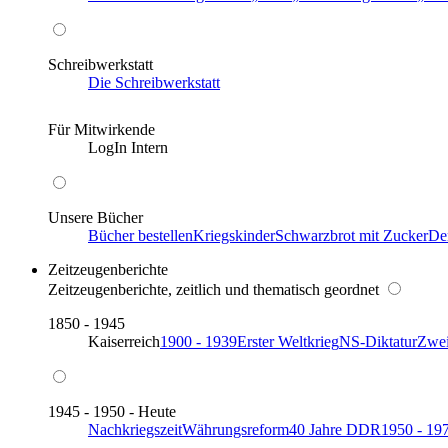
Schreibwerkstatt
Die Schreibwerkstatt
Für Mitwirkende
LogIn Intern
Unsere Bücher
Bücher bestellen
Kriegskinder
Schwarzbrot mit Zucker
De
Zeitzeugenberichte
Zeitzeugenberichte, zeitlich und thematisch geordnet
1850 - 1945
Kaiserreich
1900 - 1939
Erster Weltkrieg
NS-Diktatur
Zwei
1945 - 1950 - Heute
Nachkriegszeit
Währungsreform
40 Jahre DDR
1950 - 19