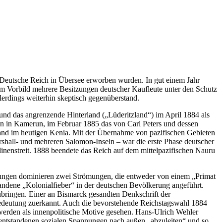
 Deutsche Reich in Übersee erworben wurden. In gut einem Jahr
hem Vorbild mehrere Besitzungen deutscher Kaufleute unter den Schutz
allerdings weiterhin skeptisch gegenüberstand.
 und das angrenzende Hinterland (
Lüderitzland
) im April 1884 als
n in Kamerun, im Februar 1885 das von Carl Peters und dessen
land im heutigen Kenia. Mit der Übernahme von pazifischen Gebieten
hall- und mehreren Salomon-Inseln – war die erste Phase deutscher
inenstreit. 1888 beendete das Reich auf dem mittelpazifischen Nauru
ärungen dominieren zwei Strömungen, die entweder von einem
Primat
tandene
Kolonialfieber
in der deutschen Bevölkerung angeführt.
zubringen. Einer an Bismarck gesandten Denkschrift der
deutung zuerkannt. Auch die bevorstehende Reichstagswahl 1884
, werden als innenpolitische Motive gesehen. Hans-Ulrich Wehler
on entstandenen sozialen Spannungen nach außen
abzuleiten
und so