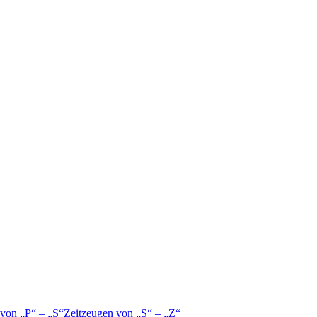
 von
P
–
S
Zeitzeugen von
S
–
Z