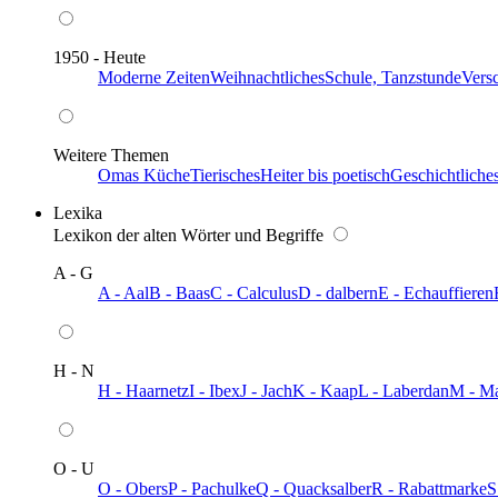
1950 - Heute
Moderne Zeiten
Weihnachtliches
Schule, Tanzstunde
Vers
Weitere Themen
Omas Küche
Tierisches
Heiter bis poetisch
Geschichtliche
Lexika
Lexikon der alten Wörter und Begriffe
A - G
A - Aal
B - Baas
C - Calculus
D - dalbern
E - Echauffieren
H - N
H - Haarnetz
I - Ibex
J - Jach
K - Kaap
L - Laberdan
M - M
O - U
O - Obers
P - Pachulke
Q - Quacksalber
R - Rabattmarke
S