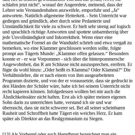
schlafen jetzt nicht
, worauf der Angeredete, meinend, dass der
Lehrer sein Verstandenhaben anzweifele, emporfuhr und
Ja
antwortete. Natürlich allgemeine Heiterkeit. - Sein Unterricht war
gediegen und gründlich, aber durch seine Pedanterie und
Umständlichkeit für viele zu schwer. Er hielt sehr streng auf logisch
und sprachlich richtige Antworten und spottete unbarmherzig über
jede Unvollständigkeit und Inkorrektheit. Wenn einer eine
mathematische Formel an die Wandtafel schrieb und etwa vergaß zu
bemerken, wo eine Klammer geschlossen werden sollte, folgte
prompt aus Tägerts Munde:
Klammer offen gelassen.
Besonders
konnte er - er war Vorpommer - sich über die hinterpommersche
Angewohnheit, das R am Schlusse nicht auszusprechen, ereifern. Er
fügte da wohl hinzu:
Oder heißt es Klamma? Oder Klammä?
Die
Verhältnislehre, die er nach einem von ihm ausgearbeiteten
Programm dozierte, und von der er voraussetzte, dass sie gedruckt in
den Händen der Schüler wäre, habe ich bei seinem Unterricht nicht
recht kapieren können. Infolgedessen wollten bei mir auch die
Ähnlichkeitssätze nicht haften. Erst als ich später meinen eigenen
Sohn darin zu unterrichten hatte, verstand ich sie und war
überrascht, dass sie nicht schwerer sei. Bei all seiner scheinbaren
Rauheit und Schroffheit hatte Tägert ein weiches Herz. Er kam
später als Direktor an das Realgymnasium zu Siegen.
[13] Als Vorhemd oder auch Hemdbrust bezeichnet man ein