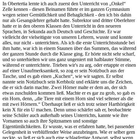
In Obertertia lernte ich auch zuerst den Unterricht von
Onkel
Zelle kennen - diesen Beinamen führte er im ganzen Gymnasium
wegen seiner Gemütlichkeit und Behaglichkeit - den ich bis dahin
nur als Gesangslehrer gehabt hatte. Subrektor und dritter Oberlehrer
hatte er in den oberen Klassen den Unterricht in den neueren
Sprachen, in Sekunda auch Deutsch und Geschichte. Er war
vielleicht der vielseitigste von unseren Lehrern, wusste und konnte
alles, nur nicht - unterrichten. Als ich die erste Unterrichtsstunde bei
ihm hatte, war ich in einem Staunen über das Summen, das während
der ganzen Stunde durch die Klasse ging. Er hörte nicht sehr scharf,
und so unterhielten wir uns ganz ungeniert mit halblauter Stimme,
während er unterrichtete. Trieben wir's zu arg, oder ertappte er einen
auf einer Unaufmerksamkeit, so zog er sein Notizbuch aus der
Tasche, und es gab einen
Kuchen
, wie wir sagten. Er selbst
nannte sein Notizbuch sein Kerbholz und erklärte uns die Zeichen,
die er sich darin machte. Zwei Hörner malte er dem an, der sich
etwas zuschulden kommen ließ. Machte er es gar zu grob, so gab es
ein Horn, denn,
die Tiere mit einem Horn sind viel seltener als die
mit zwei Hörnern.
Überhaupt ließ er sich trotz seiner Harthörigkeit
kein X für ein U machen. Denn umso schärfer sah er, beobachtete
seine Schüler auch außerhalb seines Unterrichts, kannte wie ihre
Vornamen so auch ihre Spitznamen und sonstige
Eigentümlichkeiten. Er wusste, was er erfahren hatte, bei passender
Gelegenheit in verblüffender Weise anzubringen. Wie er selber gern
neckte, so ließ er sich auch eine schlagfertige Antwort, selbst wenn