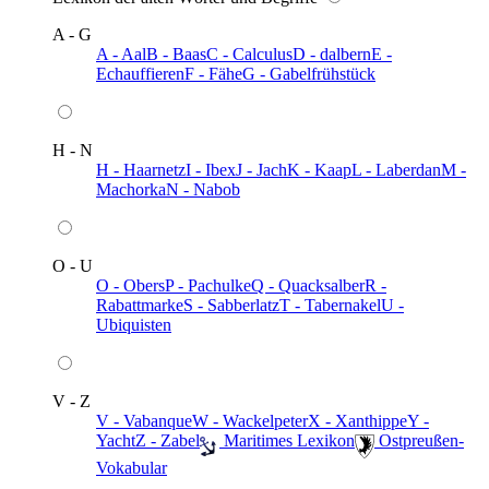
A - G
A - Aal
B - Baas
C - Calculus
D - dalbern
E -
Echauffieren
F - Fähe
G - Gabelfrühstück
H - N
H - Haarnetz
I - Ibex
J - Jach
K - Kaap
L - Laberdan
M -
Machorka
N - Nabob
O - U
O - Obers
P - Pachulke
Q - Quacksalber
R -
Rabattmarke
S - Sabberlatz
T - Tabernakel
U -
Ubiquisten
V - Z
V - Vabanque
W - Wackelpeter
X - Xanthippe
Y -
Yacht
Z - Zabel
️ Maritimes Lexikon
️ Ostpreußen-
Vokabular