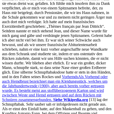
sie etwas dreist war, gefallen. Ich fühlte mich insofern ihm zu Dank
verpflichtet, als er mich von einem Spitznamen befreite, der, zu
Haus mir beigelegt, durch Pensionäre, die wir ins Haus nahmen, in
die Schule gekommen war und zu meinem nicht geringen Ärger nun
auch dort mich verfolgte. Ich hatte auf mein französisches
Exerzitienheft geschrieben:
Thèmes français par Jean Dittrich
.
Seitdem nannte er mich stehend Jean, und dieser Name wurde für
mich gang und gäbe und verdrängte jenen Spitznamen. Gelernt habe
ich aber nicht viel bei ihm. Er war sich seiner Schwäche auch
bewusst, und als wir unsere französische Abiturientenarbeit
schrieben, nahm er eine kurz vorher angeschaffte neue Wandkarte
aus dem Schrank und studierte sie, indem er uns ostentativ den
Rücken zukehrte, damit wir uns Hilfe suchen könnten, die er nicht
wissen durfte. Wir blieben aber ehrlich. Er war ein großer, dicker
Mann, schnupfte stark, so dass seine Nase einer großen Erdbeere
glich. Eine silberne Schnupftabaksdose hatte er stets in den Händen,
und in den Falten seines Rockes und
Vorhemds
Als Vorhemd oder
auch Hemdbrust bezeichnet man ein Kleidungsstück, welches um
die Jahrhundertwende (1900), aber auch bereits vorher getragen
wurde. Es besteht meist aus stoffüberzogenem Karton und wird
zwischen Weste und Hemd getragen und auf dem Rücken mit
Schnüren zusammengebunden.
Siehe Wikipedia.org
[13]
lag der
Schnupftabak. Sehr sauber sah er infolgedessen nicht gerade aus.
Als er einst den Einfall hatte, auf den Maskenball zu gehen, und den
Konditor Antonio Fopp, bei dem Offiziere und Beamte viel