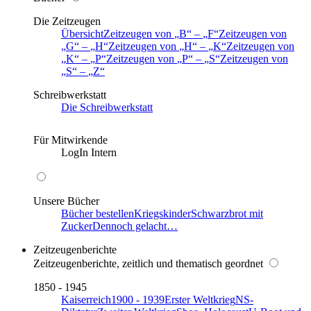
Die Zeitzeugen
Übersicht
Zeitzeugen von
B
–
F
Zeitzeugen von
G
–
H
Zeitzeugen von
H
–
K
Zeitzeugen von
K
–
P
Zeitzeugen von
P
–
S
Zeitzeugen von
S
–
Z
Schreibwerkstatt
Die Schreibwerkstatt
Für Mitwirkende
LogIn Intern
Unsere Bücher
Bücher bestellen
Kriegskinder
Schwarzbrot mit
Zucker
Dennoch gelacht…
Zeitzeugenberichte
Zeitzeugenberichte, zeitlich und thematisch geordnet
1850 - 1945
Kaiserreich
1900 - 1939
Erster Weltkrieg
NS-