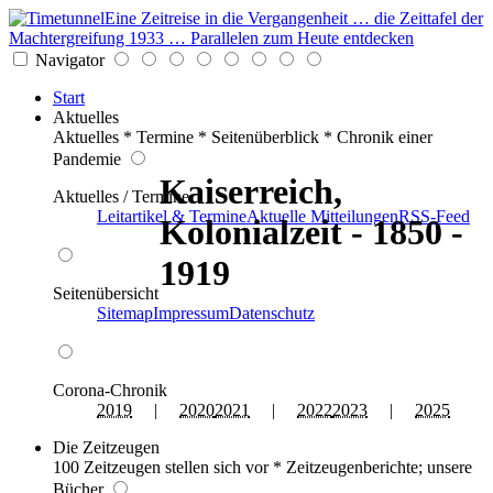
Eine Zeitreise in die Vergangenheit … die Zeittafel der
Machtergreifung 1933 … Parallelen zum Heute entdecken
Navigator
Start
Aktuelles
Aktuelles * Termine * Seitenüberblick * Chronik einer
Pandemie
Kaiserreich,
Aktuelles / Termine
Leitartikel & Termine
Aktuelle Mitteilungen
RSS-Feed
Kolonialzeit - 1850 -
1919
Seitenübersicht
Sitemap
Impressum
Datenschutz
Corona-Chronik
2019
|
2020
2021
|
2022
2023
|
2025
Die Zeitzeugen
100 Zeitzeugen stellen sich vor * Zeitzeugenberichte; unsere
Bücher