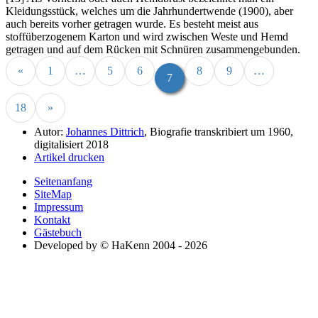
Kleidungsstück, welches um die Jahrhundertwende (1900), aber
auch bereits vorher getragen wurde. Es besteht meist aus
stoffüberzogenem Karton und wird zwischen Weste und Hemd
getragen und auf dem Rücken mit Schnüren zusammengebunden.
«
1
…
5
6
8
9
…
7
18
»
Autor:
Johannes Dittrich
, Biografie transkribiert um 1960,
digitalisiert 2018
Artikel drucken
Seitenanfang
SiteMap
Impressum
Kontakt
Gästebuch
Developed by © HaKenn 2004 - 2026