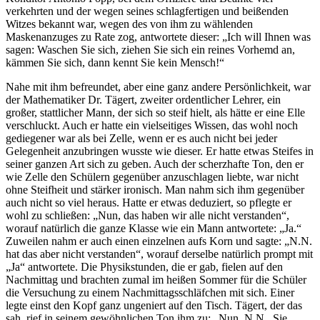
verkehrten und der wegen seines schlagfertigen und beißenden
Witzes bekannt war, wegen des von ihm zu wählenden
Maskenanzuges zu Rate zog, antwortete dieser:
Ich will Ihnen was
sagen: Waschen Sie sich, ziehen Sie sich ein reines Vorhemd an,
kämmen Sie sich, dann kennt Sie kein Mensch!
Nahe mit ihm befreundet, aber eine ganz andere Persönlichkeit, war
der Mathematiker Dr. Tägert, zweiter ordentlicher Lehrer, ein
großer, stattlicher Mann, der sich so steif hielt, als hätte er eine Elle
verschluckt. Auch er hatte ein vielseitiges Wissen, das wohl noch
gediegener war als bei Zelle, wenn er es auch nicht bei jeder
Gelegenheit anzubringen wusste wie dieser. Er hatte etwas Steifes in
seiner ganzen Art sich zu geben. Auch der scherzhafte Ton, den er
wie Zelle den Schülern gegenüber anzuschlagen liebte, war nicht
ohne Steifheit und stärker ironisch. Man nahm sich ihm gegenüber
auch nicht so viel heraus. Hatte er etwas deduziert, so pflegte er
wohl zu schließen:
Nun, das haben wir alle nicht verstanden
,
worauf natürlich die ganze Klasse wie ein Mann antwortete:
Ja.
Zuweilen nahm er auch einen einzelnen aufs Korn und sagte:
N.N.
hat das aber nicht verstanden
, worauf derselbe natürlich prompt mit
Ja
antwortete. Die Physikstunden, die er gab, fielen auf den
Nachmittag und brachten zumal im heißen Sommer für die Schüler
die Versuchung zu einem Nachmittagsschläfchen mit sich. Einer
legte einst den Kopf ganz ungeniert auf den Tisch. Tägert, der das
sah, rief in seinem gewöhnlichen Ton ihm zu:
Nun, N.N., Sie