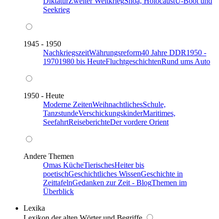
Diktatur
Zweiter Weltkrieg
Shoa, Holocaust
U-Boot und
Seekrieg
1945 - 1950
Nachkriegszeit
Währungsreform
40 Jahre DDR
1950 -
1970
1980 bis Heute
Fluchtgeschichten
Rund ums Auto
1950 - Heute
Moderne Zeiten
Weihnachtliches
Schule,
Tanzstunde
Verschickungskinder
Maritimes,
Seefahrt
Reiseberichte
Der vordere Orient
Andere Themen
Omas Küche
Tierisches
Heiter bis
poetisch
Geschichtliches Wissen
Geschichte in
Zeittafeln
Gedanken zur Zeit - Blog
Themen im
Überblick
Lexika
Lexikon der alten Wörter und Begriffe