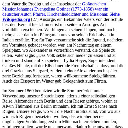
dem Vater die Predigt und der Inspektor der
Goßnerschen
Mission
Johannes Evangelista Goßner (1773-1858) war ein
deutscher Autor, Pfarrer, Kirchenlieddichter und Missionar.
Siehe
Wikipedia.org
[27]
Ansorge, ein Bekannter Vaters von der Schule
her, den Bericht hielt. Immer ist mir seitdem Ansorges Art
vorbildlich erschienen. Wir hingen an seinen Lippen, und noch
mehr, als er dann im Pfarrgarten uns von seinen Erlebnissen in
Indien erzählte. Tag für Tag versammelte sich die Jugend, nachdem
am Vormittag gebadet worden war, am Nachmittag an einem
Spielplatz, wo Alexander es vortrefflich verstand, die Spiele zu
leiten. Vater sagte:
Das Volk setzte sich nieder zu essen und zu
trinken und stand auf zu spielen.
Lydia Heyer, Superintendent
Caußes Nichte, mit der Elly dauernde Freundschaft schloss, und die
drei Grazien aus Stargard, zu deren einer Alexander noch später
zarte Beziehung fortsetzte, waren willkommene Spielgefährten.
Auch der Eissport im Winter gab Gelegenheit zum Flirten.
Im Sommer 1869 benutzten wir die Sommerferien unter
Verwendung unserer Spareinlagen jeder zu einer selbständigen
Reise. Alexander nach Berlin und dem Riesengebirge, wohin er
Alwin Thümmel aus Berlin mitnahm, ich mit Ernst Sachse nach
Rügen. Unsere Frage, wo wir die Nacht in Stralsund, von wo aus
wir nach Rügen übersetzten wollten, das wir aber bei der
ungünstigen Verbindung erst um Mitternacht erreichen konnten,
zubringen sollten, wurde uns unerwartet dadurch beantwortet, dass