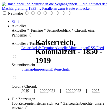
Eine Zeitreise in die Vergangenheit … die Zeittafel der
Machtergreifung 1933 … Parallelen zum Heute entdecken
Navigator
Start
Aktuelles
Aktuelles * Termine * Seitenüberblick * Chronik einer
Pandemie
Kaiserreich,
Aktuelles / Termine
Leitartikel & Termine
Aktuelle Mitteilungen
RSS-Feed
Kolonialzeit - 1850 -
1919
Seitenübersicht
Sitemap
Impressum
Datenschutz
Corona-Chronik
2019
|
2020
2021
|
2022
2023
|
2025
Die Zeitzeugen
100 Zeitzeugen stellen sich vor * Zeitzeugenberichte; unsere
Bücher