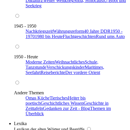
Diktatur
Zweiter Weltkrieg
Shoa, Holocaust
U-Boot und
Seekrieg
1945 - 1950
Nachkriegszeit
Währungsreform
40 Jahre DDR
1950 -
1970
1980 bis Heute
Fluchtgeschichten
Rund ums Auto
1950 - Heute
Moderne Zeiten
Weihnachtliches
Schule,
Tanzstunde
Verschickungskinder
Maritimes,
Seefahrt
Reiseberichte
Der vordere Orient
Andere Themen
Omas Küche
Tierisches
Heiter bis
poetisch
Geschichtliches Wissen
Geschichte in
Zeittafeln
Gedanken zur Zeit - Blog
Themen im
Überblick
Lexika
Lexikon der alten Wörter und Begriffe