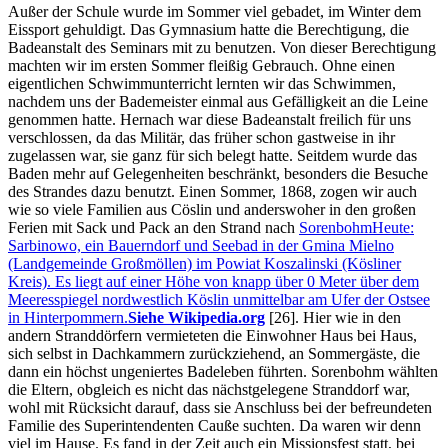
Außer der Schule wurde im Sommer viel gebadet, im Winter dem
Eissport gehuldigt. Das Gymnasium hatte die Berechtigung, die
Badeanstalt des Seminars mit zu benutzen. Von dieser Berechtigung
machten wir im ersten Sommer fleißig Gebrauch. Ohne einen
eigentlichen Schwimmunterricht lernten wir das Schwimmen,
nachdem uns der Bademeister einmal aus Gefälligkeit an die Leine
genommen hatte. Hernach war diese Badeanstalt freilich für uns
verschlossen, da das Militär, das früher schon gastweise in ihr
zugelassen war, sie ganz für sich belegt hatte. Seitdem wurde das
Baden mehr auf Gelegenheiten beschränkt, besonders die Besuche
des Strandes dazu benutzt. Einen Sommer, 1868, zogen wir auch
wie so viele Familien aus Cöslin und anderswoher in den großen
Ferien mit Sack und Pack an den Strand nach
Sorenbohm
Heute:
Sarbinowo, ein Bauerndorf und Seebad in der Gmina Mielno
(Landgemeinde Großmöllen) im Powiat Koszalinski (Kösliner
Kreis). Es liegt auf einer Höhe von knapp über 0 Meter über dem
Meeresspiegel nordwestlich Köslin unmittelbar am Ufer der Ostsee
in Hinterpommern.
Siehe Wikipedia.org
[26]
. Hier wie in den
andern Stranddörfern vermieteten die Einwohner Haus bei Haus,
sich selbst in Dachkammern zurückziehend, an Sommergäste, die
dann ein höchst ungeniertes Badeleben führten. Sorenbohm wählten
die Eltern, obgleich es nicht das nächstgelegene Stranddorf war,
wohl mit Rücksicht darauf, dass sie Anschluss bei der befreundeten
Familie des Superintendenten Cauße suchten. Da waren wir denn
viel im Hause. Es fand in der Zeit auch ein Missionsfest statt, bei