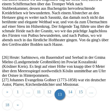
einem Schiffernachen über das Tromper Wiek nach
Stubbenkammer, dessen aus Buchengrün hervorleuchtende
Kreidefelsen wir bewunderten. Nach einem Abstecher an den
Hertasee ging es weiter nach Sassnitz, das damals noch nicht das
berühmte und elegante Weltbad war, und von da zum Übernachten
auf einer Streu im Hülsenkrug. Der folgende Tag führte uns über die
schmale Heide nach der Granitz, wo wir das prächtige Jagdschloss
des Fürsten von Putbus bewunderten, und nach Putbus, wo wir
abends noch in das fürstliche Hoftheater gingen. Von da ging's über
den Greifswalder Bodden nach Hause.
[26] Heute: Sarbinowo, ein Bauerndorf und Seebad in der Gmina
Mielno (Landgemeinde Großmöllen) im Powiat Koszalinski
(Kösliner Kreis). Es liegt auf einer Höhe von knapp über 0 Meter
über dem Meeresspiegel nordwestlich Köslin unmittelbar am Ufer
der Ostsee in Hinterpommern.
[27] Johannes Evangelista Goßner (1773-1858) war ein deutscher
Autor, Pfarrer, Kirchenlieddichter und Missionar.
«
1
…
11
12
14
15
…
13
18
»