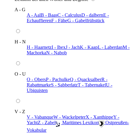
A - G
A - Aal
B - Baas
C - Calculus
D - dalbern
E -
Echauffieren
F - Fähe
G - Gabelfrühstück
H - N
H - Haarnetz
I - Ibex
J - Jach
K - Kaap
L - Laberdan
M -
Machorka
N - Nabob
O - U
O - Obers
P - Pachulke
Q - Quacksalber
R -
Rabattmarke
S - Sabberlatz
T - Tabernakel
U -
Ubiquisten
V - Z
V - Vabanque
W - Wackelpeter
X - Xanthippe
Y -
Yacht
Z - Zabel
️ Maritimes Lexikon
️ Ostpreußen-
Vokabular