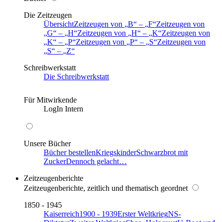
Die Zeitzeugen
Übersicht
Zeitzeugen von
B
–
F
Zeitzeugen von
G
–
H
Zeitzeugen von
H
–
K
Zeitzeugen von
K
–
P
Zeitzeugen von
P
–
S
Zeitzeugen von
S
–
Z
Schreibwerkstatt
Die Schreibwerkstatt
Für Mitwirkende
LogIn Intern
Unsere Bücher
Bücher bestellen
Kriegskinder
Schwarzbrot mit
Zucker
Dennoch gelacht…
Zeitzeugenberichte
Zeitzeugenberichte, zeitlich und thematisch geordnet
1850 - 1945
Kaiserreich
1900 - 1939
Erster Weltkrieg
NS-