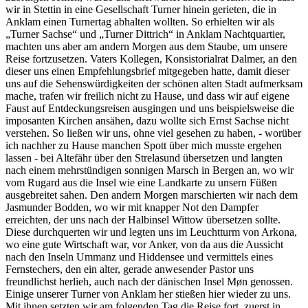
wir in Stettin in eine Gesellschaft Turner hinein gerieten, die in
Anklam einen Turnertag abhalten wollten. So erhielten wir als
Turner Sachse
und
Turner Dittrich
in Anklam Nachtquartier,
machten uns aber am andern Morgen aus dem Staube, um unsere
Reise fortzusetzen. Vaters Kollegen, Konsistorialrat Dalmer, an den
dieser uns einen Empfehlungsbrief mitgegeben hatte, damit dieser
uns auf die Sehenswürdigkeiten der schönen alten Stadt aufmerksam
mache, trafen wir freilich nicht zu Hause, und dass wir auf eigene
Faust auf Entdeckungsreisen ausgingen und uns beispielsweise die
imposanten Kirchen ansähen, dazu wollte sich Ernst Sachse nicht
verstehen. So ließen wir uns, ohne viel gesehen zu haben, - worüber
ich nachher zu Hause manchen Spott über mich musste ergehen
lassen - bei Altefähr über den Strelasund übersetzen und langten
nach einem mehrstündigen sonnigen Marsch in Bergen an, wo wir
vom Rugard aus die Insel wie eine Landkarte zu unsern Füßen
ausgebreitet sahen. Den andern Morgen marschierten wir nach dem
Jasmunder Bodden, wo wir mit knapper Not den Dampfer
erreichten, der uns nach der Halbinsel Wittow übersetzen sollte.
Diese durchquerten wir und legten uns im Leuchtturm von Arkona,
wo eine gute Wirtschaft war, vor Anker, von da aus die Aussicht
nach den Inseln Ummanz und Hiddensee und vermittels eines
Fernstechers, den ein alter, gerade anwesender Pastor uns
freundlichst herlieh, auch nach der dänischen Insel Møn genossen.
Einige unserer Turner von Anklam her stießen hier wieder zu uns.
Mit ihnen setzten wir am folgenden Tag die Reise fort, zuerst in