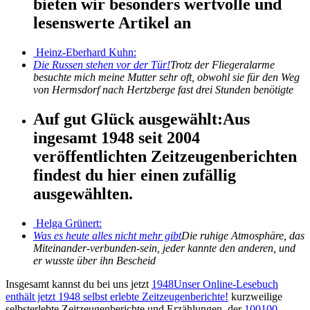
bieten wir besonders wertvolle und
lesenswerte Artikel an
Heinz-Eberhard Kuhn:
Die Russen stehen vor der Tür!
Trotz der Fliegeralarme
besuchte mich meine Mutter sehr oft, obwohl sie für den Weg
von Hermsdorf nach Hertzberge fast drei Stunden benötigte
Auf gut Glück ausgewählt:
Aus
ingesamt 1948 seit 2004
veröffentlichten Zeitzeugenberichten
findest du hier einen zufällig
ausgewählten.
Helga Grünert:
Was es heute alles nicht mehr gibt
Die ruhige Atmosphäre, das
Miteinander-verbunden-sein, jeder kannte den anderen, und
er wusste über ihn Bescheid
Insgesamt kannst du bei uns jetzt
1948
Unser Online-Lesebuch
enthält jetzt
1948
selbst erlebte Zeitzeugenberichte!
kurzweilige
selbsterlebte Zeitzeugenberichte und Erzählungen, der
100
100