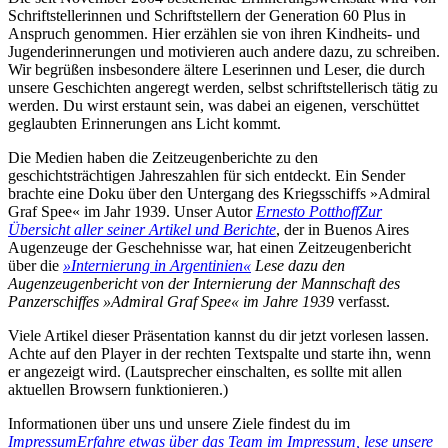
Schriftstellerinnen und Schriftstellern der Generation 60 Plus in
Anspruch genommen. Hier erzählen sie von ihren Kindheits- und
Jugenderinnerungen und motivieren auch andere dazu, zu schreiben.
Wir begrüßen insbesondere ältere Leserinnen und Leser, die durch
unsere Geschichten angeregt werden, selbst schriftstellerisch tätig zu
werden. Du wirst erstaunt sein, was dabei an eigenen, verschüttet
geglaubten Erinnerungen ans Licht kommt.
Die Medien haben die Zeitzeugenberichte zu den
geschichtsträchtigen Jahreszahlen für sich entdeckt. Ein Sender
brachte eine Doku über den Untergang des Kriegsschiffs »Admiral
Graf Spee« im Jahr 1939. Unser Autor
Ernesto Potthoff
Zur
Übersicht aller seiner Artikel und Berichte
, der in Buenos Aires
Augenzeuge der Geschehnisse war, hat einen Zeitzeugenbericht
über die
»Internierung in Argentinien«
Lese dazu den
Augenzeugenbericht von der Internierung der Mannschaft des
Panzerschiffes »Admiral Graf Spee« im Jahre 1939
verfasst.
Viele Artikel dieser Präsentation kannst du dir jetzt vorlesen lassen.
Achte auf den Player in der rechten Textspalte und starte ihn, wenn
er angezeigt wird. (Lautsprecher einschalten, es sollte mit allen
aktuellen Browsern funktionieren.)
Informationen über uns und unsere Ziele findest du im
Impressum
Erfahre etwas über das Team im Impressum, lese unsere