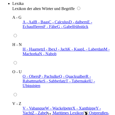
Lexika
Lexikon der alten Wörter und Begriffe
A - G
A - Aal
B - Baas
C - Calculus
D - dalbern
E -
Echauffieren
F - Fähe
G - Gabelfrühstück
H - N
H - Haarnetz
I - Ibex
J - Jach
K - Kaap
L - Laberdan
M -
Machorka
N - Nabob
O - U
O - Obers
P - Pachulke
Q - Quacksalber
R -
Rabattmarke
S - Sabberlatz
T - Tabernakel
U -
Ubiquisten
V - Z
V - Vabanque
W - Wackelpeter
X - Xanthippe
Y -
Yacht
Z - Zabel
️ Maritimes Lexikon
️ Ostpreußen-