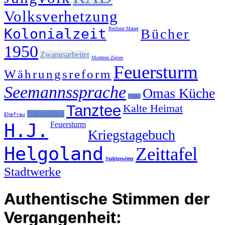
Volksverhetzung
Kolonialzeit
Berliner Mauer
Bücher
1950
Zwangsarbeiter
Moderne Zeiten
Feuersturm
Währungsreform
Seemannssprache
Omas Küche
Mädel
Tanztee
Kalte Heimat
U-Boot-Krieg
Ehefrau
H.J.
Feuersturm
Kriegstagebuch
Helgoland
Zeittafel
Stahlgewitter
Stadtwerke
Authentische Stimmen der
Vergangenheit: