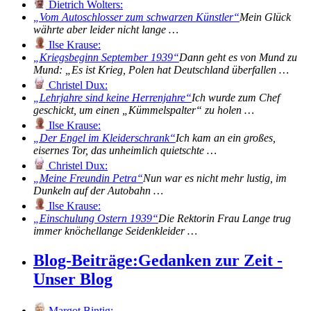
Dietrich Wolters:
Vom Autoschlosser zum schwarzen Künstler
Mein Glück
währte aber leider nicht lange …
Ilse Krause:
Kriegsbeginn September 1939
Dann geht es von Mund zu
Mund: „Es ist Krieg, Polen hat Deutschland überfallen …
Christel Dux:
Lehrjahre sind keine Herrenjahre
Ich wurde zum Chef
geschickt, um einen „Kümmelspalter“ zu holen …
Ilse Krause:
Der Engel im Kleiderschrank
Ich kam an ein großes,
eisernes Tor, das unheimlich quietschte …
Christel Dux:
Meine Freundin Petra
Nun war es nicht mehr lustig, im
Dunkeln auf der Autobahn …
Ilse Krause:
Einschulung Ostern 1939
Die Rektorin Frau Lange trug
immer knöchellange Seidenkleider …
Blog-Beiträge:
Gedanken zur Zeit -
Unser Blog
Margot Bintig: