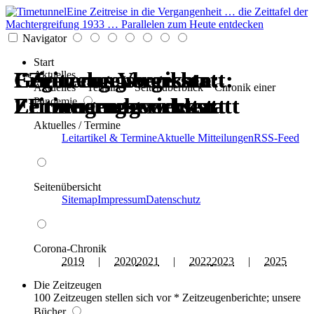
Eine Zeitreise in die Vergangenheit … die Zeittafel der
Machtergreifung 1933 … Parallelen zum Heute entdecken
Navigator
Start
Erinnerungswerkstatt:
Gegen das Vergessen:
Erinnerungswerkstatt:
Gegen das Vergessen:
Zeitzeugenberichte:
Zeitzeugenberichte:
Aktuelles
Aktuelles * Termine * Seitenüberblick * Chronik einer
Zeitzeugen berichten
Erinnerungswerkstatt
Zeitzeugen berichten
Erinnerungswerkstatt
Erinnerungswerkstatt
Erinnerungswerkstatt
Pandemie
Aktuelles / Termine
Leitartikel & Termine
Aktuelle Mitteilungen
RSS-Feed
Seitenübersicht
Sitemap
Impressum
Datenschutz
Corona-Chronik
2019
|
2020
2021
|
2022
2023
|
2025
Die Zeitzeugen
100 Zeitzeugen stellen sich vor * Zeitzeugenberichte; unsere
Bücher