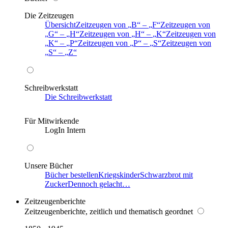
Die Zeitzeugen
Übersicht
Zeitzeugen von
B
–
F
Zeitzeugen von
G
–
H
Zeitzeugen von
H
–
K
Zeitzeugen von
K
–
P
Zeitzeugen von
P
–
S
Zeitzeugen von
S
–
Z
Schreibwerkstatt
Die Schreibwerkstatt
Für Mitwirkende
LogIn Intern
Unsere Bücher
Bücher bestellen
Kriegskinder
Schwarzbrot mit
Zucker
Dennoch gelacht…
Zeitzeugenberichte
Zeitzeugenberichte, zeitlich und thematisch geordnet