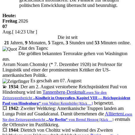
politischen Entwicklung überrascht und beunruhigt.
Heute:
Freitag
2026
07
Aug.
[ 14:23 Uhr ]
Die
ist seit
21
Jahren,
9
Monaten,
5
Tagen,
3
Stunden und
53
Minuten online.
Zitat des Tages:
Die größten bekannten Terrorakte gehen von Washington
aus.
Avram Noam Chomsky (* 7. Dezember 1928) ist Professor für
Linguistik und einer der prominentesten Kritiker der US-
amerikanischen Politik.
Es geschah am 07. August:
💫
1934
: Der am 2. August verstorbene Reichspräsident Paul von
Hindenburg wird im
Tannenberg-Denkmal
Lesen Sie den
Zeitzeugenbericht
Kindheit in Ostpreußen, Kapitel VIII — Reichspräsident
beigesetzt.
Paul von Hindenburg
von Walter Kennhöfer
[Klick …]
💥
1942
: Zweiter Weltkrieg: Amerikanische Truppen landen am
Lunga Point auf Guadalcanal. Damit übernehmen die
Alliierten
Lesen
erstmals
Sie den Zeitzeugenbericht
Air Berlin
von Bernd Herzog
[Klick …]
die Offensive im Pazifikkrieg.
💥
1944
: Dietrich von Choltitz wird während des Zweiten