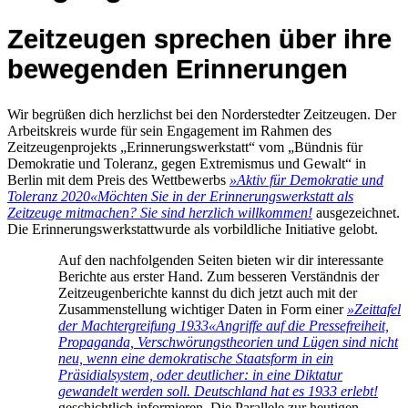
Zeitzeugen sprechen über ihre
bewegenden Erinnerungen
Wir begrüßen dich herzlichst bei den Norderstedter Zeitzeugen. Der
Arbeitskreis wurde für sein Engagement im Rahmen des
Zeitzeugenprojekts „Erinnerungswerkstatt“ vom „Bündnis für
Demokratie und Toleranz, gegen Extremismus und Gewalt“ in
Berlin mit dem Preis des Wettbewerbs
»Aktiv für Demokratie und
Toleranz 2020«
Möchten Sie in der Erinnerungswerkstatt als
Zeitzeuge mitmachen? Sie sind herzlich willkommen!
ausgezeichnet.
Die Erinnerungswerkstattwurde als vorbildliche Initiative gelobt.
Auf den nachfolgenden Seiten bieten wir dir interessante
Berichte aus erster Hand. Zum besseren Verständnis der
Zeitzeugenberichte kannst du dich jetzt auch mit der
Zusammenstellung wichtiger Daten in Form einer
»Zeittafel
der Machtergreifung 1933«
Angriffe auf die Pressefreiheit,
Propaganda, Verschwörungstheorien und Lügen sind nicht
neu, wenn eine demokratische Staatsform in ein
Präsidialsystem, oder deutlicher: in eine Diktatur
gewandelt werden soll. Deutschland hat es 1933 erlebt!
geschichtlich informieren. Die Parallele zur heutigen