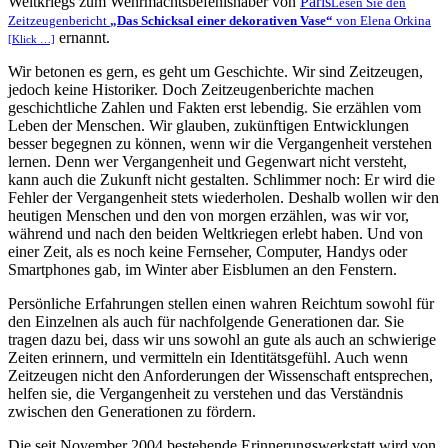
Weltkriegs zum Wehrmachtsbefehlshaber von
Paris
Lesen Sie den
Zeitzeugenbericht
Das Schicksal einer dekorativen Vase
von Elena Orkina
ernannt.
[Klick …]
Wir betonen es gern, es geht um Geschichte. Wir sind Zeitzeugen,
jedoch keine Historiker. Doch Zeitzeugenberichte machen
geschichtliche Zahlen und Fakten erst lebendig. Sie erzählen vom
Leben der Menschen. Wir glauben, zukünftigen Entwicklungen
besser begegnen zu können, wenn wir die Vergangenheit verstehen
lernen. Denn wer Vergangenheit und Gegenwart nicht versteht,
kann auch die Zukunft nicht gestalten. Schlimmer noch: Er wird die
Fehler der Vergangenheit stets wiederholen. Deshalb wollen wir den
heutigen Menschen und den von morgen erzählen, was wir vor,
während und nach den beiden Weltkriegen erlebt haben. Und von
einer Zeit, als es noch keine Fernseher, Computer, Handys oder
Smartphones gab, im Winter aber Eisblumen an den Fenstern.
Persönliche Erfahrungen stellen einen wahren Reichtum sowohl für
den Einzelnen als auch für nachfolgende Generationen dar. Sie
tragen dazu bei, dass wir uns sowohl an gute als auch an schwierige
Zeiten erinnern, und vermitteln ein Identitätsgefühl. Auch wenn
Zeitzeugen nicht den Anforderungen der Wissenschaft entsprechen,
helfen sie, die Vergangenheit zu verstehen und das Verständnis
zwischen den Generationen zu fördern.
Die seit November 2004 bestehende Erinnerungswerkstatt wird von