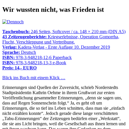
Wir wussten nicht, was Frieden ist
Taschenbuch:
246 Seiten, Softcover / ca. 148 × 210 mm (DIN A5)
43 Zeitzeugenberichte:
Kriegserlebnisse, Operation Gomorrha,
Flucht, Verschleppung und Vertreibung.
Verlag:
Kadera-Verlag - Erste Auflage 10. Dezember 2019
Sprache:
Deutsch
ISBN:
978-3-948218-12-6 Paperback
ISBN:
978-3-948218-13-3 e-Book
Preis: 14,- EURO
Blick ins Buch mit einem Klick …
Erinnerungen sind Quellen der Zuversicht, schrieb Norderstedts
Stadtpräsidentin Kathrin Oehme in ihrem Grußwort zur ersten
Veröffentlichung gesammelter Erinnerungen,
denn sie sagen uns,
dass auf Regen Sonnenschein folgt.
Ja, es geht oft um
Erinnerungen, die so tief ins Leben schnitten, dass man sie
einfach
nicht erzählen konnte
. Jedoch gerade diese lange verschütteten
Tabu-Erinnerungen
der Zeitzeugen bedürfen einer
Werkstatt
,
die sie ans Licht bringen, weil die Gesellschaft aus ihnen lernen und
mit ihnen wachsen kann. Das waren ihre Gedanken zu dem