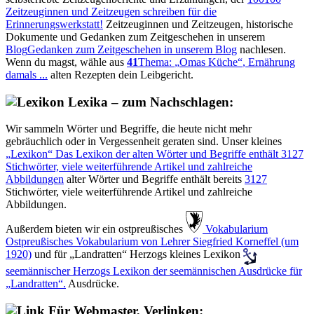
Zeitzeuginnen und Zeitzeugen schreiben für die
Erinnerungswerkstatt!
Zeitzeuginnen und Zeitzeugen, historische
Dokumente und Gedanken zum Zeitgeschehen in unserem
Blog
Gedanken zum Zeitgeschehen in unserem Blog
nachlesen.
Wenn du magst, wähle aus
41
Thema:
Omas Küche
, Ernährung
damals ...
alten Rezepten dein Leibgericht.
Lexika – zum Nachschlagen:
Wir sammeln Wörter und Begriffe, die heute nicht mehr
gebräuchlich oder in Vergessenheit geraten sind. Unser kleines
Lexikon
Das Lexikon der alten Wörter und Begriffe enthält
3127
Stichwörter, viele weiterführende Artikel und zahlreiche
Abbildungen
alter Wörter und Begriffe enthält bereits
3127
Stichwörter, viele weiterführende Artikel und zahlreiche
Abbildungen.
Außerdem bieten wir ein ostpreußisches
️ Vokabularium
Ostpreußisches Vokabularium von Lehrer Siegfried Korneffel (um
1920)
und für
Landratten
Herzogs kleines Lexikon
seemännischer
Herzogs Lexikon der seemännischen Ausdrücke für
Landratten
.
Ausdrücke.
Für Webmaster, Verlinken: