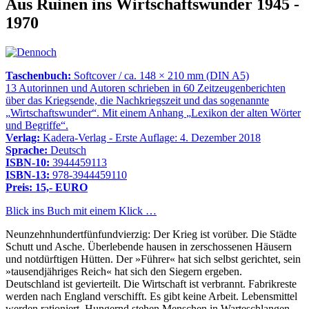
Aus Ruinen ins Wirtschaftswunder 1945 -
1970
Taschenbuch:
Softcover / ca. 148 × 210 mm (DIN A5)
13 Autorinnen und Autoren schrieben in 60 Zeitzeugenberichten
über das Kriegsende, die Nachkriegszeit und das sogenannte
Wirtschaftswunder
. Mit einem Anhang
Lexikon der alten Wörter
und Begriffe
.
Verlag:
Kadera-Verlag - Erste Auflage: 4. Dezember 2018
Sprache:
Deutsch
ISBN-10:
3944459113
ISBN-13:
978-3944459110
Preis: 15,- EURO
Blick ins Buch mit einem Klick …
Neunzehnhundertfünfundvierzig: Der Krieg ist vorüber. Die Städte
Schutt und Asche. Überlebende hausen in zerschossenen Häusern
und notdürftigen Hütten. Der »Führer« hat sich selbst gerichtet, sein
»tausendjähriges Reich« hat sich den Siegern ergeben.
Deutschland ist gevierteilt. Die Wirtschaft ist verbrannt. Fabrikreste
werden nach England verschifft. Es gibt keine Arbeit. Lebensmittel
werden rationiert. Hungernd stehen Menschen in Warteschlangen.