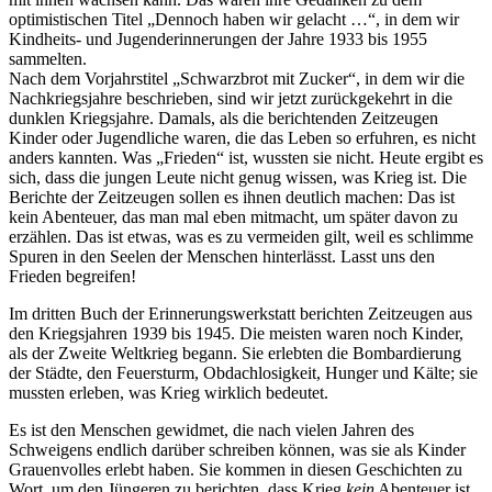
optimistischen Titel
Dennoch haben wir gelacht …
, in dem wir
Kindheits- und Jugenderinnerungen der Jahre 1933 bis 1955
sammelten.
Nach dem Vorjahrstitel
Schwarzbrot mit Zucker
, in dem wir die
Nachkriegsjahre beschrieben, sind wir jetzt zurückgekehrt in die
dunklen Kriegsjahre. Damals, als die berichtenden Zeitzeugen
Kinder oder Jugendliche waren, die das Leben so erfuhren, es nicht
anders kannten. Was
Frieden
ist, wussten sie nicht. Heute ergibt es
sich, dass die jungen Leute nicht genug wissen, was Krieg ist. Die
Berichte der Zeitzeugen sollen es ihnen deutlich machen: Das ist
kein Abenteuer, das man mal eben mitmacht, um später davon zu
erzählen. Das ist etwas, was es zu vermeiden gilt, weil es schlimme
Spuren in den Seelen der Menschen hinterlässt. Lasst uns den
Frieden begreifen!
Im dritten Buch der Erinnerungswerkstatt berichten Zeitzeugen aus
den Kriegsjahren 1939 bis 1945. Die meisten waren noch Kinder,
als der Zweite Weltkrieg begann. Sie erlebten die Bombardierung
der Städte, den Feuersturm, Obdachlosigkeit, Hunger und Kälte; sie
mussten erleben, was Krieg wirklich bedeutet.
Es ist den Menschen gewidmet, die nach vielen Jahren des
Schweigens endlich darüber schreiben können, was sie als Kinder
Grauenvolles erlebt haben. Sie kommen in diesen Geschichten zu
Wort, um den Jüngeren zu berichten, dass Krieg
kein
Abenteuer ist.