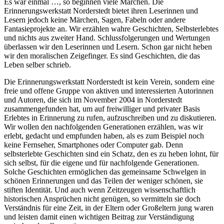
Es war einmal …, so beginnen viele Märchen. Die
Erinnerungswerkstatt Norderstedt bietet ihren Leserinnen und
Lesern jedoch keine Märchen, Sagen, Fabeln oder andere
Fantasieprojekte an. Wir erzählen wahre Geschichten, Selbsterlebtes
und nichts aus zweiter Hand. Schlussfolgerungen und Wertungen
überlassen wir den Leserinnen und Lesern. Schon gar nicht heben
wir den moralischen Zeigefinger. Es sind Geschichten, die das
Leben selber schrieb.
Die Erinnerungswerkstatt Norderstedt ist kein Verein, sondern eine
freie und offene Gruppe von aktiven und interessierten Autorinnen
und Autoren, die sich im November 2004 in Norderstedt
zusammengefunden hat, um auf freiwilliger und privater Basis
Erlebtes in Erinnerung zu rufen, aufzuschreiben und zu diskutieren.
Wir wollen den nachfolgenden Generationen erzählen, was wir
erlebt, gedacht und empfunden haben, als es zum Beispiel noch
keine Fernseher, Smartphones oder Computer gab. Denn
selbsterlebte Geschichten sind ein Schatz, den es zu heben lohnt, für
sich selbst, für die eigene und für nachfolgende Generationen.
Solche Geschichten ermöglichen das gemeinsame Schwelgen in
schönen Erinnerungen und das Teilen der weniger schönen, sie
stiften Identität. Und auch wenn Zeitzeugen wissenschaftlich
historischen Ansprüchen nicht genügen, so vermitteln sie doch
Verständnis für eine Zeit, in der Eltern oder Großeltern jung waren
und leisten damit einen wichtigen Beitrag zur Verständigung