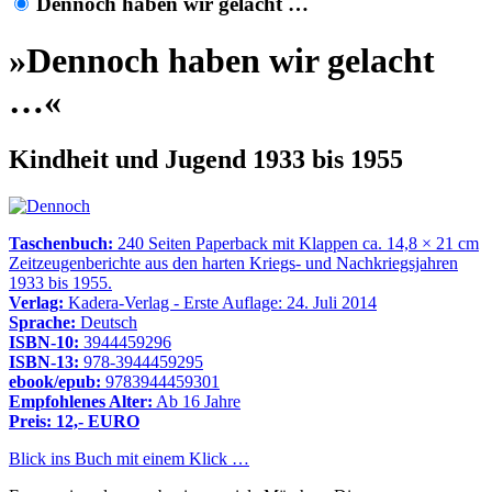
Dennoch haben wir gelacht …
»Dennoch haben wir gelacht
…«
Kindheit und Jugend 1933 bis 1955
Taschenbuch:
240 Seiten Paperback mit Klappen ca. 14,8 × 21 cm
Zeitzeugenberichte aus den harten Kriegs- und Nachkriegsjahren
1933 bis 1955.
Verlag:
Kadera-Verlag - Erste Auflage: 24. Juli 2014
Sprache:
Deutsch
ISBN-10:
3944459296
ISBN-13:
978-3944459295
ebook/epub:
9783944459301
Empfohlenes Alter:
Ab 16 Jahre
Preis: 12,- EURO
Blick ins Buch mit einem Klick …