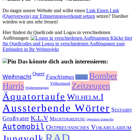
Du magst unsere Website und willst einen
Link
Einen Link
(Querverweis) zur Erinnerungswerkstatt setzen
setzen? Darüber
würden wir uns sehr freuen!
Hier findest du Quellcode und Logos in verschiedenen
Auflösungen:
Klicke hier
für Quellcodes und Logos in verschiedenen Auflösungen zum
Einbinden in Ihr Webprojekt
Das könnte dich auch interessieren:
Queer
Bomber
Weihnacht
Faschismus
Flucht
Harris
Völkermord
Zeitzeugen
Wiedervereinigung
Äquatortaufe
Wilhelm.I
Aussterbende Wörter
Seefahrt
K.L.V
Großvater
Machtergreifung
Operation Gomorrha
Automobil
Ostpreußisches Vokabularium
RAD
Jungvolk