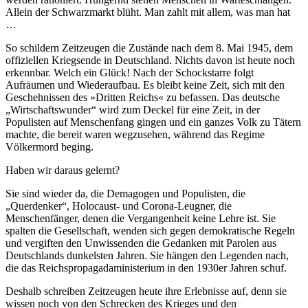
Allein der Schwarzmarkt blüht. Man zahlt mit allem, was man hat
…
So schildern Zeitzeugen die Zustände nach dem 8. Mai 1945, dem
offiziellen Kriegsende in Deutschland. Nichts davon ist heute noch
erkennbar. Welch ein Glück! Nach der Schockstarre folgt
Aufräumen und Wiederaufbau. Es bleibt keine Zeit, sich mit den
Geschehnissen des »Dritten Reichs« zu befassen. Das deutsche
Wirtschaftswunder
wird zum Deckel für eine Zeit, in der
Populisten auf Menschenfang gingen und ein ganzes Volk zu Tätern
machte, die bereit waren wegzusehen, während das Regime
Völkermord beging.
Haben wir daraus gelernt?
Sie sind wieder da, die Demagogen und Populisten, die
Querdenker
, Holocaust- und Corona-Leugner, die
Menschenfänger, denen die Vergangenheit keine Lehre ist. Sie
spalten die Gesellschaft, wenden sich gegen demokratische Regeln
und vergiften den Unwissenden die Gedanken mit Parolen aus
Deutschlands dunkelsten Jahren. Sie hängen den Legenden nach,
die das Reichspropagadaministerium in den 1930er Jahren schuf.
Deshalb schreiben Zeitzeugen heute ihre Erlebnisse auf, denn sie
wissen noch von den Schrecken des Krieges und den