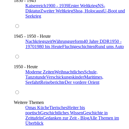
1850 - 1945
Kaiserreich
1900 - 1939
Erster Weltkrieg
NS-
Diktatur
Zweiter Weltkrieg
Shoa, Holocaust
U-Boot und
Seekrieg
1945 - 1950 - Heute
Nachkriegszeit
Währungsreform
40 Jahre DDR
1950 -
1970
1980 bis Heute
Fluchtgeschichten
Rund ums Auto
1950 - Heute
Moderne Zeiten
Weihnachtliches
Schule,
Tanzstunde
Verschickungskinder
Maritimes,
Seefahrt
Reiseberichte
Der vordere Orient
Weitere Themen
Omas Küche
Tierisches
Heiter bis
poetisch
Geschichtliches Wissen
Geschichte in
Zeittafeln
Gedanken zur Zeit - Blog
Alle Themen im
Überblick