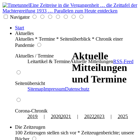
Eine Zeitreise in die Vergangenheit … die Zeittafel der
Machtergreifung 1933 … Parallelen zum Heute entdecken
Navigator
Start
Aktuelles
Aktuelles * Termine * Seitenüberblick * Chronik einer
Pandemie
Aktuelle
Aktuelles / Termine
Leitartikel & Termine
Aktuelle Mitteilungen
RSS-Feed
Mitteilungen
und Termine
Seitenübersicht
Sitemap
Impressum
Datenschutz
Corona-Chronik
2019
|
2020
2021
|
2022
2023
|
2025
Die Zeitzeugen
100 Zeitzeugen stellen sich vor * Zeitzeugenberichte; unsere
Bücher