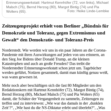
Erinnerungswerkstatt: Hartmut Kennhöfer (72, von links), Michael
Malsch (75), Bernd Herzog (80), Margot Bintig (74) und Pia
Foto: Heike Linde-Lembke
Wolters (65).
Zeitzeugenprojekt erhielt vom Berliner
Bündnis für
Demokratie und Toleranz, gegen Extremismus und
Gewalt
den Demokratie- und Toleranz-Preis
Norderstedt. Wie werden wir uns in ein paar Jahren an die Corona-
Pandemie mit ihren Auswirkungen auf jeden von uns erinnern, an
den Sieg Joe Bidens über Donald Trump, an die kleinen
Katastrophen und auch an große Freuden? Das treibt die
Norderstedter Erinnerungswerkstatt schon jetzt um. Tagebücher
werden geführt, Notizen gesammelt, damit man künftig genau weiß,
was wann gewesen ist.
Mehr noch aber beschäftigen sich die fast 80 Mitglieder um den
Redaktionskern mit Hartmut Kennhöfer (72), Margot Bintig (74),
Bernd Herzog (80), Michael Malsch (75) und Pia Wolters (65)
damit, die Schätze der Vergangenheit zu sammeln, Zeitzeugen zu
treffen und zu interviewen:
Wie war das damals in der
dunklen
Zeit
?
,
Wie hast du die NS-Diktatur erlebt und überlebt?
,
Was