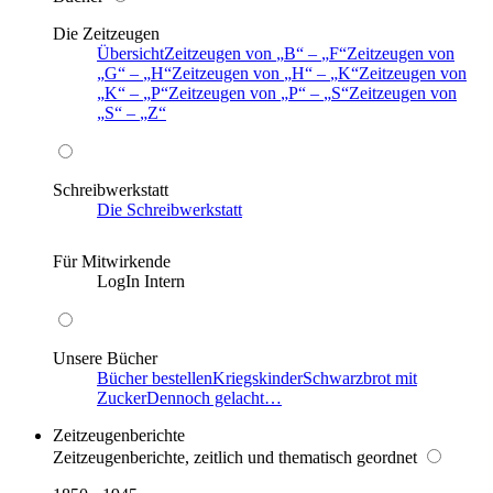
Die Zeitzeugen
Übersicht
Zeitzeugen von
B
–
F
Zeitzeugen von
G
–
H
Zeitzeugen von
H
–
K
Zeitzeugen von
K
–
P
Zeitzeugen von
P
–
S
Zeitzeugen von
S
–
Z
Schreibwerkstatt
Die Schreibwerkstatt
Für Mitwirkende
LogIn Intern
Unsere Bücher
Bücher bestellen
Kriegskinder
Schwarzbrot mit
Zucker
Dennoch gelacht…
Zeitzeugenberichte
Zeitzeugenberichte, zeitlich und thematisch geordnet