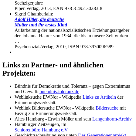
Sechzigerjahre
Piper-Verlag, 2013, EAN 978-3-492-30283-8
Sigrid Chamberlain:
Adolf Hitler, die deutsche
Mutter und ihr erstes Kind
Aufarbeitung der nationalsozialistischen Erziehungsratgeber
der Johanna Haarer von 1934, die bis in unsere Zeit wirken
…
Psychosozial-Verlag, 2010, ISBN 978-3930096589
Links zu Partner- und ähnlichen
Projekten:
Bündnis für Demokratie und Toleranz – gegen Extremismus
und Gewalt:
buendnis-toleranz.de
Weblinksuche EWNor - Wikipedia
Links zu Artikeln
der
Erinnerungswerkstatt.
Weblink Bildersuche EWNor - Wikipedia
Bildersuche
mit
Bezug zur Erinnerungswerkstatt.
Altes Hamburg - Erwin Möller und sein
Langenhorm-Archiv
Hamburger Zeitzeugen, im
Seniorenbüro Hamburg e.V.
Geschichtsschreibung von unten
Das Generationenprojekt