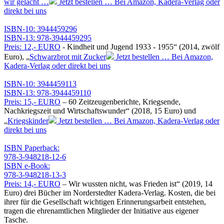
wir gelacht …
Jetzt bestellen … Bei Amazon, Kadera-Verlag oder
direkt bei uns
ISBN-10: 3944459296
ISBN-13: 978-3944459295
Preis: 12,- EURO
- Kindheit und Jugend 1933 - 1955
(2014, zwölf
Euro),
Schwarzbrot mit Zucker
Jetzt bestellen … Bei Amazon,
Kadera-Verlag oder direkt bei uns
ISBN-10: 3944459113
ISBN-13: 978-3944459110
Preis: 15,- EURO
– 60 Zeitzeugenberichte, Kriegsende,
Nachkriegszeit und Wirtschaftswunder
(2018, 15 Euro) und
Kriegskinder
Jetzt bestellen … Bei Amazon, Kadera-Verlag oder
direkt bei uns
ISBN Paperback:
978-3-948218-12-6
ISBN e-Book:
978-3-948218-13-3
Preis: 14,- EURO
– Wir wussten nicht, was Frieden ist
(2019, 14
Euro) drei Bücher im Norderstedter Kadera-Verlag. Kosten, die bei
ihrer für die Gesellschaft wichtigen Erinnerungsarbeit entstehen,
tragen die ehrenamtlichen Mitglieder der Initiative aus eigener
Tasche.