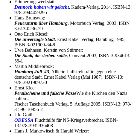
Erinnerungswerkstatt:
Dennoch haben wir gelacht
, Kadera-Verlag, 2014, ISBN-13:
978-3944459295
Hans Brunswig:
Feuersturm über Hamburg
, Motorbuch Verlag, 2003, ISBN
3-613-0236-79
Otto Erich Kiesel:
Die unverzagte Stadt
, Ernst Kabel-Verlag, Hamburg 1985,
ISBN 3-921909-84-8
Uwe Bahnsen, Kerstin von Stürmer:
Die Stadt, die sterben sollte
, Convent-2003, ISBN 3-934613-
55-1
Martin Middlebrook:
Hamburg Juli '43
, Allierte Luftstreitkräfte gegen eine
deutsche Stadt, Ernst Kabel Verlag (Mai 1987), ISBN-13:
978-3921909720
Ernst Klee:
Persilscheine und falsche Pässe
Wie die Kirchen den Nazis
halfen -
Fischer Taschenbuch Verlag, 5. Auflage 2005, ISBN-13: 978-
3-596-10956-2
Uki Goñi:
ODESSA
Fluchthilfe für NS-Kriegsverbrecher, ISBN-
13:978-3935936408
Hans J. Markowitsch & Harald Welzer: