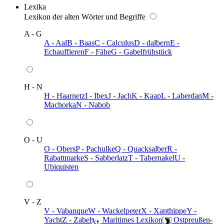
Lexika
Lexikon der alten Wörter und Begriffe
A - G
A - Aal
B - Baas
C - Calculus
D - dalbern
E -
Echauffieren
F - Fähe
G - Gabelfrühstück
H - N
H - Haarnetz
I - Ibex
J - Jach
K - Kaap
L - Laberdan
M -
Machorka
N - Nabob
O - U
O - Obers
P - Pachulke
Q - Quacksalber
R -
Rabattmarke
S - Sabberlatz
T - Tabernakel
U -
Ubiquisten
V - Z
V - Vabanque
W - Wackelpeter
X - Xanthippe
Y -
Yacht
Z - Zabel
️ Maritimes Lexikon
️ Ostpreußen-