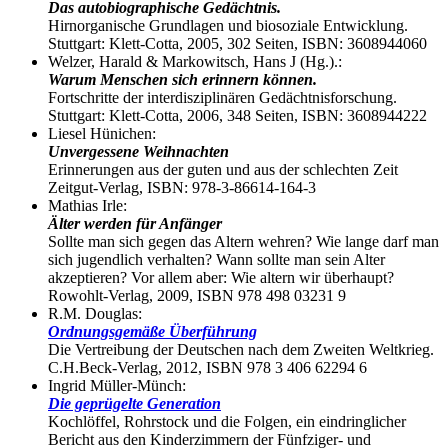
Das autobiographische Gedächtnis.
Hirnorganische Grundlagen und biosoziale Entwicklung.
Stuttgart: Klett-Cotta, 2005, 302 Seiten, ISBN: 3608944060
Welzer, Harald & Markowitsch, Hans J (Hg.).:
Warum Menschen sich erinnern können.
Fortschritte der interdisziplinären Gedächtnisforschung.
Stuttgart: Klett-Cotta, 2006, 348 Seiten, ISBN: 3608944222
Liesel Hünichen:
Unvergessene Weihnachten
Erinnerungen aus der guten und aus der schlechten Zeit
Zeitgut-Verlag, ISBN: 978-3-86614-164-3
Mathias Irle:
Älter werden für Anfänger
Sollte man sich gegen das Altern wehren? Wie lange darf man
sich jugendlich verhalten? Wann sollte man sein Alter
akzeptieren? Vor allem aber: Wie altern wir überhaupt?
Rowohlt-Verlag, 2009, ISBN 978 498 03231 9
R.M. Douglas:
Ordnungsgemäße Überführung
Die Vertreibung der Deutschen nach dem Zweiten Weltkrieg.
C.H.Beck-Verlag, 2012, ISBN 978 3 406 62294 6
Ingrid Müller-Münch:
Die geprügelte Generation
Kochlöffel, Rohrstock und die Folgen, ein eindringlicher
Bericht aus den Kinderzimmern der Fünfziger- und