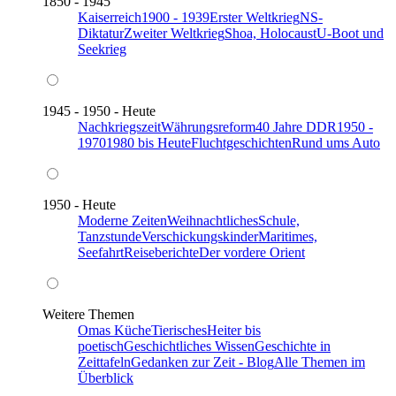
1850 - 1945
Kaiserreich
1900 - 1939
Erster Weltkrieg
NS-
Diktatur
Zweiter Weltkrieg
Shoa, Holocaust
U-Boot und
Seekrieg
1945 - 1950 - Heute
Nachkriegszeit
Währungsreform
40 Jahre DDR
1950 -
1970
1980 bis Heute
Fluchtgeschichten
Rund ums Auto
1950 - Heute
Moderne Zeiten
Weihnachtliches
Schule,
Tanzstunde
Verschickungskinder
Maritimes,
Seefahrt
Reiseberichte
Der vordere Orient
Weitere Themen
Omas Küche
Tierisches
Heiter bis
poetisch
Geschichtliches Wissen
Geschichte in
Zeittafeln
Gedanken zur Zeit - Blog
Alle Themen im
Überblick