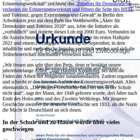
Erinnerungswerkstatt
zeichnete das
Bündnis für Demokratie
Sie
verlassen die Erinnerungswerkstatt und öffnen die Seite des BfDT
und Toleranz, gegen Extremismus und Gewalt
in Berlin den
Arbeitskreis jetzt mit dem Preis des Wettbewerbs
Aktiv für
Demokratie und Toleranz 2020
aus, lobte die Initiative als
vorbildlich
und dotierte dieses Lob mit 2000 Euro. Verbunden ist
die Auszeichnung mit einer öffentlichen Feier im ersten Halbjahr
2021 und einem zweitägigen Workshop im September, in dem
inhaltliche und methodische lmpulse vermittelt werden und sich die
Teilnehmerschaft miteinander vernetzen kann.
Wir freuen uns sehr über den Preis, denn er bestätigt unsere
jahrzehntelange Arbeit
, sagt Hartmut Kennhöfer, bei dem die
Fäden der Arbeit der Mitglieder zusammenlaufen. Zudem organisiert
und schreibt er den Internet-Auftritt der Erinnerungswerkstatt. Alles
ehrenamtlich.
Die jüngere Geschichte fand bei uns in der Schule
nicht statt
, sagt der Mann, der 1948 geboren wurde, drei Jahre nach
Ende des Holocausts und des Zweiten Weltkriegs. Mit jüngerer
Geschichte meint er die deutsche Geschichte seit 1933, als die Nazis
die Macht in Deutschland an sich rissen.
In der Schule und zu Hause wurde über vieles
geschwiegen