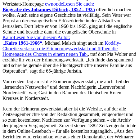
Werkstatt-Homepage
ewnor.de
Lesen Sie auch:
Biografie des Johannes Dittrich, 1852 - 1925
öffentlich machen
wollte. Auch seine eigene Geschichte ist vielfältig. Sein Vater war
Propst an der evangelischen Erlöserkirche in der Altstadt von
Jerusalem. Dort lebte er von 1960 bis 1965, ging auf die englische
Schule und besuchte dann die evangelische Oberschule in
Kairo
Lesen Sie von diesem Autor:
Kairo 1961-1966
. Michael Malsch singt auch im
Kodály-
Chor
Sie verlassen die Erinnerungswerkstatt und öffnen die
Homepage des Chores in einem neuen Tab.
, traf dort Pia Wolter und
erzählte ihr von der Erinnerungswerkstatt.
Ich finde das spannend
und schreibe gerade über die Fluchtgeschichte unserer Familie aus
Ostpreußen
, sagt die 65-jährige Juristin.
Vom ersten Tag an ist die Erinnerungswerkstatt, die auch Teil der
lernenden Netzwerke
und deren Nachfolgerin
Lernverbund
Norderstedt
war, Gast in den Räumen des Deutschen Roten
Kreuzes in Norderstedt.
Kern der Erinnerungswerkstatt aber ist die Website, auf der alle
Zeitzeugenberichte von der Redaktion gesammelt, eingeordnet und
so zum kostenlosen Nachlesen zur Verfügung stehen – ein Archiv
der jüngeren Vergangenheit. Zurzeit stehen 1882 Zeitzeugenberichte
in dem Online-Lesebuch – für alle kostenlos zugänglich.
Aus den
Berichten wird erkennbar, wie aus einer Demokratie, der Weimarer