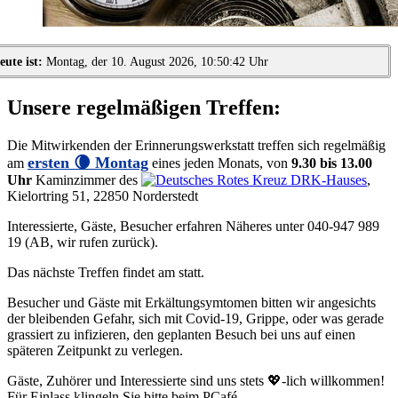
eute ist:
Montag, der 10. August 2026, 10:50:42 Uhr
Unsere regelmäßigen Treffen:
Die Mitwirkenden der Erinnerungswerkstatt treffen sich regelmäßig
ersten 🌘 Montag
am
eines jeden Monats, von
9.30 bis 13.00
Uhr
Kaminzimmer des
DRK-Hauses
,
Kielortring 51, 22850 Norderstedt
Interessierte, Gäste, Besucher erfahren Näheres unter 040-947 989
19 (AB, wir rufen zurück).
Das nächste Treffen findet am
statt.
Besucher und Gäste mit Erkältungsymtomen bitten wir angesichts
der bleibenden Gefahr, sich mit Covid-19, Grippe, oder was gerade
grassiert zu infizieren, den geplanten Besuch bei uns auf einen
späteren Zeitpunkt zu verlegen.
Gäste, Zuhörer und Interessierte sind uns stets
💖-lich
willkommen!
Für Einlass klingeln Sie bitte beim PCafé.