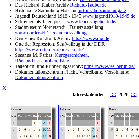
Das Richard Tauber Archiv
Richard-Tauber.de
Historische Sammlung Haselau
historische-sammlung.de
Jugend! Deutschland 1918 - 1945
www.jugend1918-1945.de
Schreiben als Therapie …
www.lebenstagebuch.de/
Stadtmuseum Norderstedt - Dauerausstellung
www.norderstdt/…/dauerausstellung
Deutsches Rundfunk Archiv
https://www.dra.de
Orte der Repression, Strafvollzug in der DDR
https://www.orte-der-repression.de/
Susanna M. Farkas:
Kurzgeschichten,
Hör- und Leseproben, Blog
Tagebuch- und Erinnerungsarchiv:
https://www.tea-berlin.de/
Dokumentationszentrum Flucht, Vertreibung, Versöhnung:
Dokumentationszentrum
X
Jahreskalender
<<
2026
>>
Januar
Februar
Maerz
KW
Mo
Di
Mi
Do
Fr
Sa
So
KW
Mo
Di
Mi
Do
Fr
Sa
So
KW
Mo
Di
Mi
Do
Fr
1
1
2
3
4
5
1
9
2
5
6
7
8
9
10
11
6
2
3
4
5
6
7
8
10
2
3
4
5
6
3
12
13
14
15
16
17
18
7
9
10
11
12
13
14
15
11
9
10
11
12
13