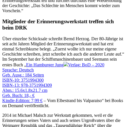
Erinnerungswerkstatt teil und fürchtet durchaus eine Wiederholung
der Geschichte:
Das Schlechte im Menschen kommt wieder zum
Vorschein.
Mitglieder der Erinnerungswerkstatt treffen sich
beim DRK
Über einzelne Schicksale schreibt Bernd Herzog. Der 80-Jährige ist
seit acht Jahren Mitglied der Erinnerungswerkstatt und hat erst
einmal Schreibkurse belegt.
Zuerst wollte ich nur meine eigene
Geschichte schreiben, jetzt schreibe ich auch die anderer Leute auf.
Im September hat der Schiffsmaschinenbauer und Seemann sein
erstes Buch
Ein Hamburger Jung
Verlag: BoD – 2020
Sprache: Deutsch
Geb. Ausg.: 184 Seiten
ISBN-10: 3751994300
ISBN-13: 978-3751994309
Abm.: 15.6x1.8x21.7 cm
Geb. Buch: 18,- €
Kindle-Edition: 7,99 €
– Vom Elbestrand bis Valparaiso
bei Books
on Demand veröffentlicht.
2014 ist Michael Malsch zur Werkstatt gekommen, weil er die
Erinnerungen seines Vaters und auch seines Urgroßvaters über die
Weimarer Republik und das
Tausendjährige Reich
über die