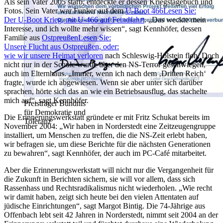
Als sein Vater 2005 starb, entdeckte er dessen Kriegstagebuch und
Fotos. Sein Vater war Funker auf dem
U-Boot 466
Lesen Sie:
Der U-Boot Krieg, mit U-466 auf Feindfahrt
.
Das weckte mein
Interesse, und ich wollte mehr wissen
, sagt Kennhöfer, dessen
Familie aus
Ostpreußen
Lesen Sie:
Unsere Flucht aus Ostpreußen, oder:
wie wir unsere Heimat verloren
nach Schleswig-Holstein floh. Doch
nicht nur in der Schule wurde über den NS-Terror geschwiegen,
auch im Elternhaus.
Immer, wenn ich nach dem
Dritten Reich
fragte, wurde ich abgewiesen. Wenn sie aber unter sich darüber
sprachen, hörte sich das an wie ein Betriebsausflug, das stachelte
mich auf
, sagt Kennhöfer.
Preisträger Bündnis
für Demokratie und
Die Erinnerungswerkstatt gründete er mit Fritz Schukat bereits im
Toleranz
November 2004:
Wir haben in Norderstedt eine Zeitzeugengruppe
installiert, um Menschen zu treffen, die die NS-Zeit erlebt haben,
wir befragen sie, um diese Berichte für die nächsten Generationen
zu bewahren
, sagt Kennhöfer, der auch im PC-Café mitarbeitet.
Aber die Erinnerungswerkstatt will nicht nur die Vergangenheit für
die Zukunft in Berichten sichern, sie will vor allem, dass sich
Rassenhass und Rechtsradikalismus nicht wiederholen.
Wie recht
wir damit haben, zeigt sich heute bei den vielen Attentaten auf
jüdische Einrichtungen
, sagt Margot Bintig. Die 74-Jährige aus
Offenbach lebt seit 42 Jahren in Norderstedt, nimmt seit 2004 an der