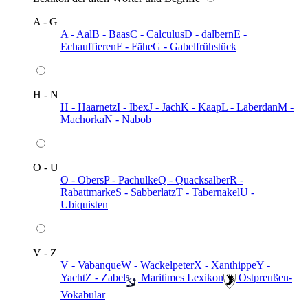
A - G
A - Aal
B - Baas
C - Calculus
D - dalbern
E -
Echauffieren
F - Fähe
G - Gabelfrühstück
H - N
H - Haarnetz
I - Ibex
J - Jach
K - Kaap
L - Laberdan
M -
Machorka
N - Nabob
O - U
O - Obers
P - Pachulke
Q - Quacksalber
R -
Rabattmarke
S - Sabberlatz
T - Tabernakel
U -
Ubiquisten
V - Z
V - Vabanque
W - Wackelpeter
X - Xanthippe
Y -
Yacht
Z - Zabel
️ Maritimes Lexikon
️ Ostpreußen-
Vokabular