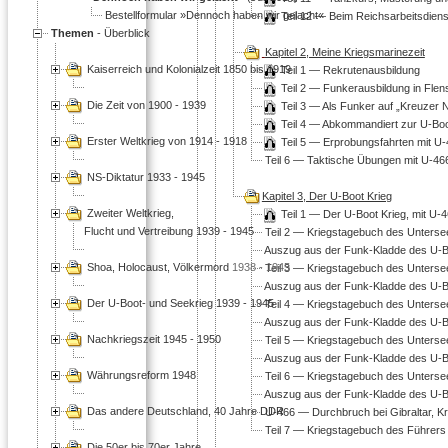
Bestellformular »Dennoch haben wir gelacht«
Teil 12 — Beim Reichsarbeitsdiens
Themen
- Überblick
Kapitel 2, Meine Kriegsmarinezeit
Kaiserreich und Kolonialzeit 1850 bis 1919
Teil 1 — Rekrutenausbildung
Teil 2 — Funkerausbildung in Fle
Die Zeit von 1900 - 1939
Teil 3 — Als Funker auf
Kreuzer 
Teil 4 — Abkommandiert zur U-Bo
Erster Weltkrieg von 1914 - 1918
Teil 5 — Erprobungsfahrten mit U
Teil 6 — Taktische Übungen mit U-46
NS-Diktatur 1933 - 1945
Kapitel 3, Der U-Boot Krieg
Zweiter Weltkrieg,
Teil 1 — Der U-Boot Krieg, mit U-4
Flucht und Vertreibung 1939 - 1945
Teil 2 — Kriegstagebuch des Untersee
Auszug aus der Funk-Kladde des U-Boo
Shoa, Holocaust, Völkermord
1938 - 1945
Teil 3 — Kriegstagebuch des Untersee
Auszug aus der Funk-Kladde des U-Boo
Der U-Boot- und Seekrieg 1939 - 1945
Teil 4 — Kriegstagebuch des Unterseeb
Auszug aus der Funk-Kladde des U-Boot
Nachkriegszeit 1945 - 1950
Teil 5 — Kriegstagebuch des Untersee
Auszug aus der Funk-Kladde des U-Boo
Währungsreform 1948
Teil 6 — Kriegstagebuch des Untersee
Auszug aus der Funk-Kladde des U-Boo
Das andere Deutschland, 40 Jahre DDR
U-466 — Durchbruch bei Gibraltar, K
Teil 7 — Kriegstagebuch des Führers
Die 50er bis 70er Jahre