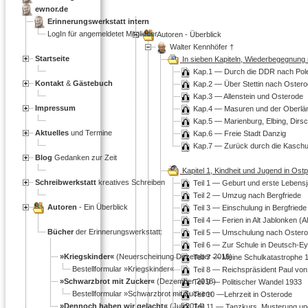
ewnor.de
Erinnerungswerkstatt intern
LogIn für angemeldetet Mitglieder
Autoren - Überblick
Walter Kennhöfer †
Startseite
In sieben Kapiteln, Wiederbegegnung
Kap.1 — Durch die DDR nach Pol
Kontakt
&
Gästebuch
Kap.2 — Über Stettin nach Oster
Kap.3 — Allenstein und Osterode
Impressum
Kap.4 — Masuren und der Oberlä
Kap.5 — Marienburg, Elbing, Dirs
Aktuelles
und Termine
Kap.6 — Freie Stadt Danzig
Kap.7 — Zurück durch die Kasch
Blog
Gedanken zur Zeit
Kapitel 1, Kindheit und Jugend in Os
Schreibwerkstatt
kreatives Schreiben
Teil 1 — Geburt und erste Lebensj
Teil 2 — Umzug nach Bergfriede
Autoren
- Ein Überblick
Teil 3 — Einschulung in Bergfriede
Teil 4 — Ferien in Alt Jablonken (Al
Bücher
der Erinnerungswerkstatt:
Teil 5 — Umschulung nach Oster
Teil 6 — Zur Schule in Deutsch-Ey
»Kriegskinder«
(Neuerscheinung Dezember 2019)
Teil 7 — Meine Schulkatastrophe 
Bestellformular »Kriegskinder«
Teil 8 — Reichspräsident Paul vo
»Schwarzbrot mit Zucker«
(Dezember 2018)
Teil 9 — Politischer Wandel 1933
Bestellformular »Schwarzbrot mit Zucker«
Teil 10 —Lehrzeit in Osterode
»Dennoch haben wir gelacht«
(Juli 2014)
Teil 11 — Tanzkurs, Musterung un