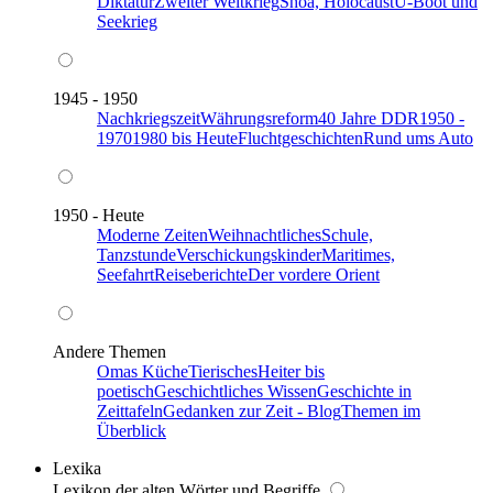
Diktatur
Zweiter Weltkrieg
Shoa, Holocaust
U-Boot und
Seekrieg
1945 - 1950
Nachkriegszeit
Währungsreform
40 Jahre DDR
1950 -
1970
1980 bis Heute
Fluchtgeschichten
Rund ums Auto
1950 - Heute
Moderne Zeiten
Weihnachtliches
Schule,
Tanzstunde
Verschickungskinder
Maritimes,
Seefahrt
Reiseberichte
Der vordere Orient
Andere Themen
Omas Küche
Tierisches
Heiter bis
poetisch
Geschichtliches Wissen
Geschichte in
Zeittafeln
Gedanken zur Zeit - Blog
Themen im
Überblick
Lexika
Lexikon der alten Wörter und Begriffe