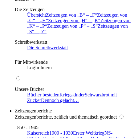
Die Zeitzeugen
Übersicht
Zeitzeugen von
B
–
F
Zeitzeugen von
G
–
H
Zeitzeugen von
H
–
K
Zeitzeugen von
K
–
P
Zeitzeugen von
P
–
S
Zeitzeugen von
S
–
Z
Schreibwerkstatt
Die Schreibwerkstatt
Für Mitwirkende
LogIn Intern
Unsere Bücher
Bücher bestellen
Kriegskinder
Schwarzbrot mit
Zucker
Dennoch gelacht…
Zeitzeugenberichte
Zeitzeugenberichte, zeitlich und thematisch geordnet
1850 - 1945
Kaiserreich
1900 - 1939
Erster Weltkrieg
NS-