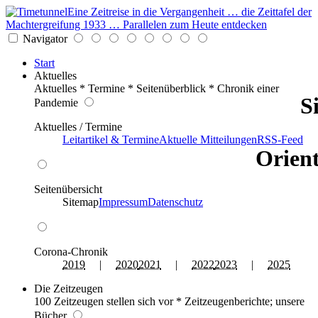
Eine Zeitreise in die Vergangenheit … die Zeittafel der
Machtergreifung 1933 … Parallelen zum Heute entdecken
Navigator
Start
Aktuelles
Aktuelles * Termine * Seitenüberblick * Chronik einer
S
Pandemie
Aktuelles / Termine
Leitartikel & Termine
Aktuelle Mitteilungen
RSS-Feed
Orient
Seitenübersicht
Sitemap
Impressum
Datenschutz
Corona-Chronik
2019
|
2020
2021
|
2022
2023
|
2025
Die Zeitzeugen
100 Zeitzeugen stellen sich vor * Zeitzeugenberichte; unsere
Bücher