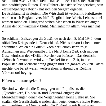
Schutt und Asche. Überlebende hausen in zerschossenen Häusern
und notdürftigen Hütten. Der »Führer« hat sich selbst gerichtet, sein
»tausendjähriges Reich« hat sich den Siegern ergeben.
Deutschland ist gevierteilt. Die Wirtschaft ist verbrannt. Fabrikreste
werden nach England verschifft. Es gibt keine Arbeit. Lebensmittel
werden rationiert. Hungernd stehen Menschen in Warteschlangen.
Allein der Schwarzmarkt blüht. Man zahlt mit allem, was man hat
…
So schildern Zeitzeugen die Zustände nach dem 8. Mai 1945, dem
offiziellen Kriegsende in Deutschland. Nichts davon ist heute noch
erkennbar. Welch ein Glück! Nach der Schockstarre folgt
Aufräumen und Wiederaufbau. Es bleibt keine Zeit, sich mit den
Geschehnissen des »Dritten Reichs« zu befassen. Das deutsche
Wirtschaftswunder
wird zum Deckel für eine Zeit, in der
Populisten auf Menschenfang gingen und ein ganzes Volk zu Tätern
machte, die bereit waren wegzusehen, während das Regime
Völkermord beging.
Haben wir daraus gelernt?
Sie sind wieder da, die Demagogen und Populisten, die
Querdenker
, Holocaust- und Corona-Leugner, die
Menschenfänger, denen die Vergangenheit keine Lehre ist. Sie
spalten die Gesellschaft, wenden sich gegen demokratische Regeln
und vergiften den Unwissenden die Gedanken mit Parolen aus