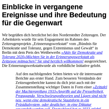
Einblicke in vergangene
Ereignisse und ihre Bedeutung
für die Gegenwart
Wir begrüßen dich herzlichst bei den Norderstedter Zeitzeugen. Der
Arbeitskreis wurde für sein Engagement im Rahmen des
Zeitzeugenprojekts „Erinnerungswerkstatt“ vom „Bündnis für
Demokratie und Toleranz, gegen Extremismus und Gewalt“ in
Berlin mit dem Preis des Wettbewerbs
»Aktiv für Demokratie und
Toleranz 2020«
Möchten Sie in der Erinnerungswerkstatt als
Zeitzeuge mitmachen? Sie sind herzlich willkommen!
ausgezeichnet.
Die Erinnerungswerkstattwurde als vorbildliche Initiative gelobt.
Auf den nachfolgenden Seiten bieten wir dir interessante
Berichte aus erster Hand. Zum besseren Verständnis der
Zeitzeugenberichte kannst du dich jetzt auch mit der
Zusammenstellung wichtiger Daten in Form einer
»Zeittafel
der Machtergreifung 1933«
Angriffe auf die Pressefreiheit,
Propaganda, Verschwörungstheorien und Lügen sind nicht
neu, wenn eine demokratische Staatsform in ein
Präsidialsystem, oder deutlicher: in eine Diktatur
gewandelt werden soll. Deutschland hat es 1933 erlebt!