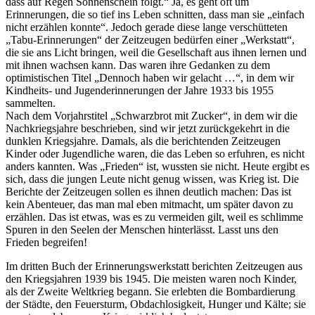
dass auf Regen Sonnenschein folgt.
Ja, es geht oft um
Erinnerungen, die so tief ins Leben schnitten, dass man sie
einfach
nicht erzählen konnte
. Jedoch gerade diese lange verschütteten
Tabu-Erinnerungen
der Zeitzeugen bedürfen einer
Werkstatt
,
die sie ans Licht bringen, weil die Gesellschaft aus ihnen lernen und
mit ihnen wachsen kann. Das waren ihre Gedanken zu dem
optimistischen Titel
Dennoch haben wir gelacht …
, in dem wir
Kindheits- und Jugenderinnerungen der Jahre 1933 bis 1955
sammelten.
Nach dem Vorjahrstitel
Schwarzbrot mit Zucker
, in dem wir die
Nachkriegsjahre beschrieben, sind wir jetzt zurückgekehrt in die
dunklen Kriegsjahre. Damals, als die berichtenden Zeitzeugen
Kinder oder Jugendliche waren, die das Leben so erfuhren, es nicht
anders kannten. Was
Frieden
ist, wussten sie nicht. Heute ergibt es
sich, dass die jungen Leute nicht genug wissen, was Krieg ist. Die
Berichte der Zeitzeugen sollen es ihnen deutlich machen: Das ist
kein Abenteuer, das man mal eben mitmacht, um später davon zu
erzählen. Das ist etwas, was es zu vermeiden gilt, weil es schlimme
Spuren in den Seelen der Menschen hinterlässt. Lasst uns den
Frieden begreifen!
Im dritten Buch der Erinnerungswerkstatt berichten Zeitzeugen aus
den Kriegsjahren 1939 bis 1945. Die meisten waren noch Kinder,
als der Zweite Weltkrieg begann. Sie erlebten die Bombardierung
der Städte, den Feuersturm, Obdachlosigkeit, Hunger und Kälte; sie