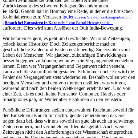
können zehntausende Soldaten der Roten Armee unter
Zurücklassung des schweren Kriegsgeräts entkommen.
💫
1942
: Gandhi hält in Bombay eine Rede, in der er die britischen
Kolonialherren zum Verlassen
Indiens
Lesen Sie den Zeitzeugenbericht
Besuch bei Europäern in Karatschi
von Bernd Herzog
[Klick …]
auffordert. Dies wird zum Auslöser der Quit India-Bewegung.
Wir betonen es gern, es geht um Geschichte. Wir sind Zeitzeugen,
jedoch keine Historiker. Doch Zeitzeugenberichte machen
geschichtliche Zahlen und Fakten erst lebendig. Sie erzählen vom
Leben der Menschen. Wir glauben, zukünftigen Entwicklungen
besser begegnen zu können, wenn wir die Vergangenheit verstehen
lernen. Denn wer Vergangenheit und Gegenwart nicht versteht,
kann auch die Zukunft nicht gestalten. Schlimmer noch: Er wird die
Fehler der Vergangenheit stets wiederholen. Deshalb wollen wir den
heutigen Menschen und den von morgen erzählen, was wir vor,
während und nach den beiden Weltkriegen erlebt haben. Und von
einer Zeit, als es noch keine Fernseher, Computer, Handys oder
Smartphones gab, im Winter aber Eisblumen an den Fenstern.
Persönliche Erfahrungen stellen einen wahren Reichtum sowohl für
den Einzelnen als auch für nachfolgende Generationen dar. Sie
tragen dazu bei, dass wir uns sowohl an gute als auch an schwierige
Zeiten erinnern, und vermitteln ein Identitätsgefühl. Auch wenn
Zeitzeugen nicht den Anforderungen der Wissenschaft entsprechen,
helfen sie, die Vergangenheit zu verstehen und das Verständnis