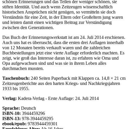
schönen Erinnerungen und das Teilen der weniger schönen, sie
stiften Identität. Und auch wenn Zeitzeugen wissenschaftlich
historischen Ansprüchen nicht genügen, so vermitteln sie doch
Verständnis für eine Zeit, in der Eltern oder Großeltern jung waren
und leisten damit einen wichtigen Beitrag zur Verständigung
zwischen den Generationen.
Das Buch der Erinnerungswerkstatt ist am 24. Juli 2014 erschienen.
Auch uns hat es überrascht, dass die ersten drei Auflagen innerhalb
von 12 Monaten bereits verkauft waren und die zahlreichen
Buchbestellungen jetzt eine vierte Auflage erforderlich machten. Es
zeigt, wie groß das Interesse daran ist, zu erfahren wie Oma und
Opa aufgewachsen sind und was sie in ihrem Leben alles
durchmachen mussten.
Taschenbuch:
240 Seiten Paperback mit Klappen ca. 14,8 × 21 cm
Zeitzeugenberichte aus den harten Kriegs- und Nachkriegsjahren
1933 bis 1955.
Verlag:
Kadera-Verlag - Erste Auflage: 24. Juli 2014
Sprache:
Deutsch
ISBN-10:
3944459296
ISBN-13:
978-3944459295
ebook/epub:
9783944459301
Empfohlenes Alter:
Ab 16 Jahre