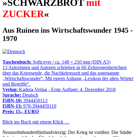
»SCHWARZBROT
mit
ZUCKER
«
Aus Ruinen ins Wirtschaftswunder 1945 -
1970
Taschenbuch:
Softcover / ca. 148 × 210 mm (DIN A5)
13 Autorinnen und Autoren schrieben in 60 Zeitzeugenberichten
über das Kriegsende, die Nachkriegszeit und das sogenannte
Wirtschaftswunder
. Mit einem Anhang
Lexikon der alten Wörter
und Begriffe
.
Verlag:
Kadera-Verlag - Erste Auflage: 4. Dezember 2018
Sprache:
Deutsch
ISBN-10:
3944459113
ISBN-13:
978-3944459110
Preis: 15,- EURO
Blick ins Buch mit einem Klick …
Neunzehnhundertfünfundvierzig: Der Krieg ist vorüber. Die Städte