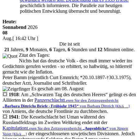
geschichtlich informieren. Die Parallele zur heutigen
politischen Entwicklung überrascht und beunruhigt.
Heute:
Sonnabend
2026
08
Aug.
[ 16:42 Uhr ]
Die
ist seit
21
Jahren,
9
Monaten,
6
Tagen,
6
Stunden und
12
Minuten online.
Zitat des Tages:
Nichts hat das deutsche Volk - dies muß immer wieder ins
Gedächtnis gerufen werden - so erbittert, so haßwütig, so hitlerreif
gemacht wie die Inflation.
Peter Bamm (eigentlich Curt Emmrich; *20.10.1897-†30.3.1975),
deutscher Arzt, Journalist und Schriftsteller.
Es geschah am 08. August:
💥
1918
: Am
Schwarzen Tag des deutschen Heeres
gelingt es den
Alliierten in der
Panzerschlacht
Lesen Sie den Zeitzeugenbericht
Barbara Dittrichs Briefe - Frühjahr 1945
von Barbara Dittrich
[Klick …]
von Amiens, die deutsche Frontlinie zu durchbrechen.
💥
1941
: Die Kesselschlacht bei Uman während des
Russlandfeldzugs im Zweiten Weltkrieg endet mit der
Kapitulation
Lesen Sie den Zeitzeugenbericht
Augenblicke
von Jürgen
der eingeschlossenen sowjetischen Divisionen. Jedoch
Voigt
[Klick …]