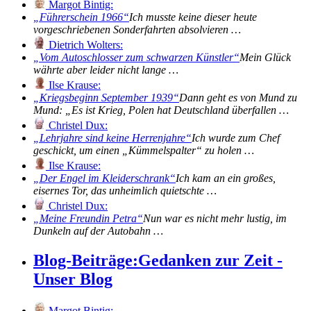
Margot Bintig:
Führerschein 1966
Ich musste keine dieser heute
vorgeschriebenen Sonderfahrten absolvieren …
Dietrich Wolters:
Vom Autoschlosser zum schwarzen Künstler
Mein Glück
währte aber leider nicht lange …
Ilse Krause:
Kriegsbeginn September 1939
Dann geht es von Mund zu
Mund: „Es ist Krieg, Polen hat Deutschland überfallen …
Christel Dux:
Lehrjahre sind keine Herrenjahre
Ich wurde zum Chef
geschickt, um einen „Kümmelspalter“ zu holen …
Ilse Krause:
Der Engel im Kleiderschrank
Ich kam an ein großes,
eisernes Tor, das unheimlich quietschte …
Christel Dux:
Meine Freundin Petra
Nun war es nicht mehr lustig, im
Dunkeln auf der Autobahn …
Blog-Beiträge:
Gedanken zur Zeit -
Unser Blog
Margot Bintig: