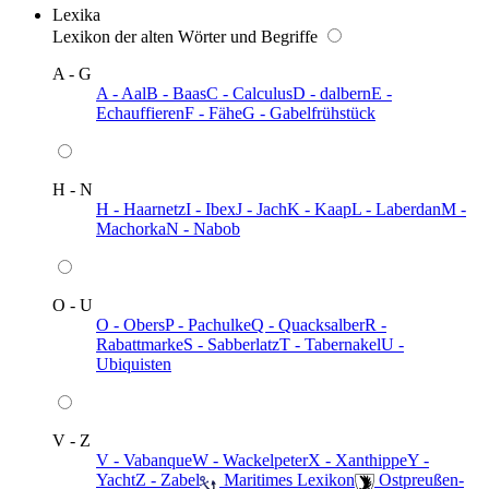
Lexika
Lexikon der alten Wörter und Begriffe
A - G
A - Aal
B - Baas
C - Calculus
D - dalbern
E -
Echauffieren
F - Fähe
G - Gabelfrühstück
H - N
H - Haarnetz
I - Ibex
J - Jach
K - Kaap
L - Laberdan
M -
Machorka
N - Nabob
O - U
O - Obers
P - Pachulke
Q - Quacksalber
R -
Rabattmarke
S - Sabberlatz
T - Tabernakel
U -
Ubiquisten
V - Z
V - Vabanque
W - Wackelpeter
X - Xanthippe
Y -
Yacht
Z - Zabel
️ Maritimes Lexikon
️ Ostpreußen-