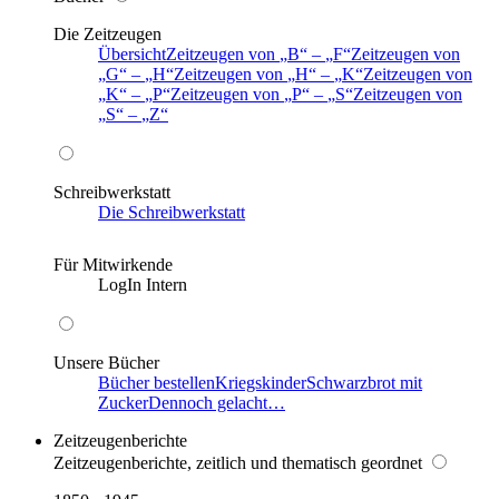
Die Zeitzeugen
Übersicht
Zeitzeugen von
B
–
F
Zeitzeugen von
G
–
H
Zeitzeugen von
H
–
K
Zeitzeugen von
K
–
P
Zeitzeugen von
P
–
S
Zeitzeugen von
S
–
Z
Schreibwerkstatt
Die Schreibwerkstatt
Für Mitwirkende
LogIn Intern
Unsere Bücher
Bücher bestellen
Kriegskinder
Schwarzbrot mit
Zucker
Dennoch gelacht…
Zeitzeugenberichte
Zeitzeugenberichte, zeitlich und thematisch geordnet