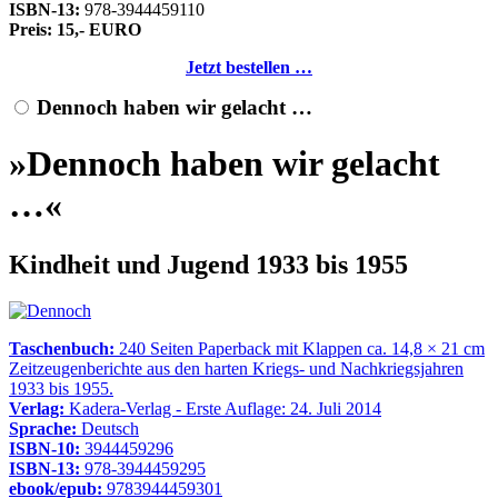
ISBN-13:
978-3944459110
Preis: 15,- EURO
Jetzt bestellen …
Dennoch haben wir gelacht …
»Dennoch haben wir gelacht
…«
Kindheit und Jugend 1933 bis 1955
Taschenbuch:
240 Seiten Paperback mit Klappen ca. 14,8 × 21 cm
Zeitzeugenberichte aus den harten Kriegs- und Nachkriegsjahren
1933 bis 1955.
Verlag:
Kadera-Verlag - Erste Auflage: 24. Juli 2014
Sprache:
Deutsch
ISBN-10:
3944459296
ISBN-13:
978-3944459295
ebook/epub:
9783944459301