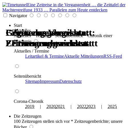
Eine Zeitreise in die Vergangenheit … die Zeittafel der
Machtergreifung 1933 … Parallelen zum Heute entdecken
Navigator
Start
Erinnerungswerkstatt:
Gegen das Vergessen:
Erinnerungswerkstatt:
Gegen das Vergessen:
Zeitzeugenberichte:
Zeitzeugenberichte:
Aktuelles
Aktuelles * Termine * Seitenüberblick * Chronik einer
Zeitzeugen berichten
Erinnerungswerkstatt
Zeitzeugen berichten
Erinnerungswerkstatt
Erinnerungswerkstatt
Erinnerungswerkstatt
Pandemie
Aktuelles / Termine
Leitartikel & Termine
Aktuelle Mitteilungen
RSS-Feed
Seitenübersicht
Sitemap
Impressum
Datenschutz
Corona-Chronik
2019
|
2020
2021
|
2022
2023
|
2025
Die Zeitzeugen
100 Zeitzeugen stellen sich vor * Zeitzeugenberichte; unsere
Bücher