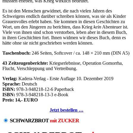
mussten erleben, was Krieg wirklich bedeutet.
Es ist den Menschen gewidmet, die nach vielen Jahren des
Schweigens endlich darüber schreiben können, was sie als Kinder
Grauenvolles erlebt haben. Sie kommen in diesen Geschichten zu
Wort, um den Jüngeren zu berichten, dass Krieg
kein
Abenteuer ist.
Viele von ihnen sind schon verstorben, leben aber in diesem Buch,
in ihren Geschichten fort. Ihnen widmen wir dieses Buch, denn es
hätte ohne sie nicht geschrieben werden können.
Taschenbuch:
246 Seiten, Softcover / ca. 148 × 210 mm (DIN A5)
43 Zeitzeugenberichte:
Kriegserlebnisse, Operation Gomorrha,
Flucht, Verschleppung und Vertreibung.
Verlag:
Kadera-Verlag - Erste Auflage 10. Dezember 2019
Sprache:
Deutsch
ISBN:
978-3-948218-12-6 Paperback
ISBN:
978-3-948218-13-3 e-Book
Preis: 14,- EURO
Jetzt bestellen …
SCHWARZBROT
mit ZUCKER