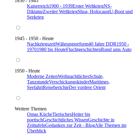
1850 - 1945
Kaiserreich
1900 - 1939
Erster Weltkrieg
NS-
Diktatur
Zweiter Weltkrieg
Shoa, Holocaust
U-Boot und
Seekrieg
1945 - 1950 - Heute
Nachkriegszeit
Währungsreform
40 Jahre DDR
1950 -
1970
1980 bis Heute
Fluchtgeschichten
Rund ums Auto
1950 - Heute
Moderne Zeiten
Weihnachtliches
Schule,
Tanzstunde
Verschickungskinder
Maritimes,
Seefahrt
Reiseberichte
Der vordere Orient
Weitere Themen
Omas Küche
Tierisches
Heiter bis
poetisch
Geschichtliches Wissen
Geschichte in
Zeittafeln
Gedanken zur Zeit - Blog
Alle Themen im
Überblick