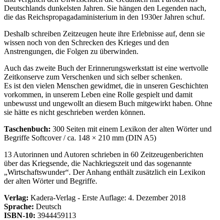
Deutschlands dunkelsten Jahren. Sie hängen den Legenden nach,
die das Reichspropagadaministerium in den 1930er Jahren schuf.
Deshalb schreiben Zeitzeugen heute ihre Erlebnisse auf, denn sie
wissen noch von den Schrecken des Krieges und den
Anstrengungen, die Folgen zu überwinden.
Auch das zweite Buch der Erinnerungswerkstatt ist eine wertvolle
Zeitkonserve zum Verschenken und sich selber schenken.
Es ist den vielen Menschen gewidmet, die in unseren Geschichten
vorkommen, in unserem Leben eine Rolle gespielt und damit
unbewusst und ungewollt an diesem Buch mitgewirkt haben. Ohne
sie hätte es nicht geschrieben werden können.
Taschenbuch:
300 Seiten mit einem Lexikon der alten Wörter und
Begriffe Softcover / ca. 148 × 210 mm (DIN A5)
13 Autorinnen und Autoren schrieben in 60 Zeitzeugenberichten
über das Kriegsende, die Nachkriegszeit und das sogenannte
Wirtschaftswunder
. Der Anhang enthält zusätzlich ein Lexikon
der alten Wörter und Begriffe.
Verlag:
Kadera-Verlag - Erste Auflage: 4. Dezember 2018
Sprache:
Deutsch
ISBN-10:
3944459113