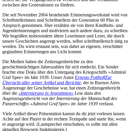
zwischen den Generationen zu fördern.
Die seit November 2004 bestehende Erinnerungswerkstatt wird von
Schriftstellerinnen und Schriftstellern der Generation 60 Plus in
Anspruch genommen. Hier erzählen sie von ihren Kindheits- und
Jugenderinnerungen und motivieren auch andere dazu, zu schreiben.
Wir begrüßen insbesondere ältere Leserinnen und Leser, die durch
unsere Geschichten angeregt werden, selbst schriftstellerisch tätig zu
werden. Du wirst erstaunt sein, was dabei an eigenen, verschüttet
geglaubten Erinnerungen ans Licht kommt.
Die Medien haben die Zeitzeugenberichte zu den
geschichtsträchtigen Jahreszahlen für sich entdeckt. Ein Sender
brachte eine Doku über den Untergang des Kriegsschiffs »Admiral
Graf Spee« im Jahr 1939. Unser Autor
Ernesto Potthoff
Zur
Übersicht aller seiner Artikel und Berichte
, der in Buenos Aires
Augenzeuge der Geschehnisse war, hat einen Zeitzeugenbericht
über die
»Internierung in Argentinien«
Lese dazu den
Augenzeugenbericht von der Internierung der Mannschaft des
Panzerschiffes »Admiral Graf Spee« im Jahre 1939
verfasst.
Viele Artikel dieser Präsentation kannst du dir jetzt vorlesen lassen.
Achte auf den Player in der rechten Textspalte und starte ihn, wenn
er angezeigt wird. (Lautsprecher einschalten, es sollte mit allen
aktuellen Browsern funktionieren.)