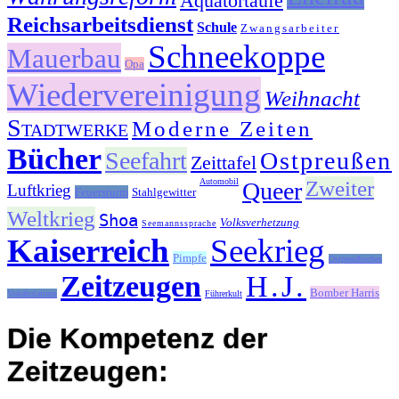
Äquatortaufe
Reichsarbeitsdienst
Schule
Zwangsarbeiter
Schneekoppe
Mauerbau
Opa
Wiedervereinigung
Weihnacht
Stadtwerke
Moderne Zeiten
Bücher
Seefahrt
Ostpreußen
Zeittafel
Automobil
Zweiter
Queer
Luftkrieg
Feuersturm
Stahlgewitter
Weltkrieg
Shoa
Volksverhetzung
Seemannssprache
Kaiserreich
Seekrieg
Pimpfe
Ostpreußisches
Zeitzeugen
H.J.
Bomber Harris
Vokabularium
Führerkult
Die Kompetenz der
Zeitzeugen: