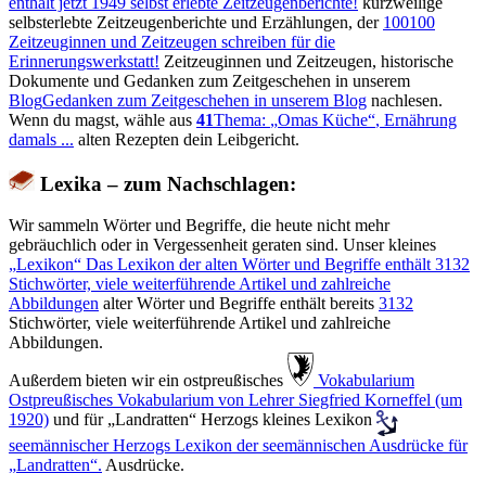
enthält jetzt
1949
selbst erlebte Zeitzeugenberichte!
kurzweilige
selbsterlebte Zeitzeugenberichte und Erzählungen, der
100
100
Zeitzeuginnen und Zeitzeugen schreiben für die
Erinnerungswerkstatt!
Zeitzeuginnen und Zeitzeugen, historische
Dokumente und Gedanken zum Zeitgeschehen in unserem
Blog
Gedanken zum Zeitgeschehen in unserem Blog
nachlesen.
Wenn du magst, wähle aus
41
Thema:
Omas Küche
, Ernährung
damals ...
alten Rezepten dein Leibgericht.
Lexika – zum Nachschlagen:
Wir sammeln Wörter und Begriffe, die heute nicht mehr
gebräuchlich oder in Vergessenheit geraten sind. Unser kleines
Lexikon
Das Lexikon der alten Wörter und Begriffe enthält
3132
Stichwörter, viele weiterführende Artikel und zahlreiche
Abbildungen
alter Wörter und Begriffe enthält bereits
3132
Stichwörter, viele weiterführende Artikel und zahlreiche
Abbildungen.
Außerdem bieten wir ein ostpreußisches
️ Vokabularium
Ostpreußisches Vokabularium von Lehrer Siegfried Korneffel (um
1920)
und für
Landratten
Herzogs kleines Lexikon
seemännischer
Herzogs Lexikon der seemännischen Ausdrücke für
Landratten
.
Ausdrücke.