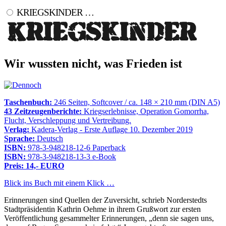
KRIEGSKINDER …
Wir wussten nicht, was Frieden ist
Taschenbuch:
246 Seiten, Softcover / ca. 148 × 210 mm (DIN A5)
43 Zeitzeugenberichte:
Kriegserlebnisse, Operation Gomorrha,
Flucht, Verschleppung und Vertreibung.
Verlag:
Kadera-Verlag - Erste Auflage 10. Dezember 2019
Sprache:
Deutsch
ISBN:
978-3-948218-12-6 Paperback
ISBN:
978-3-948218-13-3 e-Book
Preis: 14,- EURO
Blick ins Buch mit einem Klick …
Erinnerungen sind Quellen der Zuversicht, schrieb Norderstedts
Stadtpräsidentin Kathrin Oehme in ihrem Grußwort zur ersten
Veröffentlichung gesammelter Erinnerungen,
denn sie sagen uns,