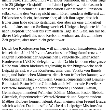
meine Seite. Heintze-Lintorf war leider verhindert, da an dem Tage
sein 25-jähriges Ortsjubiläum in Lintorf gefeiert wurde, das auch
sonst die Teilnehmer aus der Inspektion Buer fernhielt. Penshorn
selbst konnte den Vortrag nicht mehr hören, sondern stellte erst zur
Diskussion sich ein, bedauerte aber, als ich ihm sagte, dass ich
früher zum Eide ebenso gestanden, dies aber als eine Unklarheit
erkannt hätte, meinen Stellungswechsel. Übrigens begleitete ich ihn
nach Diepholz und war bis zum andern Tage sein Gast, sah mir bei
dieser Gelegenheit das neue Kreiskrankenhaus an, das zu meiner
Zeit geplant, aber noch nicht gebaut war.
Da ich bei Konferenzen bin, will ich gleich noch hinzufügen, dass
ich seit dem Jahr 1910 vom Ausschuss der Pfingstkonferenz zur
engeren Konferenz der Allgemeinen Evangelisch-Lutherischen
Konferenzen [AELK] delegiert wurde. Da bin ich denn eine ganze
Reihe von Jahren hindurch regelmäßig in der Pfingstwoche nach
Leipzig gereist, wo die Konferenz unter dem Vorsitz von Ihmels
tagte, und habe neben Männern, die ich von früher her kannte, wie
Oberkirchenrat Haack-Schwerin, General-Superintendent Braune-
Rudolstadt Pastor Möller-Gütersloh auch Männer wie Exzellenz
Petersen-Hamburg, Generalsuperintendent [Theodor] Kaftan,
Generalsuperintendent [Wilhelm] Zöllner-Münster, Pastor Siebold-
Gütersloh, Superintendent Wetzel-Neumark und Superintendent
Matthes-Kolberg kennen gelernt. Auch meinen alten Freund Brauer
sah ich wieder. Da in dieselbe Woche das Leipziger Missionsfest