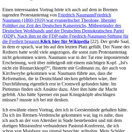
Einen interessanten Vortrag hörte ich auch auf dem in Bremen
tagenden Protestantentag von
Friedrich Naumann
Friedrich
Naumann (1860-1919) war evangelischer Theologe, liberaler
Politiker zur Zeit des Deutschen Kaiserreichs, Mitbegründer des
Deutschen Werkbunds und der Deutschen Demokratischen Partei
(DDP). Nach ihm ist die FDP-nahe Friedrich-Naumann-Stiftung für
die Freiheit benannt.
Klick hier für Wikipedia
[22]
. Der große Saal,
in dem er sprach, war bis auf den letzten Platz gefüllt. Der Name des
Redners hatte wohl viele angezogen, die sonst zum Protestantentag
nicht gekommen wären. Naumann war in der Tat eine imponierende
Erscheinung, weit über mittelgroß mit einem mächtigen Kopf.
Ist's
nicht ein Bismarckkopf?
, flüsterte mir Goßmann zu, der auch von
Kirchweyhe gekommen war. Naumann führte aus, dass die
Reformation, die in Deutschland stecken geblieben wäre, ihre
Durchführung eigentlich erst in Cromwell gefunden hätte. Im
Pietismus finden sich Ansätze dazu. Aber ihm hätte die Macht
gefehlt. Also hätte Speener ein paar Königsköpfe abschlagen
müssen? musste ich bei mir denken.
Ich erwähnte einen Vortrag, den ich in Geestemünde gehalten hätte.
Da ich ins Bremen-Verdensche gekommen war, lag es nahe, dass
ich auch an der von Altersher in Stade bestehenden und mit dem
dortigen Missionsfest verbundenen Pastoral-Konferenz, die ich
schon von Moisburg aus einmal besuchte, teilnahm. Mein Schüler