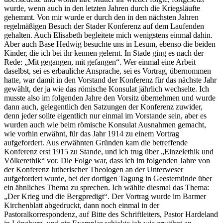
wurde, wenn auch in den letzten Jahren durch die Kriegsläufte
gehemmt. Von mir wurde er durch den in den nächsten Jahren
regelmäßigen Besuch der Stader Konferenz auf dem Laufenden
gehalten. Auch Elisabeth begleitete mich wenigstens einmal dahin.
Aber auch Base Hedwig besuchte uns in Lesum, ebenso die beiden
Kinder, die ich bei ihr kennen gelernt. In Stade ging es nach der
Rede:
Mit gegangen, mit gefangen
. Wer einmal eine Arbeit
daselbst, sei es erbauliche Ansprache, sei es Vortrag, übernommen
hatte, war damit in den Vorstand der Konferenz für das nächste Jahr
gewählt, der ja wie das römische Konsulat jährlich wechselte. Ich
musste also im folgenden Jahre den Vorsitz übernehmen und wurde
dann auch, gelegentlich den Satzungen der Konferenz zuwider,
denn jeder sollte eigentlich nur einmal im Vorstande sein, aber es
wurden auch wie beim römische Konsulat Ausnahmen gemacht,
wie vorhin erwähnt, für das Jahr 1914 zu einem Vortrag
aufgefordert. Aus erwähnten Gründen kam die betreffende
Konferenz erst 1915 zu Stande, und ich trug über
Einzelethik und
Völkerethik
vor. Die Folge war, dass ich im folgenden Jahre von
der Konferenz lutherischer Theologen an der Unterweser
aufgefordert wurde, bei der dortigen Tagung in Geestemünde über
ein ähnliches Thema zu sprechen. Ich wählte diesmal das Thema:
Der Krieg und die Bergpredigt
. Der Vortrag wurde im Barmer
Kirchenblatt abgedruckt, dann noch einmal in der
Pastoralkorrespondenz, auf Bitte des Schriftleiters, Pastor Hardeland