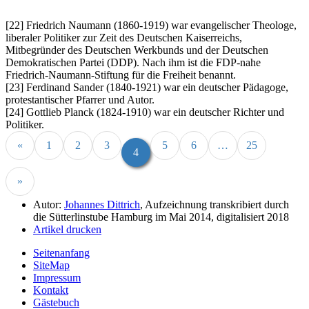
[22] Friedrich Naumann (1860-1919) war evangelischer Theologe,
liberaler Politiker zur Zeit des Deutschen Kaiserreichs,
Mitbegründer des Deutschen Werkbunds und der Deutschen
Demokratischen Partei (DDP). Nach ihm ist die FDP-nahe
Friedrich-Naumann-Stiftung für die Freiheit benannt.
[23] Ferdinand Sander (1840-1921) war ein deutscher Pädagoge,
protestantischer Pfarrer und Autor.
[24] Gottlieb Planck (1824-1910) war ein deutscher Richter und
Politiker.
«
1
2
3
5
6
…
25
4
»
Autor:
Johannes Dittrich
, Aufzeichnung transkribiert durch
die Sütterlinstube Hamburg im Mai 2014, digitalisiert 2018
Artikel drucken
Seitenanfang
SiteMap
Impressum
Kontakt
Gästebuch