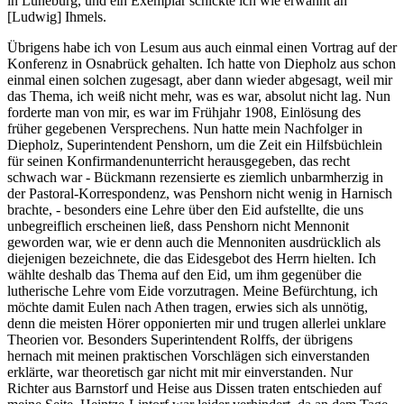
in Lüneburg, und ein Exemplar schickte ich wie erwähnt an
[Ludwig] Ihmels.
Übrigens habe ich von Lesum aus auch einmal einen Vortrag auf der
Konferenz in Osnabrück gehalten. Ich hatte von Diepholz aus schon
einmal einen solchen zugesagt, aber dann wieder abgesagt, weil mir
das Thema, ich weiß nicht mehr, was es war, absolut nicht lag. Nun
forderte man von mir, es war im Frühjahr 1908, Einlösung des
früher gegebenen Versprechens. Nun hatte mein Nachfolger in
Diepholz, Superintendent Penshorn, um die Zeit ein Hilfsbüchlein
für seinen Konfirmandenunterricht herausgegeben, das recht
schwach war - Bückmann rezensierte es ziemlich unbarmherzig in
der Pastoral-Korrespondenz, was Penshorn nicht wenig in Harnisch
brachte, - besonders eine Lehre über den Eid aufstellte, die uns
unbegreiflich erscheinen ließ, dass Penshorn nicht Mennonit
geworden war, wie er denn auch die Mennoniten ausdrücklich als
diejenigen bezeichnete, die das Eidesgebot des Herrn hielten. Ich
wählte deshalb das Thema auf den Eid, um ihm gegenüber die
lutherische Lehre vom Eide vorzutragen. Meine Befürchtung, ich
möchte damit Eulen nach Athen tragen, erwies sich als unnötig,
denn die meisten Hörer opponierten mir und trugen allerlei unklare
Theorien vor. Besonders Superintendent Rolffs, der übrigens
hernach mit meinen praktischen Vorschlägen sich einverstanden
erklärte, war theoretisch gar nicht mit mir einverstanden. Nur
Richter aus Barnstorf und Heise aus Dissen traten entschieden auf