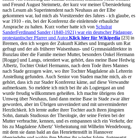
und Freund August Steinmetz, der kurz vor meiner Übersiedelung
nach Lesum als Superintendent nach Neuhaus an der Elbe
gekommen war, lud mich als Vorsitzender des Jahres - ich glaube, es
war 1910 - ein, bei der Konferenz die einleitende erbauliche
Ansprache zu halten. Kurz vorher hatte ich von
Schulrat
Sander
Ferdinand Sander (1840-1921) war ein deutscher Pädagoge,
protestantischer Pfarrer und Autor.
Klick hier für Wikipedia
[23]
in
Bremen, den ich wegen der Zukunft Käthes und Irmgards um Rat
gefragt und der als früherer Waisenhaus- und Gymnasialdirektor in
Bunzlau über die Familie meiner Mutter, besonders Onkel Hermann
[Rogge] und Langs, orientiert war, gehört, dass meine Base Hedwig
Albertz, Tochter Onkel Hermanns, nach dem Tode ihres Mannes
nach Stade gezogen wäre, wo ihre Tochter Magdalene als Lehrerin
Anstellung gefunden. Auch Senior von Staden machte mich, als er
gehört, dass ich zur Stader Konferenz käme, auf diese Verwandte
aufmerksam. So meldete ich mich bei ihr als Logiergast an und
wurde freudig willkommen geheißen. Ich machte übrigens den
Umweg über Neuhaus, fand dann meine Base in Stade zwar älter
geworden, aber im Übrigen unverändert und mit unverminderter
Herzlichkeit. Ich lernte außer ihrer Tochter auch ihren jüngsten
Sohn, damals Studiosus der Theologie, der seine Ferien bei der
Mutter verbrachte, kennen, und es entspannen sich ein Verkehr, der
bis zu Magdalene Albertz' Verheiratung mit Wilhelm Wendebourg,
mit dem sie dann bald an das Henriettenstift in Hannover
übersiedelte und wohin ihre Mutter ihr wieder folgte, fortgesetzt