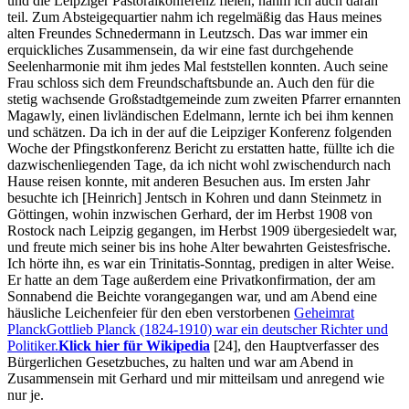
und die Leipziger Pastoralkonferenz fielen, nahm ich auch daran
teil. Zum Absteigequartier nahm ich regelmäßig das Haus meines
alten Freundes Schnedermann in Leutzsch. Das war immer ein
erquickliches Zusammensein, da wir eine fast durchgehende
Seelenharmonie mit ihm jedes Mal feststellen konnten. Auch seine
Frau schloss sich dem Freundschaftsbunde an. Auch den für die
stetig wachsende Großstadtgemeinde zum zweiten Pfarrer ernannten
Magawly, einen livländischen Edelmann, lernte ich bei ihm kennen
und schätzen. Da ich in der auf die Leipziger Konferenz folgenden
Woche der Pfingstkonferenz Bericht zu erstatten hatte, füllte ich die
dazwischenliegenden Tage, da ich nicht wohl zwischendurch nach
Hause reisen konnte, mit anderen Besuchen aus. Im ersten Jahr
besuchte ich [Heinrich] Jentsch in Kohren und dann Steinmetz in
Göttingen, wohin inzwischen Gerhard, der im Herbst 1908 von
Rostock nach Leipzig gegangen, im Herbst 1909 übergesiedelt war,
und freute mich seiner bis ins hohe Alter bewahrten Geistesfrische.
Ich hörte ihn, es war ein Trinitatis-Sonntag, predigen in alter Weise.
Er hatte an dem Tage außerdem eine Privatkonfirmation, der am
Sonnabend die Beichte vorangegangen war, und am Abend eine
häusliche Leichenfeier für den eben verstorbenen
Geheimrat
Planck
Gottlieb Planck (1824-1910) war ein deutscher Richter und
Politiker.
Klick hier für Wikipedia
[24]
, den Hauptverfasser des
Bürgerlichen Gesetzbuches, zu halten und war am Abend in
Zusammensein mit Gerhard und mir mitteilsam und anregend wie
nur je.