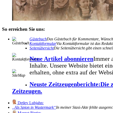
So erreichen Sie uns:
Gästebuch
Das Gästebuch für Kommentare, Wünsche
Kontaktformular
Via Kontaktformular ist das Redakti
Seitenübersicht
Die Seitenübersicht gibt einen schn
Neue Artikel abonnieren
Immer a
Inhalte. Unsere Website bietet e
erhalten, ohne extra auf der Webs
Neuste Zeitzeugenberichte:
Die 
Zeitzeugen.
Detlev Lubjahn:
Als Spion in Wustermark
In meiner Stasi-Akte fehlte ausgere
Margot Bintig: