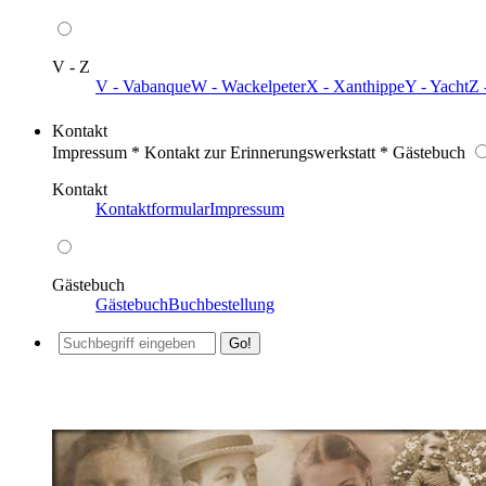
V - Z
V - Vabanque
W - Wackelpeter
X - Xanthippe
Y - Yacht
Z 
Kontakt
Impressum * Kontakt zur Erinnerungswerkstatt * Gästebuch
Kontakt
Kontaktformular
Impressum
Gästebuch
Gästebuch
Buchbestellung