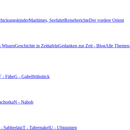
chickungskinder
Maritimes, Seefahrt
Reiseberichte
Der vordere Orient
s Wissen
Geschichte in Zeittafeln
Gedanken zur Zeit - Blog
Alle Themen 
F - Fähe
G - Gabelfrühstück
achorka
N - Nabob
 - Sabberlatz
T - Tabernakel
U - Ubiquisten