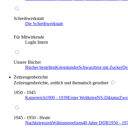
Schreibwerkstatt
Die Schreibwerkstatt
Für Mitwirkende
LogIn Intern
Unsere Bücher
Bücher bestellen
Kriegskinder
Schwarzbrot mit Zucker
De
Zeitzeugenberichte
Zeitzeugenberichte, zeitlich und thematisch geordnet
1850 - 1945
Kaiserreich
1900 - 1939
Erster Weltkrieg
NS-Diktatur
Zwei
1945 - 1950 - Heute
Nachkriegszeit
Währungsreform
40 Jahre DDR
1950 - 19