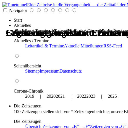
Eine Zeitreise in die Vergangenheit … die Zeittafel d
Navigator
Start
Aktuelles
Erinnerungswerkstatt: Zeitzeu
Gegen das Vergessen: Erinneru
Erinnerungswerkstatt: Zeitzeu
Gegen das Vergessen: Erinneru
Zeitzeugenberichte: Erinneru
Zeitzeugenberichte: Erinneru
Aktuelles * Termine * Seitenüberblick * Chronik einer Pandem
Aktuelles / Termine
Leitartikel & Termine
Aktuelle Mitteilungen
RSS-Feed
Seitenübersicht
Sitemap
Impressum
Datenschutz
Corona-Chronik
2019
|
2020
2021
|
2022
2023
|
2025
Die Zeitzeugen
100 Zeitzeugen stellen sich vor * Zeitzeugenberichte; unsere B
Die Zeitzeugen
Übersicht
Zeitzeugen von
B
–
F
Zeitzeugen von
G