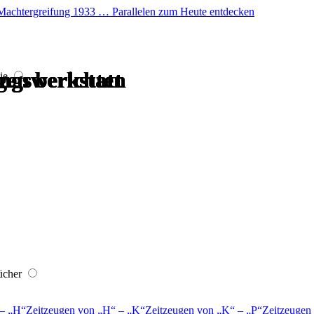
er Machtergreifung 1933 … Parallelen zum Heute entdecken
gen berichten
ngswerkstatt
gen berichten
ngswerkstatt
ngswerkstatt
ngswerkstatt
ie
ücher
–
H
Zeitzeugen von
H
–
K
Zeitzeugen von
K
–
P
Zeitzeugen