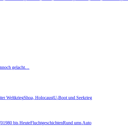
nnoch gelacht…
ter Weltkrieg
Shoa, Holocaust
U-Boot und Seekrieg
70
1980 bis Heute
Fluchtgeschichten
Rund ums Auto