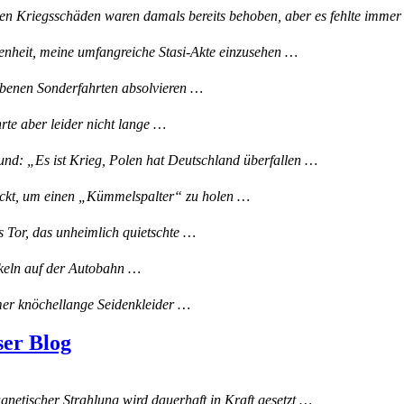
en Kriegsschäden waren damals bereits behoben, aber es fehlte imm
genheit, meine umfangreiche Stasi-Akte einzusehen …
iebenen Sonderfahrten absolvieren …
te aber leider nicht lange …
d: „Es ist Krieg, Polen hat Deutschland überfallen …
ickt, um einen „Kümmelspalter“ zu holen …
s Tor, das unheimlich quietschte …
nkeln auf der Autobahn …
er knöchellange Seidenkleider …
ser Blog
netischer Strahlung wird dauerhaft in Kraft gesetzt …