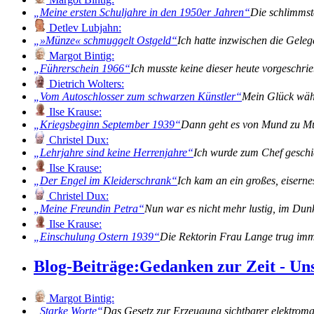
Meine ersten Schuljahre in den 1950er Jahren
Die schlimmst
Detlev Lubjahn:
»Münze« schmuggelt Ostgeld
Ich hatte inzwischen die Gele
Margot Bintig:
Führerschein 1966
Ich musste keine dieser heute vorgeschr
Dietrich Wolters:
Vom Autoschlosser zum schwarzen Künstler
Mein Glück währ
Ilse Krause:
Kriegsbeginn September 1939
Dann geht es von Mund zu Mun
Christel Dux:
Lehrjahre sind keine Herrenjahre
Ich wurde zum Chef gesch
Ilse Krause:
Der Engel im Kleiderschrank
Ich kam an ein großes, eiserne
Christel Dux:
Meine Freundin Petra
Nun war es nicht mehr lustig, im Du
Ilse Krause:
Einschulung Ostern 1939
Die Rektorin Frau Lange trug imm
Blog-Beiträge:
Gedanken zur Zeit - Un
Margot Bintig:
Starke Worte
Das Gesetz zur Erzeugung sichtbarer elektromag