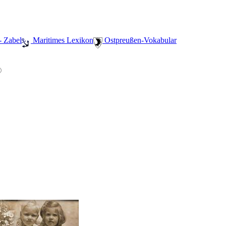
- Zabel
️ Maritimes Lexikon
️ Ostpreußen-Vokabular