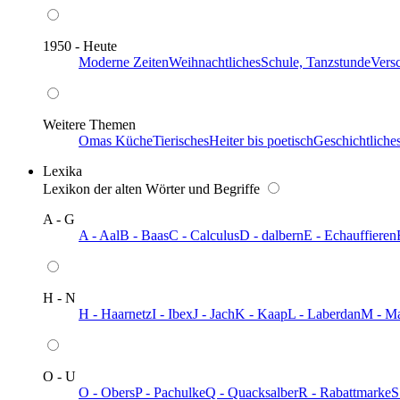
1950 - Heute
Moderne Zeiten
Weihnachtliches
Schule, Tanzstunde
Vers
Weitere Themen
Omas Küche
Tierisches
Heiter bis poetisch
Geschichtliche
Lexika
Lexikon der alten Wörter und Begriffe
A - G
A - Aal
B - Baas
C - Calculus
D - dalbern
E - Echauffieren
H - N
H - Haarnetz
I - Ibex
J - Jach
K - Kaap
L - Laberdan
M - M
O - U
O - Obers
P - Pachulke
Q - Quacksalber
R - Rabattmarke
S