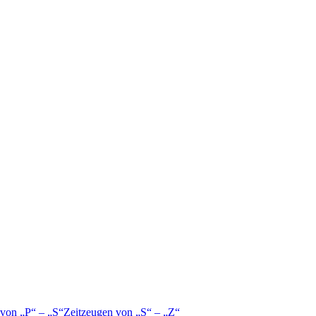
 von
P
–
S
Zeitzeugen von
S
–
Z