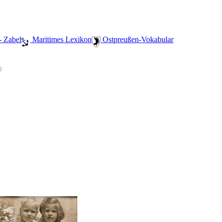
- Zabel
️ Maritimes Lexikon
️ Ostpreußen-Vokabular