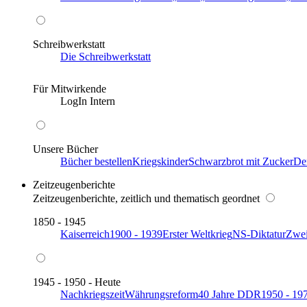
Schreibwerkstatt
Die Schreibwerkstatt
Für Mitwirkende
LogIn Intern
Unsere Bücher
Bücher bestellen
Kriegskinder
Schwarzbrot mit Zucker
De
Zeitzeugenberichte
Zeitzeugenberichte, zeitlich und thematisch geordnet
1850 - 1945
Kaiserreich
1900 - 1939
Erster Weltkrieg
NS-Diktatur
Zwei
1945 - 1950 - Heute
Nachkriegszeit
Währungsreform
40 Jahre DDR
1950 - 19