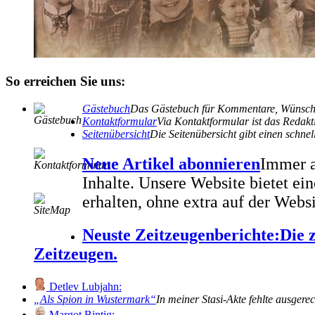
So erreichen Sie uns:
Gästebuch
Das Gästebuch für Kommentare, Wünsche
Kontaktformular
Via Kontaktformular ist das Redakti
Seitenübersicht
Die Seitenübersicht gibt einen schn
Neue Artikel abonnieren
Immer a
Inhalte. Unsere Website bietet e
erhalten, ohne extra auf der Webs
Neuste Zeitzeugenberichte:
Die 
Zeitzeugen.
Detlev Lubjahn:
Als Spion in Wustermark
In meiner Stasi-Akte fehlte ausgere
Margot Bintig: