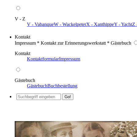
V - Z
V - Vabanque
W - Wackelpeter
X - Xanthippe
Y - Yacht
Z 
Kontakt
Impressum * Kontakt zur Erinnerungswerkstatt * Gästebuch
Kontakt
Kontaktformular
Impressum
Gästebuch
Gästebuch
Buchbestellung