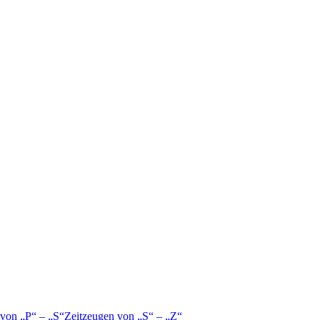
 von
P
–
S
Zeitzeugen von
S
–
Z