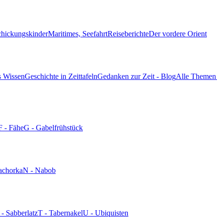
chickungskinder
Maritimes, Seefahrt
Reiseberichte
Der vordere Orient
s Wissen
Geschichte in Zeittafeln
Gedanken zur Zeit - Blog
Alle Themen 
F - Fähe
G - Gabelfrühstück
achorka
N - Nabob
 - Sabberlatz
T - Tabernakel
U - Ubiquisten