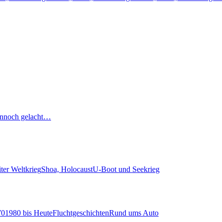
nnoch gelacht…
ter Weltkrieg
Shoa, Holocaust
U-Boot und Seekrieg
70
1980 bis Heute
Fluchtgeschichten
Rund ums Auto