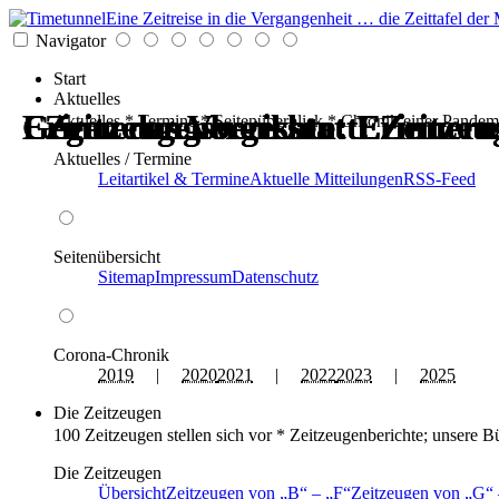
Eine Zeitreise in die Vergangenheit … die Zeittafel d
Navigator
Start
Aktuelles
Erinnerungswerkstatt: Zeitzeu
Gegen das Vergessen: Erinneru
Erinnerungswerkstatt: Zeitzeu
Gegen das Vergessen: Erinneru
Zeitzeugenberichte: Erinneru
Zeitzeugenberichte: Erinneru
Aktuelles * Termine * Seitenüberblick * Chronik einer Pandem
Aktuelles / Termine
Leitartikel & Termine
Aktuelle Mitteilungen
RSS-Feed
Seitenübersicht
Sitemap
Impressum
Datenschutz
Corona-Chronik
2019
|
2020
2021
|
2022
2023
|
2025
Die Zeitzeugen
100 Zeitzeugen stellen sich vor * Zeitzeugenberichte; unsere B
Die Zeitzeugen
Übersicht
Zeitzeugen von
B
–
F
Zeitzeugen von
G