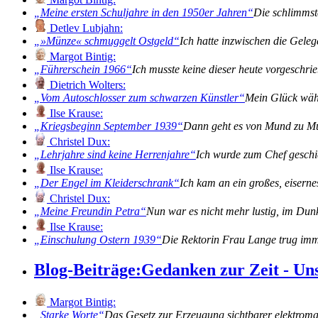
Meine ersten Schuljahre in den 1950er Jahren
Die schlimmst
Detlev Lubjahn:
»Münze« schmuggelt Ostgeld
Ich hatte inzwischen die Gele
Margot Bintig:
Führerschein 1966
Ich musste keine dieser heute vorgeschr
Dietrich Wolters:
Vom Autoschlosser zum schwarzen Künstler
Mein Glück währ
Ilse Krause:
Kriegsbeginn September 1939
Dann geht es von Mund zu Mun
Christel Dux:
Lehrjahre sind keine Herrenjahre
Ich wurde zum Chef gesch
Ilse Krause:
Der Engel im Kleiderschrank
Ich kam an ein großes, eiserne
Christel Dux:
Meine Freundin Petra
Nun war es nicht mehr lustig, im Du
Ilse Krause:
Einschulung Ostern 1939
Die Rektorin Frau Lange trug imm
Blog-Beiträge:
Gedanken zur Zeit - Un
Margot Bintig:
Starke Worte
Das Gesetz zur Erzeugung sichtbarer elektromag