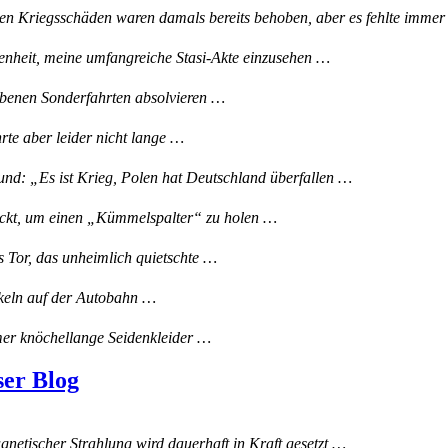
en Kriegsschäden waren damals bereits behoben, aber es fehlte imm
genheit, meine umfangreiche Stasi-Akte einzusehen …
iebenen Sonderfahrten absolvieren …
te aber leider nicht lange …
d: „Es ist Krieg, Polen hat Deutschland überfallen …
ickt, um einen „Kümmelspalter“ zu holen …
s Tor, das unheimlich quietschte …
nkeln auf der Autobahn …
er knöchellange Seidenkleider …
ser Blog
netischer Strahlung wird dauerhaft in Kraft gesetzt …