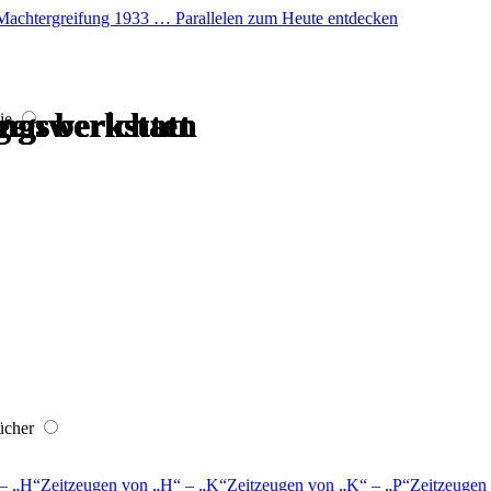
er Machtergreifung 1933 … Parallelen zum Heute entdecken
gen berichten
ngswerkstatt
gen berichten
ngswerkstatt
ngswerkstatt
ngswerkstatt
ie
ücher
–
H
Zeitzeugen von
H
–
K
Zeitzeugen von
K
–
P
Zeitzeugen