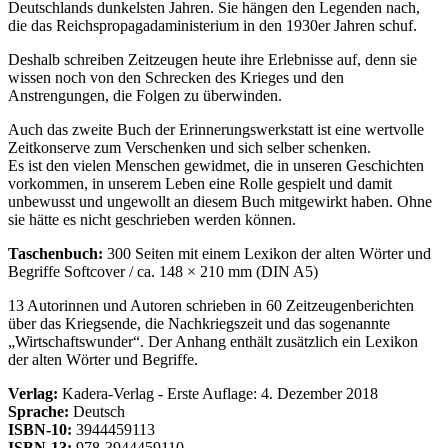
Deutschlands dunkelsten Jahren. Sie hängen den Legenden nach,
die das Reichspropagadaministerium in den 1930er Jahren schuf.
Deshalb schreiben Zeitzeugen heute ihre Erlebnisse auf, denn sie
wissen noch von den Schrecken des Krieges und den
Anstrengungen, die Folgen zu überwinden.
Auch das zweite Buch der Erinnerungswerkstatt ist eine wertvolle
Zeitkonserve zum Verschenken und sich selber schenken.
Es ist den vielen Menschen gewidmet, die in unseren Geschichten
vorkommen, in unserem Leben eine Rolle gespielt und damit
unbewusst und ungewollt an diesem Buch mitgewirkt haben. Ohne
sie hätte es nicht geschrieben werden können.
Taschenbuch:
300 Seiten mit einem Lexikon der alten Wörter und
Begriffe Softcover / ca. 148 × 210 mm (DIN A5)
13 Autorinnen und Autoren schrieben in 60 Zeitzeugenberichten
über das Kriegsende, die Nachkriegszeit und das sogenannte
Wirtschaftswunder
. Der Anhang enthält zusätzlich ein Lexikon
der alten Wörter und Begriffe.
Verlag:
Kadera-Verlag - Erste Auflage: 4. Dezember 2018
Sprache:
Deutsch
ISBN-10:
3944459113
ISBN-13:
978-3944459110