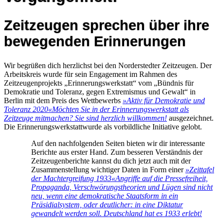
Zeitzeugen sprechen über ihre
bewegenden Erinnerungen
Wir begrüßen dich herzlichst bei den Norderstedter Zeitzeugen. Der
Arbeitskreis wurde für sein Engagement im Rahmen des
Zeitzeugenprojekts „Erinnerungswerkstatt“ vom „Bündnis für
Demokratie und Toleranz, gegen Extremismus und Gewalt“ in
Berlin mit dem Preis des Wettbewerbs
»Aktiv für Demokratie und
Toleranz 2020«
Möchten Sie in der Erinnerungswerkstatt als
Zeitzeuge mitmachen? Sie sind herzlich willkommen!
ausgezeichnet.
Die Erinnerungswerkstattwurde als vorbildliche Initiative gelobt.
Auf den nachfolgenden Seiten bieten wir dir interessante
Berichte aus erster Hand. Zum besseren Verständnis der
Zeitzeugenberichte kannst du dich jetzt auch mit der
Zusammenstellung wichtiger Daten in Form einer
»Zeittafel
der Machtergreifung 1933«
Angriffe auf die Pressefreiheit,
Propaganda, Verschwörungstheorien und Lügen sind nicht
neu, wenn eine demokratische Staatsform in ein
Präsidialsystem, oder deutlicher: in eine Diktatur
gewandelt werden soll. Deutschland hat es 1933 erlebt!