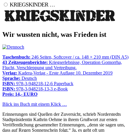
KRIEGSKINDER …
Wir wussten nicht, was Frieden ist
Taschenbuch:
246 Seiten, Softcover / ca. 148 × 210 mm (DIN A5)
43 Zeitzeugenberichte:
Kriegserlebnisse, Operation Gomorrha,
Flucht, Verschleppung und Vertreibung.
Verlag:
Kadera-Verlag - Erste Auflage 10. Dezember 2019
Sprache:
Deutsch
ISBN:
978-3-948218-12-6 Paperback
ISBN:
978-3-948218-13-3 e-Book
Preis: 14,- EURO
Blick ins Buch mit einem Klick …
Erinnerungen sind Quellen der Zuversicht, schrieb Norderstedts
Stadtpräsidentin Kathrin Oehme in ihrem Grußwort zur ersten
Veröffentlichung gesammelter Erinnerungen,
denn sie sagen uns,
dass auf Regen Sonnenschein folgt.
Ja, es geht oft um