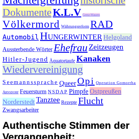
historische
Dokumente
K.L.V
Grenz-Mauern
Völkermord
RAD
Währungsreform
Hungerwinter
Automobil
Helgoland
Ehefrau
Zeitzeugen
Aussterbende Wörter
Kanaken
Hitler-Jugend
Äquatortaufe
Wiedervereinigung
Opi
Seemannssprache
Queer
Operation Gomorrha
Pimpfe
Ostpreußen
Feuersturm
NSDAP
Arnsdorf
Tanztee
Flucht
Norderstedt
Rezepte
Zwangsarbeiter
Authentische Stimmen der
Vergangenheit: