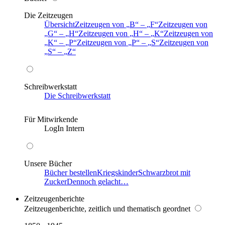
Die Zeitzeugen
Übersicht
Zeitzeugen von
B
–
F
Zeitzeugen von
G
–
H
Zeitzeugen von
H
–
K
Zeitzeugen von
K
–
P
Zeitzeugen von
P
–
S
Zeitzeugen von
S
–
Z
Schreibwerkstatt
Die Schreibwerkstatt
Für Mitwirkende
LogIn Intern
Unsere Bücher
Bücher bestellen
Kriegskinder
Schwarzbrot mit
Zucker
Dennoch gelacht…
Zeitzeugenberichte
Zeitzeugenberichte, zeitlich und thematisch geordnet