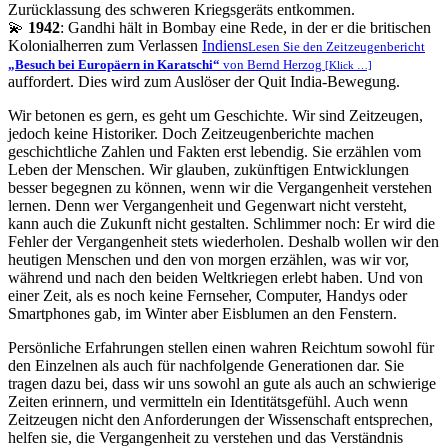
Zurücklassung des schweren Kriegsgeräts entkommen.
💫
1942
: Gandhi hält in Bombay eine Rede, in der er die britischen
Kolonialherren zum Verlassen
Indiens
Lesen Sie den Zeitzeugenbericht
Besuch bei Europäern in Karatschi
von Bernd Herzog
[Klick …]
auffordert. Dies wird zum Auslöser der Quit India-Bewegung.
Wir betonen es gern, es geht um Geschichte. Wir sind Zeitzeugen,
jedoch keine Historiker. Doch Zeitzeugenberichte machen
geschichtliche Zahlen und Fakten erst lebendig. Sie erzählen vom
Leben der Menschen. Wir glauben, zukünftigen Entwicklungen
besser begegnen zu können, wenn wir die Vergangenheit verstehen
lernen. Denn wer Vergangenheit und Gegenwart nicht versteht,
kann auch die Zukunft nicht gestalten. Schlimmer noch: Er wird die
Fehler der Vergangenheit stets wiederholen. Deshalb wollen wir den
heutigen Menschen und den von morgen erzählen, was wir vor,
während und nach den beiden Weltkriegen erlebt haben. Und von
einer Zeit, als es noch keine Fernseher, Computer, Handys oder
Smartphones gab, im Winter aber Eisblumen an den Fenstern.
Persönliche Erfahrungen stellen einen wahren Reichtum sowohl für
den Einzelnen als auch für nachfolgende Generationen dar. Sie
tragen dazu bei, dass wir uns sowohl an gute als auch an schwierige
Zeiten erinnern, und vermitteln ein Identitätsgefühl. Auch wenn
Zeitzeugen nicht den Anforderungen der Wissenschaft entsprechen,
helfen sie, die Vergangenheit zu verstehen und das Verständnis