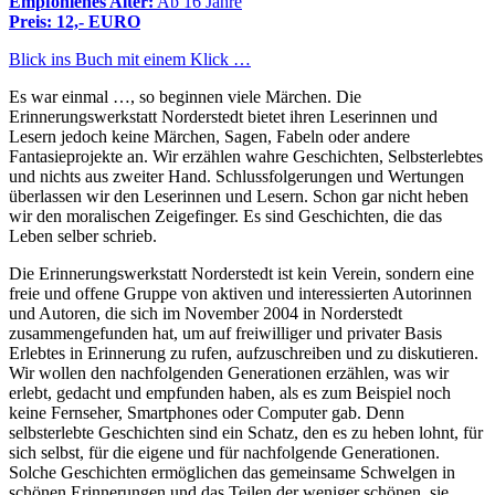
Empfohlenes Alter:
Ab 16 Jahre
Preis: 12,- EURO
Blick ins Buch mit einem Klick …
Es war einmal …, so beginnen viele Märchen. Die
Erinnerungswerkstatt Norderstedt bietet ihren Leserinnen und
Lesern jedoch keine Märchen, Sagen, Fabeln oder andere
Fantasieprojekte an. Wir erzählen wahre Geschichten, Selbsterlebtes
und nichts aus zweiter Hand. Schlussfolgerungen und Wertungen
überlassen wir den Leserinnen und Lesern. Schon gar nicht heben
wir den moralischen Zeigefinger. Es sind Geschichten, die das
Leben selber schrieb.
Die Erinnerungswerkstatt Norderstedt ist kein Verein, sondern eine
freie und offene Gruppe von aktiven und interessierten Autorinnen
und Autoren, die sich im November 2004 in Norderstedt
zusammengefunden hat, um auf freiwilliger und privater Basis
Erlebtes in Erinnerung zu rufen, aufzuschreiben und zu diskutieren.
Wir wollen den nachfolgenden Generationen erzählen, was wir
erlebt, gedacht und empfunden haben, als es zum Beispiel noch
keine Fernseher, Smartphones oder Computer gab. Denn
selbsterlebte Geschichten sind ein Schatz, den es zu heben lohnt, für
sich selbst, für die eigene und für nachfolgende Generationen.
Solche Geschichten ermöglichen das gemeinsame Schwelgen in
schönen Erinnerungen und das Teilen der weniger schönen, sie