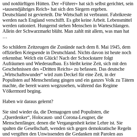
und notdürftigen Hütten. Der »Führer« hat sich selbst gerichtet, sein
»tausendjähriges Reich« hat sich den Siegern ergeben.
Deutschland ist gevierteilt. Die Wirtschaft ist verbrannt. Fabrikreste
werden nach England verschifft. Es gibt keine Arbeit. Lebensmittel
werden rationiert. Hungernd stehen Menschen in Warteschlangen.
Allein der Schwarzmarkt blüht. Man zahlt mit allem, was man hat
…
So schildern Zeitzeugen die Zustände nach dem 8. Mai 1945, dem
offiziellen Kriegsende in Deutschland. Nichts davon ist heute noch
erkennbar. Welch ein Glück! Nach der Schockstarre folgt
Aufräumen und Wiederaufbau. Es bleibt keine Zeit, sich mit den
Geschehnissen des »Dritten Reichs« zu befassen. Das deutsche
Wirtschaftswunder
wird zum Deckel für eine Zeit, in der
Populisten auf Menschenfang gingen und ein ganzes Volk zu Tätern
machte, die bereit waren wegzusehen, während das Regime
Völkermord beging.
Haben wir daraus gelernt?
Sie sind wieder da, die Demagogen und Populisten, die
Querdenker
, Holocaust- und Corona-Leugner, die
Menschenfänger, denen die Vergangenheit keine Lehre ist. Sie
spalten die Gesellschaft, wenden sich gegen demokratische Regeln
und vergiften den Unwissenden die Gedanken mit Parolen aus