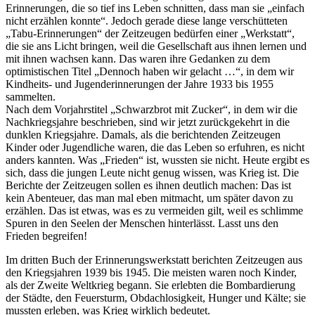
Erinnerungen, die so tief ins Leben schnitten, dass man sie
einfach
nicht erzählen konnte
. Jedoch gerade diese lange verschütteten
Tabu-Erinnerungen
der Zeitzeugen bedürfen einer
Werkstatt
,
die sie ans Licht bringen, weil die Gesellschaft aus ihnen lernen und
mit ihnen wachsen kann. Das waren ihre Gedanken zu dem
optimistischen Titel
Dennoch haben wir gelacht …
, in dem wir
Kindheits- und Jugenderinnerungen der Jahre 1933 bis 1955
sammelten.
Nach dem Vorjahrstitel
Schwarzbrot mit Zucker
, in dem wir die
Nachkriegsjahre beschrieben, sind wir jetzt zurückgekehrt in die
dunklen Kriegsjahre. Damals, als die berichtenden Zeitzeugen
Kinder oder Jugendliche waren, die das Leben so erfuhren, es nicht
anders kannten. Was
Frieden
ist, wussten sie nicht. Heute ergibt es
sich, dass die jungen Leute nicht genug wissen, was Krieg ist. Die
Berichte der Zeitzeugen sollen es ihnen deutlich machen: Das ist
kein Abenteuer, das man mal eben mitmacht, um später davon zu
erzählen. Das ist etwas, was es zu vermeiden gilt, weil es schlimme
Spuren in den Seelen der Menschen hinterlässt. Lasst uns den
Frieden begreifen!
Im dritten Buch der Erinnerungswerkstatt berichten Zeitzeugen aus
den Kriegsjahren 1939 bis 1945. Die meisten waren noch Kinder,
als der Zweite Weltkrieg begann. Sie erlebten die Bombardierung
der Städte, den Feuersturm, Obdachlosigkeit, Hunger und Kälte; sie
mussten erleben, was Krieg wirklich bedeutet.