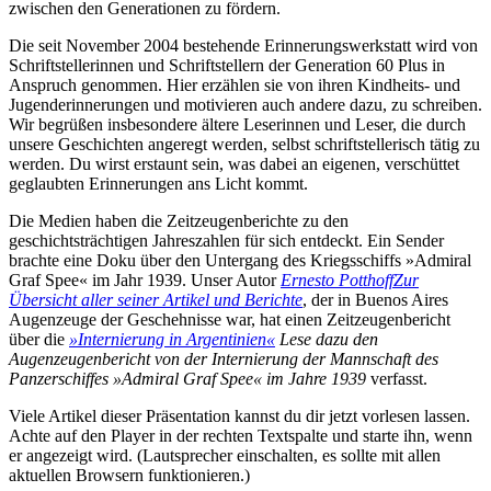
zwischen den Generationen zu fördern.
Die seit November 2004 bestehende Erinnerungswerkstatt wird von
Schriftstellerinnen und Schriftstellern der Generation 60 Plus in
Anspruch genommen. Hier erzählen sie von ihren Kindheits- und
Jugenderinnerungen und motivieren auch andere dazu, zu schreiben.
Wir begrüßen insbesondere ältere Leserinnen und Leser, die durch
unsere Geschichten angeregt werden, selbst schriftstellerisch tätig zu
werden. Du wirst erstaunt sein, was dabei an eigenen, verschüttet
geglaubten Erinnerungen ans Licht kommt.
Die Medien haben die Zeitzeugenberichte zu den
geschichtsträchtigen Jahreszahlen für sich entdeckt. Ein Sender
brachte eine Doku über den Untergang des Kriegsschiffs »Admiral
Graf Spee« im Jahr 1939. Unser Autor
Ernesto Potthoff
Zur
Übersicht aller seiner Artikel und Berichte
, der in Buenos Aires
Augenzeuge der Geschehnisse war, hat einen Zeitzeugenbericht
über die
»Internierung in Argentinien«
Lese dazu den
Augenzeugenbericht von der Internierung der Mannschaft des
Panzerschiffes »Admiral Graf Spee« im Jahre 1939
verfasst.
Viele Artikel dieser Präsentation kannst du dir jetzt vorlesen lassen.
Achte auf den Player in der rechten Textspalte und starte ihn, wenn
er angezeigt wird. (Lautsprecher einschalten, es sollte mit allen
aktuellen Browsern funktionieren.)