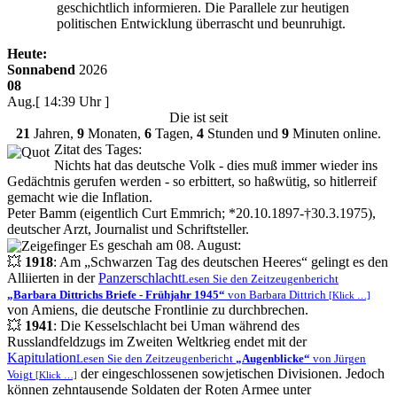
geschichtlich informieren. Die Parallele zur heutigen
politischen Entwicklung überrascht und beunruhigt.
Heute:
Sonnabend
2026
08
Aug.
[ 14:39 Uhr ]
Die
ist seit
21
Jahren,
9
Monaten,
6
Tagen,
4
Stunden und
9
Minuten online.
Zitat des Tages:
Nichts hat das deutsche Volk - dies muß immer wieder ins
Gedächtnis gerufen werden - so erbittert, so haßwütig, so hitlerreif
gemacht wie die Inflation.
Peter Bamm (eigentlich Curt Emmrich; *20.10.1897-†30.3.1975),
deutscher Arzt, Journalist und Schriftsteller.
Es geschah am 08. August:
💥
1918
: Am
Schwarzen Tag des deutschen Heeres
gelingt es den
Alliierten in der
Panzerschlacht
Lesen Sie den Zeitzeugenbericht
Barbara Dittrichs Briefe - Frühjahr 1945
von Barbara Dittrich
[Klick …]
von Amiens, die deutsche Frontlinie zu durchbrechen.
💥
1941
: Die Kesselschlacht bei Uman während des
Russlandfeldzugs im Zweiten Weltkrieg endet mit der
Kapitulation
Lesen Sie den Zeitzeugenbericht
Augenblicke
von Jürgen
der eingeschlossenen sowjetischen Divisionen. Jedoch
Voigt
[Klick …]
können zehntausende Soldaten der Roten Armee unter