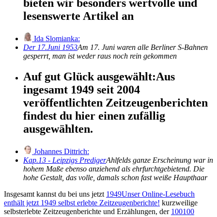
bieten wir besonders wertvolle und
lesenswerte Artikel an
Ida Slomianka:
Der 17.Juni 1953
Am 17. Juni waren alle Berliner S-Bahnen
gesperrt, man ist weder raus noch rein gekommen
Auf gut Glück ausgewählt:
Aus
ingesamt 1949 seit 2004
veröffentlichten Zeitzeugenberichten
findest du hier einen zufällig
ausgewählten.
Johannes Dittrich:
Kap.13 - Leipzigs Prediger
Ahlfelds ganze Erscheinung war in
hohem Maße ebenso anziehend als ehrfurchtgebietend. Die
hohe Gestalt, das volle, damals schon fast weiße Haupthaar
Insgesamt kannst du bei uns jetzt
1949
Unser Online-Lesebuch
enthält jetzt
1949
selbst erlebte Zeitzeugenberichte!
kurzweilige
selbsterlebte Zeitzeugenberichte und Erzählungen, der
100
100