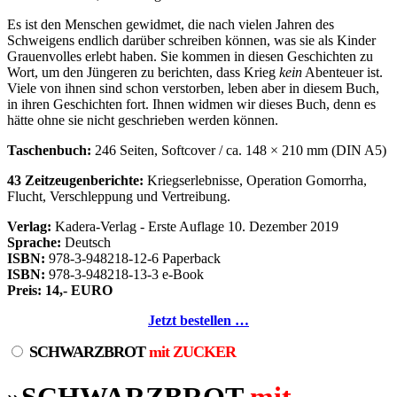
Es ist den Menschen gewidmet, die nach vielen Jahren des
Schweigens endlich darüber schreiben können, was sie als Kinder
Grauenvolles erlebt haben. Sie kommen in diesen Geschichten zu
Wort, um den Jüngeren zu berichten, dass Krieg
kein
Abenteuer ist.
Viele von ihnen sind schon verstorben, leben aber in diesem Buch,
in ihren Geschichten fort. Ihnen widmen wir dieses Buch, denn es
hätte ohne sie nicht geschrieben werden können.
Taschenbuch:
246 Seiten, Softcover / ca. 148 × 210 mm (DIN A5)
43 Zeitzeugenberichte:
Kriegserlebnisse, Operation Gomorrha,
Flucht, Verschleppung und Vertreibung.
Verlag:
Kadera-Verlag - Erste Auflage 10. Dezember 2019
Sprache:
Deutsch
ISBN:
978-3-948218-12-6 Paperback
ISBN:
978-3-948218-13-3 e-Book
Preis: 14,- EURO
Jetzt bestellen …
SCHWARZBROT
mit ZUCKER
»SCHWARZBROT
mit