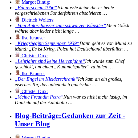
Margot Bintig:
Führerschein 1966
Ich musste keine dieser heute
vorgeschriebenen Sonderfahrten absolvieren …
Dietrich Wolters:
Vom Autoschlosser zum schwarzen Künstler
Mein Glück
währte aber leider nicht lange …
Ilse Krause:
Kriegsbeginn September 1939
Dann geht es von Mund zu
Mund: „Es ist Krieg, Polen hat Deutschland überfallen …
Christel Dux:
Lehrjahre sind keine Herrenjahre
Ich wurde zum Chef
geschickt, um einen „Kümmelspalter“ zu holen …
Ilse Krause:
Der Engel im Kleiderschrank
Ich kam an ein großes,
eisernes Tor, das unheimlich quietschte …
Christel Dux:
Meine Freundin Petra
Nun war es nicht mehr lustig, im
Dunkeln auf der Autobahn …
Blog-Beiträge:
Gedanken zur Zeit -
Unser Blog
Margot Bintig: