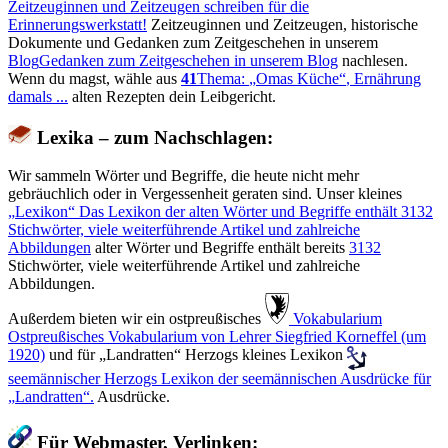
Zeitzeuginnen und Zeitzeugen schreiben für die
Erinnerungswerkstatt!
Zeitzeuginnen und Zeitzeugen, historische
Dokumente und Gedanken zum Zeitgeschehen in unserem
Blog
Gedanken zum Zeitgeschehen in unserem Blog
nachlesen.
Wenn du magst, wähle aus
41
Thema:
Omas Küche
, Ernährung
damals ...
alten Rezepten dein Leibgericht.
Lexika – zum Nachschlagen:
Wir sammeln Wörter und Begriffe, die heute nicht mehr
gebräuchlich oder in Vergessenheit geraten sind. Unser kleines
Lexikon
Das Lexikon der alten Wörter und Begriffe enthält
3132
Stichwörter, viele weiterführende Artikel und zahlreiche
Abbildungen
alter Wörter und Begriffe enthält bereits
3132
Stichwörter, viele weiterführende Artikel und zahlreiche
Abbildungen.
Außerdem bieten wir ein ostpreußisches
️ Vokabularium
Ostpreußisches Vokabularium von Lehrer Siegfried Korneffel (um
1920)
und für
Landratten
Herzogs kleines Lexikon
seemännischer
Herzogs Lexikon der seemännischen Ausdrücke für
Landratten
.
Ausdrücke.
Für Webmaster, Verlinken: