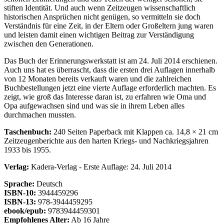
stiften Identität. Und auch wenn Zeitzeugen wissenschaftlich
historischen Ansprüchen nicht genügen, so vermitteln sie doch
Verständnis für eine Zeit, in der Eltern oder Großeltern jung waren
und leisten damit einen wichtigen Beitrag zur Verständigung
zwischen den Generationen.
Das Buch der Erinnerungswerkstatt ist am 24. Juli 2014 erschienen.
Auch uns hat es überrascht, dass die ersten drei Auflagen innerhalb
von 12 Monaten bereits verkauft waren und die zahlreichen
Buchbestellungen jetzt eine vierte Auflage erforderlich machten. Es
zeigt, wie groß das Interesse daran ist, zu erfahren wie Oma und
Opa aufgewachsen sind und was sie in ihrem Leben alles
durchmachen mussten.
Taschenbuch:
240 Seiten Paperback mit Klappen ca. 14,8 × 21 cm
Zeitzeugenberichte aus den harten Kriegs- und Nachkriegsjahren
1933 bis 1955.
Verlag:
Kadera-Verlag - Erste Auflage: 24. Juli 2014
Sprache:
Deutsch
ISBN-10:
3944459296
ISBN-13:
978-3944459295
ebook/epub:
9783944459301
Empfohlenes Alter:
Ab 16 Jahre