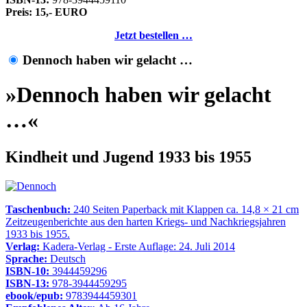
Preis: 15,- EURO
Jetzt bestellen …
Dennoch haben wir gelacht …
»Dennoch haben wir gelacht
…«
Kindheit und Jugend 1933 bis 1955
Taschenbuch:
240 Seiten Paperback mit Klappen ca. 14,8 × 21 cm
Zeitzeugenberichte aus den harten Kriegs- und Nachkriegsjahren
1933 bis 1955.
Verlag:
Kadera-Verlag - Erste Auflage: 24. Juli 2014
Sprache:
Deutsch
ISBN-10:
3944459296
ISBN-13:
978-3944459295
ebook/epub:
9783944459301