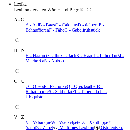
Lexika
Lexikon der alten Wörter und Begriffe
A - G
A - Aal
B - Baas
C - Calculus
D - dalbern
E -
Echauffieren
F - Fähe
G - Gabelfrühstück
H - N
H - Haarnetz
I - Ibex
J - Jach
K - Kaap
L - Laberdan
M -
Machorka
N - Nabob
O - U
O - Obers
P - Pachulke
Q - Quacksalber
R -
Rabattmarke
S - Sabberlatz
T - Tabernakel
U -
Ubiquisten
V - Z
V - Vabanque
W - Wackelpeter
X - Xanthippe
Y -
Yacht
Z - Zabel
️ Maritimes Lexikon
️ Ostpreußen-