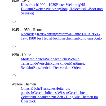
1850 - 1945
Kaiserreich
1900 - 1939
Erster Weltkrieg
NS-
Diktatur
Zweiter Weltkrieg
Shoa, Holocaust
U-Boot und
Seekrieg
1945 - 1950 - Heute
Nachkriegszeit
Währungsreform
40 Jahre DDR
1950 -
1970
1980 bis Heute
Fluchtgeschichten
Rund ums Auto
1950 - Heute
Moderne Zeiten
Weihnachtliches
Schule,
Tanzstunde
Verschickungskinder
Maritimes,
Seefahrt
Reiseberichte
Der vordere Orient
Weitere Themen
Omas Küche
Tierisches
Heiter bis
poetisch
Geschichtliches Wissen
Geschichte in
Zeittafeln
Gedanken zur Zeit - Blog
Alle Themen im
Überblick