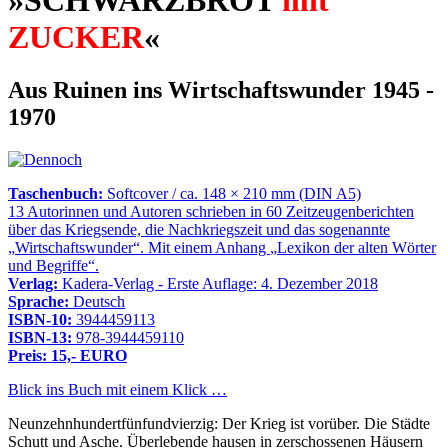
ZUCKER
«
Aus Ruinen ins Wirtschaftswunder 1945 -
1970
Taschenbuch:
Softcover / ca. 148 × 210 mm (DIN A5)
13 Autorinnen und Autoren schrieben in 60 Zeitzeugenberichten
über das Kriegsende, die Nachkriegszeit und das sogenannte
Wirtschaftswunder
. Mit einem Anhang
Lexikon der alten Wörter
und Begriffe
.
Verlag:
Kadera-Verlag - Erste Auflage: 4. Dezember 2018
Sprache:
Deutsch
ISBN-10:
3944459113
ISBN-13:
978-3944459110
Preis: 15,- EURO
Blick ins Buch mit einem Klick …
Neunzehnhundertfünfundvierzig: Der Krieg ist vorüber. Die Städte
Schutt und Asche. Überlebende hausen in zerschossenen Häusern