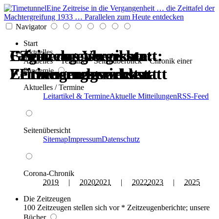
Eine Zeitreise in die Vergangenheit … die Zeittafel der
Machtergreifung 1933 … Parallelen zum Heute entdecken
Navigator
Start
Erinnerungswerkstatt:
Gegen das Vergessen:
Erinnerungswerkstatt:
Gegen das Vergessen:
Zeitzeugenberichte:
Zeitzeugenberichte:
Aktuelles
Aktuelles * Termine * Seitenüberblick * Chronik einer
Zeitzeugen berichten
Erinnerungswerkstatt
Zeitzeugen berichten
Erinnerungswerkstatt
Erinnerungswerkstatt
Erinnerungswerkstatt
Pandemie
Aktuelles / Termine
Leitartikel & Termine
Aktuelle Mitteilungen
RSS-Feed
Seitenübersicht
Sitemap
Impressum
Datenschutz
Corona-Chronik
2019
|
2020
2021
|
2022
2023
|
2025
Die Zeitzeugen
100 Zeitzeugen stellen sich vor * Zeitzeugenberichte; unsere
Bücher