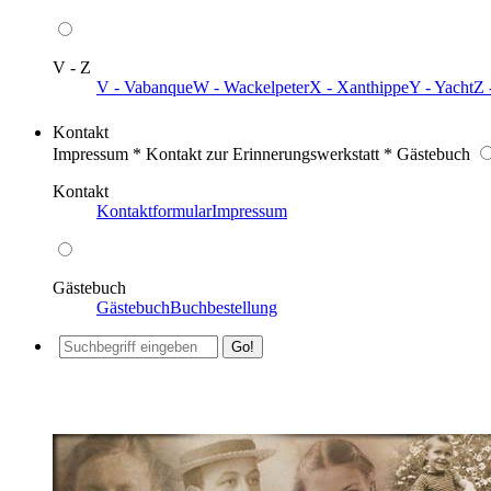
V - Z
V - Vabanque
W - Wackelpeter
X - Xanthippe
Y - Yacht
Z 
Kontakt
Impressum * Kontakt zur Erinnerungswerkstatt * Gästebuch
Kontakt
Kontaktformular
Impressum
Gästebuch
Gästebuch
Buchbestellung