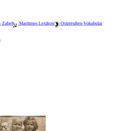
- Zabel
️ Maritimes Lexikon
️ Ostpreußen-Vokabular