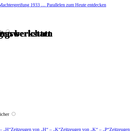
er Machtergreifung 1933 … Parallelen zum Heute entdecken
gen berichten
ngswerkstatt
gen berichten
ngswerkstatt
ngswerkstatt
ngswerkstatt
ie
ücher
–
H
Zeitzeugen von
H
–
K
Zeitzeugen von
K
–
P
Zeitzeugen