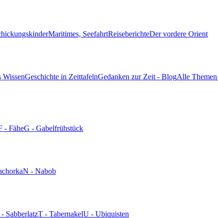
chickungskinder
Maritimes, Seefahrt
Reiseberichte
Der vordere Orient
s Wissen
Geschichte in Zeittafeln
Gedanken zur Zeit - Blog
Alle Themen 
F - Fähe
G - Gabelfrühstück
achorka
N - Nabob
 - Sabberlatz
T - Tabernakel
U - Ubiquisten