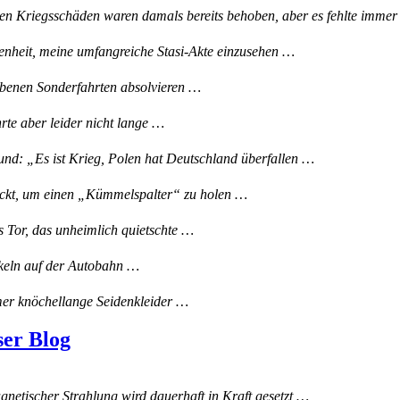
en Kriegsschäden waren damals bereits behoben, aber es fehlte imm
genheit, meine umfangreiche Stasi-Akte einzusehen …
iebenen Sonderfahrten absolvieren …
te aber leider nicht lange …
d: „Es ist Krieg, Polen hat Deutschland überfallen …
ickt, um einen „Kümmelspalter“ zu holen …
s Tor, das unheimlich quietschte …
nkeln auf der Autobahn …
er knöchellange Seidenkleider …
ser Blog
netischer Strahlung wird dauerhaft in Kraft gesetzt …