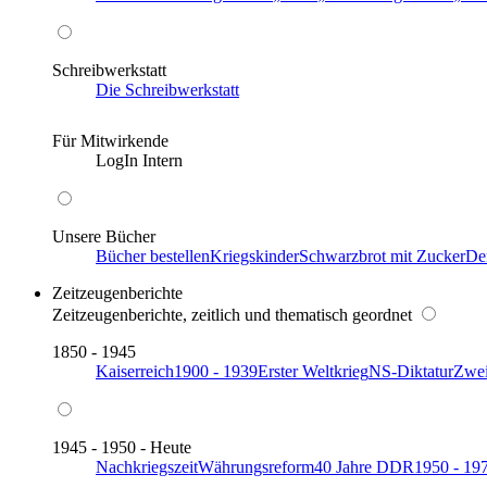
Schreibwerkstatt
Die Schreibwerkstatt
Für Mitwirkende
LogIn Intern
Unsere Bücher
Bücher bestellen
Kriegskinder
Schwarzbrot mit Zucker
De
Zeitzeugenberichte
Zeitzeugenberichte, zeitlich und thematisch geordnet
1850 - 1945
Kaiserreich
1900 - 1939
Erster Weltkrieg
NS-Diktatur
Zwei
1945 - 1950 - Heute
Nachkriegszeit
Währungsreform
40 Jahre DDR
1950 - 19