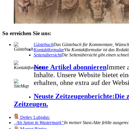
So erreichen Sie uns:
Gästebuch
Das Gästebuch für Kommentare, Wünsche
Kontaktformular
Via Kontaktformular ist das Redakti
Seitenübersicht
Die Seitenübersicht gibt einen schn
Neue Artikel abonnieren
Immer a
Inhalte. Unsere Website bietet e
erhalten, ohne extra auf der Webs
Neuste Zeitzeugenberichte:
Die 
Zeitzeugen.
Detlev Lubjahn:
Als Spion in Wustermark
In meiner Stasi-Akte fehlte ausgere
Margot Bintig: