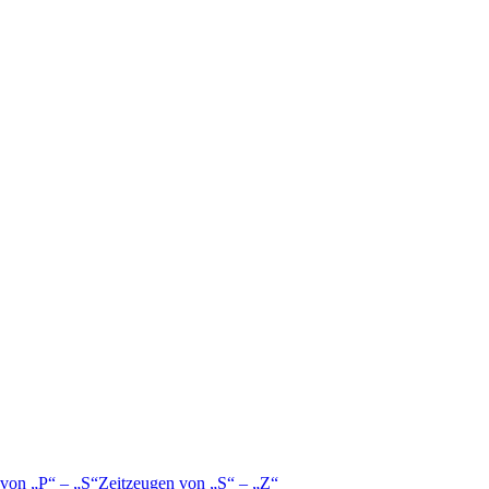
 von
P
–
S
Zeitzeugen von
S
–
Z