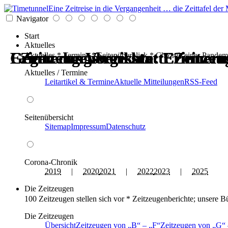
Eine Zeitreise in die Vergangenheit … die Zeittafel d
Navigator
Start
Aktuelles
Erinnerungswerkstatt: Zeitzeu
Gegen das Vergessen: Erinneru
Erinnerungswerkstatt: Zeitzeu
Gegen das Vergessen: Erinneru
Zeitzeugenberichte: Erinneru
Zeitzeugenberichte: Erinneru
Aktuelles * Termine * Seitenüberblick * Chronik einer Pandem
Aktuelles / Termine
Leitartikel & Termine
Aktuelle Mitteilungen
RSS-Feed
Seitenübersicht
Sitemap
Impressum
Datenschutz
Corona-Chronik
2019
|
2020
2021
|
2022
2023
|
2025
Die Zeitzeugen
100 Zeitzeugen stellen sich vor * Zeitzeugenberichte; unsere B
Die Zeitzeugen
Übersicht
Zeitzeugen von
B
–
F
Zeitzeugen von
G