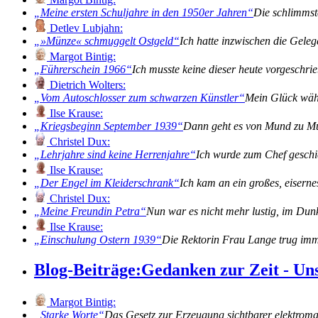
Meine ersten Schuljahre in den 1950er Jahren
Die schlimmst
Detlev Lubjahn:
»Münze« schmuggelt Ostgeld
Ich hatte inzwischen die Gele
Margot Bintig:
Führerschein 1966
Ich musste keine dieser heute vorgeschr
Dietrich Wolters:
Vom Autoschlosser zum schwarzen Künstler
Mein Glück währ
Ilse Krause:
Kriegsbeginn September 1939
Dann geht es von Mund zu Mun
Christel Dux:
Lehrjahre sind keine Herrenjahre
Ich wurde zum Chef gesch
Ilse Krause:
Der Engel im Kleiderschrank
Ich kam an ein großes, eiserne
Christel Dux:
Meine Freundin Petra
Nun war es nicht mehr lustig, im Du
Ilse Krause:
Einschulung Ostern 1939
Die Rektorin Frau Lange trug imm
Blog-Beiträge:
Gedanken zur Zeit - Un
Margot Bintig:
Starke Worte
Das Gesetz zur Erzeugung sichtbarer elektromag