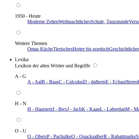
1950 - Heute
Moderne Zeiten
Weihnachtliches
Schule, Tanzstunde
Vers
Weitere Themen
Omas Küche
Tierisches
Heiter bis poetisch
Geschichtliche
Lexika
Lexikon der alten Wörter und Begriffe
A - G
A - Aal
B - Baas
C - Calculus
D - dalbern
E - Echauffieren
H - N
H - Haarnetz
I - Ibex
J - Jach
K - Kaap
L - Laberdan
M - M
O - U
O - Obers
P - Pachulke
Q - Quacksalber
R - Rabattmarke
S