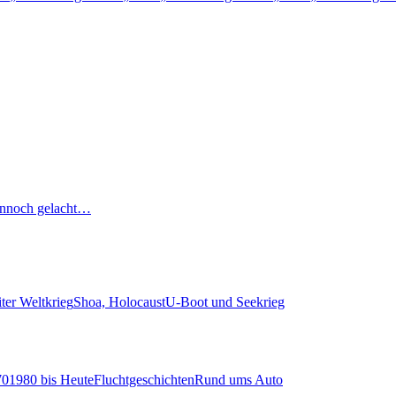
nnoch gelacht…
ter Weltkrieg
Shoa, Holocaust
U-Boot und Seekrieg
70
1980 bis Heute
Fluchtgeschichten
Rund ums Auto