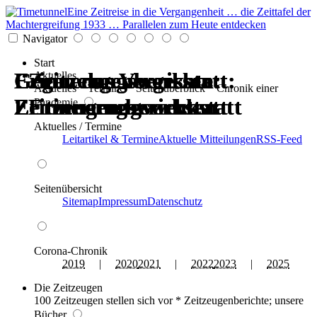
Eine Zeitreise in die Vergangenheit … die Zeittafel der
Machtergreifung 1933 … Parallelen zum Heute entdecken
Navigator
Start
Erinnerungswerkstatt:
Gegen das Vergessen:
Erinnerungswerkstatt:
Gegen das Vergessen:
Zeitzeugenberichte:
Zeitzeugenberichte:
Aktuelles
Aktuelles * Termine * Seitenüberblick * Chronik einer
Zeitzeugen berichten
Erinnerungswerkstatt
Zeitzeugen berichten
Erinnerungswerkstatt
Erinnerungswerkstatt
Erinnerungswerkstatt
Pandemie
Aktuelles / Termine
Leitartikel & Termine
Aktuelle Mitteilungen
RSS-Feed
Seitenübersicht
Sitemap
Impressum
Datenschutz
Corona-Chronik
2019
|
2020
2021
|
2022
2023
|
2025
Die Zeitzeugen
100 Zeitzeugen stellen sich vor * Zeitzeugenberichte; unsere
Bücher