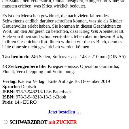
der Städte, den Feuersturm, Obdachlosigkeit, Hunger und Kälte; sie
mussten erleben, was Krieg wirklich bedeutet.
Es ist den Menschen gewidmet, die nach vielen Jahren des
Schweigens endlich darüber schreiben können, was sie als Kinder
Grauenvolles erlebt haben. Sie kommen in diesen Geschichten zu
Wort, um den Jüngeren zu berichten, dass Krieg
kein
Abenteuer ist.
Viele von ihnen sind schon verstorben, leben aber in diesem Buch,
in ihren Geschichten fort. Ihnen widmen wir dieses Buch, denn es
hätte ohne sie nicht geschrieben werden können.
Taschenbuch:
246 Seiten, Softcover / ca. 148 × 210 mm (DIN A5)
43 Zeitzeugenberichte:
Kriegserlebnisse, Operation Gomorrha,
Flucht, Verschleppung und Vertreibung.
Verlag:
Kadera-Verlag - Erste Auflage 10. Dezember 2019
Sprache:
Deutsch
ISBN:
978-3-948218-12-6 Paperback
ISBN:
978-3-948218-13-3 e-Book
Preis: 14,- EURO
Jetzt bestellen …
SCHWARZBROT
mit ZUCKER