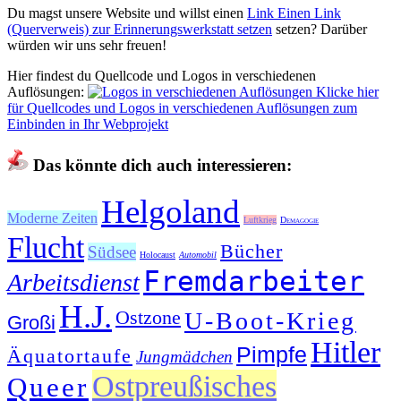
Du magst unsere Website und willst einen
Link
Einen Link
(Querverweis) zur Erinnerungswerkstatt setzen
setzen? Darüber
würden wir uns sehr freuen!
Hier findest du Quellcode und Logos in verschiedenen
Auflösungen:
Klicke hier
für Quellcodes und Logos in verschiedenen Auflösungen zum
Einbinden in Ihr Webprojekt
Das könnte dich auch interessieren:
Helgoland
Moderne Zeiten
Luftkrieg
Demagogie
Flucht
Bücher
Südsee
Holocaust
Automobil
Fremdarbeiter
Arbeitsdienst
H.J.
Ostzone
U-Boot-Krieg
Großi
Hitler
Pimpfe
Äquatortaufe
Jungmädchen
Ostpreußisches
Queer