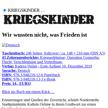
KRIEGSKINDER …
Wir wussten nicht, was Frieden ist
Taschenbuch:
246 Seiten, Softcover / ca. 148 × 210 mm (DIN A5)
43 Zeitzeugenberichte:
Kriegserlebnisse, Operation Gomorrha,
Flucht, Verschleppung und Vertreibung.
Verlag:
Kadera-Verlag - Erste Auflage 10. Dezember 2019
Sprache:
Deutsch
ISBN:
978-3-948218-12-6 Paperback
ISBN:
978-3-948218-13-3 e-Book
Preis: 14,- EURO
Blick ins Buch mit einem Klick …
Erinnerungen sind Quellen der Zuversicht, schrieb Norderstedts
Stadtpräsidentin Kathrin Oehme in ihrem Grußwort zur ersten