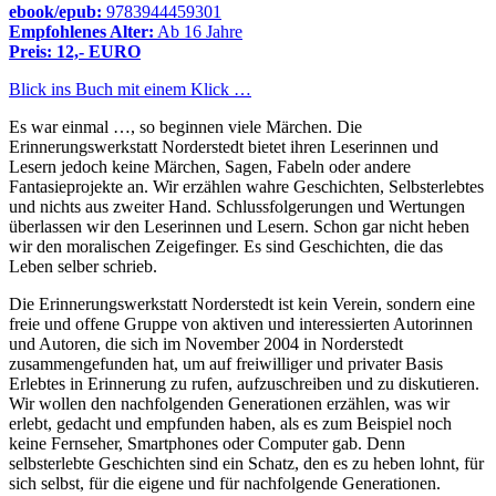
ebook/epub:
9783944459301
Empfohlenes Alter:
Ab 16 Jahre
Preis: 12,- EURO
Blick ins Buch mit einem Klick …
Es war einmal …, so beginnen viele Märchen. Die
Erinnerungswerkstatt Norderstedt bietet ihren Leserinnen und
Lesern jedoch keine Märchen, Sagen, Fabeln oder andere
Fantasieprojekte an. Wir erzählen wahre Geschichten, Selbsterlebtes
und nichts aus zweiter Hand. Schlussfolgerungen und Wertungen
überlassen wir den Leserinnen und Lesern. Schon gar nicht heben
wir den moralischen Zeigefinger. Es sind Geschichten, die das
Leben selber schrieb.
Die Erinnerungswerkstatt Norderstedt ist kein Verein, sondern eine
freie und offene Gruppe von aktiven und interessierten Autorinnen
und Autoren, die sich im November 2004 in Norderstedt
zusammengefunden hat, um auf freiwilliger und privater Basis
Erlebtes in Erinnerung zu rufen, aufzuschreiben und zu diskutieren.
Wir wollen den nachfolgenden Generationen erzählen, was wir
erlebt, gedacht und empfunden haben, als es zum Beispiel noch
keine Fernseher, Smartphones oder Computer gab. Denn
selbsterlebte Geschichten sind ein Schatz, den es zu heben lohnt, für
sich selbst, für die eigene und für nachfolgende Generationen.