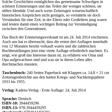
Solche Geschichten ermöglichen das gemeinsame Schwelgen in
schönen Erinnerungen und das Teilen der weniger schönen, sie
stiften Identität. Und auch wenn Zeitzeugen wissenschaftlich
historischen Ansprüchen nicht genügen, so vermitteln sie doch
Verständnis für eine Zeit, in der Eltern oder Großeltern jung waren
und leisten damit einen wichtigen Beitrag zur Verständigung
zwischen den Generationen.
Das Buch der Erinnerungswerkstatt ist am 24. Juli 2014 erschienen.
Auch uns hat es überrascht, dass die ersten drei Auflagen innerhalb
von 12 Monaten bereits verkauft waren und die zahlreichen
Buchbestellungen jetzt eine vierte Auflage erforderlich machten. Es
zeigt, wie groß das Interesse daran ist, zu erfahren wie Oma und
Opa aufgewachsen sind und was sie in ihrem Leben alles
durchmachen mussten.
Taschenbuch:
240 Seiten Paperback mit Klappen ca. 14,8 × 21 cm
Zeitzeugenberichte aus den harten Kriegs- und Nachkriegsjahren
1933 bis 1955.
Verlag:
Kadera-Verlag - Erste Auflage: 24. Juli 2014
Sprache:
Deutsch
ISBN-10:
3944459296
ISBN-13:
978-3944459295