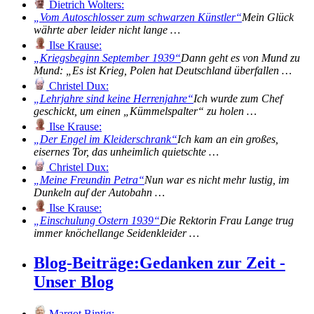
Dietrich Wolters:
Vom Autoschlosser zum schwarzen Künstler
Mein Glück
währte aber leider nicht lange …
Ilse Krause:
Kriegsbeginn September 1939
Dann geht es von Mund zu
Mund: „Es ist Krieg, Polen hat Deutschland überfallen …
Christel Dux:
Lehrjahre sind keine Herrenjahre
Ich wurde zum Chef
geschickt, um einen „Kümmelspalter“ zu holen …
Ilse Krause:
Der Engel im Kleiderschrank
Ich kam an ein großes,
eisernes Tor, das unheimlich quietschte …
Christel Dux:
Meine Freundin Petra
Nun war es nicht mehr lustig, im
Dunkeln auf der Autobahn …
Ilse Krause:
Einschulung Ostern 1939
Die Rektorin Frau Lange trug
immer knöchellange Seidenkleider …
Blog-Beiträge:
Gedanken zur Zeit -
Unser Blog
Margot Bintig: