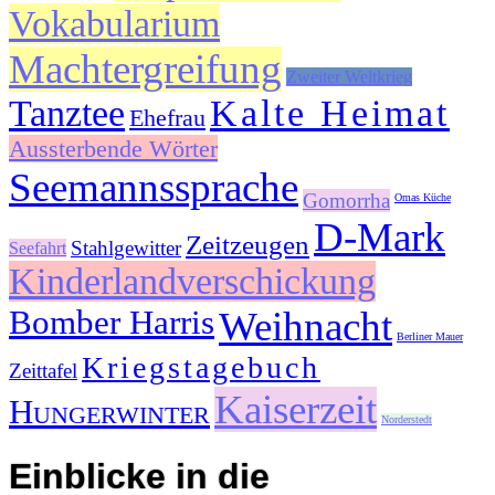
Vokabularium
Machtergreifung
Zweiter Weltkrieg
Tanztee
Kalte Heimat
Ehefrau
Aussterbende Wörter
Seemannssprache
Gomorrha
Omas Küche
D-Mark
Zeitzeugen
Stahlgewitter
Seefahrt
Kinderlandverschickung
Bomber Harris
Weihnacht
Berliner Mauer
Kriegstagebuch
Zeittafel
Kaiserzeit
Hungerwinter
Norderstedt
Einblicke in die