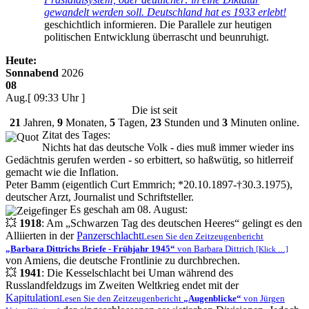
gewandelt werden soll. Deutschland hat es 1933 erlebt!
geschichtlich informieren. Die Parallele zur heutigen
politischen Entwicklung überrascht und beunruhigt.
Heute:
Sonnabend
2026
08
Aug.
[ 09:33 Uhr ]
Die
ist seit
21
Jahren,
9
Monaten,
5
Tagen,
23
Stunden und
3
Minuten online.
Zitat des Tages:
Nichts hat das deutsche Volk - dies muß immer wieder ins
Gedächtnis gerufen werden - so erbittert, so haßwütig, so hitlerreif
gemacht wie die Inflation.
Peter Bamm (eigentlich Curt Emmrich; *20.10.1897-†30.3.1975),
deutscher Arzt, Journalist und Schriftsteller.
Es geschah am 08. August:
💥
1918
: Am
Schwarzen Tag des deutschen Heeres
gelingt es den
Alliierten in der
Panzerschlacht
Lesen Sie den Zeitzeugenbericht
Barbara Dittrichs Briefe - Frühjahr 1945
von Barbara Dittrich
[Klick …]
von Amiens, die deutsche Frontlinie zu durchbrechen.
💥
1941
: Die Kesselschlacht bei Uman während des
Russlandfeldzugs im Zweiten Weltkrieg endet mit der
Kapitulation
Lesen Sie den Zeitzeugenbericht
Augenblicke
von Jürgen