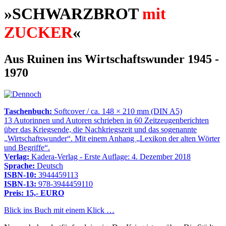
»SCHWARZBROT
mit
ZUCKER
«
Aus Ruinen ins Wirtschaftswunder 1945 -
1970
Taschenbuch:
Softcover / ca. 148 × 210 mm (DIN A5)
13 Autorinnen und Autoren schrieben in 60 Zeitzeugenberichten
über das Kriegsende, die Nachkriegszeit und das sogenannte
Wirtschaftswunder
. Mit einem Anhang
Lexikon der alten Wörter
und Begriffe
.
Verlag:
Kadera-Verlag - Erste Auflage: 4. Dezember 2018
Sprache:
Deutsch
ISBN-10:
3944459113
ISBN-13:
978-3944459110
Preis: 15,- EURO
Blick ins Buch mit einem Klick …