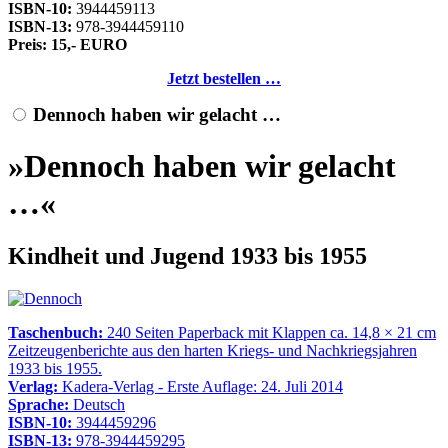
ISBN-10:
3944459113
ISBN-13:
978-3944459110
Preis: 15,- EURO
Jetzt bestellen …
Dennoch haben wir gelacht …
»Dennoch haben wir gelacht
…«
Kindheit und Jugend 1933 bis 1955
Taschenbuch:
240 Seiten Paperback mit Klappen ca. 14,8 × 21 cm
Zeitzeugenberichte aus den harten Kriegs- und Nachkriegsjahren
1933 bis 1955.
Verlag:
Kadera-Verlag - Erste Auflage: 24. Juli 2014
Sprache:
Deutsch
ISBN-10:
3944459296
ISBN-13:
978-3944459295