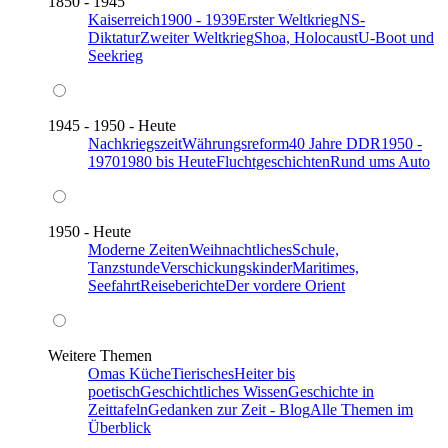
1850 - 1945
Kaiserreich
1900 - 1939
Erster Weltkrieg
NS-
Diktatur
Zweiter Weltkrieg
Shoa, Holocaust
U-Boot und
Seekrieg
1945 - 1950 - Heute
Nachkriegszeit
Währungsreform
40 Jahre DDR
1950 -
1970
1980 bis Heute
Fluchtgeschichten
Rund ums Auto
1950 - Heute
Moderne Zeiten
Weihnachtliches
Schule,
Tanzstunde
Verschickungskinder
Maritimes,
Seefahrt
Reiseberichte
Der vordere Orient
Weitere Themen
Omas Küche
Tierisches
Heiter bis
poetisch
Geschichtliches Wissen
Geschichte in
Zeittafeln
Gedanken zur Zeit - Blog
Alle Themen im
Überblick