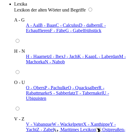
Lexika
Lexikon der alten Wörter und Begriffe
A - G
A - Aal
B - Baas
C - Calculus
D - dalbern
E -
Echauffieren
F - Fähe
G - Gabelfrühstück
H - N
H - Haarnetz
I - Ibex
J - Jach
K - Kaap
L - Laberdan
M -
Machorka
N - Nabob
O - U
O - Obers
P - Pachulke
Q - Quacksalber
R -
Rabattmarke
S - Sabberlatz
T - Tabernakel
U -
Ubiquisten
V - Z
V - Vabanque
W - Wackelpeter
X - Xanthippe
Y -
Yacht
Z - Zabel
️ Maritimes Lexikon
️ Ostpreußen-