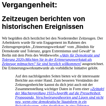
Vergangenheit:
Zeitzeugen berichten von
historischen Ereignissen
Wir begrüßen dich herzlichst bei den Norderstedter Zeitzeugen. Der
Arbeitskreis wurde für sein Engagement im Rahmen des
Zeitzeugenprojekts „Erinnerungswerkstatt“ vom „Bündnis für
Demokratie und Toleranz, gegen Extremismus und Gewalt“ in
Berlin mit dem Preis des Wettbewerbs
»Aktiv für Demokratie und
Toleranz 2020«
Möchten Sie in der Erinnerungswerkstatt als
Zeitzeuge mitmachen? Sie sind herzlich willkommen!
ausgezeichnet.
Die Erinnerungswerkstattwurde als vorbildliche Initiative gelobt.
Auf den nachfolgenden Seiten bieten wir dir interessante
Berichte aus erster Hand. Zum besseren Verständnis der
Zeitzeugenberichte kannst du dich jetzt auch mit der
Zusammenstellung wichtiger Daten in Form einer
»Zeittafel
der Machtergreifung 1933«
Angriffe auf die Pressefreiheit,
Propaganda, Verschwörungstheorien und Lügen sind nicht
neu, wenn eine demokratische Staatsform in ein
Präsidialsystem, oder deutlicher: in eine Diktatur