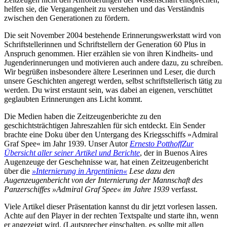
helfen sie, die Vergangenheit zu verstehen und das Verständnis
zwischen den Generationen zu fördern.
Die seit November 2004 bestehende Erinnerungswerkstatt wird von
Schriftstellerinnen und Schriftstellern der Generation 60 Plus in
Anspruch genommen. Hier erzählen sie von ihren Kindheits- und
Jugenderinnerungen und motivieren auch andere dazu, zu schreiben.
Wir begrüßen insbesondere ältere Leserinnen und Leser, die durch
unsere Geschichten angeregt werden, selbst schriftstellerisch tätig zu
werden. Du wirst erstaunt sein, was dabei an eigenen, verschüttet
geglaubten Erinnerungen ans Licht kommt.
Die Medien haben die Zeitzeugenberichte zu den
geschichtsträchtigen Jahreszahlen für sich entdeckt. Ein Sender
brachte eine Doku über den Untergang des Kriegsschiffs »Admiral
Graf Spee« im Jahr 1939. Unser Autor
Ernesto Potthoff
Zur
Übersicht aller seiner Artikel und Berichte
, der in Buenos Aires
Augenzeuge der Geschehnisse war, hat einen Zeitzeugenbericht
über die
»Internierung in Argentinien«
Lese dazu den
Augenzeugenbericht von der Internierung der Mannschaft des
Panzerschiffes »Admiral Graf Spee« im Jahre 1939
verfasst.
Viele Artikel dieser Präsentation kannst du dir jetzt vorlesen lassen.
Achte auf den Player in der rechten Textspalte und starte ihn, wenn
er angezeigt wird. (Lautsprecher einschalten, es sollte mit allen