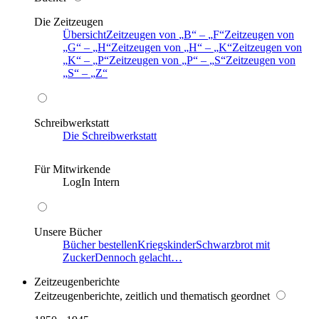
Die Zeitzeugen
Übersicht
Zeitzeugen von
B
–
F
Zeitzeugen von
G
–
H
Zeitzeugen von
H
–
K
Zeitzeugen von
K
–
P
Zeitzeugen von
P
–
S
Zeitzeugen von
S
–
Z
Schreibwerkstatt
Die Schreibwerkstatt
Für Mitwirkende
LogIn Intern
Unsere Bücher
Bücher bestellen
Kriegskinder
Schwarzbrot mit
Zucker
Dennoch gelacht…
Zeitzeugenberichte
Zeitzeugenberichte, zeitlich und thematisch geordnet