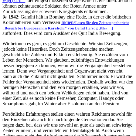
der eingeschlossenen sowjetischen Divisionen. Jedoch
Voigt
[Klick …]
können zehntausende Soldaten der Roten Armee unter
Zurücklassung des schweren Kriegsgeräts entkommen.
💫
1942
: Gandhi hält in Bombay eine Rede, in der er die britischen
Kolonialherren zum Verlassen
Indiens
Lesen Sie den Zeitzeugenbericht
Besuch bei Europäern in Karatschi
von Bernd Herzog
[Klick …]
auffordert. Dies wird zum Auslöser der Quit India-Bewegung.
Wir betonen es gern, es geht um Geschichte. Wir sind Zeitzeugen,
jedoch keine Historiker. Doch Zeitzeugenberichte machen
geschichtliche Zahlen und Fakten erst lebendig. Sie erzählen vom
Leben der Menschen. Wir glauben, zukünftigen Entwicklungen
besser begegnen zu können, wenn wir die Vergangenheit verstehen
lernen. Denn wer Vergangenheit und Gegenwart nicht versteht,
kann auch die Zukunft nicht gestalten. Schlimmer noch: Er wird die
Fehler der Vergangenheit stets wiederholen. Deshalb wollen wir den
heutigen Menschen und den von morgen erzählen, was wir vor,
während und nach den beiden Weltkriegen erlebt haben. Und von
einer Zeit, als es noch keine Fernseher, Computer, Handys oder
Smartphones gab, im Winter aber Eisblumen an den Fenstern.
Persönliche Erfahrungen stellen einen wahren Reichtum sowohl für
den Einzelnen als auch für nachfolgende Generationen dar. Sie
tragen dazu bei, dass wir uns sowohl an gute als auch an schwierige
Zeiten erinnern, und vermitteln ein Identitätsgefühl. Auch wenn
Zeitzeugen nicht den Anforderungen der Wissenschaft entsprechen,