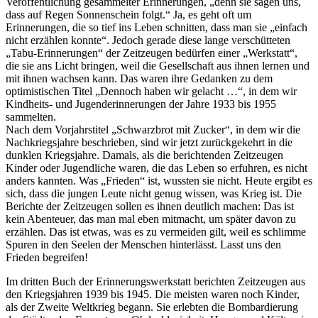
Veröffentlichung gesammelter Erinnerungen,
denn sie sagen uns,
dass auf Regen Sonnenschein folgt.
Ja, es geht oft um
Erinnerungen, die so tief ins Leben schnitten, dass man sie
einfach
nicht erzählen konnte
. Jedoch gerade diese lange verschütteten
Tabu-Erinnerungen
der Zeitzeugen bedürfen einer
Werkstatt
,
die sie ans Licht bringen, weil die Gesellschaft aus ihnen lernen und
mit ihnen wachsen kann. Das waren ihre Gedanken zu dem
optimistischen Titel
Dennoch haben wir gelacht …
, in dem wir
Kindheits- und Jugenderinnerungen der Jahre 1933 bis 1955
sammelten.
Nach dem Vorjahrstitel
Schwarzbrot mit Zucker
, in dem wir die
Nachkriegsjahre beschrieben, sind wir jetzt zurückgekehrt in die
dunklen Kriegsjahre. Damals, als die berichtenden Zeitzeugen
Kinder oder Jugendliche waren, die das Leben so erfuhren, es nicht
anders kannten. Was
Frieden
ist, wussten sie nicht. Heute ergibt es
sich, dass die jungen Leute nicht genug wissen, was Krieg ist. Die
Berichte der Zeitzeugen sollen es ihnen deutlich machen: Das ist
kein Abenteuer, das man mal eben mitmacht, um später davon zu
erzählen. Das ist etwas, was es zu vermeiden gilt, weil es schlimme
Spuren in den Seelen der Menschen hinterlässt. Lasst uns den
Frieden begreifen!
Im dritten Buch der Erinnerungswerkstatt berichten Zeitzeugen aus
den Kriegsjahren 1939 bis 1945. Die meisten waren noch Kinder,
als der Zweite Weltkrieg begann. Sie erlebten die Bombardierung