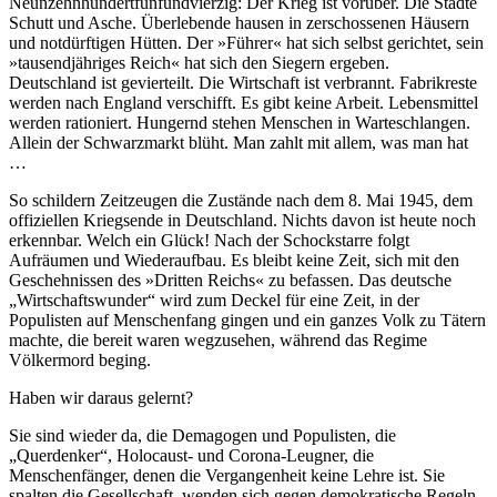
Neunzehnhundertfünfundvierzig: Der Krieg ist vorüber. Die Städte
Schutt und Asche. Überlebende hausen in zerschossenen Häusern
und notdürftigen Hütten. Der »Führer« hat sich selbst gerichtet, sein
»tausendjähriges Reich« hat sich den Siegern ergeben.
Deutschland ist gevierteilt. Die Wirtschaft ist verbrannt. Fabrikreste
werden nach England verschifft. Es gibt keine Arbeit. Lebensmittel
werden rationiert. Hungernd stehen Menschen in Warteschlangen.
Allein der Schwarzmarkt blüht. Man zahlt mit allem, was man hat
…
So schildern Zeitzeugen die Zustände nach dem 8. Mai 1945, dem
offiziellen Kriegsende in Deutschland. Nichts davon ist heute noch
erkennbar. Welch ein Glück! Nach der Schockstarre folgt
Aufräumen und Wiederaufbau. Es bleibt keine Zeit, sich mit den
Geschehnissen des »Dritten Reichs« zu befassen. Das deutsche
Wirtschaftswunder
wird zum Deckel für eine Zeit, in der
Populisten auf Menschenfang gingen und ein ganzes Volk zu Tätern
machte, die bereit waren wegzusehen, während das Regime
Völkermord beging.
Haben wir daraus gelernt?
Sie sind wieder da, die Demagogen und Populisten, die
Querdenker
, Holocaust- und Corona-Leugner, die
Menschenfänger, denen die Vergangenheit keine Lehre ist. Sie
spalten die Gesellschaft, wenden sich gegen demokratische Regeln