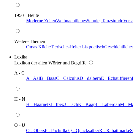
1950 - Heute
Moderne Zeiten
Weihnachtliches
Schule, Tanzstunde
Vers
Weitere Themen
Omas Küche
Tierisches
Heiter bis poetisch
Geschichtliche
Lexika
Lexikon der alten Wörter und Begriffe
A - G
A - Aal
B - Baas
C - Calculus
D - dalbern
E - Echauffieren
H - N
H - Haarnetz
I - Ibex
J - Jach
K - Kaap
L - Laberdan
M - M
O - U
O - Obers
P - Pachulke
Q - Quacksalber
R - Rabattmarke
S