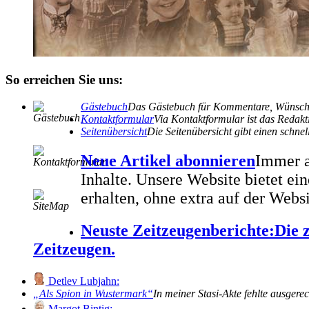
So erreichen Sie uns:
Gästebuch
Das Gästebuch für Kommentare, Wünsche
Kontaktformular
Via Kontaktformular ist das Redakti
Seitenübersicht
Die Seitenübersicht gibt einen schn
Neue Artikel abonnieren
Immer a
Inhalte. Unsere Website bietet e
erhalten, ohne extra auf der Webs
Neuste Zeitzeugenberichte:
Die 
Zeitzeugen.
Detlev Lubjahn:
Als Spion in Wustermark
In meiner Stasi-Akte fehlte ausgere
Margot Bintig: