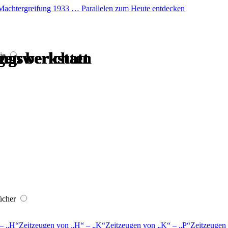
er Machtergreifung 1933 … Parallelen zum Heute entdecken
gen berichten
ngswerkstatt
gen berichten
ngswerkstatt
ngswerkstatt
ngswerkstatt
ie
ücher
–
H
Zeitzeugen von
H
–
K
Zeitzeugen von
K
–
P
Zeitzeugen