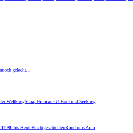
nnoch gelacht…
ter Weltkrieg
Shoa, Holocaust
U-Boot und Seekrieg
70
1980 bis Heute
Fluchtgeschichten
Rund ums Auto