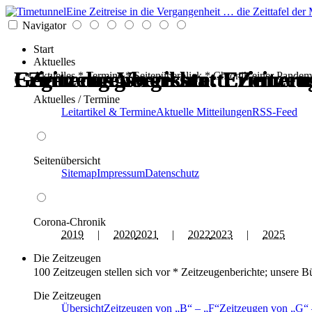
Eine Zeitreise in die Vergangenheit … die Zeittafel d
Navigator
Start
Aktuelles
Erinnerungswerkstatt: Zeitzeu
Gegen das Vergessen: Erinneru
Erinnerungswerkstatt: Zeitzeu
Gegen das Vergessen: Erinneru
Zeitzeugenberichte: Erinneru
Zeitzeugenberichte: Erinneru
Aktuelles * Termine * Seitenüberblick * Chronik einer Pandem
Aktuelles / Termine
Leitartikel & Termine
Aktuelle Mitteilungen
RSS-Feed
Seitenübersicht
Sitemap
Impressum
Datenschutz
Corona-Chronik
2019
|
2020
2021
|
2022
2023
|
2025
Die Zeitzeugen
100 Zeitzeugen stellen sich vor * Zeitzeugenberichte; unsere B
Die Zeitzeugen
Übersicht
Zeitzeugen von
B
–
F
Zeitzeugen von
G