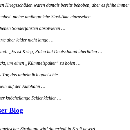
en Kriegsschäden waren damals bereits behoben, aber es fehlte imm
genheit, meine umfangreiche Stasi-Akte einzusehen …
iebenen Sonderfahrten absolvieren …
te aber leider nicht lange …
d: „Es ist Krieg, Polen hat Deutschland überfallen …
ickt, um einen „Kümmelspalter“ zu holen …
s Tor, das unheimlich quietschte …
nkeln auf der Autobahn …
er knöchellange Seidenkleider …
ser Blog
netischer Strahlung wird dauerhaft in Kraft gesetzt …