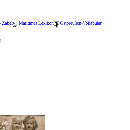
- Zabel
️ Maritimes Lexikon
️ Ostpreußen-Vokabular