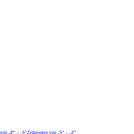
 von
P
–
S
Zeitzeugen von
S
–
Z