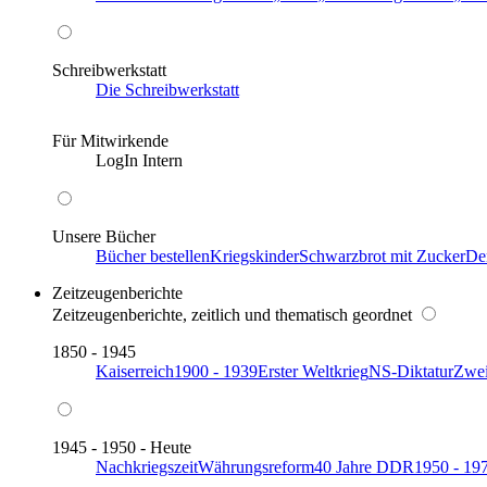
Schreibwerkstatt
Die Schreibwerkstatt
Für Mitwirkende
LogIn Intern
Unsere Bücher
Bücher bestellen
Kriegskinder
Schwarzbrot mit Zucker
De
Zeitzeugenberichte
Zeitzeugenberichte, zeitlich und thematisch geordnet
1850 - 1945
Kaiserreich
1900 - 1939
Erster Weltkrieg
NS-Diktatur
Zwei
1945 - 1950 - Heute
Nachkriegszeit
Währungsreform
40 Jahre DDR
1950 - 19