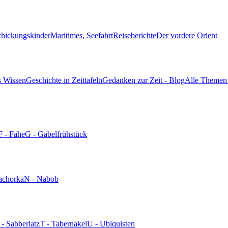
chickungskinder
Maritimes, Seefahrt
Reiseberichte
Der vordere Orient
s Wissen
Geschichte in Zeittafeln
Gedanken zur Zeit - Blog
Alle Themen 
F - Fähe
G - Gabelfrühstück
achorka
N - Nabob
 - Sabberlatz
T - Tabernakel
U - Ubiquisten