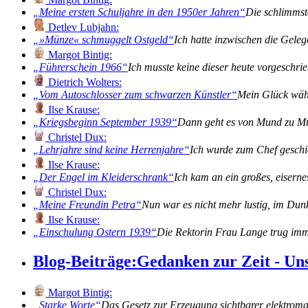
Meine ersten Schuljahre in den 1950er Jahren
Die schlimmst
Detlev Lubjahn:
»Münze« schmuggelt Ostgeld
Ich hatte inzwischen die Gele
Margot Bintig:
Führerschein 1966
Ich musste keine dieser heute vorgeschr
Dietrich Wolters:
Vom Autoschlosser zum schwarzen Künstler
Mein Glück währ
Ilse Krause:
Kriegsbeginn September 1939
Dann geht es von Mund zu Mun
Christel Dux:
Lehrjahre sind keine Herrenjahre
Ich wurde zum Chef gesch
Ilse Krause:
Der Engel im Kleiderschrank
Ich kam an ein großes, eiserne
Christel Dux:
Meine Freundin Petra
Nun war es nicht mehr lustig, im Du
Ilse Krause:
Einschulung Ostern 1939
Die Rektorin Frau Lange trug imm
Blog-Beiträge:
Gedanken zur Zeit - Un
Margot Bintig:
Starke Worte
Das Gesetz zur Erzeugung sichtbarer elektromag