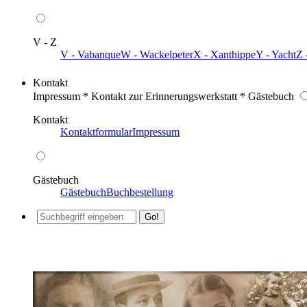
V - Z
V - Vabanque
W - Wackelpeter
X - Xanthippe
Y - Yacht
Z 
Kontakt
Impressum * Kontakt zur Erinnerungswerkstatt * Gästebuch
Kontakt
Kontaktformular
Impressum
Gästebuch
Gästebuch
Buchbestellung